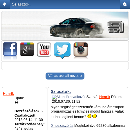
Sziasztok.
Váltás asztali nézetre
Sziasztok.
Henrik
Szerző:
Henrik
Dátum:
Újonc
2018.07.30. 11:52
olyan segitséget szeretnék kérni ho óracsoport
Hozzászólások:
2
programozás és lcm2 es modul tanitása. valaki
Csatlakozott:
tudna segiteni benne?
2018.06.14. 11:30
Tartózkodási hely:
0 hozzászólás
Megtekeintve 69280 alkalommal
4243.téglás