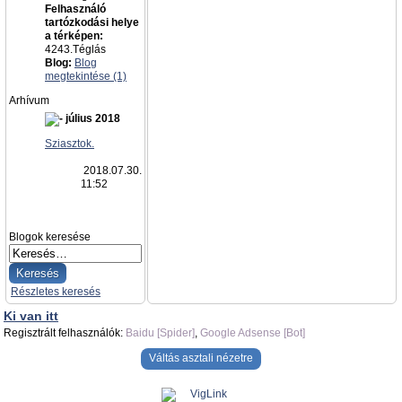
Felhasználó
tartózkodási helye
a térképen:
4243.Téglás
Blog:
Blog
megtekintése (1)
Arhívum
július 2018
Sziasztok.
2018.07.30.
11:52
Blogok keresése
Részletes keresés
Ki van itt
Regisztrált felhasználók:
Baidu [Spider]
,
Google Adsense [Bot]
Váltás asztali nézetre