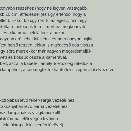
konyabb részéhez (hogy ne legyen vastagabb,
b 10 cm. átfedéssel (ez úgy értendő, hogy a
ett). Ekkor kb úgy néz ki az egész, mint egy
artottam fontosnak leírni, mert ez megkönnyíti
 és a fiammal nekiláttunk áthúzni.
agyobb erőt lehet kifejtetni, és nem nagyon hajlik
tett belső részén, ekkor is a gégecső oda-vissza
g egy sört, mert ekkor már nagyon megérdemeljük!
övet) és kössük össze a kamerával.
belt, azzal a kábellel, amelyre előzőleg rátettük a
lámpához, a csomagtér lökhárító felöli végén alul elvezetve.
akozójában lévő fehér-sárga vezetékhez.
atlakozójában lévő barna vezetékhez.
zt lámpának is világítania kell!
latólámpa felőli végén lévővel)
tolatólámpa felőli végén lévővel)