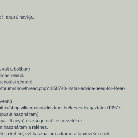
I típusú navi-ja,
)
 volt a boltban)
lmas reléről.
 bekötési sémáról.
m/forum/showthread.php?1858740-Install-advice-need-for-Rear-
 venni)
l=http://shop.villamossagidiszkont.hu/keses-leagaztatok/10977-
ípusút használtam)
b apa - 6 anya) és zsugorcső, és vezetékek.
et használtam a reléhez.
etni a két ért, ezt használtam a kamera tápvezetékének