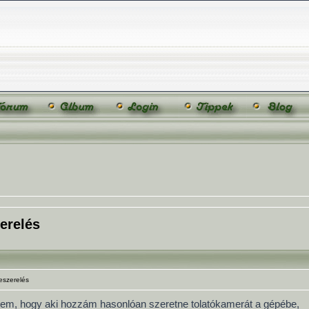
erelés
eszerelés
ettem, hogy aki hozzám hasonlóan szeretne tolatókamerát a gépébe,