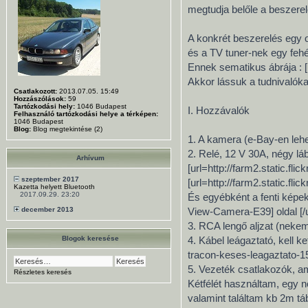
megtudja belőle a beszerelés
A konkrét beszerelés egy o
és a TV tuner-nek egy fehé
Ennek sematikus ábrája : [
Akkor lássuk a tudnivalóka
Csatlakozott:
2013.07.05. 15:49
Hozzászólások:
59
Tartózkodási hely:
1046 Budapest
I. Hozzávalók
Felhasználó tartózkodási helye a térképen:
1046 Budapest
Blog:
Blog megtekintése (2)
1. A kamera (e-Bay-en lehet
2. Relé, 12 V 30A, négy láb
Arhívum
[url=http://farm2.static.fl
szeptember 2017
[url=http://farm2.static.fl
Kazetta helyett Bluetooth
2017.09.29. 23:20
És egyébként a fenti képe
december 2013
View-Camera-E39] oldal [/u
3. RCA lengő aljzat (nekem 
Blogok keresése
4. Kábel leágaztató, kell 
tracon-keses-leagaztato-
5. Vezeték csatlakozók, ami
Részletes keresés
Kétfélét használtam, egy 
valamint találtam kb 2m tá