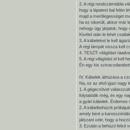
2. A régi rendszámtábla vil
hogy a lápatest bal felén 
majd a merőlegességet megt
ha ez sikerült, akkor már l
nehogy úgy járjatok, hogy 
Kivétel után le lehet csatla
3. A kábeleket le kell ágaz
A régi lámpát vissza kell cs
4. TESZT: világítást ráadva
5. A régi világítást el kel
Én egy kis szivacsdarabot 
IV. Kábelek áthúzása a c
Na, ez az első igazi nagy k
1. A gégecsövet válasszuk l
folytatódik még, és egy n
a gyári kábelek. Érdemes 
2. A kábelbehúzót próbájuk 
amely bent a karosszériában
játszani vele, hogy a hozz
3. Ezután a behúzó felső v