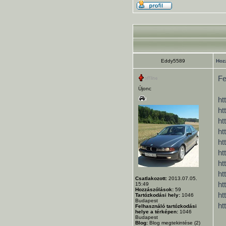
Eddy5589
Hoz
Fe
Újonc
ht
ht
ht
ht
ht
ht
ht
ht
Csatlakozott:
2013.07.05.
ht
15:49
Hozzászólások:
59
ht
Tartózkodási hely:
1046
Budapest
ht
Felhasználó tartózkodási
helye a térképen:
1046
Budapest
Blog:
Blog megtekintése (2)