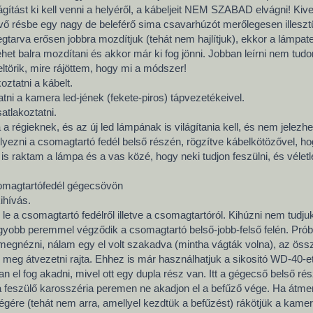
ágítást ki kell venni a helyéről, a kábeljeit NEM SZABAD elvágni! Kive
lévő résbe egy nagy de beleférő sima csavarhúzót merőlegesen illeszt
arva erősen jobbra mozdítjuk (tehát nem hajlítjuk), ekkor a lámpates
ehet balra mozdítani és akkor már ki fog jönni. Jobban leírni nem tud
eltörik, mire rájöttem, hogy mi a módszer!
koztatni a kábelt.
tatni a kamera led-jének (fekete-piros) tápvezetékeivel.
atlakoztatni.
 a régieknek, és az új led lámpának is világítania kell, és nem jelezhe
l helyezni a csomagtartó fedél belső részén, rögzítve kábelkötözővel, h
is raktam a lámpa és a vas közé, hogy neki tudjon feszülni, és véletl
somagtartófedél gégecsövön
ihívás.
e a csomagtartó fedélről illetve a csomagtartóról. Kihúzni nem tudjuk
agyobb peremmel végződik a csomagtartó belső-jobb-felső felén. Prób
megnézni, nálam egy el volt szakadva (mintha vágták volna), az öss
meg átvezetni rajta. Ehhez is már használhatjuk a sikositó WD-40-et. 
 el fog akadni, mivel ott egy dupla rész van. Itt a gégecső belső rés
á feszülő karosszéria peremen ne akadjon el a befűző vége. Ha átment,
égére (tehát nem arra, amellyel kezdtük a befűzést) rákötjük a kamera