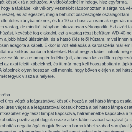
ét kössük rá a behúzóra. A videókábelnél mindegy, hisz egyforma.
 hogy a tápkábel két vékony vezetékét rácsomóztam a sárga rca vé
 része), és az egészet, meg a behúzót összeszigetelőszalagoztam, k
 ellentétes irányba néznek, és kb 10 cm hosszan vannak egymás mell
zépen vastag, de mindkét irányban fokozatosan vékonyodik. Ezt azért t
húzást, kevésbé fog elakadni. ezt a vastag részt befújtam WD-40-nel,
 a jobb hátsó üléstámlát, és a hátsó ülés felől húztam, mivel innen n
san adagolta a kábelt. Ekkor is volt elakadás a karosszéria már emlí
juttatni a kritikus ponton a kábeleket. Ha átmegy a kábel ihatunk mé
it vezessük be a csomagtér fedélbe (ott, ahonnan kiszedtük a gégecs
el az aksi feletti kábeleknél, és itt már meg kell hosszabbítani a tápká
 kábelnek olyan hosszan kell mennie, hogy bőven elérjen a bal hátsó 
mét tegyük vissza a helyére.
 próba
bel üres végét a leágaztatóval kössük hozzá a bal hátsó lámpa csatl
bel üres végét a a leágaztatóval kössük hozzá a bal hátsó lámpa cs
intkezőihez egy teszt lámpát kapcsolva, hátramenetbe kapcsolva a tes
abbítás pozitív ágát dugjuk össze a kék kábel szabad sarujával (a to
abbítás negatív ágát dugjuk össze a barna kábel szabad sarujával (a 
pcsolva, a kamerának villannia kell egyet, mivel már kap áramot.