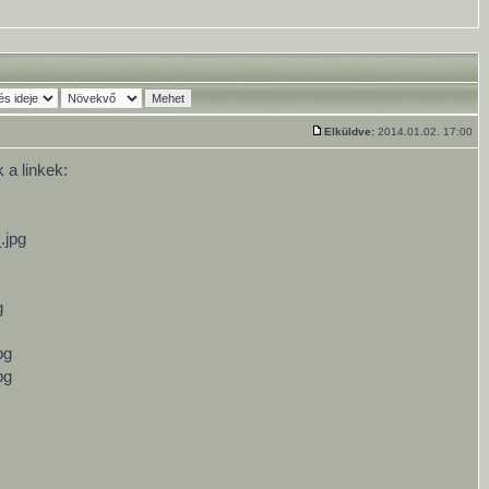
Elküldve:
2014.01.02. 17:00
 a linkek:
.jpg
g
pg
pg