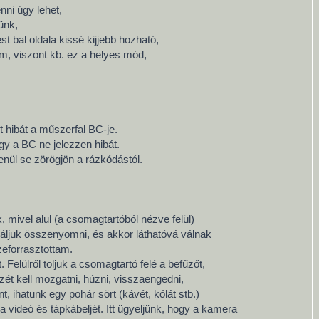
nni úgy lehet,
ünk,
t bal oldala kissé kijjebb hozható,
om, viszont kb. ez a helyes mód,
t hibát a műszerfal BC-je.
ogy a BC ne jelezzen hibát.
enül se zörögjön a rázkódástól.
, mivel alul (a csomagtartóból nézve felül)
áljuk összenyomni, és akkor láthatóvá válnak
zeforrasztottam.
Felülről toljuk a csomagtartó felé a befűzőt,
zét kell mozgatni, húzni, visszaengedni,
 ihatunk egy pohár sört (kávét, kólát stb.)
 videó és tápkábeljét. Itt ügyeljünk, hogy a kamera