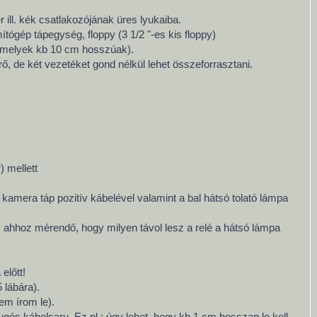
 ill. kék csatlakozójának üres lyukaiba.
tógép tápegység, floppy (3 1/2 "-es kis floppy)
, amelyek kb 10 cm hosszúak).
rő, de két vezetéket gond nélkül lehet összeforrasztani.
) mellett
 kamera táp pozitív kábelével valamint a bal hátsó tolató lámpa
 ahhoz mérendő, hogy milyen távol lesz a relé a hátsó lámpa
előtt!
 lábára).
em írom le).
ós kábelsaru. Ez pl.: úgy lehet, hogy kb 1 cm hosszan le kell