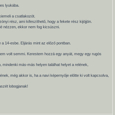
-es lyukába.
kiemeli a csatlakozót.
nyi rész, ami kifeszíthető, hogy a fekete rész kijöjjön.
elé nézzen, ekkor nem fog kicsúszni.
 a 14-esbe. Eljárás mint az előző pontban.
in nem volt semmi. Kerestem hozzá egy anyát, megy egy rugós
, mindenki más-más helyen találhat helyet a relének,
ének, még akkor is, ha a navi képernyője előtte ki volt kapcsolva,
aszét lobogjanak!