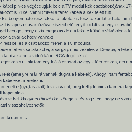
k kábel pin-es végét dugjuk bele a TV modul kék csatlakozójának 17
ozót is ki kell venni (mivel a fehér kábele a kék felett fut)
y kis benyomható rész, ekkor a fekete kis feszítő kar lehúzható, ami 
sz kis lapos csavarhúzóval kiszedhető, egyik oldalt van egy csavahúzó
éget bedugni, hogy a kis megakasztója a fekete külső szélső oldala f
hogy a gyáriak hogy vannak)
hér részbe, és a csatlakozó mehet a TV modulba.
ése a fehér csatlakozóba, a sárga pin es vezeték a 13-asba, a fekete
ztatni a kamera videó kábel RCA dugó részét.
m egészen alul találtam egy kiálló csavart az egyik fém részen, am
relét (amelyre már rá vannak dugva a kábelek). Ahogy írtam fentebb
a kábeleket méretezni.
menetbe (gyújtás alatt) téve a váltót, meg kell jelennie a kamera kép
l kapcsolnia.
össze kell kis gyorskötözőkkel kötegelni, és rögzíteni, hogy ne szan
latai visszahelyezhetők
am ki semmit.