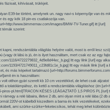
 fázisait, kihívásait, trükkjeit.
lyan E39-be történt, amelynek un. nagy navi-s képernyője van és mk I
r és egy kék 18 pin-es csatlakozója van.
url=http://www.bimmernav.com/images/BMW-TV-Tuner.gif] itt [/url]
t témák szerint:
 kapni, rendszámtábla világítás helyére valót, most is erről lesz szó
ú (vagy öt lábú is jó, én is ilyet használtam, mert csak ez az egy fajta
ickr.com/1116/4722279832_4d9e8d44ec_b.jpg] Itt egy lilnk [/url] egy alka
ickr.com/1193/4721749011_c23fd81c1e_b.jpg] Itt egy másik lilnk [/url] a
ket, és más képeket tartalmazó [url=http://forums.bimmerforums.co
rl]amit én is használtam:
volt otthon gyári szerelt kb 10 cm vezetékkel, de lehet csak aljzatot
kettő a tolatólámpához, és kettő a rendszámtábla világításhoz (én [ur
15-piros-pl.html]TRACON KÉSES LEÁGAZTATÓ 1,5 PIROS PL [/url] t
 rámegy a relé lábaira, illetve 2 db, ami olyan mint a relé lába (2 d
normál 220V-ot kábelből kiszedtem a barna és kék vezetékeket, ezek
bkábelt, ami szűrke-szűrke+feketecsíkos, tehát meg lehet különbözt