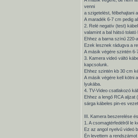
venni
a szigetelést, félbehajtan
A maradék 6-7 cm pedig al
2. Relé negatív (test) káb
valamint a bal hátsó tolató
Ehhez a barna színű 220-a
Ezek lesznek rádugva a relé
A másik végére szintén 6-
3. Kamera videó váltó kábe
kapcsolunk.
Ehhez szintén kb 30 cm kék
A másik végére kell kötni 
lyukába.
4. TV-Video csatlakozó ká
Ehhez a lengő RCA aljzat (
sárga kábeles pin-es veze
III. Kamera beszerelése és
1. A csomagtérfedélről le ke
Ez az angol nyelvű videó b
Én levettem a rendszámot a