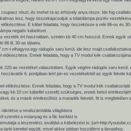
i a csupasz részt, és mehet rá az érhüvely anya része. Ide fog csatla
kalmas lesz, hogy összekapcsoljuk a tolatólámpa pozitív vezetékéve
el előkészítése. E kábel feladata, hogy összekösse a relé 86-os és 30
 lámpa negatív kábelével.
s vezeték ért használtam, szintén kb 40 cm hosszút. Ennek egyik vég
 86 ill. 30-as lábaira.
7 cm-t elhagyva egy rádugós saru kerül, ide lesz majd csatlakoztatv
l előkészítése. Ennek feladata, hogy a TV modul kék csatlakozójának 
 220-as vezetéket választottam. Egyik végére rádugós saru kerül, e
a hozzávalók 6. pontjában leírt pin-es vezetékekből az egyik fekete 
bel előkészítése. Ennek feladata, hogy a TV modul kék csatlakozój
vagy kb 10 cm kábellel szerelt) szükséges, ennek belső érintkezőjéhe
téket, és a másik érintkezőhöz a maradék feketét. Itt is megfelelőe
 rákötése a rendszámtábla világításra
ll szerelni a műanyag és a filc borítást is
emutatja a leszerelést, továbbá a kábelezést is: [url=http://youtube
 tartó kerettel együtt, mivel akkor jobban hozzáférni a lámpához.