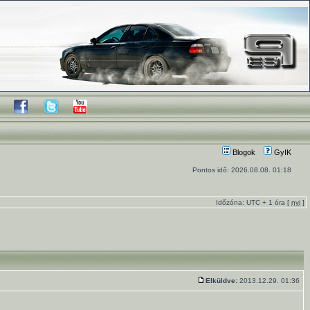
Blogok
GyIK
Pontos idő: 2026.08.08. 01:18
Időzóna: UTC + 1 óra [
nyi
]
Elküldve:
2013.12.29. 01:36