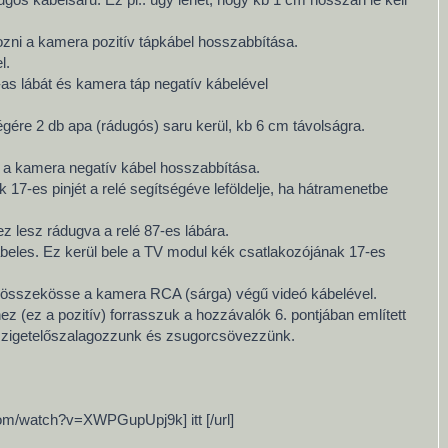
kozni a kamera pozitív tápkábel hosszabbítása.
l.
-as lábát és kamera táp negatív kábelével
ére 2 db apa (rádugós) saru kerül, kb 6 cm távolságra.
a a kamera negatív kábel hosszabbítása.
17-es pinjét a relé segítségéve leföldelje, ha hátramenetbe
z lesz rádugva a relé 87-es lábára.
kábeles. Ez kerül bele a TV modul kék csatlakozójának 17-es
át összekösse a kamera RCA (sárga) végű videó kábelével.
z (ez a pozitív) forrasszuk a hozzávalók 6. pontjában említett
n szigetelőszalagozzunk és zsugorcsövezzünk.
.com/watch?v=XWPGupUpj9k] itt [/url]