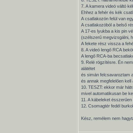
7. A kamera videó váltó ké
Ehhez a fehér és kék csatlak
A csatlakozón felül van eg
A csatlakozóból a belső ré
A 17-es lyukba a kis pin v
(szélszerű megvizsgálni, 
A fekete rész vissza a fe
8. A videó lengő RCA beköt
A lengő RCA-ba becsatlako
9. Relé rögzítésre. Én ne
alátétet
és simán felcsavaroztam a 
és annak megfelelően kell 
10. TESZT: ekkor már hátra
mivel automatikusan be kel
11. A kábeleket ésszerűen 
12. Csomagtér fedél burko
Kész, remélem nem hagyt