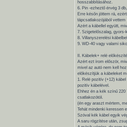
hosszabbításához.
6. Pin -ezheztő érvég 3 db,
Erre későn jöttem rá, ezér
tápcsatlakozójából vettem 
Azért a kábellel együtt, m
7. Szigetelőszalag, gyors-
8. Villanyszerelési kábelbe
9. WD-40 vagy valami sikosi
II. Kábelek+ relé előkészít
Azért ezt írom először, mi
mivel az autó nem kell hozz
előkészítjük a kábeleket me
1. Relé pozitív (+12) kábel
pozitív kábelével.
Ehhez én a kék színű 220 
csatlakozótól.
(én egy araszt mértem, meg
Tehát mindenki keressen eg
Szóval kék kábel egyik vég
A saru rögzítése után, zsu
A másik végére, de nem te