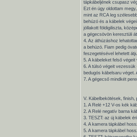
tápkábeljének csupasz vég
Ezt én úgy oldottam megy,
mint az RCA leg szélesebb
behúzó és a kábelek végei
jóllakott földigiliszta, kö
a gégecsövön keresztüli át
4. Az áthúzáshoz lehatottam
a behúzó. Fiam pedig óvato
feszegetésével lehetett át
5. A kábeleket felső vége
6. A túlsó végeit vezessük 
bedugós kábelsaru véget. A
7. A gégecső mindkét pere
V. Kábelbekötések, finish,
1. A Relé +12 V-os kék ká
2. A Relé negatív barna ká
3. TESZT: az új kábelek ér
4. A kamera tápkábel hossz
5. A kamera tápkábel hossz
6. TESZT: hátramenetbe ka