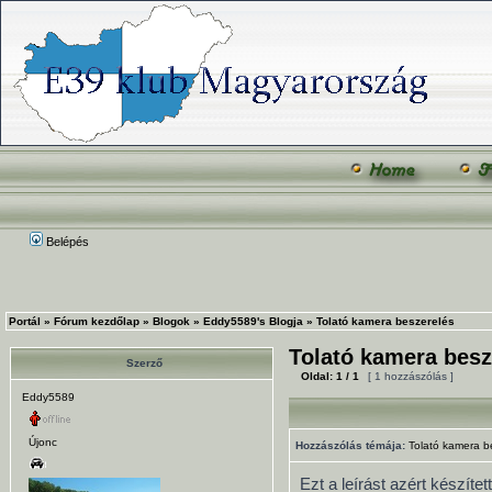
Belépés
Portál
»
Fórum kezdőlap
»
Blogok
»
Eddy5589's Blogja
»
Tolató kamera beszerelés
Tolató kamera besz
Szerző
Oldal:
1
/
1
[ 1 hozzászólás ]
Eddy5589
Újonc
Hozzászólás témája:
Tolató kamera b
Ezt a leírást azért készít