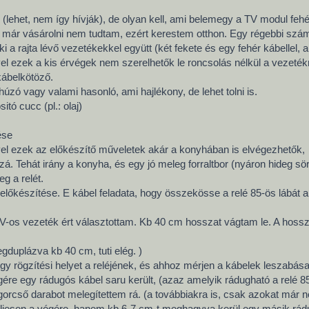
 (lehet, nem így hívják), de olyan kell, ami belemegy a TV modul fehér
t már vásárolni nem tudtam, ezért kerestem otthon. Egy régebbi számí
ki a rajta lévő vezetékekkel együtt (két fekete és egy fehér kábellel
ivel ezek a kis érvégek nem szerelhetők le roncsolás nélkül a vezeték
kábelkötöző.
húzó vagy valami hasonló, ami hajlékony, de lehet tolni is.
tó cucc (pl.: olaj)
ése
vel ezek az előkészítő műveletek akár a konyhában is elvégezhetők,
á. Tehát irány a konyha, és egy jó meleg forraltbor (nyáron hideg sör
g a relét.
 előkészítése. E kábel feladata, hogy összekösse a relé 85-ös lábát a
V-os vezeték ért választottam. Kb 40 cm hosszat vágtam le. A hossz
duplázva kb 40 cm, tuti elég. )
y rögzítési helyet a reléjének, és ahhoz mérjen a kábelek leszabása 
ére egy rádugós kábel saru került, (azaz amelyik rádugható a relé 85
gorcső darabot melegítettem rá. (a továbbiakra is, csak azokat már n
ljesen a végére, hanem kb 6-7 cm-t meghagyva kerül egy másik rádug