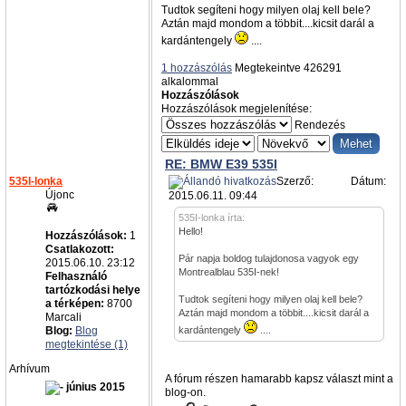
Tudtok segíteni hogy milyen olaj kell bele?
Aztán majd mondom a többit....kicsit darál a
kardántengely
....
1 hozzászólás
Megtekeintve 426291
alkalommal
Hozzászólások
Hozzászólások megjelenítése:
Rendezés
RE: BMW E39 535I
535I-lonka
Szerző:
admin
Dátum:
Újonc
2015.06.11. 09:44
535I-lonka írta:
Hello!
Hozzászólások:
1
Csatlakozott:
Pár napja boldog tulajdonosa vagyok egy
2015.06.10. 23:12
Montrealblau 535I-nek!
Felhasználó
tartózkodási helye
Tudtok segíteni hogy milyen olaj kell bele?
a térképen:
8700
Aztán majd mondom a többit....kicsit darál a
Marcali
Blog:
Blog
kardántengely
....
megtekintése (1)
Arhívum
A fórum részen hamarabb kapsz választ mint a
június 2015
blog-on.