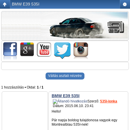
BMW E39 535I
Váltás asztali nézetre
1 hozzászólás • Oldal:
1
/
1
BMW E39 535I
Szerző:
535I-lonka
Dátum: 2015.06.10. 23:41
Hello!
Pár napja boldog tulajdonosa vagyok egy
Montrealblau 535I-nek!