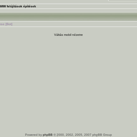
BMW felújítások építések
se [Bot]
Váltás mobil nézetre
Powered by
phpBB
© 2000, 2002, 2005, 2007 phpBB Group