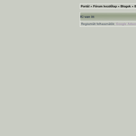
Portál
»
Fórum kezdőlap
»
Blogok
»
Ki van itt
Regisztrált felhasználók:
Google Adsen