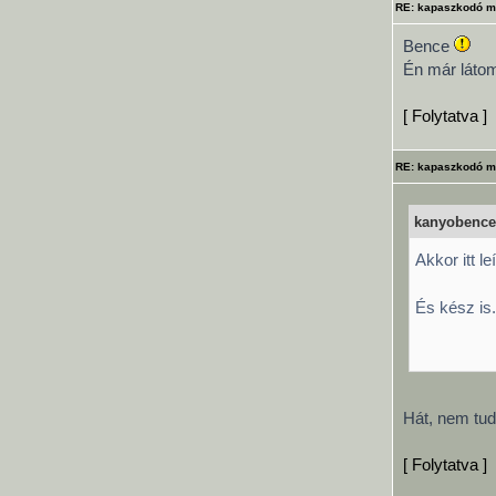
RE: kapaszkodó m
Bence
Én már látom
[ Folytatva ]
RE: kapaszkodó m
kanyobence 
Akkor itt l
És kész is.
Hát, nem tud
[ Folytatva ]