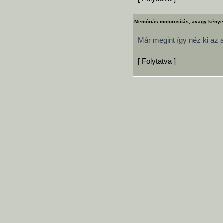
Memóriás motorosítás, avagy kénye
Már megint így néz ki az
[ Folytatva ]