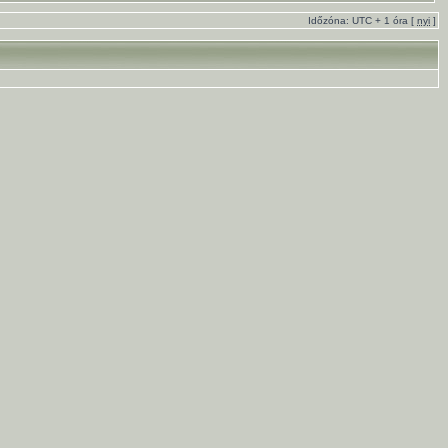
Időzóna: UTC + 1 óra [
nyi
]