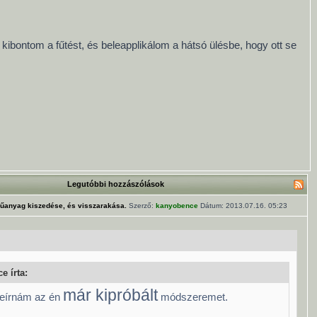
bontom a fűtést, és beleapplikálom a hátsó ülésbe, hogy ott se
Legutóbbi hozzászólások
űanyag kiszedése, és visszarakása.
Szerző:
kanyobence
Dátum: 2013.07.16. 05:23
e írta:
már kipróbált
 leírnám az én
módszeremet.