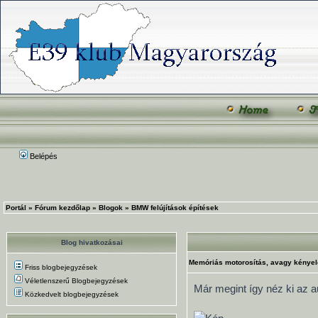
Belépés
Portál
»
Fórum kezdőlap
»
Blogok
»
BMW felújítások építések
Blog hivatkozásai
Memóriás motorosítás, avagy kényel
Friss blogbejegyzések
Véletlenszerű Blogbejegyzések
Már megint így néz ki az 
Közkedvelt blogbejegyzések