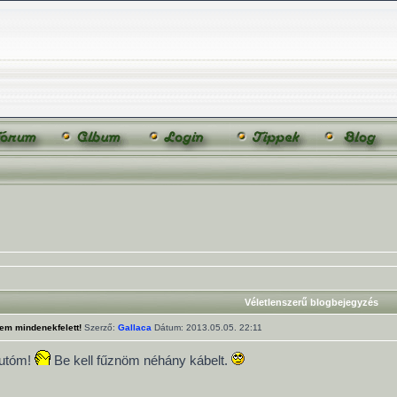
Véletlenszerű blogbejegyzés
em mindenekfelett!
Szerző:
Gallaca
Dátum: 2013.05.05. 22:11
autóm!
Be kell fűznöm néhány kábelt.