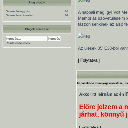
Blog adatok
Összes bejegyzés
24
A nappali meg így! Volt M
Összes hozzászólás
16
Memóriás szövetüléseim le
fázzon senkinek az alsó fe
Blogok keresése
Részletes keresés
Az ülések 95' E38-ból vann
[ Folytatva ]
kapaszkodó műanyag kiszedése, és
Akkor itt leírnám az én
Előre jelzem a 
járhat, könnyű je
[ Folytatva ]