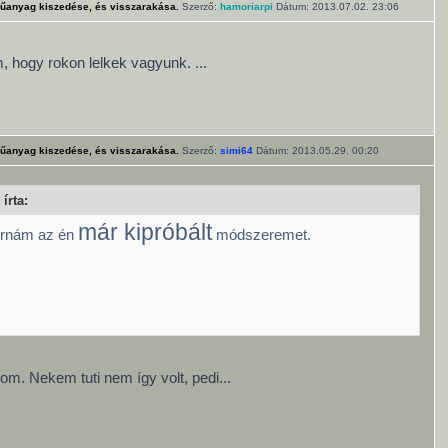
űanyag kiszedése, és visszarakása.
Szerző:
hamoriarpi
Dátum: 2013.07.02. 23:06
, hogy rokon lelkek vagyunk.
...
űanyag kiszedése, és visszarakása.
Szerző:
simi64
Dátum: 2013.05.29. 00:20
írta:
már kipróbált
eírnám az én
módszeremet.
om. Nekem tuti nem így volt, pedi...