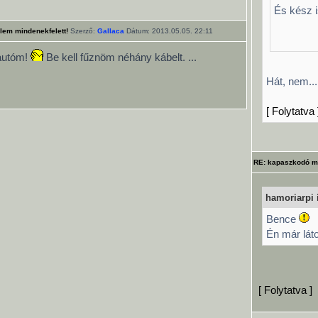
És kész i
lem mindenekfelett!
Szerző:
Gallaca
Dátum: 2013.05.05. 22:11
 autóm!
Be kell fűznöm néhány kábelt.
...
Hát, nem...
[ Folytatva 
RE: kapaszkodó m
hamoriarpi í
Bence
Én már láto
[ Folytatva ]