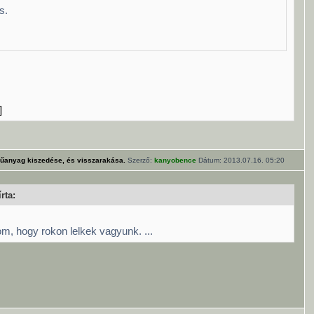
s.
]
űanyag kiszedése, és visszarakása.
Szerző:
kanyobence
Dátum: 2013.07.16. 05:20
rta:
m, hogy rokon lelkek vagyunk. ...