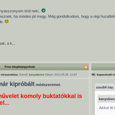
enyasszonyom örül neki..
sznek, ha minden jól megy. Még gondolkodom, hogy a régi huzatból ki
le.
ak, a k...
Friss blogbejegyzések
 visszarakása.
Szerző:
kanyobence
Dátum: 2013.05.28. 12:43
RE: kapaszkodó m
már kipróbált
módszeremet.
simi64 írta:
művelet komoly buktatókkal is
kanyobenc
l...
Akkor itt