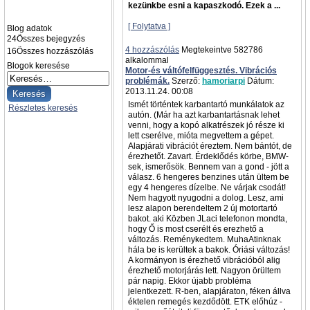
kezünkbe esni a kapaszkodó. Ezek a ...
[ Folytatva ]
Blog adatok
24
Összes bejegyzés
4 hozzászólás
Megtekeintve 582786
16
Összes hozzászólás
alkalommal
Blogok keresése
Motor-és váltófelfüggesztés. Vibrációs
problémák.
Szerző:
hamoriarpi
Dátum:
2013.11.24. 00:08
Ismét történtek karbantartó munkálatok az
Részletes keresés
autón. (Már ha azt karbantartásnak lehet
venni, hogy a kopó alkatrészek jó része ki
lett cserélve, mióta megvettem a gépet.
Alapjárati vibrációt éreztem. Nem bántót, de
érezhetőt. Zavart. Érdeklődés körbe, BMW-
sek, ismerősök. Bennem van a gond - jött a
válasz. 6 hengeres benzines után ültem be
egy 4 hengeres dízelbe. Ne várjak csodát!
Nem hagyott nyugodni a dolog. Lesz, ami
lesz alapon berendeltem 2 új motortartó
bakot. aki Közben JLaci telefonon mondta,
hogy Ő is most cserélt és erezhető a
változás. Reménykedtem. MuhaAtinknak
hála be is kerültek a bakok. Óriási változás!
A kormányon is érezhető vibrációból alig
érezhető motorjárás lett. Nagyon örültem
pár napig. Ekkor újabb probléma
jelentkezett. R-ben, alapjáraton, féken állva
éktelen remegés kezdődött. ETK előhúz -