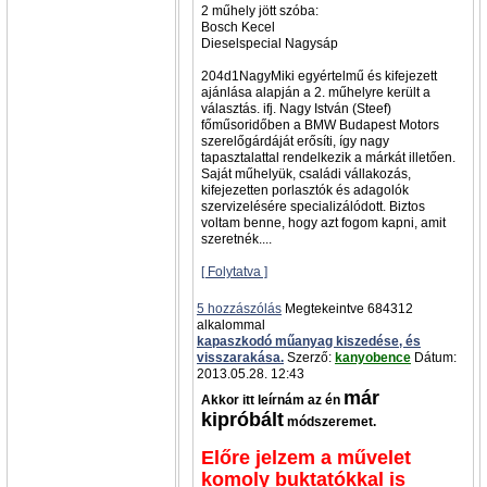
2 műhely jött szóba:
Bosch Kecel
Dieselspecial Nagysáp
204d1NagyMiki egyértelmű és kifejezett
ajánlása alapján a 2. műhelyre került a
választás. ifj. Nagy István (Steef)
főműsoridőben a BMW Budapest Motors
szerelőgárdáját erősíti, így nagy
tapasztalattal rendelkezik a márkát illetően.
Saját műhelyük, családi vállakozás,
kifejezetten porlasztók és adagolók
szervizelésére specializálódott. Biztos
voltam benne, hogy azt fogom kapni, amit
szeretnék....
[ Folytatva ]
5 hozzászólás
Megtekeintve 684312
alkalommal
kapaszkodó műanyag kiszedése, és
visszarakása.
Szerző:
kanyobence
Dátum:
2013.05.28. 12:43
már
Akkor itt leírnám az én
kipróbált
módszeremet.
Előre jelzem a művelet
komoly buktatókkal is