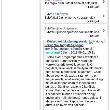
Itt a tagok bemutathatják saját autójukat.
1
Blogok
BMW-s élmények
BMW által átélt élmények beszámolók
2
Blogok
BMW felújítások építések
BMW felújítások építések dokumentálása
2
Blogok
Közkedvelt blogbejegyzések
Porlasztók faggatása padon,
bemérés, felújítás, kódolás
Szerző:
hamoriarpi
Dátum: 2013.09.01. 15:31
Utolsó előtti programpontnak szántam a
porlasztók diagnosztikai vizsgálatát.
Korrekciós értékeket figyelmen kívül
hagytam, mivel azok semmilyen információt
nem adnak a porlasztók állapotáról. Csak
abban segítenek ezek a számok, ha pl.
magas résolaj miatt melegen nem indul egy
motor, akkor pontosan rá lehet bökni a
bűnösre. Saját korrekcióim 0 körüliek
voltak. Motor egyenletesen járt. Ami miatt
kiszedettem minden porlasztót az egy
enyhe, alig hallható becsörrenés volt, ami
alapjáraton klímát kapcsolva, illetve az
autót D-be rakva volt hallható.