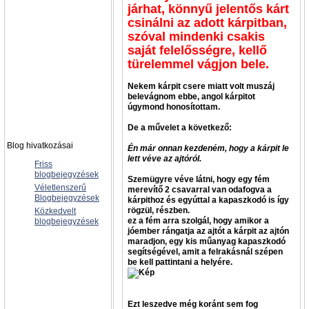
járhat, könnyű jelentős kárt
csinálni az adott kárpitban,
szóval mindenki csakis
saját felelősségre, kellő
türelemmel vágjon bele.
Nekem kárpit csere miatt volt muszáj
belevágnom ebbe, angol kárpitot
úgymond honosítottam.
De a művelet a következő:
Blog hivatkozásai
Én már onnan kezdeném, hogy a kárpit le
lett véve az ajtóról.
Friss
blogbejegyzések
Szemügyre véve látni, hogy egy fém
Véletlenszerű
merevítő 2 csavarral van odafogva a
Blogbejegyzések
kárpithoz és egyúttal a kapaszkodó is így
rögzül, részben.
Közkedvelt
ez a fém arra szolgál, hogy amikor a
blogbejegyzések
jóember rángatja az ajtót a kárpit az ajtón
maradjon, egy kis műanyag kapaszkodó
segítségével, amit a felrakásnál szépen
be kell pattintani a helyére.
Ezt leszedve még koránt sem fog