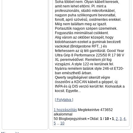
Soha többet nem. Olyan kábelt keresek,
amit nem lehet eltörni. Pl. mint a
professzionális, stúdió mikrofonkábel,
nagyon puha szilikongumi bevonattal,
fonott, apró szövésű, oxidmentes erekkel.
Még nem találtam meg az igazit.
Porlasztók nagyon szépen üzemelnek.
Fogyasztás minimálisat csökkent.
Alig várom az október közepét, hogy
kidobhassam ezeket a guminak becézett
vackokat (Bridgestone RFT...) és
feltehessem az új téli garnitúrát. Good Year
Ultra Grip 8 Performance 225/50 R 17 98 V
XL peremvédővel. Remélem jól fog
vizsgázni. A style 122-re kerülnek fel.
Nyárira remélem találok style 246-ot ET20-
ban emészthető árban.
Qwerty segítségével sikerült végre
összelőni a KDCAN kábelt a géppel, új
INPA és új DIS verzió került fel. Kiolvastuk a
kocsit. Egyetle...
[ Folytatva ]
1 hozzászólás
Megtekeintve 473652
alkalommal
50 Blogbejegyzések • Oldal:
1
/
10
•
1
,
2
,
3
,
4
,
5
...
10