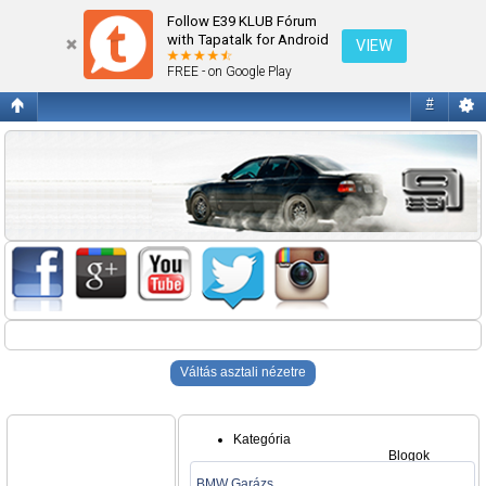
Blogok
Follow E39 KLUB Fórum
with Tapatalk for Android
VIEW
FREE - on Google Play
#
Váltás asztali nézetre
Kategória
Blogok
BMW Garázs