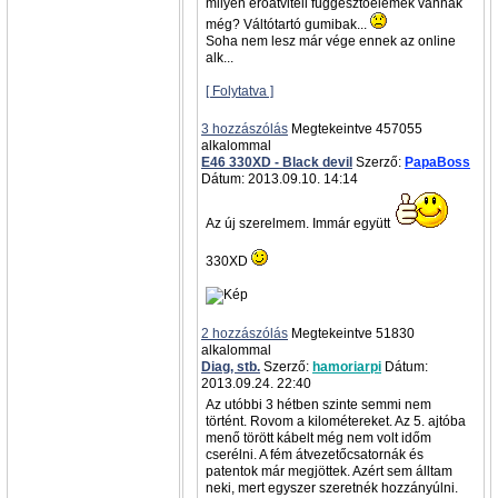
milyen erőátviteli függesztőelemek vannak
még? Váltótartó gumibak...
Soha nem lesz már vége ennek az online
alk...
[ Folytatva ]
3 hozzászólás
Megtekeintve 457055
alkalommal
E46 330XD - Black devil
Szerző:
PapaBoss
Dátum: 2013.09.10. 14:14
Az új szerelmem. Immár együtt
330XD
2 hozzászólás
Megtekeintve 51830
alkalommal
Diag, stb.
Szerző:
hamoriarpi
Dátum:
2013.09.24. 22:40
Az utóbbi 3 hétben szinte semmi nem
történt. Rovom a kilométereket. Az 5. ajtóba
menő törött kábelt még nem volt időm
cserélni. A fém átvezetőcsatornák és
patentok már megjöttek. Azért sem álltam
neki, mert egyszer szeretnék hozzányúlni.