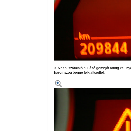
3. A napi számláló nullázó gombját addig kell ny
háromszög benne felkiáltójellel: