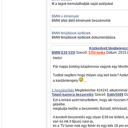
Itt a tagok bemutathatják saját autójukat.
BMW-s élmények
BMW által átélt élmények beszámolók
BMW felújítások építések
BMW felújítások építések dokumentálása
Közkedvelt blogbejegy
BMW E39 535I
Szerző:
535I-lonka
Dátum: 2015.0
Hello!
Pár napja boldog tulajdonosa vagyok egy Montr
Tudtok segíteni hogy milyen olaj kell bele? Aztán
a kardántengely
....
1 hozzászólás
Megtekeintve 424241 alkalommal
Tolató kamera beszerelés
Szerző:
Eddy5589
Dá
Ezt a leírást azért készítettem, hogy aki hozzám
gépébe,
megtudja belőle a beszerelés fázisait, kihívásait, 
A konkrét beszerelés egy olyan E39-be történt, 
van és mk II típusú navi-ja,
és a TV tuner-nek egy fehér és egy kék 18 pin-e