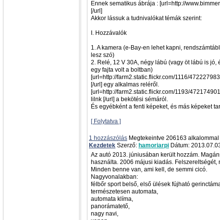
Ennek sematikus ábrája : [url=http://www.bimme
[/url]
Akkor lássuk a tudnivalókat témák szerint:
I. Hozzávalók
1. A kamera (e-Bay-en lehet kapni, rendszámtábla 
lesz szó)
2. Relé, 12 V 30A, négy lábú (vagy öt lábú is jó, 
egy fajta volt a boltban)
[url=http://farm2.static.flickr.com/1116/47222798
[/url] egy alkalmas reléről.
[url=http://farm2.static.flickr.com/1193/4721749
lilnk [/url] a bekötési sémáról.
És egyébként a fenti képeket, és más képeket tart
[ Folytatva ]
1 hozzászólás
Megtekeintve 206163 alkalommal
Kezdetek
Szerző:
hamoriarpi
Dátum: 2013.07.03
Az autó 2013. júniusában került hozzám. Magán
használta. 2006 májusi kiadás. Felszereltségét, 
Minden benne van, ami kell, de semmi cicó.
Nagyvonalakban:
félbőr sport belső, első ülések fújható gerinctám
természetesen automata,
automata klíma,
panorámatető,
nagy navi,