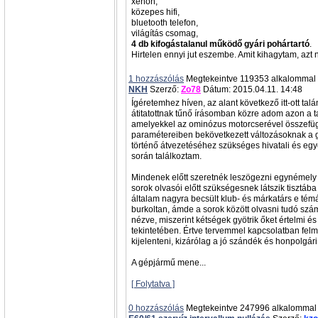
xenon,
közepes hifi,
bluetooth telefon,
világítás csomag,
4 db kifogástalanul működő gyári pohártartó
.
Hirtelen ennyi jut eszembe. Amit kihagytam, azt 
1 hozzászólás
Megtekeintve 119353 alkalommal
NKH
Szerző:
Zo78
Dátum: 2015.04.11. 14:48
Ígéretemhez híven, az alant következő itt-ott talá
átitatottnak tűnő írásomban közre adom azon a 
amelyekkel az ominózus motorcserével összefü
paramétereiben bekövetkezett változásoknak a g
történő átvezetéséhez szükséges hivatali és eg
során találkoztam.
Mindenek előtt szeretnék leszögezni egynémely 
sorok olvasói előtt szükségesnek látszik tisztába
általam nagyra becsült klub- és márkatárs e té
burkoltan, ámde a sorok között olvasni tudó szám
nézve, miszerint kétségek gyötrik őket értelmi é
tekintetében. Értve tervemmel kapcsolatban felme
kijelenteni, kizárólag a jó szándék és honpolgári
A gépjármű mene...
[ Folytatva ]
0 hozzászólás
Megtekeintve 247996 alkalommal