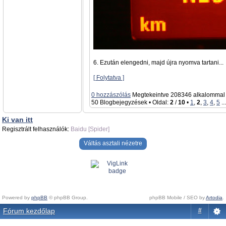
6. Ezután elengedni, majd újra nyomva tartani...
[ Folytatva ]
0 hozzászólás
Megtekeintve 208346 alkalommal
50 Blogbejegyzések • Oldal:
2
/
10
•
1
,
2
,
3
,
4
,
5
..
Ki van itt
Regisztrált felhasználók:
Baidu [Spider]
Váltás asztali nézetre
Powered by
phpBB
© phpBB Group.
phpBB Mobile / SEO by
Artodia
.
Fórum kezdőlap
#