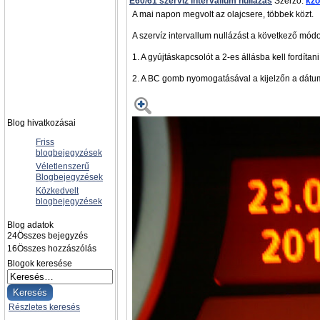
E60/61 szervíz intervallum nullázás
Szerző:
kzo
A mai napon megvolt az olajcsere, többek közt.
A szervíz intervallum nullázást a következő módo
1. A gyújtáskapcsolót a 2-es állásba kell fordítani 
2. A BC gomb nyomogatásával a kijelzőn a dátum
Blog hivatkozásai
Friss
blogbejegyzések
Véletlenszerű
Blogbejegyzések
Közkedvelt
blogbejegyzések
Blog adatok
24
Összes bejegyzés
16
Összes hozzászólás
Blogok keresése
Részletes keresés