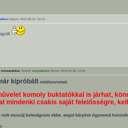
aBoss
Dátum: 2013.09.10. 14:14
együtt
 visszarakása.
Szerző:
kanyobence
Dátum: 2013.05.28. 12:43
már kipróbált
módszeremet.
művelet komoly buktatókkal is járhat, könn
al mindenki csakis saját felelősségre, kel
t volt muszáj belevágnom ebbe, angol kárpitot úgymond honosít
ő: