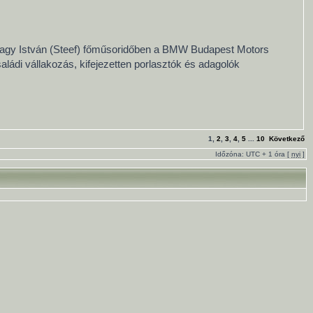
j. Nagy István (Steef) főműsoridőben a BMW Budapest Motors
saládi vállakozás, kifejezetten porlasztók és adagolók
1
,
2
,
3
,
4
,
5
...
10
Következő
Időzóna: UTC + 1 óra [
nyi
]