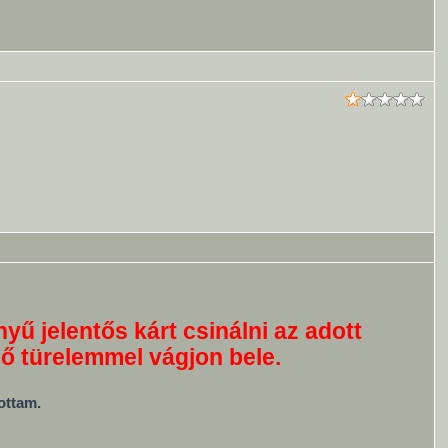
yű jelentős kárt csinálni az adott
lő türelemmel vágjon bele.
ottam.