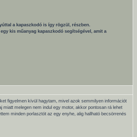
úttal a kapaszkodó is így rögzül, részben.
n, egy kis műanyag kapaszkodó segítségével, amit a
keket figyelmen kívül hagytam, mivel azok semmilyen információt
j miatt melegen nem indul egy motor, akkor pontosan rá lehet
dettem minden porlasztót az egy enyhe, alig hallható becsörrenés