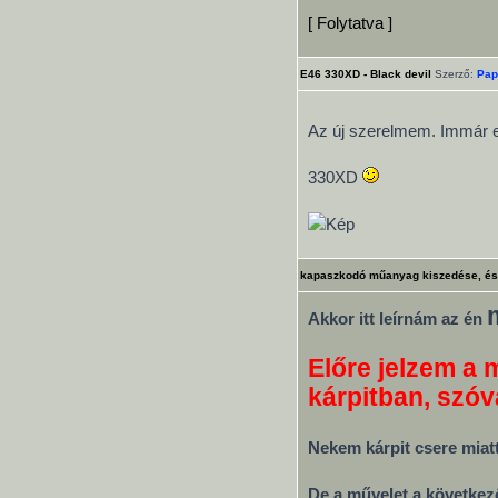
[ Folytatva ]
E46 330XD - Black devil
Szerző:
Pap
Az új szerelmem. Immár 
330XD
kapaszkodó műanyag kiszedése, és
Akkor itt leírnám az én
Előre jelzem a 
kárpitban, szóv
Nekem kárpit csere miat
De a művelet a következ