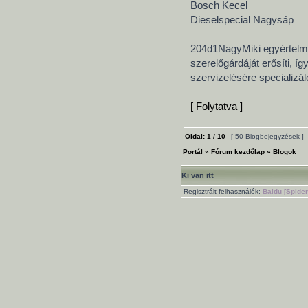
Bosch Kecel
Dieselspecial Nagysáp
204d1NagyMiki egyértelmű 
szerelőgárdáját erősíti, í
szervizelésére specializál
[ Folytatva ]
Oldal:
1
/
10
[ 50 Blogbejegyzések ]
Portál
»
Fórum kezdőlap
»
Blogok
Ki van itt
Regisztrált felhasználók:
Baidu [Spider