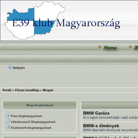
Belépés
Portál
»
Fórum kezdőlap
»
Blogok
Blog hivatkozásai
BMW Garázs
Friss blogbejegyzések
Itt a tagok bemutathatják saját autóju
Véletlenszerű Blogbejegyzések
BMW-s élmények
Közkedvelt blogbejegyzések
BMW által átélt élmények beszámoló