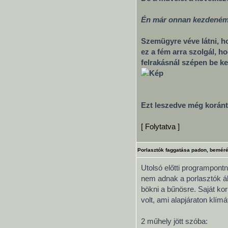
Én már onnan kezdeném, h
Szemügyre véve látni, ho
ez a fém arra szolgál, h
felrakásnál szépen be kel
Ezt leszedve még koránt
[ Folytatva ]
Porlasztók faggatása padon, bemérés
Utolsó előtti programpont
nem adnak a porlasztók ál
bökni a bűnösre. Saját kor
volt, ami alapjáraton klímá
2 műhely jött szóba: