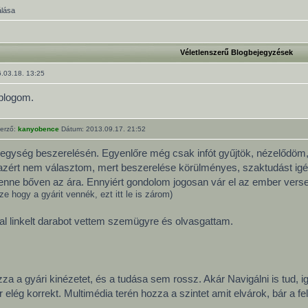
álása
Véletlenszerű Blogbejegyzések
.03.18. 13:25
blogom.
erző:
kanyobence
Dátum: 2013.09.17. 21:52
egység beszerelésén. Egyenlőre még csak infót gyűjtök, nézelődöm,
azért nem választom, mert beszerelése körülményes, szaktudást igényel
t lenne bőven az ára. Ennyiért gondolom jogosan vár el az ember vers
e hogy a gyárit vennék, ezt itt le is zárom)
al linkelt darabot vettem szemügyre és olvasgattam.
za a gyári kinézetet, és a tudása sem rossz. Akár Navigálni is tud, i
elég korrekt. Multimédia terén hozza a szintet amit elvárok, bár a felh