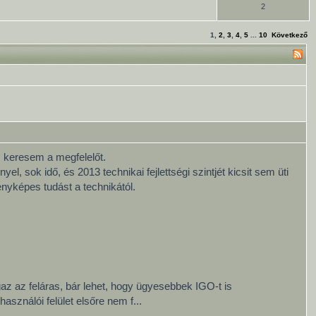
2
1
,
2
,
3
,
4
,
5
...
10
Következő
 keresem a megfelelőt.
, sok idő, és 2013 technikai fejlettségi szintjét kicsit sem üti
enyképes tudást a technikától.
gaz az feláras, bár lehet, hogy ügyesebbek IGO-t is
asználói felület elsőre nem f...