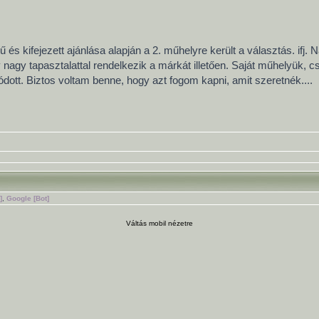
és kifejezett ajánlása alapján a 2. műhelyre került a választás. if
gy nagy tapasztalattal rendelkezik a márkát illetően. Saját műhelyük, c
ódott. Biztos voltam benne, hogy azt fogom kapni, amit szeretnék....
]
,
Google [Bot]
Váltás mobil nézetre