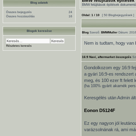
BMW felújítások építések
Blog adatok
BMW felújítások építések dokument
Összes bejegyzés
24
Oldal:
1
/
10
[ 50 Blogbejegyzések ]
Összes hozzászólás
16
Blogok keresése
Blog
Szerző:
BMWMuller
Dátum: 2016
Nem is tudtam, hogy van 
Részletes keresés
16:9 Navi, aftermarket összegzés
Sz
Gondolkozom egy 16:9 fej
a gyári 16:9-es rendszert 
meg, és 100 ezer ft felet
(ha 100% gyárit akarnék persz
Keresgélés után Admin ált
Eonon D5124F
Ez egy nagyon jól leutánoz
varázsolnának rá, ami már 