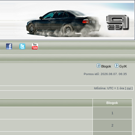
Blogok
GyIK
Pontos idő: 2026.08.07. 06:35
Időzóna: UTC + 1 óra [
nyi
]
Blogok
1
2