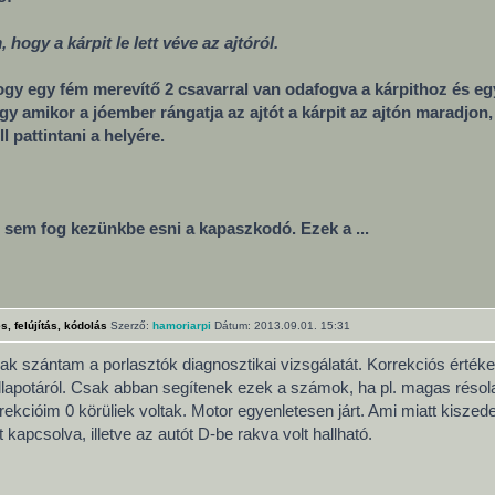
ogy a kárpit le lett véve az ajtóról.
gy egy fém merevítő 2 csavarral van odafogva a kárpithoz és egy
ogy amikor a jóember rángatja az ajtót a kárpit az ajtón maradjo
l pattintani a helyére.
 sem fog kezünkbe esni a kapaszkodó. Ezek a ...
, felújítás, kódolás
Szerző:
hamoriarpi
Dátum: 2013.09.01. 15:31
nak szántam a porlasztók diagnosztikai vizsgálatát. Korrekciós érté
lapotáról. Csak abban segítenek ezek a számok, ha pl. magas résola
rekcióim 0 körüliek voltak. Motor egyenletesen járt. Ami miatt kisze
t kapcsolva, illetve az autót D-be rakva volt hallható.