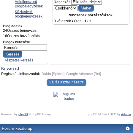
Véletlenszerű
Rendezés
Blogbejegyzések
Közkedvelt
Nincsenek hozzászólások.
blogbejegyzések
0 válaszok • Oldal:
1
/
1
Blog adatok
24
Összes bejegyzés
16
Összes hozzászólás
Blogok keresése
Részletes keresés
Ki van itt
Regisztrált felhasználók:
Baidu [Spider]
,
Google Adsense [Bot]
Váltás asztali nézetre
Powered by
phpBB
© phpBB Group.
phpBB Mobile / SEO by
Artodia
.
Fórum kezdőlap