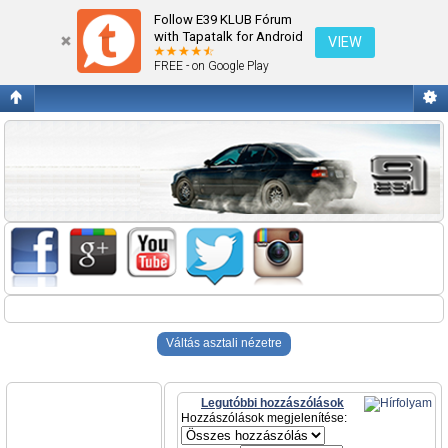
BMW felújítások építések
Follow E39 KLUB Fórum
with Tapatalk for Android
VIEW
FREE - on Google Play
Váltás asztali nézetre
Legutóbbi hozzászólások
Hozzászólások megjelenítése: