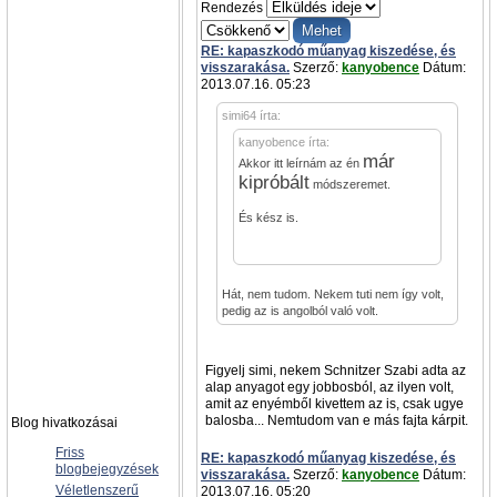
Rendezés
RE: kapaszkodó műanyag kiszedése, és
visszarakása.
Szerző:
kanyobence
Dátum:
2013.07.16. 05:23
simi64 írta:
kanyobence írta:
már
Akkor itt leírnám az én
kipróbált
módszeremet.
És kész is.
Hát, nem tudom. Nekem tuti nem így volt,
pedig az is angolból való volt.
Figyelj simi, nekem Schnitzer Szabi adta az
alap anyagot egy jobbosból, az ilyen volt,
amit az enyémből kivettem az is, csak ugye
balosba... Nemtudom van e más fajta kárpit.
Blog hivatkozásai
Friss
RE: kapaszkodó műanyag kiszedése, és
blogbejegyzések
visszarakása.
Szerző:
kanyobence
Dátum:
Véletlenszerű
2013.07.16. 05:20