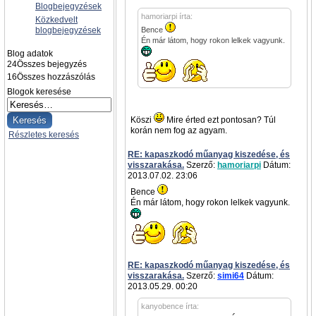
Blogbejegyzések
hamoriarpi írta:
Közkedvelt
blogbejegyzések
Bence
Én már látom, hogy rokon lelkek vagyunk.
Blog adatok
24
Összes bejegyzés
16
Összes hozzászólás
Blogok keresése
Köszi
Mire érted ezt pontosan? Túl
korán nem fog az agyam.
Részletes keresés
RE: kapaszkodó műanyag kiszedése, és
visszarakása.
Szerző:
hamoriarpi
Dátum:
2013.07.02. 23:06
Bence
Én már látom, hogy rokon lelkek vagyunk.
RE: kapaszkodó műanyag kiszedése, és
visszarakása.
Szerző:
simi64
Dátum:
2013.05.29. 00:20
kanyobence írta: