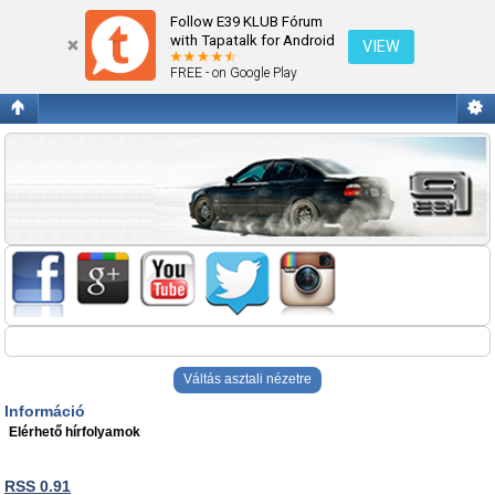
BMW-s élmények
Follow E39 KLUB Fórum
with Tapatalk for Android
VIEW
FREE - on Google Play
Váltás asztali nézetre
Információ
Elérhető hírfolyamok
RSS 0.91