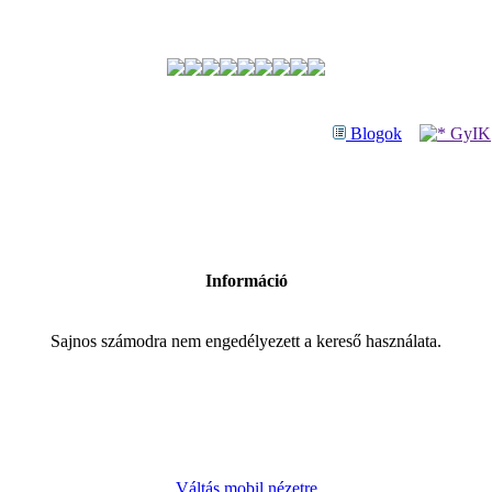
Blogok
GyIK
Információ
Sajnos számodra nem engedélyezett a kereső használata.
Váltás mobil nézetre