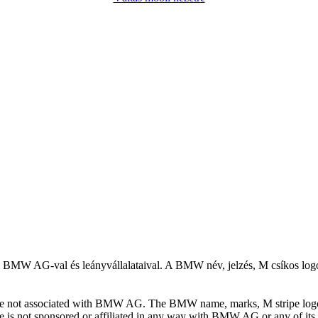
 a BMW AG-val és leányvállalataival. A BMW név, jelzés, M csíkos log
 site not associated with BMW AG. The BMW name, marks, M stripe log
 is not sponsored or affiliated in any way with BMW AG or any of its s