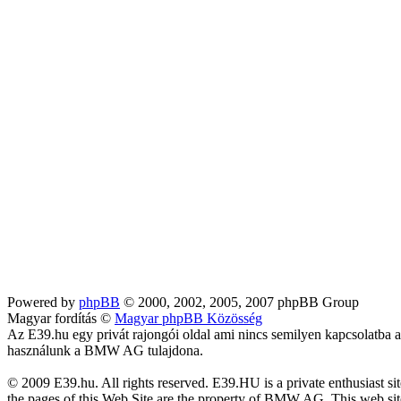
Powered by
phpBB
© 2000, 2002, 2005, 2007 phpBB Group
Magyar fordítás ©
Magyar phpBB Közösség
Az E39.hu egy privát rajongói oldal ami nincs semilyen kapcsolatba
használunk a BMW AG tulajdona.
© 2009 E39.hu. All rights reserved. E39.HU is a private enthusiast
the pages of this Web Site are the property of BMW AG. This web site