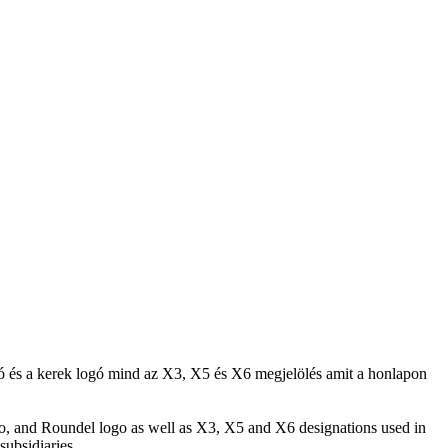
ó és a kerek logó mind az X3, X5 és X6 megjelölés amit a honlapon
o, and Roundel logo as well as X3, X5 and X6 designations used in
ubsidiaries.