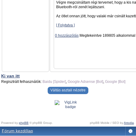
Végre megcsináltam régi tervemet, hogy a kis na
Bluetooth-ról zenét lejátszani.
Az ötlet onnan jött, hogy valaki már csinált kazett
[ Folytatva ]
0 hozzászólás
Megtekeintve 189805 alkalommal
Ki van itt
Regisztrált felhasználók:
Baidu [Spider]
,
Google Adsense [Bot]
,
Google [Bot]
Váltás asztali nézetre
Powered by
phpBB
© phpBB Group.
phpBB Mobile / SEO by
Artodia
.
Fórum kezdőlap