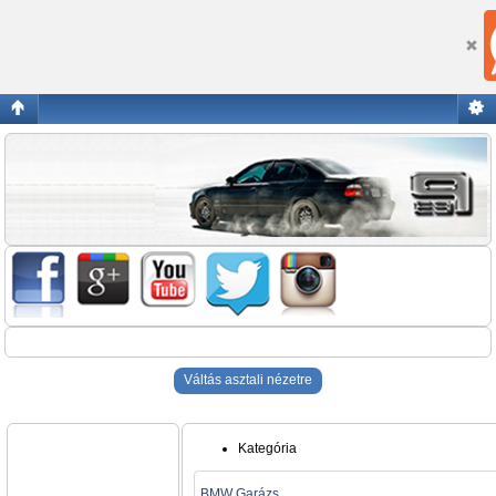
Blogok
Váltás asztali nézetre
Kategória
BMW Garázs