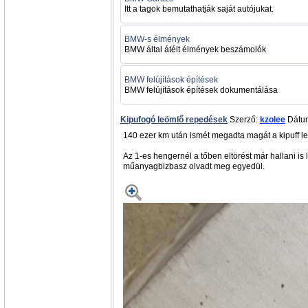
Itt a tagok bemutathatják saját autójukat.
BMW-s élmények
BMW által átélt élmények beszámolók
BMW felújítások építések
BMW felújítások építések dokumentálása
Kipufogó leömlő repedések
Szerző:
kzolee
Dátum
140 ezer km után ismét megadta magát a kipuff leö
Az 1-es hengernél a tőben eltörést már hallani is
műanyagbizbasz olvadt meg egyedül.