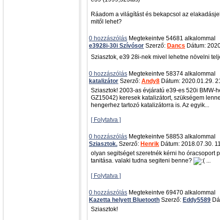
Ráadom a világítást és bekapcsol az elakadásjelz
mitől lehet?
0 hozzászólás
Megtekeintve 54681 alkalommal
e3928i-30i Szívósor
Szerző:
Dancs
Dátum: 2020
Sziasztok, e39 28i-nek mivel lehetne növelni te
0 hozzászólás
Megtekeintve 58374 alkalommal
katalizátor
Szerző:
Andy8
Dátum: 2020.01.29. 2
Sziasztok! 2003-as évjáratú e39-es 520i BMW-he
GZ15042) keresek katalizátort, szükségem lenne
hengerhez tartozó katalizátorra is. Az egyik...
[ Folytatva ]
0 hozzászólás
Megtekeintve 58853 alkalommal
Sziasztok.
Szerző:
Henrik
Dátum: 2018.07.30. 1
olyan segitséget szeretnék kérni ho óracsoport
tanitása. valaki tudna segiteni benne?
...
[ Folytatva ]
0 hozzászólás
Megtekeintve 69470 alkalommal
Kazetta helyett Bluetooth
Szerző:
Eddy5589
Dát
Sziasztok!