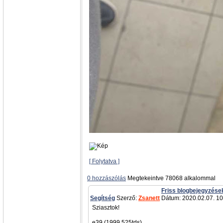
[ Folytatva ]
0 hozzászólás
Megtekeintve 78068 alkalommal
Friss blogbejegyzése
Segítség
Szerző:
Zsanett
Dátum: 2020.02.07. 10
Sziasztok!
e39 (1999,525tds)