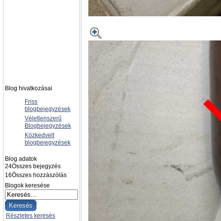
Blog hivatkozásai
Friss
blogbejegyzések
Véletlenszerű
Blogbejegyzések
Közkedvelt
blogbejegyzések
Blog adatok
24
Összes bejegyzés
16
Összes hozzászólás
Blogok keresése
Részletes keresés