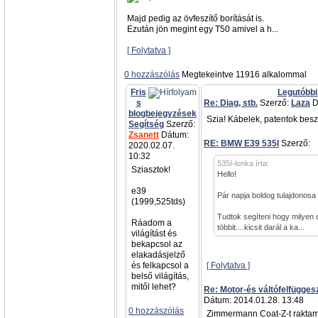
Majd pedig az övfeszítő borítását is.
Ezután jön megint egy T50 amivel a h...
[ Folytatva ]
0 hozzászólás
Megtekeintve 11916 alkalommal
Fris
Legutóbbi
s
Re: Diag, stb.
Szerző:
Laza
D
blogbejegyzések
Szia! Kábelek, patentok besz
Segítség
Szerző:
Zsanett
Dátum:
RE: BMW E39 535I
Szerző:
a
2020.02.07.
10:32
535I-lonka írta:
Sziasztok!
Hello!
e39
Pár napja boldog tulajdonosa
(1999,525tds)
Tudtok segíteni hogy milyen 
Ráadom a
többit....kicsit darál a ka...
világítást és
bekapcsol az
elakadásjelző
és felkapcsol a
[ Folytatva ]
belső világítás,
mitől lehet?
Re: Motor-és váltófelfügges
Dátum: 2014.01.28. 13:48
0 hozzászólás
Zimmermann Coat-Z-t raktam