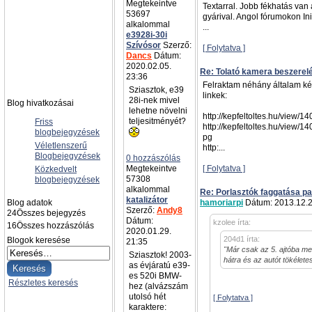
Megtekeintve
Textarral. Jobb fékhatás van
53697
gyárival. Angol fórumokon Init
alkalommal
...
e3928i-30i
Szívósor
Szerző:
[ Folytatva ]
Dancs
Dátum:
2020.02.05.
Re: Tolató kamera beszerel
23:36
Felraktam néhány általam kész
Sziasztok, e39
linkek:
28i-nek mivel
Blog hivatkozásai
lehetne növelni
http://kepfeltoltes.hu/view/
teljesitményét?
Friss
http://kepfeltoltes.hu/view/
blogbejegyzések
pg
Véletlenszerű
http:...
Blogbejegyzések
0 hozzászólás
Megtekeintve
[ Folytatva ]
Közkedvelt
57308
blogbejegyzések
alkalommal
Re: Porlasztók faggatása pa
katalizátor
Blog adatok
hamoriarpi
Dátum: 2013.12.2
Szerző:
Andy8
24
Összes bejegyzés
Dátum:
kzolee írta:
16
Összes hozzászólás
2020.01.29.
204d1 írta:
Blogok keresése
21:35
"Már csak az 5. ajtóba men
Sziasztok! 2003-
hátra és az autót tökélet
as évjáratú e39-
es 520i BMW-
Részletes keresés
hez (alvázszám
utolsó hét
[ Folytatva ]
karaktere: