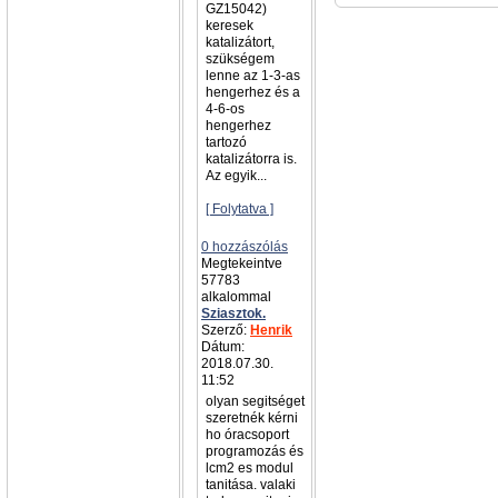
GZ15042)
keresek
katalizátort,
szükségem
lenne az 1-3-as
hengerhez és a
4-6-os
hengerhez
tartozó
katalizátorra is.
Az egyik...
[ Folytatva ]
0 hozzászólás
Megtekeintve
57783
alkalommal
Sziasztok.
Szerző:
Henrik
Dátum:
2018.07.30.
11:52
olyan segitséget
szeretnék kérni
ho óracsoport
programozás és
lcm2 es modul
tanitása. valaki