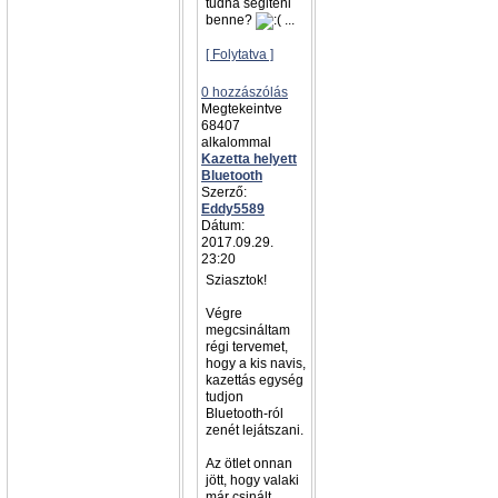
tudna segiteni
benne?
...
[ Folytatva ]
0 hozzászólás
Megtekeintve
68407
alkalommal
Kazetta helyett
Bluetooth
Szerző:
Eddy5589
Dátum:
2017.09.29.
23:20
Sziasztok!
Végre
megcsináltam
régi tervemet,
hogy a kis navis,
kazettás egység
tudjon
Bluetooth-ról
zenét lejátszani.
Az ötlet onnan
jött, hogy valaki
már csinált