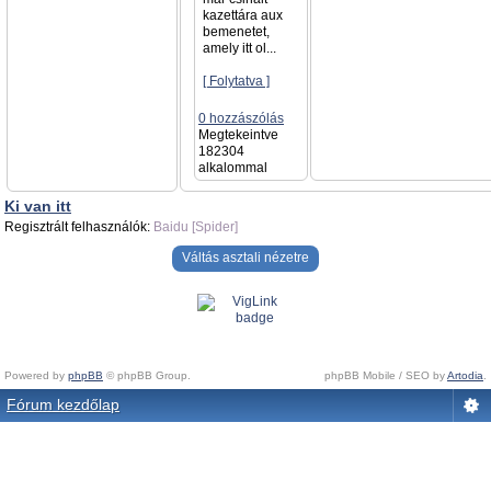
kazettára aux
bemenetet,
amely itt ol...
[ Folytatva ]
0 hozzászólás
Megtekeintve
182304
alkalommal
Ki van itt
Regisztrált felhasználók:
Baidu [Spider]
Váltás asztali nézetre
Powered by
phpBB
© phpBB Group.
phpBB Mobile / SEO by
Artodia
.
Fórum kezdőlap