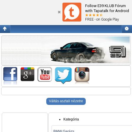
Blogok
Follow E39 KLUB Fórum
with Tapatalk for Android
FREE - on Google Play
Váltás asztali nézetre
Kategória
BMW Garázs