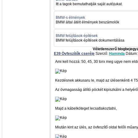
Itt a tagok bemutathatják saját autójukat.
BMW-s élmények
BMW által átélt élmények beszámolók
BMW felújítások építések
BMW felújítások építések dokumentálása
Véletlenszerű blogbejegy
E39 Övfeszítők cseréje
Szerző:
Haminda
Dátum: 
Ami kell hozzá: 50, 45, 30 torx meg ugye nem eld
Kezdésnek akkusaru le, majd az ülésenkénti 4 T5
Az övmagasság állító pöckét kipiszkálni a helyéről
Majd a kábelköteget lecsatlakoztatni,
Miután kint az ülés, az övfeszítő oldal felőli műan