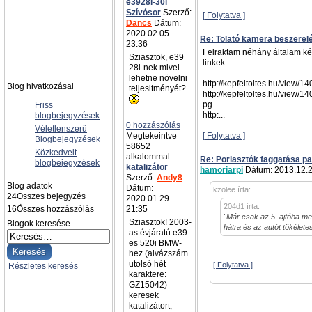
e3928i-30i
Szívósor
Szerző:
[ Folytatva ]
Dancs
Dátum:
2020.02.05.
Re: Tolató kamera beszerel
23:36
Felraktam néhány általam kész
Sziasztok, e39
linkek:
28i-nek mivel
lehetne növelni
http://kepfeltoltes.hu/view/
Blog hivatkozásai
teljesitményét?
http://kepfeltoltes.hu/view/
pg
Friss
http:...
blogbejegyzések
0 hozzászólás
Véletlenszerű
Megtekeintve
[ Folytatva ]
Blogbejegyzések
58652
Közkedvelt
alkalommal
Re: Porlasztók faggatása pa
blogbejegyzések
katalizátor
hamoriarpi
Dátum: 2013.12.2
Szerző:
Andy8
Blog adatok
Dátum:
kzolee írta:
24
Összes bejegyzés
2020.01.29.
204d1 írta:
16
Összes hozzászólás
21:35
"Már csak az 5. ajtóba men
Sziasztok! 2003-
Blogok keresése
hátra és az autót tökélet
as évjáratú e39-
es 520i BMW-
hez (alvázszám
utolsó hét
[ Folytatva ]
Részletes keresés
karaktere:
GZ15042)
keresek
katalizátort,