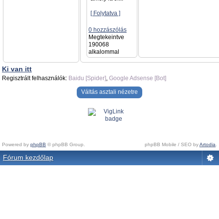
[ Folytatva ]
0 hozzászólás
Megtekeintve
190068
alkalommal
Ki van itt
Regisztrált felhasználók:
Baidu [Spider]
,
Google Adsense [Bot]
Váltás asztali nézetre
Powered by
phpBB
© phpBB Group.
phpBB Mobile / SEO by
Artodia
.
Fórum kezdőlap