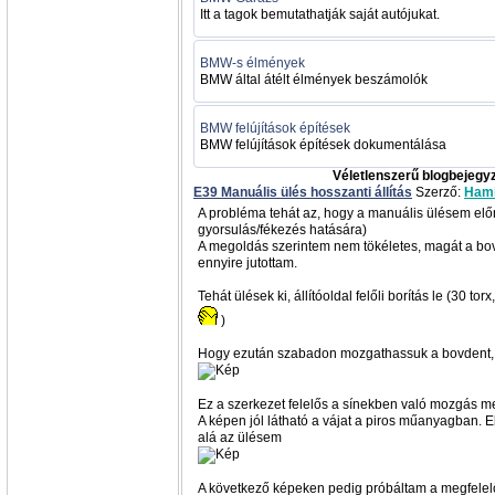
Itt a tagok bemutathatják saját autójukat.
BMW-s élmények
BMW által átélt élmények beszámolók
BMW felújítások építések
BMW felújítások építések dokumentálása
Véletlenszerű blogbejegy
E39 Manuális ülés hosszanti állítás
Szerző:
Ham
A probléma tehát az, hogy a manuális ülésem elő
gyorsulás/fékezés hatására)
A megoldás szerintem nem tökéletes, magát a bov
ennyire jutottam.
Tehát ülések ki, állítóoldal felőli borítás le (30 
)
Hogy ezután szabadon mozgathassuk a bovdent, ki
Ez a szerkezet felelős a sínekben való mozgás 
A képen jól látható a vájat a piros műanyagban. 
alá az ülésem
A következő képeken pedig próbáltam a megfelelő