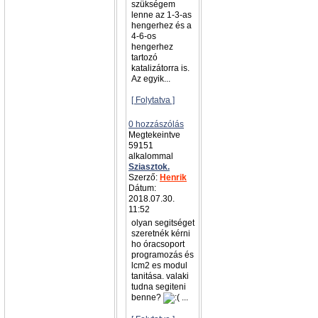
szükségem
lenne az 1-3-as
hengerhez és a
4-6-os
hengerhez
tartozó
katalizátorra is.
Az egyik...
[ Folytatva ]
0 hozzászólás
Megtekeintve
59151
alkalommal
Sziasztok.
Szerző:
Henrik
Dátum:
2018.07.30.
11:52
olyan segitséget
szeretnék kérni
ho óracsoport
programozás és
lcm2 es modul
tanitása. valaki
tudna segiteni
benne?
...