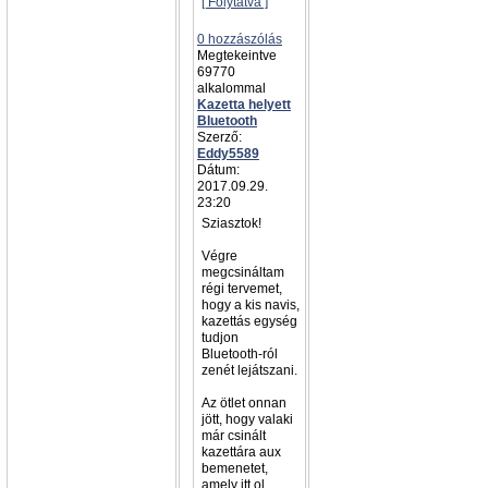
[ Folytatva ]
0 hozzászólás
Megtekeintve
69770
alkalommal
Kazetta helyett
Bluetooth
Szerző:
Eddy5589
Dátum:
2017.09.29.
23:20
Sziasztok!
Végre
megcsináltam
régi tervemet,
hogy a kis navis,
kazettás egység
tudjon
Bluetooth-ról
zenét lejátszani.
Az ötlet onnan
jött, hogy valaki
már csinált
kazettára aux
bemenetet,
amely itt ol...