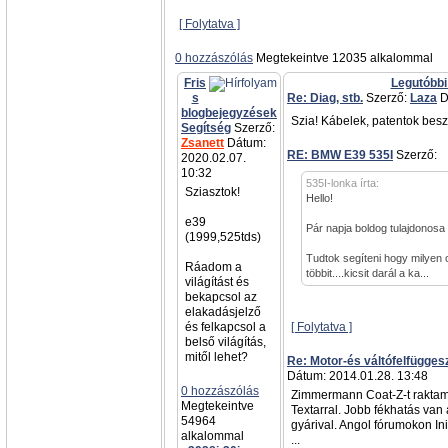
[ Folytatva ]
0 hozzászólás
Megtekeintve 12035 alkalommal
Fris
Legutóbbi
s
Re: Diag, stb.
Szerző:
Laza
D
blogbejegyzések
Szia! Kábelek, patentok besz
Segítség
Szerző:
Zsanett
Dátum:
RE: BMW E39 535I
Szerző:
a
2020.02.07.
10:32
535I-lonka írta:
Sziasztok!
Hello!
e39
Pár napja boldog tulajdonosa
(1999,525tds)
Tudtok segíteni hogy milyen 
Ráadom a
többit....kicsit darál a ka...
világítást és
bekapcsol az
elakadásjelző
és felkapcsol a
[ Folytatva ]
belső világítás,
mitől lehet?
Re: Motor-és váltófelfügges
Dátum: 2014.01.28. 13:48
0 hozzászólás
Zimmermann Coat-Z-t raktam
Megtekeintve
Textarral. Jobb fékhatás van
54964
gyárival. Angol fórumokon Init
alkalommal
...