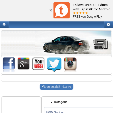
Blogok
Follow E39 KLUB Fórum
with Tapatalk for Android
FREE - on Google Play
Váltás asztali nézetre
Kategória
BMW Garázs