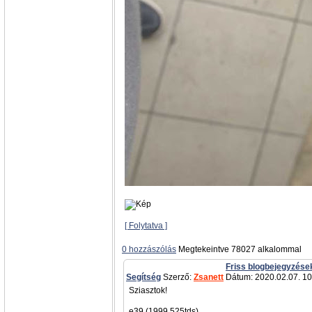
[ Folytatva ]
0 hozzászólás
Megtekeintve 78027 alkalommal
Friss blogbejegyzése
Segítség
Szerző:
Zsanett
Dátum: 2020.02.07. 10
Sziasztok!
e39 (1999,525tds)