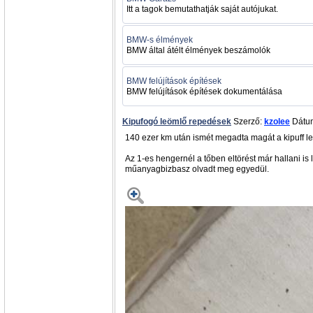
Itt a tagok bemutathatják saját autójukat.
BMW-s élmények
BMW által átélt élmények beszámolók
BMW felújítások építések
BMW felújítások építések dokumentálása
Kipufogó leömlő repedések
Szerző:
kzolee
Dátum
140 ezer km után ismét megadta magát a kipuff leö
Az 1-es hengernél a tőben eltörést már hallani is
műanyagbizbasz olvadt meg egyedül.