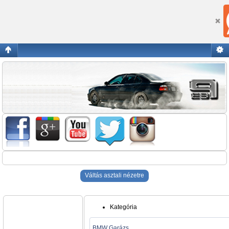
Blogok
Váltás asztali nézetre
Kategória
BMW Garázs