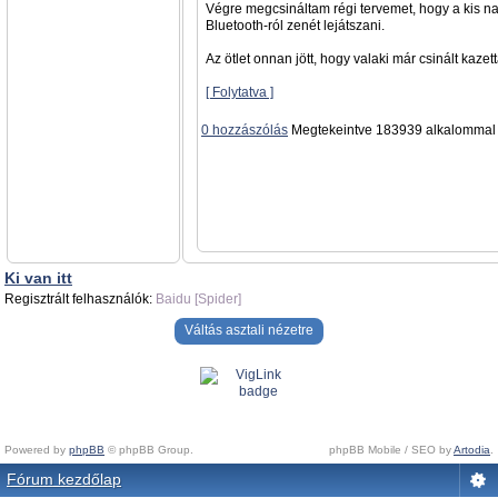
Végre megcsináltam régi tervemet, hogy a kis na
Bluetooth-ról zenét lejátszani.
Az ötlet onnan jött, hogy valaki már csinált kazett
[ Folytatva ]
0 hozzászólás
Megtekeintve 183939 alkalommal
Ki van itt
Regisztrált felhasználók:
Baidu [Spider]
Váltás asztali nézetre
Powered by
phpBB
© phpBB Group.
phpBB Mobile / SEO by
Artodia
.
Fórum kezdőlap