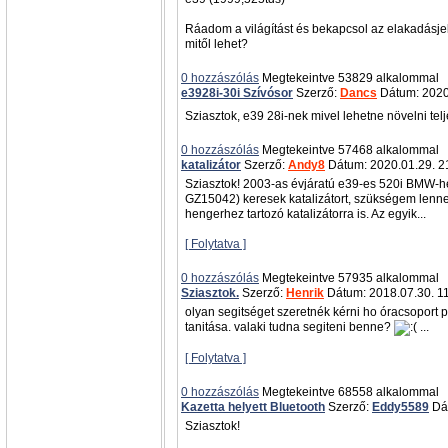
Ráadom a világítást és bekapcsol az elakadásjelz
mitől lehet?
0 hozzászólás
Megtekeintve 53829 alkalommal
e3928i-30i Szívósor
Szerző:
Dancs
Dátum: 2020
Sziasztok, e39 28i-nek mivel lehetne növelni te
0 hozzászólás
Megtekeintve 57468 alkalommal
katalizátor
Szerző:
Andy8
Dátum: 2020.01.29. 2
Sziasztok! 2003-as évjáratú e39-es 520i BMW-he
GZ15042) keresek katalizátort, szükségem lenne
hengerhez tartozó katalizátorra is. Az egyik...
[ Folytatva ]
0 hozzászólás
Megtekeintve 57935 alkalommal
Sziasztok.
Szerző:
Henrik
Dátum: 2018.07.30. 1
olyan segitséget szeretnék kérni ho óracsoport
tanitása. valaki tudna segiteni benne?
...
[ Folytatva ]
0 hozzászólás
Megtekeintve 68558 alkalommal
Kazetta helyett Bluetooth
Szerző:
Eddy5589
Dát
Sziasztok!