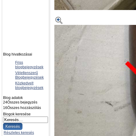
Blog hivatkozásai
Friss
blogbejegyzések
Véletlenszerű
Blogbejegyzések
Közkedvelt
blogbejegyzések
Blog adatok
24
Összes bejegyzés
16
Összes hozzászólás
Blogok keresése
Részletes keresés