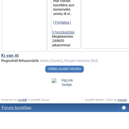
már csinált
kazettára aux
bemenetet,
amely itt ol...
[ Folytatva ]
0 hozzászólás
Megtekeintve
189605
alkalommal
Ki van itt
Regisztrált felhasználók:
Baidu [Spider]
,
Google Adsense [Bot]
Váltás asztali nézetre
Powered by
phpBB
© phpBB Group.
phpBB Mobile / SEO by
Artodia
.
Fórum kezdőlap