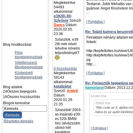
Megtekeintve
Textarral. Jobb fékhatás van
54493
gyárival. Angol fórumokon Init
alkalommal
...
e3928i-30i
Szívósor
Szerző:
[ Folytatva ]
Dancs
Dátum:
2020.02.05.
Re: Tolató kamera beszerel
23:36
Felraktam néhány általam kész
Sziasztok, e39
linkek:
28i-nek mivel
Blog hivatkozásai
lehetne növelni
http://kepfeltoltes.hu/view/
Friss
teljesitményét?
http://kepfeltoltes.hu/view/
blogbejegyzések
pg
Véletlenszerű
http:...
Blogbejegyzések
0 hozzászólás
Közkedvelt
Megtekeintve
[ Folytatva ]
blogbejegyzések
58143
alkalommal
Re: Porlasztók faggatása pa
katalizátor
Blog adatok
hamoriarpi
Dátum: 2013.12.2
Szerző:
Andy8
24
Összes bejegyzés
Dátum:
kzolee írta:
16
Összes hozzászólás
2020.01.29.
Blogok keresése
204d1 írta:
21:35
"Már csak az 5. ajtóba men
Sziasztok! 2003-
hátra és az autót tökélet
as évjáratú e39-
es 520i BMW-
Részletes keresés
hez (alvázszám
utolsó hét
[ Folytatva ]
karaktere: