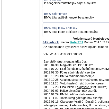
Itt a tagok bemutathatják saját autójukat.
BMW-s élmények
BMW által átélt élmények beszámolók
BMW felújítások építések
BMW felújítások építések dokumentálása
Véletlenszerű blogbejegy
JAK adatok
Szerző:
PeterE39
Dátum: 2017.02.19
Az alábbiakban igyekszem összefoglalni minden i
VIN: WBADS41080GU90399
Szervíztörténet megvásárlás óta:
2013.04.30: Megvétel kb. 191.500 km
2013.07.22: Első és hátsó szélvédőmosó szivattyú
2013.08.30: Fűtés süni (Meyle) cseréje
2013.10.23: BM24 rádiómodul cseréje
2013.10.25: Ablakmosó spricni+csövezés részleg
2013.11.25: Motorháztető nyitó bowden csere
2013.12.23: Első fékek +
olajcsere
(199.500 km)
2014.01.03: Hátsó olvasólámpák cseréje
2014.01.29: BM24 rádiómodul cseréje
2014.11.02: Hátsó üveg gázrugóinak cseréje
2015.01.16:
Olajcsere
(+szűrő, légszűrő, pollensz
főtengelyszimering, kartertömítés, JE összekötő, 