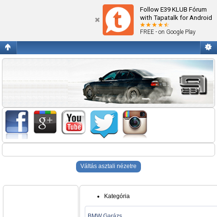
Blogok
Follow E39 KLUB Fórum
with Tapatalk for Android
FREE - on Google Play
Váltás asztali nézetre
Kategória
BMW Garázs