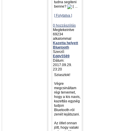
tudna segiteni
benne?
...
[ Folytatva ]
0 hozzászólás
Megtekeintve
69234
alkalommal
Kazetta helyett
Bluetooth
Szerző:
Eddy5589
Dátum:
2017.09.29.
23:20
Sziasztok!
Végre
megcsináltam
régi tervemet,
hogy a kis navis,
kazettás egység
tudjon
Bluetooth-ról
zenét lejátszani.
Az ötlet onnan
jött, hogy valaki