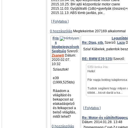
2015.10.04: BE ajtó központizár motor csere
2015.10.25: BH ajtó központizár motor csere
2015.11.03: Gyújtótrafó (1db)+gyertyák (összes)+
2015.11.13: ABS tömb javítás, pix...
[ Folytatva ]
0 hozzászólás
Megtekeintve 207169 alkalommal
Fris
Legutóbbi
s
Re: Diag, stb.
Szerző:
Laza
D
blogbejegyzések
Szia! Kábelek, patentok besz
Segítség
Szerző:
Zsanett
Dátum:
RE: BMW E39 535I
Szerző:
a
2020.02.07.
10:32
535I-lonka írta:
Sziasztok!
Hello!
e39
Pár napja boldog tulajdonosa
(1999,525tds)
Tudtok segíteni hogy milyen 
Ráadom a
többit....kicsit darál a ka...
világítást és
bekapcsol az
elakadásjelző
és felkapcsol a
[ Folytatva ]
belső világítás,
mitől lehet?
Re: Motor-és váltófelfügges
Dátum: 2014.01.28. 13:48
0 hozzászólás
Zimmermann Coat-Z-t raktam