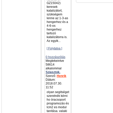
GZ15042)
keresek
katalizátort,
szükségem
lenne az 1-3-as
hengerhez és a
4-6-os
hengerhez
tartozó
katalizátorra is.
Az egyik...
[ Folytatva ]
0 hozzászólás
Megtekeintve
58614
alkalommal
Sziasztok.
Szerző:
Henrik
Dátum:
2018.07.30.
11:52
olyan segitséget
szeretnék kérni
ho óracsoport
programozás és
lcm2 es modul
tanitása. valaki