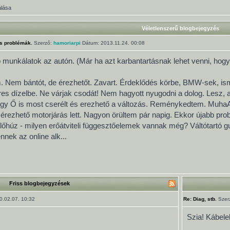
álása
Véletlenszerű blogbejegyzés
ós problémák.
Szerző:
hamoriarpi
Dátum: 2013.11.24. 00:08
ó munkálatok az autón. (Már ha azt karbantartásnak lehet venni, hogy
em. Nem bántót, de érezhetőt. Zavart. Érdeklődés körbe, BMW-sek, i
es dízelbe. Ne várjak csodát! Nem hagyott nyugodni a dolog. Lesz, a
ogy Ő is most cserélt és erezhető a változás. Reménykedtem. MuhaAt
g érezhető motorjárás lett. Nagyon örültem pár napig. Ekkor újabb prob
őhúz - milyen erőátviteli függesztőelemek vannak még? Váltótartó g
nek az online alk...
Friss blogbejegyzések
.02.07. 10:32
Re: Diag, stb.
Szer
Szia! Kábele