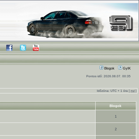
Blogok
GyIK
Pontos idő: 2026.08.07. 00:35
Időzóna: UTC + 1 óra [
nyi
]
Blogok
1
2