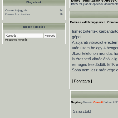
BMW felújítások építések
Blog adatok
BMW felújítások építések dokument
Összes bejegyzés
24
Összes hozzászólás
16
Motor-és váltófelfüggesztés. Vibráci
Blogok keresése
Ismét történtek karbantart
gépet.
Részletes keresés
Alapjárati vibrációt érezt
után ültem be egy 4 henger
JLaci telefonon mondta, h
is érezhető vibrációból ali
remegés kezdődött. ETK el
Soha nem lesz már vége en
[ Folytatva ]
Segítség
Szerző:
Zsanett
Dátum: 2020
Sziasztok!