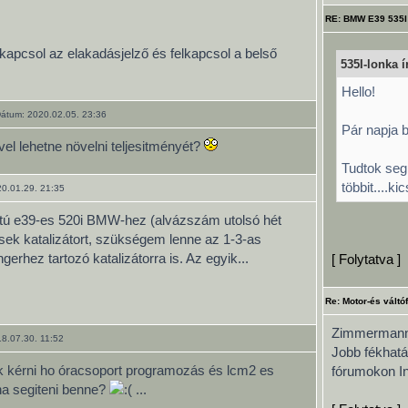
RE: BMW E39 535I
kapcsol az elakadásjelző és felkapcsol a belső
535I-lonka ír
Hello!
átum: 2020.02.05. 23:36
Pár napja 
vel lehetne növelni teljesitményét?
Tudtok seg
többit....kic
0.01.29. 21:35
atú e39-es 520i BMW-hez (alvázszám utolsó hét
ek katalizátort, szükségem lenne az 1-3-as
erhez tartozó katalizátorra is. Az egyik...
[ Folytatva ]
Re: Motor-és váltó
Zimmermann 
8.07.30. 11:52
Jobb fékhatá
ék kérni ho óracsoport programozás és lcm2 es
fórumokon Ini
dna segiteni benne?
...