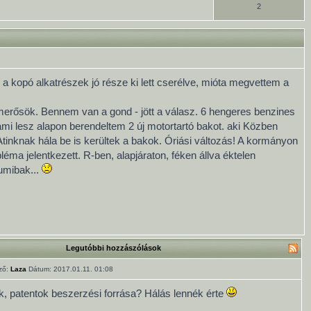
2
 a kopó alkatrészek jó része ki lett cserélve, mióta megvettem a
smerősök. Bennem van a gond - jött a válasz. 6 hengeres benzines
mi lesz alapon berendeltem 2 új motortartó bakot. aki Közben
inknak hála be is kerültek a bakok. Óriási változás! A kormányon
léma jelentkezett. R-ben, alapjáraton, féken állva éktelen
umibak...
Legutóbbi hozzászólások
ző:
Laza
Dátum: 2017.01.11. 01:08
k, patentok beszerzési forrása? Hálás lennék érte