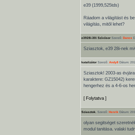
e39 (1999,525tds)
Ráadom a világítást és be
világítás, mitől lehet?
e3928i-30i Szívósor
Szerző:
Dancs
D
Sziasztok, e39 28i-nek mi
katalizátor
Szerző:
Andy8
Dátum: 202
Sziasztok! 2003-as évjár
karaktere: GZ15042) keres
hengerhez és a 4-6-os heng
[ Folytatva ]
Sziasztok.
Szerző:
Henrik
Dátum: 201
olyan segitséget szeretn
modul tanitása. valaki tu