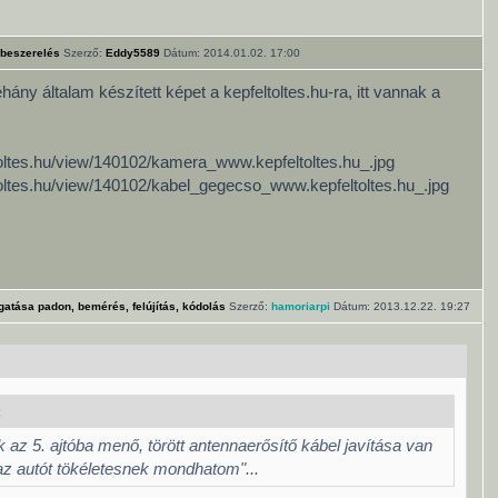
 beszerelés
Szerző:
Eddy5589
Dátum: 2014.01.02. 17:00
ány általam készített képet a kepfeltoltes.hu-ra, itt vannak a
ltoltes.hu/view/140102/kamera_www.kepfeltoltes.hu_.jpg
ltoltes.hu/view/140102/kabel_gegecso_www.kepfeltoltes.hu_.jpg
gatása padon, bemérés, felújítás, kódolás
Szerző:
hamoriarpi
Dátum: 2013.12.22. 19:27
:
 az 5. ajtóba menő, törött antennaerősítő kábel javítása van
az autót tökéletesnek mondhatom"...