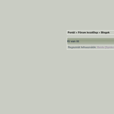
Portál
»
Fórum kezdőlap
»
Blogok
Ki van itt
Regisztrált felhasználók:
Baidu [Spider