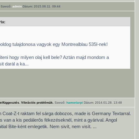
Szerző:
admin
Dátum: 2015.06.11. 09:44
ta:
boldog tulajdonosa vagyok egy Montrealblau 535I-nek!
íteni hogy milyen olaj kell bele? Aztán majd mondom a
sit darál a ka...
felfüggesztés. Vibrációs problémák.
Szerző:
hamoriarpi
Dátum: 2014.01.28. 13:48
Coat-Z-t raktam fel sárga dobozos, made is Germany Textarral.
s van a kis pedálerős fékezéseknél, mint a gyárival. Angol
tial Bite-ként emlegetik. Nem sivít, nem visít. ...