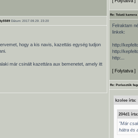
[ Folytatva ]
Re: Tolató kamera
dy5589
Dátum: 2017.09.29. 23:20
Felraktam néh
linkek:
ervemet, hogy a kis navis, kazettás egység tudjon
http://kepfe
ani.
http://kepfe
http:...
valaki már csinált kazettára aux bemenetet, amely itt
[ Folytatva ]
Re: Porlasztók fag
kzolee írta:
204d1 írta
"Már csak
hátra és 