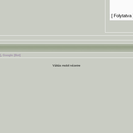
[ Folytatva 
]
,
Google [Bot]
Váltás mobil nézetre