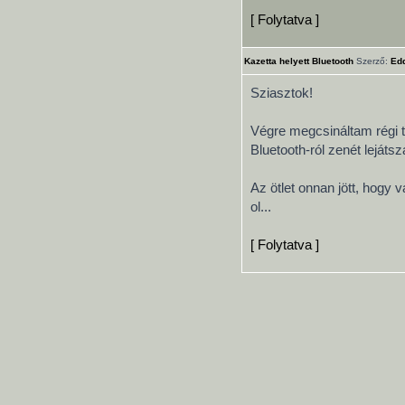
[ Folytatva ]
Kazetta helyett Bluetooth
Szerző:
Ed
Sziasztok!
Végre megcsináltam régi t
Bluetooth-ról zenét lejátsz
Az ötlet onnan jött, hogy 
ol...
[ Folytatva ]