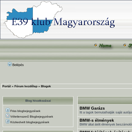
Belépés
Portál
»
Fórum kezdőlap
»
Blogok
Blog hivatkozásai
BMW Garázs
Friss blogbejegyzések
Itt a tagok bemutathatják saját autóju
Véletlenszerű Blogbejegyzések
BMW-s élmények
Közkedvelt blogbejegyzések
BMW által átélt élmények beszámoló