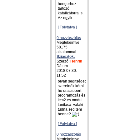
hengerhez
tartozó
katalizátorra is.
Az egyik...
[ Folytatva ]
0 hozzászólás
Megtekeintve
58175
alkalommal
Sziasztok.
Szerző:
Henrik
Dátum:
2018.07.30.
11:52
olyan segitséget
szeretnék kérni
ho óracsoport
programozás és
lcm2 es modul
tanitása. valaki
tudna segiteni
benne?
...
[ Folytatva ]
0 hozzászólás
Megtekeintve