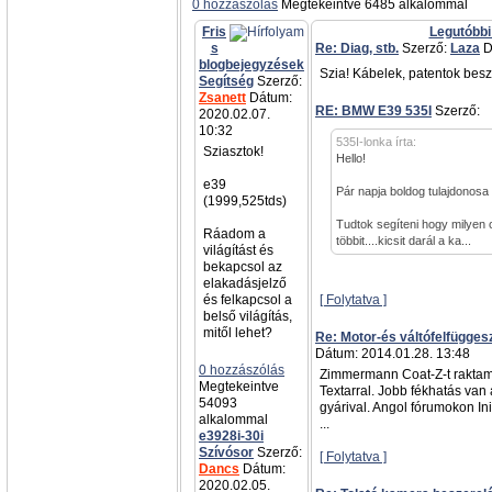
0 hozzászólás
Megtekeintve 6485 alkalommal
Fris
Legutóbbi
s
Re: Diag, stb.
Szerző:
Laza
D
blogbejegyzések
Szia! Kábelek, patentok besz
Segítség
Szerző:
Zsanett
Dátum:
RE: BMW E39 535I
Szerző:
a
2020.02.07.
10:32
535I-lonka írta:
Sziasztok!
Hello!
e39
Pár napja boldog tulajdonosa
(1999,525tds)
Tudtok segíteni hogy milyen 
Ráadom a
többit....kicsit darál a ka...
világítást és
bekapcsol az
elakadásjelző
és felkapcsol a
[ Folytatva ]
belső világítás,
mitől lehet?
Re: Motor-és váltófelfügges
Dátum: 2014.01.28. 13:48
0 hozzászólás
Zimmermann Coat-Z-t raktam
Megtekeintve
Textarral. Jobb fékhatás van
54093
gyárival. Angol fórumokon Init
alkalommal
...
e3928i-30i
Szívósor
Szerző:
[ Folytatva ]
Dancs
Dátum:
2020.02.05.