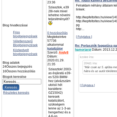
Re: Tolató kamera beszerel
23:36
Felraktam néhány általam kész
Sziasztok, e39
linkek:
28i-nek mivel
lehetne növelni
http://kepfeltoltes.hu/view/
teljesitményét?
http://kepfeltoltes.hu/view/
pg
Blog hivatkozásai
http:...
Friss
0 hozzászólás
blogbejegyzések
Megtekeintve
[ Folytatva ]
57736
Véletlenszerű
alkalommal
Blogbejegyzések
Re: Porlasztók faggatása pa
katalizátor
hamoriarpi
Dátum: 2013.12.2
Közkedvelt
Szerző:
Andy8
blogbejegyzések
Dátum:
kzolee írta:
2020.01.29.
Blog adatok
204d1 írta:
21:35
24
Összes bejegyzés
"Már csak az 5. ajtóba men
Sziasztok! 2003-
16
Összes hozzászólás
hátra és az autót tökélet
as évjáratú e39-
Blogok keresése
es 520i BMW-
hez (alvázszám
utolsó hét
[ Folytatva ]
karaktere:
Részletes keresés
GZ15042)
keresek
katalizátort,
szükségem
lenne az 1-3-as
hengerhez és a
4-6-os