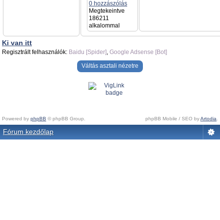
0 hozzászólás
Megtekeintve
186211
alkalommal
Ki van itt
Regisztrált felhasználók:
Baidu [Spider]
,
Google Adsense [Bot]
Váltás asztali nézetre
Powered by
phpBB
© phpBB Group.
phpBB Mobile / SEO by
Artodia
.
Fórum kezdőlap