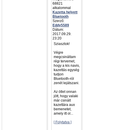
68821
alkalommal
Kazetta helyett
Bluetooth
Szerző:
Eddy5589
Dátum:
2017.09.29.
23:20
Sziasztok!
Végre
megcsináltam
régi tervemet,
hogy a kis navis,
kazettás egység
tudjon
Bluetooth-ról
zenét lejátszani.
Az ötlet onnan
jött, hogy valaki
már csinált
kazettára aux
bemenetet,
amely itt ol...
[ Folytatva ]