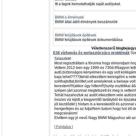
Itt a tagok bemutathatják saját autójukat.
BMW-s élmények
BMW által átélt élmények beszámolók
BMW felújítások építések
BMW felújítások építések dokumentálása
Véletlenszerű blogbejegy
E38 vízfogyás és porlasztócsúcs problémák
Sze
Sziasztok!
Most regisztráltam a fórumra hogy elmondjam hog
Vettem 2012-ben egy 1999-es 730d-t!Nagyon tettsz
autó,biztonságos kényelmes és egy volt kollégá
baja lehet????)tehát elkezdtem keresgélni a nete
széthajtottat,töröttet,volt amelyiknek a belseje vo
kerestem!!!!(akkor úgy hittem!!!)!szép esztétikai ál
szépen járt azonnal megtetszett és meg is vettem!
Tehát hazahoztuk az autót elkezdtem vele autózn
összes víz kijött a kiegyenlítő tartályból és éjsz
jól kezdődik!:( hívtam is a kereskedőt és azonnal
hengerfejes és az futja!Nem tudom hogy hol élt 
megcsinálom!
Elvittem egy jó nevű Nagy BMW Mágushoz aki az
[ Folytatva ]