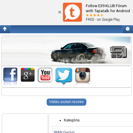
Blogok
Follow E39 KLUB Fórum
with Tapatalk for Android
FREE - on Google Play
Váltás asztali nézetre
Kategória
BMW Garázs