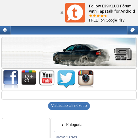
Blogok
Follow E39 KLUB Fórum
with Tapatalk for Android
FREE - on Google Play
Váltás asztali nézetre
Kategória
BMW Garázs