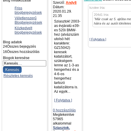
Blog hivatkozásai
Szerző:
Andy8
Dátum:
kzolee írta:
Friss
2020.01.29.
blogbejegyzések
204d1 írta:
21:35
Véletlenszerű
"Már csak az 5. ajtóba men
Sziasztok! 2003-
Blogbejegyzések
hátra és az autót tökélet
as évjáratú e39-
Közkedvelt
es 520i BMW-
blogbejegyzések
hez (alvázszám
utolsó hét
[ Folytatva ]
Blog adatok
karaktere:
24
Összes bejegyzés
GZ15042)
16
Összes hozzászólás
keresek
katalizátort,
Blogok keresése
szükségem
lenne az 1-3-as
hengerhez és a
4-6-os
Részletes keresés
hengerhez
tartozó
katalizátorra is.
Az egyik...
[ Folytatva ]
0 hozzászólás
Megtekeintve
57965
alkalommal
Sziasztok.