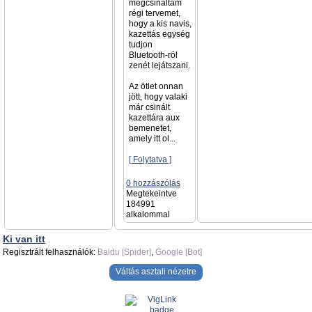
megcsináltam
régi tervemet,
hogy a kis navis,
kazettás egység
tudjon
Bluetooth-ról
zenét lejátszani.
Az ötlet onnan
jött, hogy valaki
már csinált
kazettára aux
bemenetet,
amely itt ol...
[ Folytatva ]
0 hozzászólás
Megtekeintve
184991
alkalommal
Ki van itt
Regisztrált felhasználók:
Baidu [Spider]
,
Google [Bot]
Váltás asztali nézetre