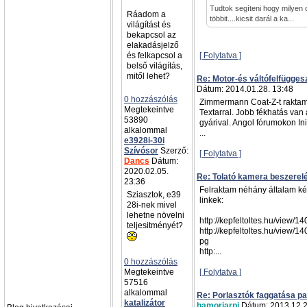
Tudtok segíteni hogy milyen 
Ráadom a
többit....kicsit darál a ka...
világítást és
bekapcsol az
elakadásjelző
és felkapcsol a
[ Folytatva ]
belső világítás,
mitől lehet?
Re: Motor-és váltófelfügges
Dátum: 2014.01.28. 13:48
0 hozzászólás
Zimmermann Coat-Z-t raktam
Megtekeintve
Textarral. Jobb fékhatás van
53890
gyárival. Angol fórumokon Init
alkalommal
...
e3928i-30i
Szívósor
Szerző:
[ Folytatva ]
Dancs
Dátum:
2020.02.05.
Re: Tolató kamera beszerel
23:36
Felraktam néhány általam kész
Sziasztok, e39
linkek:
28i-nek mivel
lehetne növelni
http://kepfeltoltes.hu/view/
teljesitményét?
http://kepfeltoltes.hu/view/
pg
http:...
0 hozzászólás
Megtekeintve
[ Folytatva ]
57516
alkalommal
Re: Porlasztók faggatása pa
katalizátor
hamoriarpi
Dátum: 2013.12.2