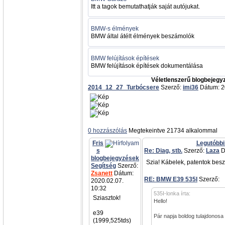
Itt a tagok bemutathatják saját autójukat.
BMW-s élmények
BMW által átélt élmények beszámolók
BMW felújítások építések
BMW felújítások építések dokumentálása
Véletlenszerű blogbejegy
2014_12_27_Turbócsere
Szerző:
imi36
Dátum: 2
0 hozzászólás
Megtekeintve 21734 alkalommal
Fris
Legutóbbi
s
Re: Diag, stb.
Szerző:
Laza
D
blogbejegyzések
Szia! Kábelek, patentok besz
Segítség
Szerző:
Zsanett
Dátum:
RE: BMW E39 535I
Szerző:
a
2020.02.07.
10:32
535I-lonka írta:
Sziasztok!
Hello!
e39
Pár napja boldog tulajdonosa
(1999,525tds)