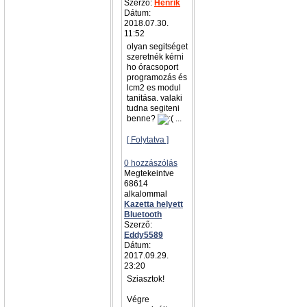
Szerző:
Henrik
Dátum:
2018.07.30.
11:52
olyan segitséget
szeretnék kérni
ho óracsoport
programozás és
lcm2 es modul
tanitása. valaki
tudna segiteni
benne?
...
[ Folytatva ]
0 hozzászólás
Megtekeintve
68614
alkalommal
Kazetta helyett
Bluetooth
Szerző:
Eddy5589
Dátum:
2017.09.29.
23:20
Sziasztok!
Végre