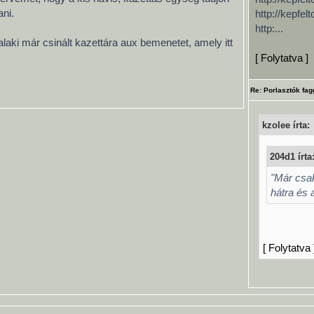
ani.
http://kepfe
http:...
valaki már csinált kazettára aux bemenetet, amely itt
[ Folytatva ]
Re: Porlasztók fag
kzolee írta:
204d1 írta
"Már csak
hátra és 
[ Folytatva 