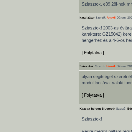
Sziasztok, e39 28i-nek mi
katalizátor
Szerző:
Andy8
Dátum: 202
Sziasztok! 2003-as évjár
karaktere: GZ15042) keres
hengerhez és a 4-6-os heng
[ Folytatva ]
Sziasztok.
Szerző:
Henrik
Dátum: 201
olyan segitséget szeretn
modul tanitása. valaki tu
[ Folytatva ]
Kazetta helyett Bluetooth
Szerző:
Ed
Sziasztok!
Végre megcsináltam régi t