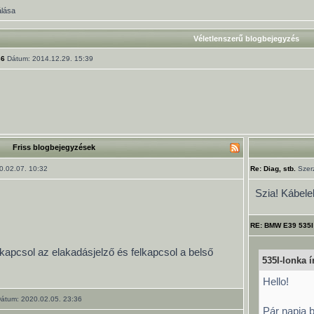
álása
Véletlenszerű blogbejegyzés
36
Dátum: 2014.12.29. 15:39
Friss blogbejegyzések
.02.07. 10:32
Re: Diag, stb.
Szer
Szia! Kábele
RE: BMW E39 535I
kapcsol az elakadásjelző és felkapcsol a belső
535I-lonka ír
Hello!
átum: 2020.02.05. 23:36
Pár napja 