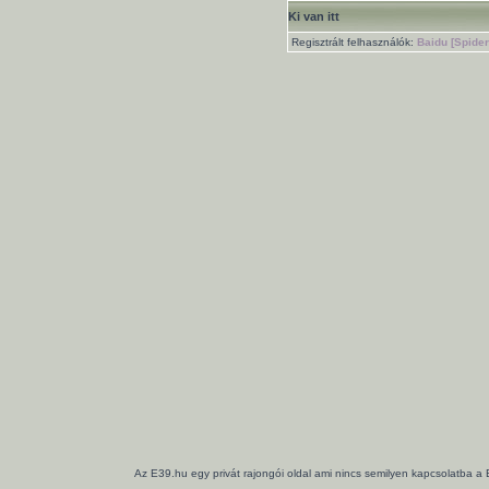
Ki van itt
Regisztrált felhasználók:
Baidu [Spider
Az E39.hu egy privát rajongói oldal ami nincs semilyen kapcsolatba a