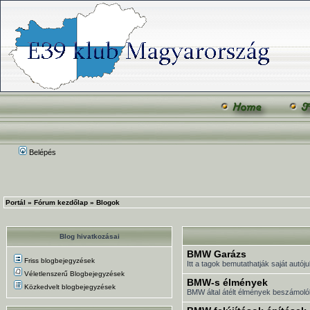
Belépés
Portál
»
Fórum kezdőlap
»
Blogok
Blog hivatkozásai
BMW Garázs
Friss blogbejegyzések
Itt a tagok bemutathatják saját autóju
Véletlenszerű Blogbejegyzések
BMW-s élmények
Közkedvelt blogbejegyzések
BMW által átélt élmények beszámoló