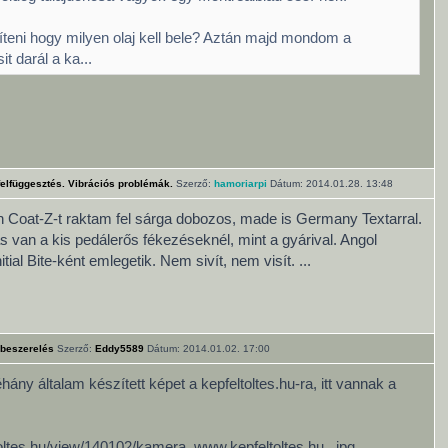
íteni hogy milyen olaj kell bele? Aztán majd mondom a
sit darál a ka...
felfüggesztés. Vibrációs problémák.
Szerző:
hamoriarpi
Dátum: 2014.01.28. 13:48
Coat-Z-t raktam fel sárga dobozos, made is Germany Textarral.
s van a kis pedálerős fékezéseknél, mint a gyárival. Angol
tial Bite-ként emlegetik. Nem sivít, nem visít. ...
 beszerelés
Szerző:
Eddy5589
Dátum: 2014.01.02. 17:00
ány általam készített képet a kepfeltoltes.hu-ra, itt vannak a
ltoltes.hu/view/140102/kamera_www.kepfeltoltes.hu_.jpg