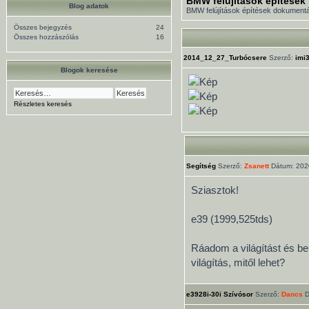
BMW felújítások építések
Blog adatok
BMW felújítások építések dokument
Összes bejegyzés
24
Összes hozzászólás
16
2014_12_27_Turbócsere
Szerző:
imi
Blogok keresése
Részletes keresés
Segítség
Szerző:
Zsanett
Dátum: 2020
Sziasztok!
e39 (1999,525tds)
Ráadom a világítást és be
világítás, mitől lehet?
e3928i-30i Szívósor
Szerző:
Dancs
D