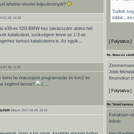
vel lehetne növelni teljesitményét?
Tudtok seg
többit....kic
0.01.29. 21:35
atú e39-es 520i BMW-hez (alvázszám utolsó hét
ek katalizátort, szükségem lenne az 1-3-as
erhez tartozó katalizátorra is. Az egyik...
[ Folytatva ]
Re: Motor-és váltó
Zimmermann 
8.07.30. 11:52
Jobb fékhatá
ék kérni ho óracsoport programozás és lcm2 es
fórumokon Ini
dna segiteni benne?
...
[ Folytatva ]
Re: Tolató kamera
dy5589
Dátum: 2017.09.29. 23:20
Felraktam néh
linkek:
ervemet, hogy a kis navis, kazettás egység tudjon
http://kepfe