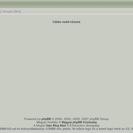
]
,
Google [Bot]
Váltás mobil nézetre
Powered by
phpBB
© 2000, 2002, 2005, 2007 phpBB Group
Magyar fordítás ©
Magyar phpBB Közösség
A blogot
User Blog Mod
© EXreaction támogatja
 BMW AG-val és leányvállalataival. A BMW név, jelzés, M csíkos logó és a kerek logó mind az X