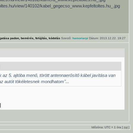
ltoltes.hu/view/140102/kabel_gegecso_www.kepfeltoltes.hu_.jpg
gatása padon, bemérés, felújítás, kódolás
Szerző:
hamoriarpi
Dátum: 2013.12.22. 19:27
:
 az 5. ajtóba menő, törött antennaerősítő kábel javítása van
az autót tökéletesnek mondhatom"...
]
Időzóna: UTC + 1 óra [
nyi
]