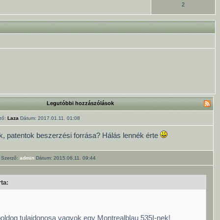
2
Legutóbbi hozzászólások
ző:
Laza
Dátum: 2017.01.11. 01:08
k, patentok beszerzési forrása? Hálás lennék érte
Szerző:
admin
Dátum: 2015.06.11. 09:44
ta:
boldog tulajdonosa vagyok egy Montrealblau 535I-nek!