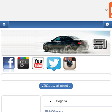
Blogok
Váltás asztali nézetre
Kategória
BMW Garázs