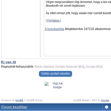
Végre megcsináltam régi tervemet, hogy a kis na
Bluetooth-ról zenét lejátszani.
Az ötlet onnan jött, hogy valaki már csinált kazett
[ Folytatva ]
0 hozzászólás
Megtekeintve 187233 alkalommal
Ki van itt
Regisztrált felhasználók:
Baidu [Spider]
,
Google Adsense [Bot]
,
Google [Bot]
Váltás asztali nézetre
Powered by
phpBB
© phpBB Group.
phpBB Mobile / SEO by
Artodia
.
Fórum kezdőlap