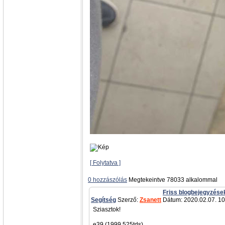
[ Folytatva ]
0 hozzászólás
Megtekeintve 78033 alkalommal
Friss blogbejegyzése
Segítség
Szerző:
Zsanett
Dátum: 2020.02.07. 10
Sziasztok!
e39 (1999,525tds)