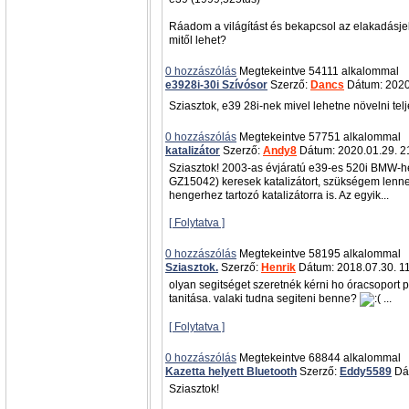
Ráadom a világítást és bekapcsol az elakadásjelz
mitől lehet?
0 hozzászólás
Megtekeintve 54111 alkalommal
e3928i-30i Szívósor
Szerző:
Dancs
Dátum: 2020
Sziasztok, e39 28i-nek mivel lehetne növelni te
0 hozzászólás
Megtekeintve 57751 alkalommal
katalizátor
Szerző:
Andy8
Dátum: 2020.01.29. 2
Sziasztok! 2003-as évjáratú e39-es 520i BMW-he
GZ15042) keresek katalizátort, szükségem lenne
hengerhez tartozó katalizátorra is. Az egyik...
[ Folytatva ]
0 hozzászólás
Megtekeintve 58195 alkalommal
Sziasztok.
Szerző:
Henrik
Dátum: 2018.07.30. 1
olyan segitséget szeretnék kérni ho óracsoport
tanitása. valaki tudna segiteni benne?
...
[ Folytatva ]
0 hozzászólás
Megtekeintve 68844 alkalommal
Kazetta helyett Bluetooth
Szerző:
Eddy5589
Dát
Sziasztok!