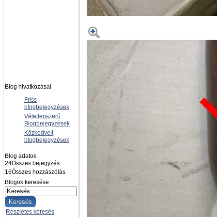
Blog hivatkozásai
Friss
blogbejegyzések
Véletlenszerű
Blogbejegyzések
Közkedvelt
blogbejegyzések
Blog adatok
24
Összes bejegyzés
16
Összes hozzászólás
Blogok keresése
Részletes keresés