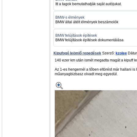
Itt a tagok bemutathatják saját autójukat.
BMW-s élmények
BMW által átélt élmények beszámolók
BMW felújítások építések
BMW felújítások építések dokumentálása
Kipufogó leömlő repedések
Szerző:
kzolee
Dátum
140 ezer km után ismét megadta magát a kipuff leö
Az 1-es hengernél a tőben eltörést már hallani is
műanyagbizbasz olvadt meg egyedül.