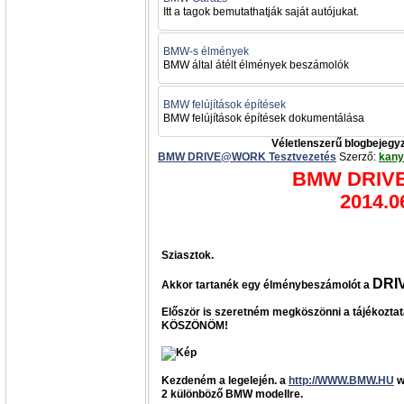
Itt a tagok bemutathatják saját autójukat.
BMW-s élmények
BMW által átélt élmények beszámolók
BMW felújítások építések
BMW felújítások építések dokumentálása
Véletlenszerű blogbejegy
BMW DRIVE@WORK Tesztvezetés
Szerző:
kany
BMW DRI
2014.0
Sziasztok.
DR
Akkor tartanék egy élménybeszámolót a
Először is szeretném megköszönni a tájékoztatá
KÖSZÖNÖM!
Kezdeném a legelején. a
http://WWW.BMW.HU
w
2 különböző BMW modellre.