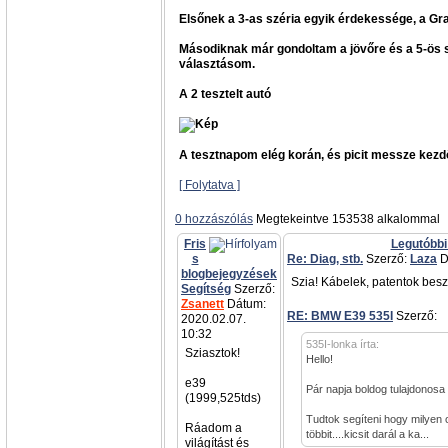
Elsőnek a 3-as széria egyik érdekessége, a Gra
Másodiknak már gondoltam a jövőre és a 5-ös sz
választásom.
A 2 tesztelt autó
A tesztnapom elég korán, és picit messze kezdő
[ Folytatva ]
0 hozzászólás
Megtekeintve 153538 alkalommal
Fris
Legutóbbi
s
Re: Diag, stb.
Szerző:
Laza
D
blogbejegyzések
Szia! Kábelek, patentok besz
Segítség
Szerző:
Zsanett
Dátum:
RE: BMW E39 535I
Szerző:
a
2020.02.07.
10:32
535I-lonka írta:
Sziasztok!
Hello!
e39
Pár napja boldog tulajdonosa
(1999,525tds)
Tudtok segíteni hogy milyen 
Ráadom a
többit....kicsit darál a ka...
világítást és