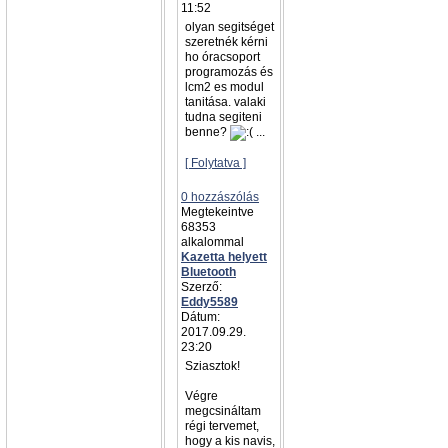
11:52
olyan segitséget
szeretnék kérni
ho óracsoport
programozás és
lcm2 es modul
tanitása. valaki
tudna segiteni
benne?
...
[ Folytatva ]
0 hozzászólás
Megtekeintve
68353
alkalommal
Kazetta helyett
Bluetooth
Szerző:
Eddy5589
Dátum:
2017.09.29.
23:20
Sziasztok!
Végre
megcsináltam
régi tervemet,
hogy a kis navis,