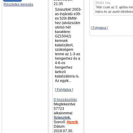
204d1 írta:
21:35
Részletes keresés
"Már csak az 5. ajtóba men
Sziasztok! 2003-
hátra és az autót tökélet
as évjáratú e39-
es 520i BMW-
hez (alvázszám
utolsó hét
[ Folytatva ]
karaktere:
GZ15042)
keresek
katalizátort,
szükségem
lenne az 1-3-as
hengerhez és a
4-6-os
hengerhez
tartozó
katalizátorra is.
Az egyik...
[ Folytatva ]
0 hozzászólás
Megtekeintve
57723
alkalommal
Sziasztok.
Szerző:
Henrik
Dátum:
2018.07.30.