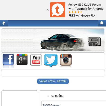
Blogok
Follow E39 KLUB Fórum
with Tapatalk for Android
FREE - on Google Play
Váltás asztali nézetre
Kategória
BMW Garázs