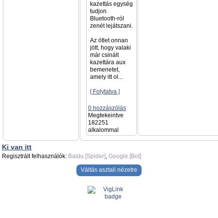
kazettás egység
tudjon
Bluetooth-ról
zenét lejátszani.
Az ötlet onnan
jött, hogy valaki
már csinált
kazettára aux
bemenetet,
amely itt ol...
[ Folytatva ]
0 hozzászólás
Megtekeintve
182251
alkalommal
Ki van itt
Regisztrált felhasználók:
Baidu [Spider]
,
Google [Bot]
Váltás asztali nézetre