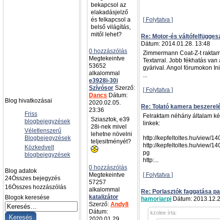
bekapcsol az
elakadásjelző
és felkapcsol a
[ Folytatva ]
belső világítás,
mitől lehet?
Re: Motor-és váltófelfügges
Dátum: 2014.01.28. 13:48
0 hozzászólás
Zimmermann Coat-Z-t raktam
Megtekeintve
Textarral. Jobb fékhatás van
53652
gyárival. Angol fórumokon Init
alkalommal
...
e3928i-30i
Szívósor
Szerző:
[ Folytatva ]
Dancs
Dátum:
Blog hivatkozásai
2020.02.05.
Re: Tolató kamera beszerel
23:36
Friss
Felraktam néhány általam kész
Sziasztok, e39
blogbejegyzések
linkek:
28i-nek mivel
Véletlenszerű
lehetne növelni
Blogbejegyzések
http://kepfeltoltes.hu/view/
teljesitményét?
http://kepfeltoltes.hu/view/
Közkedvelt
pg
blogbejegyzések
http:...
0 hozzászólás
Blog adatok
Megtekeintve
[ Folytatva ]
24
Összes bejegyzés
57257
16
Összes hozzászólás
alkalommal
Re: Porlasztók faggatása pa
katalizátor
Blogok keresése
hamoriarpi
Dátum: 2013.12.2
Szerző:
Andy8
Dátum:
kzolee írta:
2020.01.29.