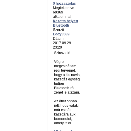
0 hozzászólás
Megtekeintve
69369
alkalommal
Kazetta helyett
Bluetooth
Szerző:
Eddy5589
Dátum:
2017.09.29.
23:20
Sziasztok!
Végre
megcsináltam
régi tervemet,
hogy a kis navis,
kazettás egység
tudjon
Bluetooth-ról
zenét lejátszani.
Az ötlet onnan
jött, hogy valaki
már csinált
kazettára aux
bemenetet,
amely itt ol...