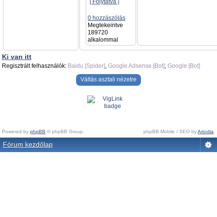
[ Folytatva ]
0 hozzászólás
Megtekeintve
189720
alkalommal
Ki van itt
Regisztrált felhasználók:
Baidu [Spider]
,
Google Adsense [Bot]
,
Google [Bot]
Váltás asztali nézetre
Powered by
phpBB
© phpBB Group.
phpBB Mobile / SEO by
Artodia
.
Fórum kezdőlap