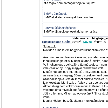
Itt a tagok bemutathatják saját autójukat.
BMW-s élmények
BMW által átélt élmények beszámolók
BMW felújítások építések
BMW felújítások építések dokumentálása
Véletlenszerű blogbejegy
Eddigi legjobb autóm!
Szerző:
Kovee
Dátum: 2013
Sziasztok,
Röviden elmesélem hogy is került hozzám eme c
Ausztriában már lassan 2 éve vagyok jelen mint
többi szükségletet is. Mint pl. állandó lakcím, adófi
Volt nekem egy opel calibra (természetesen nem
vele,csak annyi, hogy magyar rendszáma volt.
Miután kaptam egy információt, miszerint ha külf
az nem ússza meg egy 36euros csekkel(amit pers
azonnal kapja a kerékbilincset plusz a csekket!! 
Itt érkezett az isteni szikra! Adjuk el az opelt,és ve
Átmenetileg nem volt kocsim mivel 200ezer HUF-
volt probléma mivel állandóan nálam volt a céges
Jött a dilemma, Milyen autót vegyünk? Nincs rá 1
venni.
Munka közben beszélgettem a munkatársakkal, aki