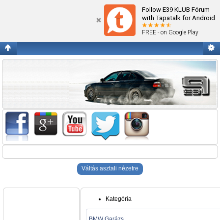
Blogok
Follow E39 KLUB Fórum
with Tapatalk for Android
FREE - on Google Play
Váltás asztali nézetre
Kategória
BMW Garázs