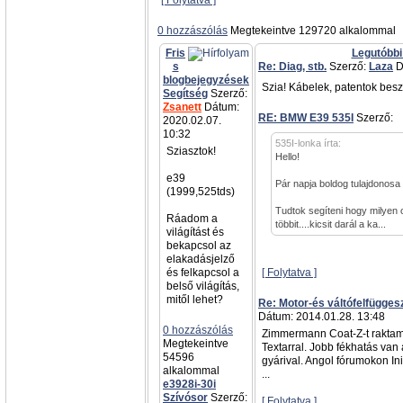
[ Folytatva ]
0 hozzászólás
Megtekeintve 129720 alkalommal
Fris
Legutóbbi
s
Re: Diag, stb.
Szerző:
Laza
D
blogbejegyzések
Szia! Kábelek, patentok besz
Segítség
Szerző:
Zsanett
Dátum:
RE: BMW E39 535I
Szerző:
a
2020.02.07.
10:32
535I-lonka írta:
Sziasztok!
Hello!
e39
Pár napja boldog tulajdonosa
(1999,525tds)
Tudtok segíteni hogy milyen 
Ráadom a
többit....kicsit darál a ka...
világítást és
bekapcsol az
elakadásjelző
és felkapcsol a
[ Folytatva ]
belső világítás,
mitől lehet?
Re: Motor-és váltófelfügges
Dátum: 2014.01.28. 13:48
0 hozzászólás
Zimmermann Coat-Z-t raktam
Megtekeintve
Textarral. Jobb fékhatás van
54596
gyárival. Angol fórumokon Init
alkalommal
...
e3928i-30i
Szívósor
Szerző:
[ Folytatva ]