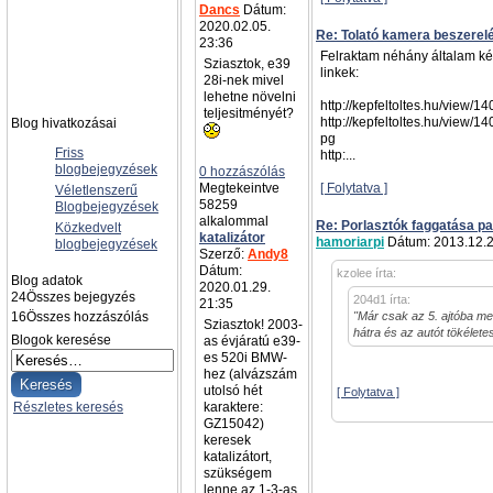
Dancs
Dátum:
2020.02.05.
Re: Tolató kamera beszerel
23:36
Felraktam néhány általam kész
Sziasztok, e39
linkek:
28i-nek mivel
lehetne növelni
http://kepfeltoltes.hu/view/
teljesitményét?
http://kepfeltoltes.hu/view/
Blog hivatkozásai
pg
Friss
http:...
blogbejegyzések
0 hozzászólás
Megtekeintve
[ Folytatva ]
Véletlenszerű
58259
Blogbejegyzések
alkalommal
Re: Porlasztók faggatása pa
Közkedvelt
katalizátor
hamoriarpi
Dátum: 2013.12.2
blogbejegyzések
Szerző:
Andy8
Dátum:
kzolee írta:
Blog adatok
2020.01.29.
24
Összes bejegyzés
204d1 írta:
21:35
16
Összes hozzászólás
"Már csak az 5. ajtóba men
Sziasztok! 2003-
hátra és az autót tökélet
Blogok keresése
as évjáratú e39-
es 520i BMW-
hez (alvázszám
utolsó hét
[ Folytatva ]
Részletes keresés
karaktere:
GZ15042)
keresek
katalizátort,
szükségem
lenne az 1-3-as