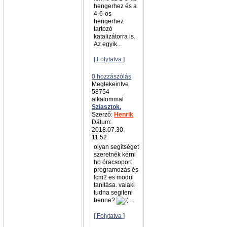
hengerhez és a
4-6-os
hengerhez
tartozó
katalizátorra is.
Az egyik...
[ Folytatva ]
0 hozzászólás
Megtekeintve
58754
alkalommal
Sziasztok.
Szerző:
Henrik
Dátum:
2018.07.30.
11:52
olyan segitséget
szeretnék kérni
ho óracsoport
programozás és
lcm2 es modul
tanitása. valaki
tudna segiteni
benne?
...
[ Folytatva ]