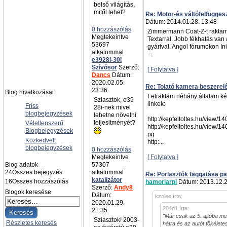
belső világítás,
mitől lehet?
Re: Motor-és váltófelfügges
Dátum: 2014.01.28. 13:48
0 hozzászólás
Zimmermann Coat-Z-t raktam
Megtekeintve
Textarral. Jobb fékhatás van
53697
gyárival. Angol fórumokon Init
alkalommal
...
e3928i-30i
Szívósor
Szerző:
[ Folytatva ]
Dancs
Dátum:
2020.02.05.
Re: Tolató kamera beszerel
23:36
Blog hivatkozásai
Felraktam néhány általam kész
Sziasztok, e39
linkek:
Friss
28i-nek mivel
blogbejegyzések
lehetne növelni
http://kepfeltoltes.hu/view/
teljesitményét?
Véletlenszerű
http://kepfeltoltes.hu/view/
Blogbejegyzések
pg
Közkedvelt
http:...
blogbejegyzések
0 hozzászólás
Megtekeintve
[ Folytatva ]
Blog adatok
57307
24
Összes bejegyzés
alkalommal
Re: Porlasztók faggatása pa
katalizátor
16
Összes hozzászólás
hamoriarpi
Dátum: 2013.12.2
Szerző:
Andy8
Blogok keresése
Dátum:
kzolee írta:
2020.01.29.
204d1 írta:
21:35
"Már csak az 5. ajtóba men
Sziasztok! 2003-
Részletes keresés
hátra és az autót tökélet