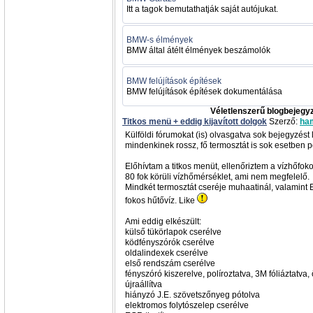
Itt a tagok bemutathatják saját autójukat.
BMW-s élmények
BMW által átélt élmények beszámolók
BMW felújítások építések
BMW felújítások építések dokumentálása
Véletlenszerű blogbejegy
Titkos menü + eddig kijavított dolgok
Szerző:
ham
Külföldi fórumokat (is) olvasgatva sok bejegyzést 
mindenkinek rossz, fő termosztát is sok esetben p
Előhívtam a titkos menüt, ellenőriztem a vízhőfo
80 fok körüli vízhőmérséklet, ami nem megfelelő.
Mindkét termosztát cseréje muhaatinál, valamint E
fokos hűtővíz. Like
Ami eddig elkészült:
külső tükörlapok cserélve
ködfényszórók cserélve
oldalindexek cserélve
első rendszám cserélve
fényszóró kiszerelve, políroztatva, 3M fóliáztatva
újraállítva
hiányzó J.E. szövetszőnyeg pótolva
elektromos folytószelep cserélve