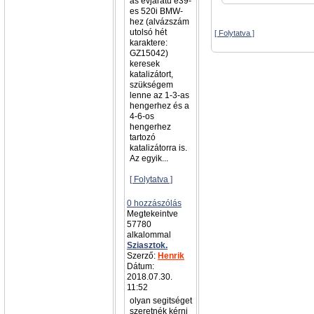
as évjáratú e39-
es 520i BMW-
hez (alvázszám
utolsó hét
[ Folytatva ]
karaktere:
GZ15042)
keresek
katalizátort,
szükségem
lenne az 1-3-as
hengerhez és a
4-6-os
hengerhez
tartozó
katalizátorra is.
Az egyik...
[ Folytatva ]
0 hozzászólás
Megtekeintve
57780
alkalommal
Sziasztok.
Szerző:
Henrik
Dátum:
2018.07.30.
11:52
olyan segitséget
szeretnék kérni