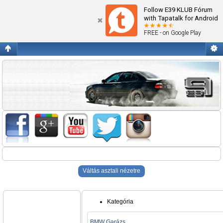
Blogok
Follow E39 KLUB Fórum
with Tapatalk for Android
FREE - on Google Play
Váltás asztali nézetre
Kategória
BMW Garázs