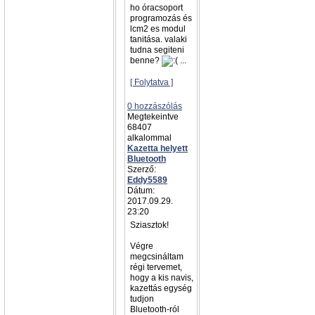
ho óracsoport
programozás és
lcm2 es modul
tanitása. valaki
tudna segiteni
benne?
...
[ Folytatva ]
0 hozzászólás
Megtekeintve
68407
alkalommal
Kazetta helyett
Bluetooth
Szerző:
Eddy5589
Dátum:
2017.09.29.
23:20
Sziasztok!
Végre
megcsináltam
régi tervemet,
hogy a kis navis,
kazettás egység
tudjon
Bluetooth-ról