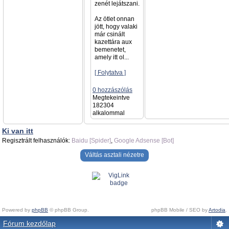
zenét lejátszani.
Az ötlet onnan
jött, hogy valaki
már csinált
kazettára aux
bemenetet,
amely itt ol...
[ Folytatva ]
0 hozzászólás
Megtekeintve
182304
alkalommal
Ki van itt
Regisztrált felhasználók:
Baidu [Spider]
,
Google Adsense [Bot]
Váltás asztali nézetre
Powered by
phpBB
© phpBB Group.
phpBB Mobile / SEO by
Artodia
.
Fórum kezdőlap