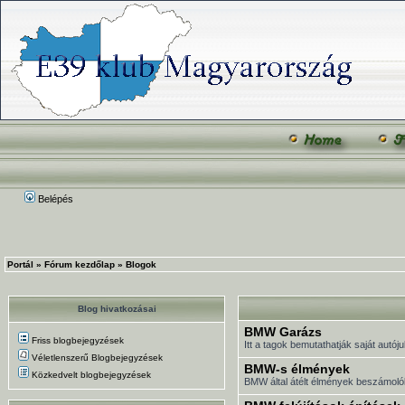
Belépés
Portál
»
Fórum kezdőlap
»
Blogok
Blog hivatkozásai
BMW Garázs
Friss blogbejegyzések
Itt a tagok bemutathatják saját autóju
Véletlenszerű Blogbejegyzések
BMW-s élmények
Közkedvelt blogbejegyzések
BMW által átélt élmények beszámoló