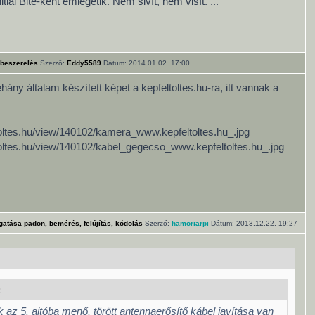
tial Bite-ként emlegetik. Nem sivít, nem visít. ...
 beszerelés
Szerző:
Eddy5589
Dátum: 2014.01.02. 17:00
ány általam készített képet a kepfeltoltes.hu-ra, itt vannak a
ltoltes.hu/view/140102/kamera_www.kepfeltoltes.hu_.jpg
ltoltes.hu/view/140102/kabel_gegecso_www.kepfeltoltes.hu_.jpg
gatása padon, bemérés, felújítás, kódolás
Szerző:
hamoriarpi
Dátum: 2013.12.22. 19:27
:
 az 5. ajtóba menő, törött antennaerősítő kábel javítása van