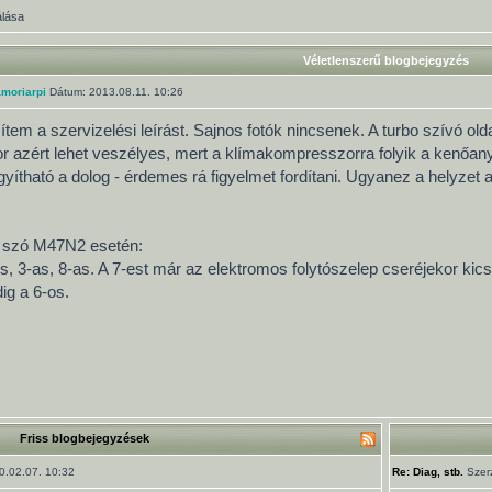
álása
Véletlenszerű blogbejegyzés
moriarpi
Dátum: 2013.08.11. 10:26
ítem a szervizelési leírást. Sajnos fotók nincsenek. A turbo szívó o
kor azért lehet veszélyes, mert a klímakompresszorra folyik a kenőan
ítható a dolog - érdemes rá figyelmet fordítani. Ugyanez a helyzet az
n szó M47N2 esetén:
s, 3-as, 8-as. A 7-est már az elektromos folytószelep cseréjekor kic
ig a 6-os.
Friss blogbejegyzések
.02.07. 10:32
Re: Diag, stb.
Szer