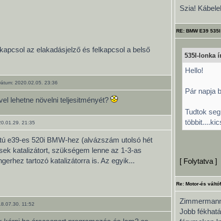
Szia! Kábele
RE: BMW E39 535I
kapcsol az elakadásjelző és felkapcsol a belső
535I-lonka ír
Hello!
átum: 2020.02.05. 23:36
Pár napja 
vel lehetne növelni teljesitményét?
Tudtok seg
többit....kic
0.01.29. 21:35
atú e39-es 520i BMW-hez (alvázszám utolsó hét
ek katalizátort, szükségem lenne az 1-3-as
erhez tartozó katalizátorra is. Az egyik...
[ Folytatva ]
Re: Motor-és váltó
Zimmermann 
8.07.30. 11:52
Jobb fékhatá