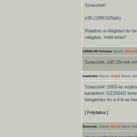
Sziasztok!
e39 (1999,525tds)
Ráadom a világítást és be
világítás, mitől lehet?
e3928i-30i Szívósor
Szerző:
Dancs
D
Sziasztok, e39 28i-nek mi
katalizátor
Szerző:
Andy8
Dátum: 202
Sziasztok! 2003-as évjár
karaktere: GZ15042) keres
hengerhez és a 4-6-os heng
[ Folytatva ]
Sziasztok.
Szerző:
Henrik
Dátum: 201