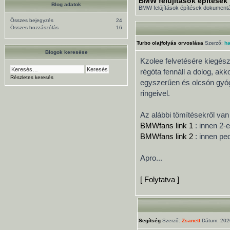
BMW felújítások építések
Blog adatok
BMW felújítások építések dokument
Összes bejegyzés
24
Összes hozzászólás
16
Turbo olajfolyás orvoslása
Szerző:
ha
Blogok keresése
Kzolee felvetésére kiegész
régóta fennáll a dolog, ak
Részletes keresés
egyszerűen és olcsón gyógy
ringeivel.
Az alábbi tömítésekről va
BMWfans link 1
: innen 2-e
BMWfans link 2
: innen ped
Apro...
[ Folytatva ]
Segítség
Szerző:
Zsanett
Dátum: 2020