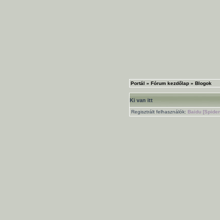
Portál
»
Fórum kezdőlap
»
Blogok
Ki van itt
Regisztrált felhasználók:
Baidu [Spider