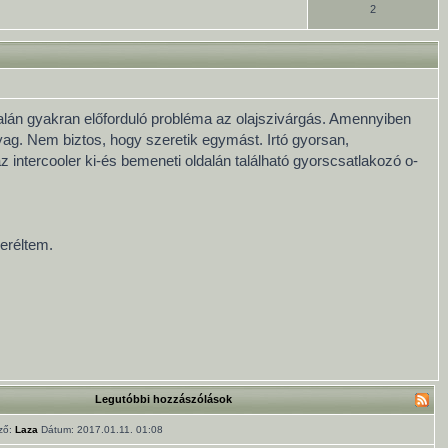
2
ldalán gyakran előforduló probléma az olajszivárgás. Amennyiben
yag. Nem biztos, hogy szeretik egymást. Irtó gyorsan,
 intercooler ki-és bemeneti oldalán található gyorscsatlakozó o-
seréltem.
Legutóbbi hozzászólások
ző:
Laza
Dátum: 2017.01.11. 01:08