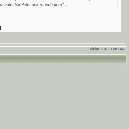
az autót tökéletesnek mondhatom"...
]
Időzóna: UTC + 1 óra [
nyi
]