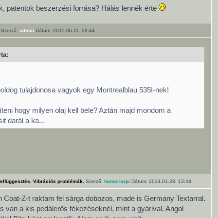
k, patentok beszerzési forrása? Hálás lennék érte
Szerző:
admin
Dátum: 2015.06.11. 09:44
ta:
boldog tulajdonosa vagyok egy Montrealblau 535I-nek!
íteni hogy milyen olaj kell bele? Aztán majd mondom a
sit darál a ka...
felfüggesztés. Vibrációs problémák.
Szerző:
hamoriarpi
Dátum: 2014.01.28. 13:48
Coat-Z-t raktam fel sárga dobozos, made is Germany Textarral.
s van a kis pedálerős fékezéseknél, mint a gyárival. Angol