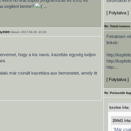
ék kérni ho óracsoport programozás és lcm2 es
fórumokon Ini
dna segiteni benne?
...
[ Folytatva ]
Re: Tolató kamera
dy5589
Dátum: 2017.09.29. 23:20
Felraktam néh
linkek:
ervemet, hogy a kis navis, kazettás egység tudjon
http://kepfe
ani.
http://kepfe
http:...
valaki már csinált kazettára aux bemenetet, amely itt
[ Folytatva ]
Re: Porlasztók fag
kzolee írta:
204d1 írta
"Már csak