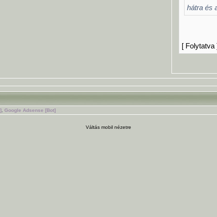
hátra és 
[ Folytatva 
]
,
Google Adsense [Bot]
Váltás mobil nézetre