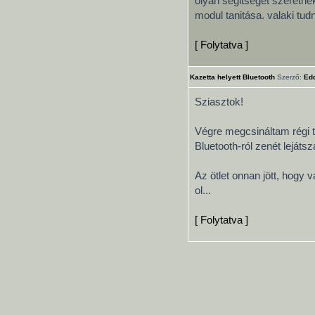
olyan segitséget szeretn
modul tanitása. valaki tu
[ Folytatva ]
Kazetta helyett Bluetooth
Szerző:
Ed
Sziasztok!
Végre megcsináltam régi t
Bluetooth-ról zenét lejátsz
Az ötlet onnan jött, hogy 
ol...
[ Folytatva ]