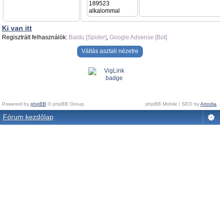
189523
alkalommal
Ki van itt
Regisztrált felhasználók:
Baidu [Spider]
,
Google Adsense [Bot]
Váltás asztali nézetre
Powered by
phpBB
© phpBB Group.
phpBB Mobile / SEO by
Artodia
.
Fórum kezdőlap