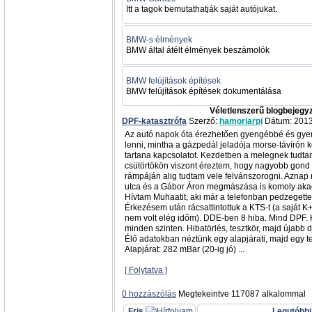
Itt a tagok bemutathatják saját autójukat.
BMW-s élmények
BMW által átélt élmények beszámolók
BMW felújítások építések
BMW felújítások építések dokumentálása
Véletlenszerű blogbejegy
DPF-katasztrófa
Szerző:
hamoriarpi
Dátum: 2013
Az autó napok óta érezhetően gyengébbé és gyen
lenni, mintha a gázpedál jeladója morse-távírón
tartana kapcsolatot. Kezdetben a melegnek tudtam
csütörtökön viszont éreztem, hogy nagyobb gond 
rámpáján alig tudtam vele felvánszorogni. Aznap 
utca és a Gábor Áron megmászása is komoly akadá
Hívtam Muhaatit, aki már a telefonban pedzegette
Érkezésem után rácsattintottuk a KTS-t (a saját
nem volt elég időm). DDE-ben 8 hiba. Mind DPF
minden szinten. Hibatörlés, tesztkör, majd újabb 
Élő adatokban néztünk egy alapjárati, majd egy t
Alapjárat: 282 mBar (20-ig jó)
...
[ Folytatva ]
0 hozzászólás
Megtekeintve 117087 alkalommal
Fris
Legutóbbi