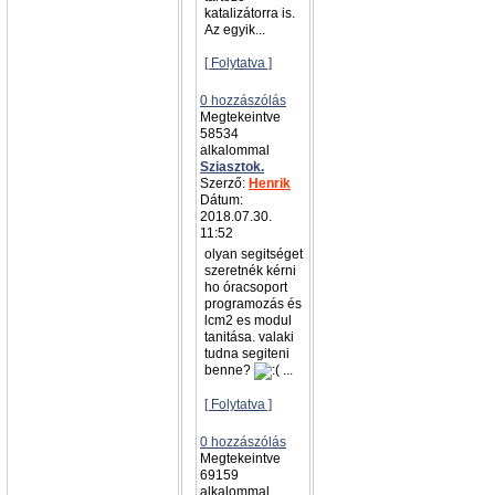
katalizátorra is.
Az egyik...
[ Folytatva ]
0 hozzászólás
Megtekeintve
58534
alkalommal
Sziasztok.
Szerző:
Henrik
Dátum:
2018.07.30.
11:52
olyan segitséget
szeretnék kérni
ho óracsoport
programozás és
lcm2 es modul
tanitása. valaki
tudna segiteni
benne?
...
[ Folytatva ]
0 hozzászólás
Megtekeintve
69159
alkalommal