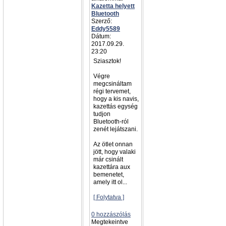
Kazetta helyett
Bluetooth
Szerző:
Eddy5589
Dátum:
2017.09.29.
23:20
Sziasztok!
Végre
megcsináltam
régi tervemet,
hogy a kis navis,
kazettás egység
tudjon
Bluetooth-ról
zenét lejátszani.
Az ötlet onnan
jött, hogy valaki
már csinált
kazettára aux
bemenetet,
amely itt ol...
[ Folytatva ]
0 hozzászólás
Megtekeintve