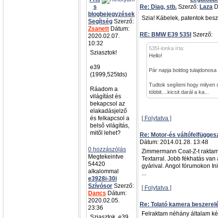
s
Re: Diag, stb.
Szerző:
Laza
D
blogbejegyzések
Szia! Kábelek, patentok besz
Segítség
Szerző:
Zsanett
Dátum:
RE: BMW E39 535I
Szerző:
a
2020.02.07.
10:32
535I-lonka írta:
Sziasztok!
Hello!
e39
Pár napja boldog tulajdonosa
(1999,525tds)
Tudtok segíteni hogy milyen 
Ráadom a
többit....kicsit darál a ka...
világítást és
bekapcsol az
elakadásjelző
és felkapcsol a
[ Folytatva ]
belső világítás,
mitől lehet?
Re: Motor-és váltófelfügges
Dátum: 2014.01.28. 13:48
0 hozzászólás
Zimmermann Coat-Z-t raktam
Megtekeintve
Textarral. Jobb fékhatás van
54420
gyárival. Angol fórumokon Init
alkalommal
...
e3928i-30i
Szívósor
Szerző:
[ Folytatva ]
Dancs
Dátum:
2020.02.05.
Re: Tolató kamera beszerel
23:36
Felraktam néhány általam kész
Sziasztok, e39