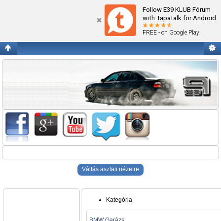
Blogok
Follow E39 KLUB Fórum
with Tapatalk for Android
FREE - on Google Play
Váltás asztali nézetre
Kategória
BMW Garázs