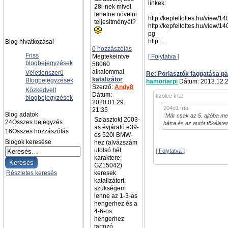
linkek:
28i-nek mivel
lehetne növelni
http://kepfeltoltes.hu/view/
teljesitményét?
http://kepfeltoltes.hu/view/
pg
http:...
Blog hivatkozásai
0 hozzászólás
Friss
Megtekeintve
[ Folytatva ]
blogbejegyzések
58060
alkalommal
Véletlenszerű
Re: Porlasztók faggatása pa
katalizátor
Blogbejegyzések
hamoriarpi
Dátum: 2013.12.2
Szerző:
Andy8
Közkedvelt
Dátum:
kzolee írta:
blogbejegyzések
2020.01.29.
204d1 írta:
21:35
Blog adatok
"Már csak az 5. ajtóba men
Sziasztok! 2003-
24
Összes bejegyzés
hátra és az autót tökélet
as évjáratú e39-
16
Összes hozzászólás
es 520i BMW-
Blogok keresése
hez (alvázszám
utolsó hét
[ Folytatva ]
karaktere:
GZ15042)
Részletes keresés
keresek
katalizátort,
szükségem
lenne az 1-3-as
hengerhez és a
4-6-os
hengerhez
tartozó