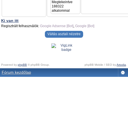
Megtekeintve
188322
alkalommal
Ki van itt
Regisztrált felhasználók:
Google Adsense [Bot]
,
Google [Bot]
Váltás asztali nézetre
Powered by
phpBB
© phpBB Group.
phpBB Mobile / SEO by
Artodia
.
Fórum kezdőlap