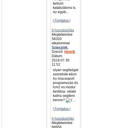
tartozó
katalizátorra is.
Az egyik...
[ Folytatva ]
0 hozzászólás
Megtekeintve
58320
alkalommal
Sziasztok.
Szerző:
Henrik
Dátum:
2018.07.30.
11:52
olyan segitséget
szeretnék kérni
ho óracsoport
programozás és
lcm2 es modul
tanitása. valaki
tudna segiteni
benne?
...
[ Folytatva ]
0 hozzászólás
Megtekeintve
68956