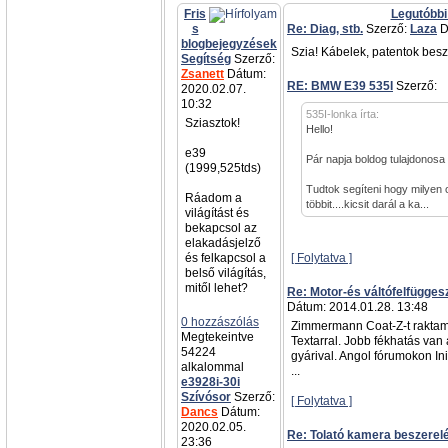
Fris
Legutóbbi
s
Re: Diag, stb.
Szerző:
Laza
D
blogbejegyzések
Szia! Kábelek, patentok besz
Segítség
Szerző:
Zsanett
Dátum:
RE: BMW E39 535I
Szerző:
a
2020.02.07.
10:32
535I-lonka írta:
Sziasztok!
Hello!
e39
Pár napja boldog tulajdonosa
(1999,525tds)
Tudtok segíteni hogy milyen 
Ráadom a
többit....kicsit darál a ka...
világítást és
bekapcsol az
elakadásjelző
és felkapcsol a
[ Folytatva ]
belső világítás,
mitől lehet?
Re: Motor-és váltófelfügges
Dátum: 2014.01.28. 13:48
0 hozzászólás
Zimmermann Coat-Z-t raktam
Megtekeintve
Textarral. Jobb fékhatás van
54224
gyárival. Angol fórumokon Init
alkalommal
...
e3928i-30i
Szívósor
Szerző:
[ Folytatva ]
Dancs
Dátum:
2020.02.05.
Re: Tolató kamera beszerel
23:36