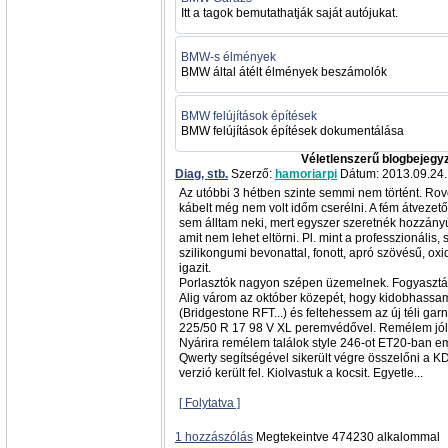
Itt a tagok bemutathatják saját autójukat.
BMW-s élmények
BMW által átélt élmények beszámolók
BMW felújítások építések
BMW felújítások építések dokumentálása
Véletlenszerű blogbejegy
Diag, stb.
Szerző:
hamoriarpi
Dátum: 2013.09.24.
Az utóbbi 3 hétben szinte semmi nem történt. Rovo
kábelt még nem volt időm cserélni. A fém átvezet
sem álltam neki, mert egyszer szeretnék hozzányú
amit nem lehet eltörni. Pl. mint a professzionális
szilikongumi bevonattal, fonott, apró szövésű, o
igazit.
Porlasztók nagyon szépen üzemelnek. Fogyasztás
Alig várom az október közepét, hogy kidobhassa
(Bridgestone RFT...) és feltehessem az új téli gar
225/50 R 17 98 V XL peremvédővel. Remélem jól fo
Nyárira remélem találok style 246-ot ET20-ban e
Qwerty segítségével sikerült végre összelőni a K
verzió került fel. Kiolvastuk a kocsit. Egyetle...
[ Folytatva ]
1 hozzászólás
Megtekeintve 474230 alkalommal