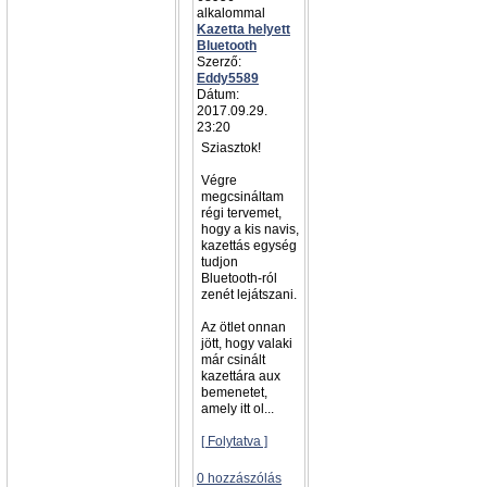
alkalommal
Kazetta helyett
Bluetooth
Szerző:
Eddy5589
Dátum:
2017.09.29.
23:20
Sziasztok!
Végre
megcsináltam
régi tervemet,
hogy a kis navis,
kazettás egység
tudjon
Bluetooth-ról
zenét lejátszani.
Az ötlet onnan
jött, hogy valaki
már csinált
kazettára aux
bemenetet,
amely itt ol...
[ Folytatva ]
0 hozzászólás