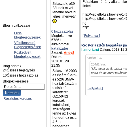
Felraktam néhány általam kész
Sziasztok, e39
linkek:
28i-nek mivel
lehetne növelni
http://kepfeltoltes.hu/view/
teljesitményét?
http://kepfeltoltes.hu/view/
pg
Blog hivatkozásai
http:...
0 hozzászólás
Friss
Megtekeintve
[ Folytatva ]
blogbejegyzések
57861
Véletlenszerű
alkalommal
Re: Porlasztók faggatása pa
Blogbejegyzések
katalizátor
hamoriarpi
Dátum: 2013.12.2
Közkedvelt
Szerző:
Andy8
blogbejegyzések
Dátum:
kzolee írta:
2020.01.29.
204d1 írta:
21:35
Blog adatok
"Már csak az 5. ajtóba men
24
Összes bejegyzés
Sziasztok! 2003-
hátra és az autót tökélet
as évjáratú e39-
16
Összes hozzászólás
es 520i BMW-
Blogok keresése
hez (alvázszám
utolsó hét
[ Folytatva ]
karaktere:
GZ15042)
Részletes keresés
keresek
katalizátort,
szükségem
lenne az 1-3-as
hengerhez és a
4-6-os
hengerhez