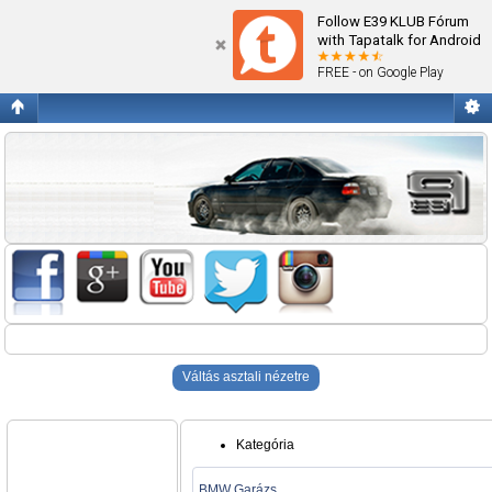
Blogok
Follow E39 KLUB Fórum
with Tapatalk for Android
FREE - on Google Play
Váltás asztali nézetre
Kategória
BMW Garázs