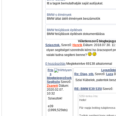
Itt a tagok bemutathatják saját autójukat.
BMW-s élmények
BMW által átélt élmények beszámolók
BMW felújítások építések
BMW felújítások építések dokumentálása
Véletlenszerű blogbejegy
Sziasztok.
Szerző:
Henrik
Dátum: 2018.07.30. 11
olyan segitséget szeretnék kérni ho óracsoport p
valaki tudna segiteni benne?
0 hozzászólás
Megtekeintve 69138 alkalommal
Fris
Legutóbbi
s
Re: Diag, stb.
Szerző:
Laza
D
blogbejegyzések
Szia! Kábelek, patentok besz
Segítség
Szerző:
Zsanett
Dátum:
RE: BMW E39 535I
Szerző:
a
2020.02.07.
10:32
535I-lonka írta:
Sziasztok!
Hello!
e39
Pár napja boldog tulajdonosa
(1999,525tds)
Tudtok segíteni hogy milyen 