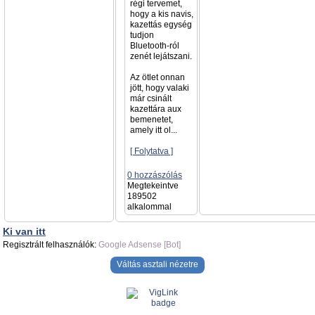
régi tervemet,
hogy a kis navis,
kazettás egység
tudjon
Bluetooth-ról
zenét lejátszani.
Az ötlet onnan
jött, hogy valaki
már csinált
kazettára aux
bemenetet,
amely itt ol...
[ Folytatva ]
0 hozzászólás
Megtekeintve
189502
alkalommal
Ki van itt
Regisztrált felhasználók:
Google Adsense [Bot]
Váltás asztali nézetre