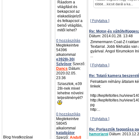
Ráadom a
többit....kicsit darál a ka...
világítást és
bekapcsol az
elakadásjelző
és felkapcsol a
[ Folytatva ]
belső világítás,
mitől lehet?
Re: Motor-és váltófelfügges
Dátum: 2014.01.28. 13:48
0 hozzászólás
Zimmermann Coat-Z-t raktam
Megtekeintve
Textarral. Jobb fékhatás van
54396
gyárival. Angol fórumokon Init
alkalommal
...
e3928i-30i
Szívósor
Szerző:
[ Folytatva ]
Dancs
Dátum:
2020.02.05.
Re: Tolató kamera beszerel
23:36
Felraktam néhány általam kész
Sziasztok, e39
linkek:
28i-nek mivel
lehetne növelni
http://kepfeltoltes.hu/view/
teljesitményét?
http://kepfeltoltes.hu/view/
pg
http:...
0 hozzászólás
Megtekeintve
[ Folytatva ]
58045
alkalommal
Re: Porlasztók faggatása pa
katalizátor
hamoriarpi
Dátum: 2013.12.2
Blog hivatkozásai
Szerző:
Andy8