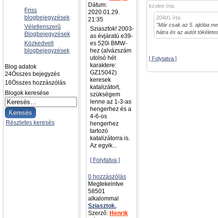
Dátum:
kzolee írta:
Friss
2020.01.29.
blogbejegyzések
204d1 írta:
21:35
"Már csak az 5. ajtóba men
Véletlenszerű
Sziasztok! 2003-
hátra és az autót tökélet
Blogbejegyzések
as évjáratú e39-
Közkedvelt
es 520i BMW-
blogbejegyzések
hez (alvázszám
utolsó hét
[ Folytatva ]
karaktere:
Blog adatok
GZ15042)
24
Összes bejegyzés
keresek
16
Összes hozzászólás
katalizátort,
Blogok keresése
szükségem
lenne az 1-3-as
hengerhez és a
4-6-os
Részletes keresés
hengerhez
tartozó
katalizátorra is.
Az egyik...
[ Folytatva ]
0 hozzászólás
Megtekeintve
58501
alkalommal
Sziasztok.
Szerző:
Henrik