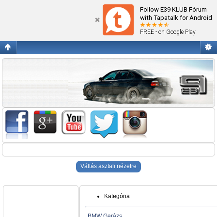
Blogok
Follow E39 KLUB Fórum
with Tapatalk for Android
FREE - on Google Play
Váltás asztali nézetre
Kategória
BMW Garázs