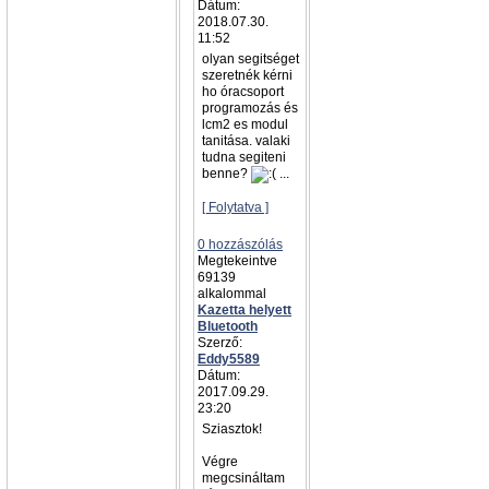
Dátum:
2018.07.30.
11:52
olyan segitséget
szeretnék kérni
ho óracsoport
programozás és
lcm2 es modul
tanitása. valaki
tudna segiteni
benne?
...
[ Folytatva ]
0 hozzászólás
Megtekeintve
69139
alkalommal
Kazetta helyett
Bluetooth
Szerző:
Eddy5589
Dátum:
2017.09.29.
23:20
Sziasztok!
Végre
megcsináltam