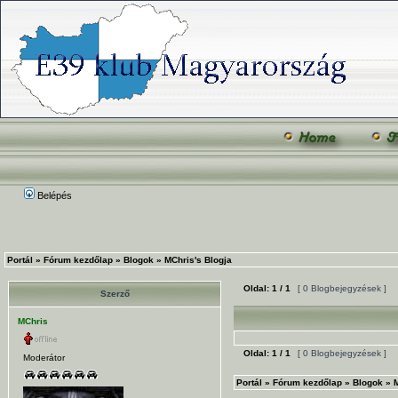
Belépés
Portál
»
Fórum kezdőlap
»
Blogok
»
MChris's Blogja
Oldal:
1
/
1
[ 0 Blogbejegyzések ]
Szerző
MChris
Oldal:
1
/
1
[ 0 Blogbejegyzések ]
Moderátor
Portál
»
Fórum kezdőlap
»
Blogok
»