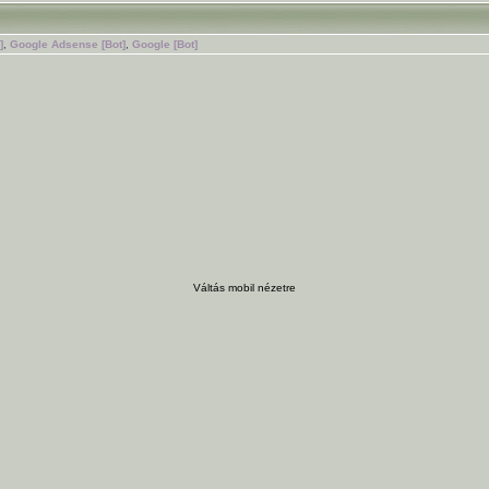
]
,
Google Adsense [Bot]
,
Google [Bot]
Váltás mobil nézetre