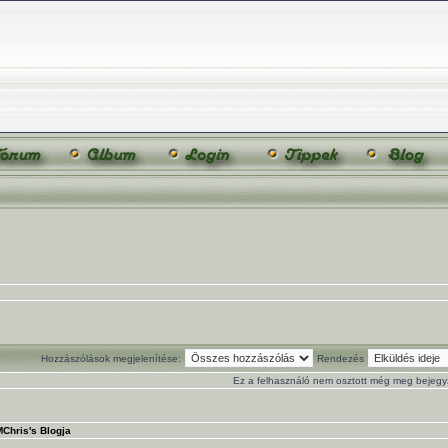
Hozzászólások megjelenítése:
Rendezés
Ez a felhasználó nem osztott még meg bejegy
MChris's Blogja