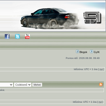
Blogok
GyIK
Pontos idő: 2026.08.08. 09:49
Időzóna: UTC + 1 óra [
nyi
]
zést.
Időzóna: UTC + 1 óra [
nyi
]