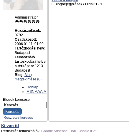
0 Blogbejegyzések • Oldal:
1
/
1
admin
Adminisztrátor
Hozzászólások:
9792
Csatlakozott:
2006.01.11. 01:00
Tartózkodási hely:
Budapest
Felhasználó
tartózkodási helye
a térképen:
1213
Budapest
Blog:
Blog
megtekintése (0)
Honlap
MSNM/WLM
Blogok keresése
Részletes keresés
Ki van itt
Regisztrált felhasználók:
Google Adsense [Bot]
,
Google [Bot]