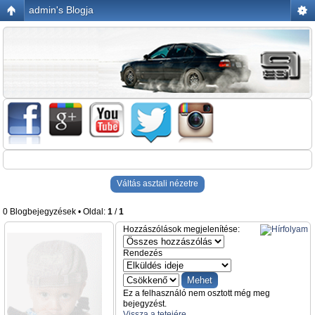
admin's Blogja
Váltás asztali nézetre
0 Blogbejegyzések • Oldal:
1
/
1
Hozzászólások megjelenítése:
Rendezés
Ez a felhasználó nem osztott még meg
bejegyzést.
Vissza a tetejére