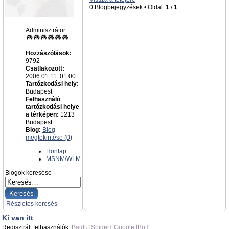
0 Blogbejegyzések • Oldal:
1
/
1
admin
Adminisztrátor
Hozzászólások:
9792
Csatlakozott:
2006.01.11. 01:00
Tartózkodási hely:
Budapest
Felhasználó
tartózkodási helye
a térképen:
1213
Budapest
Blog:
Blog
megtekintése (0)
Honlap
MSNM/WLM
Blogok keresése
Részletes keresés
Ki van itt
Regisztrált felhasználók:
Baidu [Spider]
,
Google [Bot]