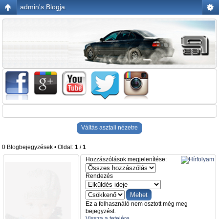
admin's Blogja
Váltás asztali nézetre
0 Blogbejegyzések • Oldal:
1
/
1
Hozzászólások megjelenítése:
Rendezés
Ez a felhasználó nem osztott még meg
bejegyzést.
Vissza a tetejére