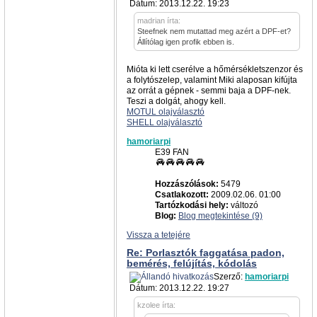
Dátum: 2013.12.22. 19:23
madrian írta:
Steefnek nem mutattad meg azért a DPF-et?
Állítólag igen profik ebben is.
Mióta ki lett cserélve a hőmérsékletszenzor és
a folytószelep, valamint Miki alaposan kifújta
az orrát a gépnek - semmi baja a DPF-nek.
Teszi a dolgát, ahogy kell.
MOTUL olajválasztó
SHELL olajválasztó
hamoriarpi
E39 FAN
Hozzászólások:
5479
Csatlakozott:
2009.02.06. 01:00
Tartózkodási hely:
változó
Blog:
Blog megtekintése (9)
Vissza a tetejére
Re: Porlasztók faggatása padon,
bemérés, felújítás, kódolás
Szerző:
hamoriarpi
Dátum: 2013.12.22. 19:27
kzolee írta: