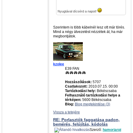
Nyugtával dícsérd a napot!
Szerintem is több kábelnél lesz ott már törés.
Mind a négy átvezetést nézzétek át, ha már
megbontjátok.
kzolee
E39 FAN
Hozzászólások:
5707
Csatlakozott:
2010.07.15. 00:00
Tartózkodási hely:
Békéscsaba
Felhasználó tartózkodási helye a
térképen:
5600 Békéscsaba
Blog:
Blog megtekintése (3)
Vissza a tetejére
RE: Porlasztók faggatása padon,
bemérés, felújítás, kódolás
Szerző:
hamoriarpi