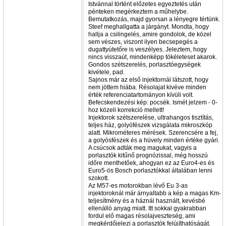
Istvánnal történt előzetes egyeztetés után
pénteken megérkeztem a műhelybe.
Bemutatkozás, majd gyorsan a lényegre tértünk.
Steef meghallgatta a járgányt. Mondta, hogy
hallja a csilingelés, amire gondolok, de közel
sem vészes, viszont ilyen becsepegés a
dugattyútetőre is veszélyes. Jeleztem, hogy
nincs visszaút, mindenképp tökéleteset akarok.
Gondos szétszerelés, porlasztóegységek
kivétele, pad.
Sajnos már az első injektornál látszott, hogy
nem jöttem hiába. Résolajat kivéve minden
érték referenciatartományon kívüli volt.
Befecskendezési kép: pocsék. Ismét jelzem - 0-
hoz közeli korrekció mellett!
Injektorok szétszerelése, ultrahangos tisztítás,
teljes ház, golyófészek vizsgálata mikroszkóp
alatt. Mikrométeres mérések. Szerencsére a fej,
a golyósfészek és a hüvely minden értéke gyári.
A csúcsok adták meg magukat, vagyis a
porlasztók kitűnő prognózissal, még hosszú
időre menthetőek, ahogyan ez az Euro4-es és
Euro5-ös Bosch porlasztókkal általában lenni
szokott.
Az M57-es motorokban lévő Eu 3-as
injektoroknál már árnyaltabb a kép a magas Km-
teljesítmény és a háznál használt, kevésbé
ellenálló anyag miatt. Itt sokkal gyakrabban
fordul elő magas résolajveszteség, ami
megkérdőjelezi a porlasztók felújíthatóságát.