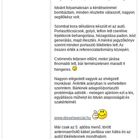
Istvánt folyamatosan a kérdéseimmel
bombáztam, minden részletre válaszolt, nagyon
segítőkész volt.
Szombat kora délutánra készült el az autó.
Porlasztócsúcsok, golyó, teflon lett cserélve.
Injektorok behangolása, hézagolása padon, kód
generálás, majd illesztés. A mérési jegyzőkönyv
szerint minden porlasztó tökéletes lett. Az
összes érték a referenciatartomány közepén.
Csörrenés teljesen eltűnt, motor járása
finomabb lett, bár természetesen maradt 4
hengeres.
Nagyon elégedett vagyok az elvégzett
munkával. Ár/érték arányban is verhetetlen
szerintem. Bárkinek adagoló/porlasztó
problémája adódik - melegen ajánlom ezt a kis,
egyállásos műhelyt és István alaposságát és
szakértelmét.
www.dieselspecial.hu
Már csak az 5. ajtóba menő, törött
antennaerősítő kábel javítása van hátra és az
autót tökéletesnek mondhatom.