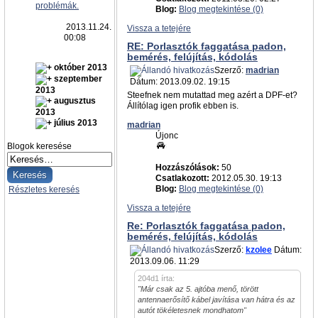
problémák.
Blog:
Blog megtekintése (0)
2013.11.24.
Vissza a tetejére
00:08
RE: Porlasztók faggatása padon,
bemérés, felújítás, kódolás
október 2013
Szerző:
madrian
szeptember
Dátum: 2013.09.02. 19:15
2013
Steefnek nem mutattad meg azért a DPF-et?
augusztus
Állítólag igen profik ebben is.
2013
július 2013
madrian
Újonc
Blogok keresése
Hozzászólások:
50
Csatlakozott:
2012.05.30. 19:13
Blog:
Blog megtekintése (0)
Részletes keresés
Vissza a tetejére
Re: Porlasztók faggatása padon,
bemérés, felújítás, kódolás
Szerző:
kzolee
Dátum:
2013.09.06. 11:29
204d1 írta:
"Már csak az 5. ajtóba menő, törött
antennaerősítő kábel javítása van hátra és az
autót tökéletesnek mondhatom"