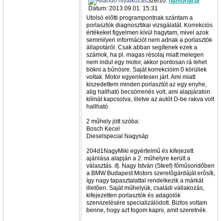
Szerző:
hamoriarpi
Dátum: 2013.09.01. 15:31
Utolsó előtti programpontnak szántam a
porlasztók diagnosztikai vizsgálatát. Korrekciós
értékeket figyelmen kívül hagytam, mivel azok
semmilyen információt nem adnak a porlasztók
állapotáról. Csak abban segítenek ezek a
számok, ha pl. magas résolaj miatt melegen
nem indul egy motor, akkor pontosan rá lehet
bökni a bűnösre. Saját korrekcióim 0 körüliek
voltak. Motor egyenletesen járt. Ami miatt
kiszedettem minden porlasztót az egy enyhe,
alig hallható becsörrenés volt, ami alapjáraton
klímát kapcsolva, illetve az autót D-be rakva volt
hallható.
2 műhely jött szóba:
Bosch Kecel
Dieselspecial Nagysáp
204d1NagyMiki egyértelmű és kifejezett
ajánlása alapján a 2. műhelyre került a
választás. ifj. Nagy István (Steef) főműsoridőben
a BMW Budapest Motors szerelőgárdáját erősíti,
így nagy tapasztalattal rendelkezik a márkát
illetően. Saját műhelyük, családi vállakozás,
kifejezetten porlasztók és adagolók
szervizelésére specializálódott. Biztos voltam
benne, hogy azt fogom kapni, amit szeretnék.