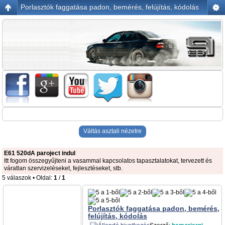
Porlasztók faggatása padon, bemérés, felújítás, kódolás
Váltás asztali nézetre
E61 520dA paroject indul
Itt fogom összegyűjteni a vasammal kapcsolatos tapasztalatokat, tervezett és
váratlan szervizeléseket, fejlesztéseket, stb.
5 válaszok • Oldal:
1
/
1
Porlasztók faggatása padon, bemérés,
felújítás, kódolás