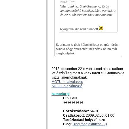
204d1 írta:
"Már csak az 5. ajtóba menő, törött
antennaerősítő kábel javítása van hátra
és az autót tökéletesnek mondhatom"
Nyugtával dícsérd a napot!
Szerintem is több kábelnél lesz ott már törés.
Mind a négy átvezetést nézzétek át, ha már
megbontjátok.
2013. december 22-e van. Ismét nincs rádióm.
Valószínűleg most a koax törött el. Gratulálok a
tisztelt mérnökuraknak.
MOTUL olajválasztó
SHELL olajválasztó
hamoriarpi
E39 FAN
Hozzászólások:
5479
Csatlakozott:
2009.02.06. 01:00
Tartózkodási hely:
változó
Blog:
Blog megtekintése (9)