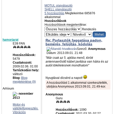
MOTUL olajválasztó
SHELL olajválasztó
5 hozzászólás
Megtekeintve 685876
alkalommal
Hozzászólások
Hozzászólások megjelenítése:
Rendezés
hamoriarpi
Re: Porlasztók faggatása padon,
E39 FAN
bemérés, felújítás, kódolás
Szerző:
Anonymous
Dátum: 2013.09.01. 21:48
Hozzászólások:
"Már csak az 5. ajtóba menő, törött
5479
antennaerősítő kábel javítása van hátra és az
Csatlakozott:
autót tökéletesnek mondhatom"
2009.02.06. 01:00
Tartózkodási hely:
változó
Blog:
Blog
Nyugtával dícsérd a napot!
megtekintése (9)
A hozzászólást 1 alkalommal szerkesztették,
utoljára Anonymous 2013.09.01. 21:49-kor.
Arhívum
november
Anonymous
2013
Guru
Motor-és
váltófelfüggesztés.
Hozzászólások:
1090
Vibrációs
Csatlakozott:
2011.03.20. 02:27