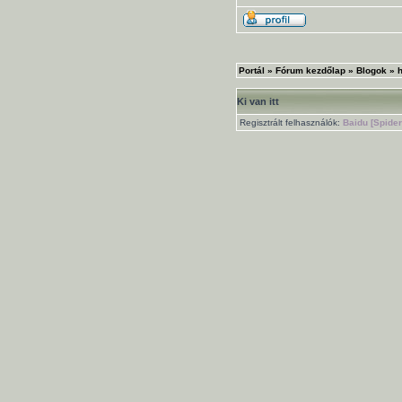
Portál
»
Fórum kezdőlap
»
Blogok
»
h
Ki van itt
Regisztrált felhasználók:
Baidu [Spider