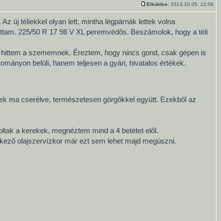
Elküldve:
2013.10.05. 12:58
z új téliekkel olyan lett, mintha légpárnák lettek volna
tottam. 225/50 R 17 98 V XL peremvédős. Beszámolok, hogy a téli
em hittem a szememnek. Éreztem, hogy nincs gond, csak gépen is
tományon belüli, hanem teljesen a gyári, hivatalos értékek.
ttek ma cserélve, természetesen görgőkkel együtt. Ezekből az
oltak a kerekek, megnéztem mind a 4 betétet elől.
kező olajszervízkor már ezt sem lehet majd megúszni.