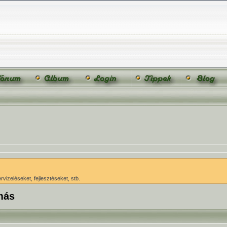
vizeléseket, fejlesztéseket, stb.
más