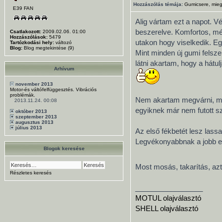
Hozzászólás témája:
Gumicsere, mie
E39 FAN
Alig vártam ezt a napot. Vé
beszerelve. Komfortos, mé
Csatlakozott:
2009.02.06. 01:00
Hozzászólások:
5479
utakon hogy viselkedik. E
Tartózkodási hely:
változó
Blog:
Blog megtekintése (9)
Mint minden új gumi felsz
látni akartam, hogy a hátul
Arhívum
november 2013
Motor-és váltófelfüggesztés. Vibrációs
problémák.
Nem akartam megvárni, míg 
2013.11.24. 00:08
egyiknek már nem futott s
október 2013
szeptember 2013
augusztus 2013
július 2013
Az első fékbetét lesz lass
Legvékonyabbnak a jobb el
Blogok keresése
Most mosás, takarítás, az
Részletes keresés
_________________
MOTUL olajválasztó
SHELL olajválasztó