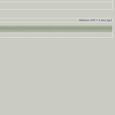
Időzóna: UTC + 1 óra [
nyi
]