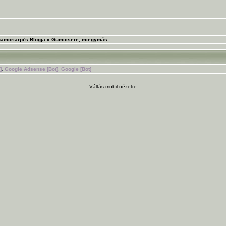
amoriarpi's Blogja
»
Gumicsere, miegymás
]
,
Google Adsense [Bot]
,
Google [Bot]
Váltás mobil nézetre