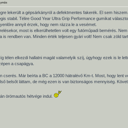
gymás
gre lekerült a gépsárkányról a defektmentes fakerék. El sem hiszem. A
gis stabil. Télire Good Year Ultra Grip Performance gumikat válasz
gyenlőre annyit érzek, hogy nem rázza le a vesémet.
erelésekor, most is elkerülhetetlen volt egy futóműpadi bemérés. N
ja is rendben van. Minden érték teljesen gyári volt! Nem csak zöld tar
télen elkezdi hallatni magát valamelyik szíj, úgyhogy ezek is le le
zépen a csapágya.
an cserés. Már beírta a BC a 12000 hátralévő Km-t. Most, hogy lent v
ső belsőt láttam, de még ezen is van biztonságos mennyiség. Követ
tán örömautós hétvége indul.