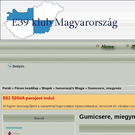
Belépés
Portál
»
Fórum kezdőlap
»
Blogok
»
hamoriarpi's Blogja
»
Gumicsere, miegymás
E61 520dA paroject indul
Itt fogom összegyűjteni a vasammal kapcsolatos tapasztalatokat, tervezett és váratlan szer
Gumicsere, miegy
Szerző
hamoriarpi