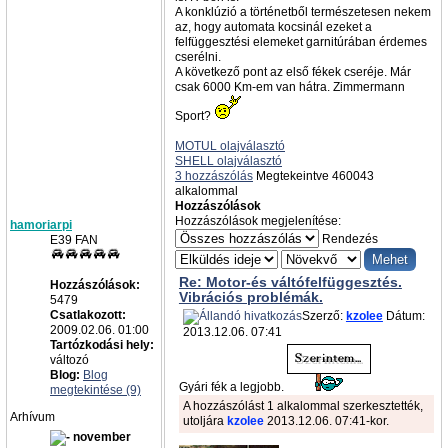
A konklúzió a történetből természetesen nekem
az, hogy automata kocsinál ezeket a
felfüggesztési elemeket garnitúrában érdemes
cserélni.
A következő pont az első fékek cseréje. Már
csak 6000 Km-em van hátra. Zimmermann
Sport?
MOTUL olajválasztó
SHELL olajválasztó
3 hozzászólás
Megtekeintve 460043
alkalommal
Hozzászólások
Hozzászólások megjelenítése:
hamoriarpi
Rendezés
E39 FAN
Re: Motor-és váltófelfüggesztés.
Hozzászólások:
Vibrációs problémák.
5479
Csatlakozott:
Szerző:
kzolee
Dátum:
2009.02.06. 01:00
2013.12.06. 07:41
Tartózkodási hely:
változó
Blog:
Blog
Gyári fék a legjobb.
megtekintése (9)
A hozzászólást 1 alkalommal szerkesztették,
Arhívum
utoljára
kzolee
2013.12.06. 07:41-kor.
november