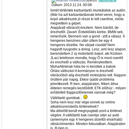
Szerző:
hamoriarpi
Dátum: 2013.11.24. 00:08
Ismét történtek karbantartó munkálatok az autón.
(Már ha azt karbantartásnak lehet venni, hogy a
kopó alkatrészek jó része ki lett cserélve, mióta
megvettem a gépet.
Alapjárati vibrációt éreztem. Nem bántót, de
érezhetőt. Zavart. Érdeklődés körbe, BMW-sek,
ismerősök. Bennem van a gond - jött a válasz. 6
hengeres benzines után ültem be egy 4
hengeres dízelbe. Ne várjak csodát! Nem
hagyott nyugodni a dolog. Lesz, ami lesz alapon
berendeltem 2 új motortartó bakot. aki Közben
JLaci telefonon mondta, hogy Ő is most cserélt
és erezhető a változás. Reménykedtem.
MuhaAtinknak hála be is kerültek a bakok.
Óriási változás! A kormányon is érezhető
vibrációból alig érezhető motorjárás lett. Nagyon
örültem pár napig. Ekkor újabb probléma
jelentkezett. R-ben, alapjáraton, féken állva
éktelen remegés kezdődött. ETK előhúz - milyen
erőátviteli függesztőelemek vannak még?
Váltótartó gumibak...
Soha nem lesz már vége ennek az online
alkatrészrendelős történetnek?
Ma délelőtt került megnyugtató pont a történet
végére. A váltótartó bak cseréje után az autó
(amennyire egy 4 hengeres dízeltől elvárható)
vibrációmentes. Minden fokozatban. Alapjáraton
is. R-ben is.