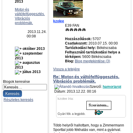
2013
Motor-és
váltófelfüggesztés.
Vibrációs
kzolee
problémák.
E39 FAN
2013.11.24.
00:08
Hozzászólások:
5707
Csatlakozott:
2010.07.15. 00:00
Tartózkodási hely:
Békéscsaba
október 2013
Felhasználó tartózkodási helye a
szeptember
térképen:
5600 Békéscsaba
2013
Blog:
Blog megtekintése (3)
augusztus
2013
Vissza a tetejére
július 2013
Re: Motor-és váltófelfüggesztés.
Vibrációs problémák.
Blogok keresése
Szerző:
hamoriarpi
Dátum: 2013.12.22. 00:16
kzolee írta:
Részletes keresés
Gyári fék a legjobb.
Több helyről hallottam, hogy a Zimmermann
Sporttal jobb fékhatás van, mint a gyárival.