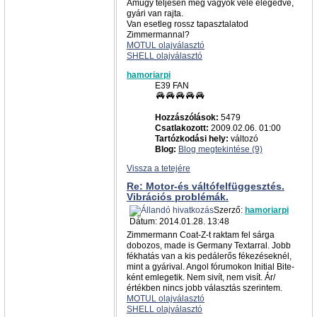
Amúgy teljesen meg vagyok vele elégedve,
gyári van rajta.
Van esetleg rossz tapasztalatod
Zimmermannal?
MOTUL olajválasztó
SHELL olajválasztó
hamoriarpi
E39 FAN
Hozzászólások:
5479
Csatlakozott:
2009.02.06. 01:00
Tartózkodási hely:
változó
Blog:
Blog megtekintése (9)
Vissza a tetejére
Re: Motor-és váltófelfüggesztés.
Vibrációs problémák.
Szerző:
hamoriarpi
Dátum: 2014.01.28. 13:48
Zimmermann Coat-Z-t raktam fel sárga
dobozos, made is Germany Textarral. Jobb
fékhatás van a kis pedálerős fékezéseknél,
mint a gyárival. Angol fórumokon Initial Bite-
ként emlegetik. Nem sivít, nem visít. Ár/
értékben nincs jobb választás szerintem.
MOTUL olajválasztó
SHELL olajválasztó