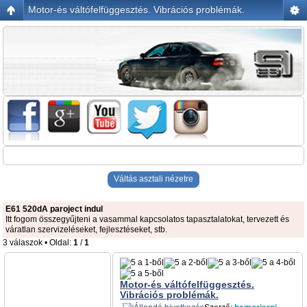
Motor-és váltófelfüggesztés. Vibrációs problémák.
Váltás asztali nézetre
E61 520dA paroject indul
Itt fogom összegyűjteni a vasammal kapcsolatos tapasztalatokat, tervezett és
váratlan szervizeléseket, fejlesztéseket, stb.
3 válaszok • Oldal:
1
/
1
Motor-és váltófelfüggesztés.
Vibrációs problémák.