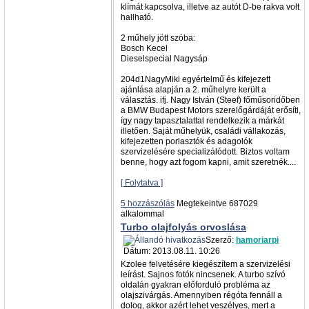
klímát kapcsolva, illetve az autót D-be rakva volt
hallható.
2 műhely jött szóba:
Bosch Kecel
Dieselspecial Nagysáp
204d1NagyMiki egyértelmű és kifejezett
ajánlása alapján a 2. műhelyre került a
választás. ifj. Nagy István (Steef) főműsoridőben
a BMW Budapest Motors szerelőgárdáját erősíti,
így nagy tapasztalattal rendelkezik a márkát
illetően. Saját műhelyük, családi vállakozás,
kifejezetten porlasztók és adagolók
szervizelésére specializálódott. Biztos voltam
benne, hogy azt fogom kapni, amit szeretnék....
[ Folytatva ]
5 hozzászólás
Megtekeintve 687029
alkalommal
Turbo olajfolyás orvoslása
Szerző:
hamoriarpi
Dátum: 2013.08.11. 10:26
Kzolee felvetésére kiegészítem a szervizelési
leírást. Sajnos fotók nincsenek. A turbo szívó
oldalán gyakran előforduló probléma az
olajszivárgás. Amennyiben régóta fennáll a
dolog, akkor azért lehet veszélyes, mert a