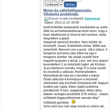
Motor-és váltófelfüggesztés.
Vibrációs problémák.
Szerző:
hamoriarpi
Dátum: 2013.11.24. 00:08
Ismét történtek karbantartó munkálatok az autón.
(Már ha azt karbantartásnak lehet venni, hogy a
kopó alkatrészek jó része ki lett cserélve, mióta
megvettem a gépet.
Alapjárati vibrációt éreztem. Nem bántót, de
érezhetőt. Zavart. Érdeklődés körbe, BMW-sek,
ismerősök. Bennem van a gond - jött a válasz. 6
hengeres benzines után ültem be egy 4
hengeres dízelbe. Ne várjak csodát! Nem
hagyott nyugodni a dolog. Lesz, ami lesz alapon
berendeltem 2 új motortartó bakot. aki Közben
JLaci telefonon mondta, hogy Ő is most cserélt
és erezhető a változás. Reménykedtem.
MuhaAtinknak hála be is kerültek a bakok.
Óriási változás! A kormányon is érezhető
vibrációból alig érezhető motorjárás lett. Nagyon
örültem pár napig. Ekkor újabb probléma
jelentkezett. R-ben, alapjáraton, féken állva
éktelen remegés kezdődött. ETK előhúz - milyen
erőátviteli függesztőelemek vannak még?
Váltótartó gumibak...
Soha nem lesz már vége ennek az online alk...