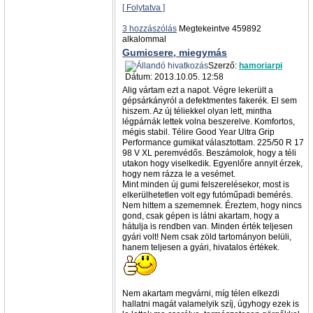
[ Folytatva ]
3 hozzászólás
Megtekeintve 459892
alkalommal
Gumicsere, miegymás
Szerző:
hamoriarpi
Dátum: 2013.10.05. 12:58
Alig vártam ezt a napot. Végre lekerült a
gépsárkányról a defektmentes fakerék. El sem
hiszem. Az új téliekkel olyan lett, mintha
légpárnák lettek volna beszerelve. Komfortos,
mégis stabil. Télire Good Year Ultra Grip
Performance gumikat választottam. 225/50 R 17
98 V XL peremvédős. Beszámolok, hogy a téli
utakon hogy viselkedik. Egyenlőre annyit érzek,
hogy nem rázza le a vesémet.
Mint minden új gumi felszerelésekor, most is
elkerülhetetlen volt egy futóműpadi bemérés.
Nem hittem a szememnek. Éreztem, hogy nincs
gond, csak gépen is látni akartam, hogy a
hátulja is rendben van. Minden érték teljesen
gyári volt! Nem csak zöld tartományon belüli,
hanem teljesen a gyári, hivatalos értékek.
Nem akartam megvárni, míg télen elkezdi
hallatni magát valamelyik szíj, úgyhogy ezek is