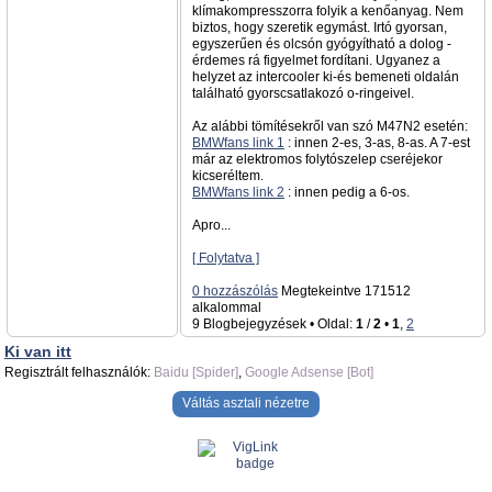
klímakompresszorra folyik a kenőanyag. Nem
biztos, hogy szeretik egymást. Irtó gyorsan,
egyszerűen és olcsón gyógyítható a dolog -
érdemes rá figyelmet fordítani. Ugyanez a
helyzet az intercooler ki-és bemeneti oldalán
található gyorscsatlakozó o-ringeivel.
Az alábbi tömítésekről van szó M47N2 esetén:
BMWfans link 1
: innen 2-es, 3-as, 8-as. A 7-est
már az elektromos folytószelep cseréjekor
kicseréltem.
BMWfans link 2
: innen pedig a 6-os.
Apro...
[ Folytatva ]
0 hozzászólás
Megtekeintve 171512
alkalommal
9 Blogbejegyzések • Oldal:
1
/
2
•
1
,
2
Ki van itt
Regisztrált felhasználók:
Baidu [Spider]
,
Google Adsense [Bot]
Váltás asztali nézetre