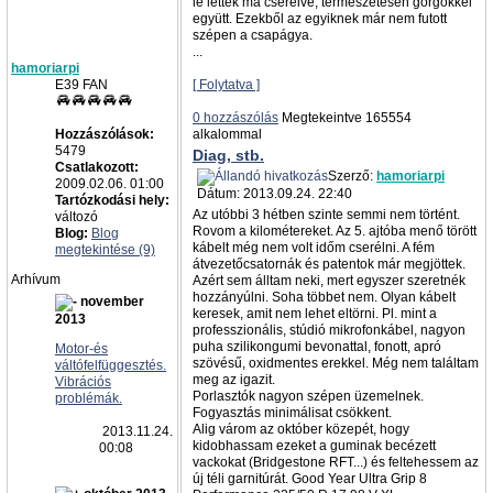
le lettek ma cserélve, természetesen görgőkkel
együtt. Ezekből az egyiknek már nem futott
szépen a csapágya.
...
hamoriarpi
E39 FAN
[ Folytatva ]
0 hozzászólás
Megtekeintve 165554
Hozzászólások:
alkalommal
5479
Diag, stb.
Csatlakozott:
Szerző:
hamoriarpi
2009.02.06. 01:00
Dátum: 2013.09.24. 22:40
Tartózkodási hely:
Az utóbbi 3 hétben szinte semmi nem történt.
változó
Rovom a kilométereket. Az 5. ajtóba menő törött
Blog:
Blog
kábelt még nem volt időm cserélni. A fém
megtekintése (9)
átvezetőcsatornák és patentok már megjöttek.
Arhívum
Azért sem álltam neki, mert egyszer szeretnék
hozzányúlni. Soha többet nem. Olyan kábelt
november
keresek, amit nem lehet eltörni. Pl. mint a
2013
professzionális, stúdió mikrofonkábel, nagyon
puha szilikongumi bevonattal, fonott, apró
Motor-és
szövésű, oxidmentes erekkel. Még nem találtam
váltófelfüggesztés.
meg az igazit.
Vibrációs
Porlasztók nagyon szépen üzemelnek.
problémák.
Fogyasztás minimálisat csökkent.
Alig várom az október közepét, hogy
2013.11.24.
kidobhassam ezeket a guminak becézett
00:08
vackokat (Bridgestone RFT...) és feltehessem az
új téli garnitúrát. Good Year Ultra Grip 8