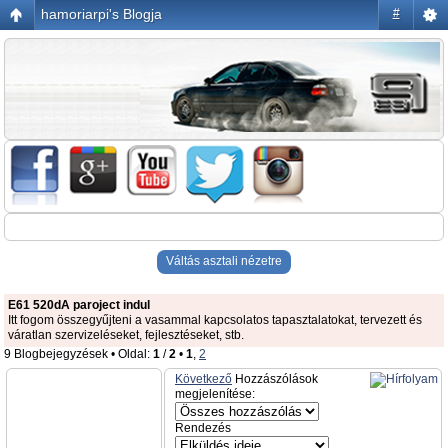
hamoriarpi's Blogja
#
Váltás asztali nézetre
E61 520dA paroject indul
Itt fogom összegyűjteni a vasammal kapcsolatos tapasztalatokat, tervezett és
váratlan szervizeléseket, fejlesztéseket, stb.
9 Blogbejegyzések • Oldal:
1
/
2
•
1
,
2
Következő
Hozzászólások
megjelenítése:
Rendezés