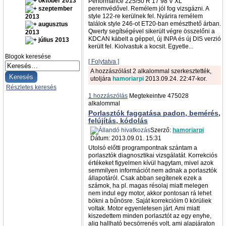
október 2013
Performance 225/50 R 17 98 V XL
szeptember
peremvédővel. Remélem jól fog vizsgázni. A
style 122-re kerülnek fel. Nyárira remélem
2013
találok style 246-ot ET20-ban emészthető árban.
augusztus
Qwerty segítségével sikerült végre összelőni a
2013
KDCAN kábelt a géppel, új INPA és új DIS verzió
július 2013
került fel. Kiolvastuk a kocsit. Egyetle...
Blogok keresése
[ Folytatva ]
A hozzászólást 2 alkalommal szerkesztették,
utoljára
hamoriarpi
2013.09.24. 22:47-kor.
Részletes keresés
1 hozzászólás
Megtekeintve 475028
alkalommal
Porlasztók faggatása padon, bemérés,
felújítás, kódolás
Szerző:
hamoriarpi
Dátum: 2013.09.01. 15:31
Utolsó előtti programpontnak szántam a
porlasztók diagnosztikai vizsgálatát. Korrekciós
értékeket figyelmen kívül hagytam, mivel azok
semmilyen információt nem adnak a porlasztók
állapotáról. Csak abban segítenek ezek a
számok, ha pl. magas résolaj miatt melegen
nem indul egy motor, akkor pontosan rá lehet
bökni a bűnösre. Saját korrekcióim 0 körüliek
voltak. Motor egyenletesen járt. Ami miatt
kiszedettem minden porlasztót az egy enyhe,
alig hallható becsörrenés volt, ami alapjáraton