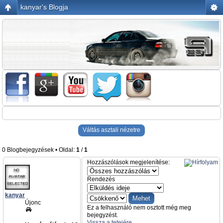
kanyar's Blogja
Váltás asztali nézetre
0 Blogbejegyzések • Oldal:
1
/
1
Hozzászólások megjelenítése:
Rendezés
kanyar
Újonc
Ez a felhasználó nem osztott még meg
bejegyzést.
Vissza a tetejére