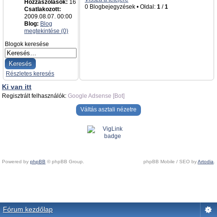
Hozzászólások:
16
0 Blogbejegyzések • Oldal:
1
/
1
Csatlakozott:
2009.08.07. 00:00
Blog:
Blog
megtekintése (0)
Blogok keresése
Részletes keresés
Ki van itt
Regisztrált felhasználók:
Google Adsense [Bot]
Váltás asztali nézetre
Powered by
phpBB
© phpBB Group.
phpBB Mobile / SEO by
Artodia
.
Fórum kezdőlap