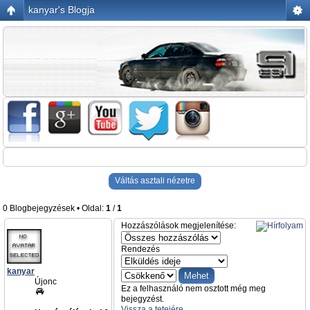
kanyar's Blogja
Váltás asztali nézetre
0 Blogbejegyzések • Oldal:
1
/
1
Hozzászólások megjelenítése:
Rendezés
kanyar
Újonc
Ez a felhasználó nem osztott még meg
bejegyzést.
Vissza a tetejére