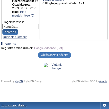
Hozzászólások:
16
0 Blogbejegyzések • Oldal:
1
/
1
Csatlakozott:
2009.08.07. 00:00
Blog:
Blog
megtekintése (0)
Blogok keresése
Részletes keresés
Ki van itt
Regisztrált felhasználók:
Google Adsense [Bot]
Váltás asztali nézetre
Powered by
phpBB
© phpBB Group.
phpBB Mobile / SEO by
Artodia
.
Fórum kezdőlap