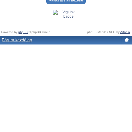
Váltás asztali nézetre
Powered by
phpBB
© phpBB Group.
phpBB Mobile / SEO by
Artodia
.
Fórum kezdőlap