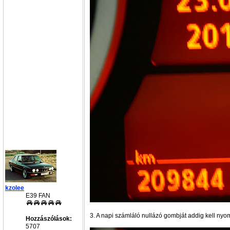
kzolee
E39 FAN
3. A napi számláló nullázó gombját addig kell nyom
Hozzászólások:
5707