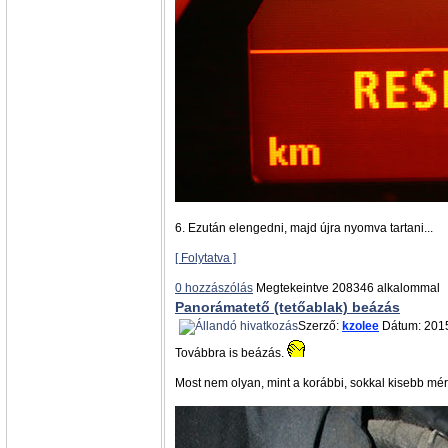
6. Ezután elengedni, majd újra nyomva tartani...
[ Folytatva ]
0 hozzászólás
Megtekeintve 208346 alkalommal
Panorámatető (tetőablak) beázás
Szerző:
kzolee
Dátum: 2015
Továbbra is beázás.
Most nem olyan, mint a korábbi, sokkal kisebb mért