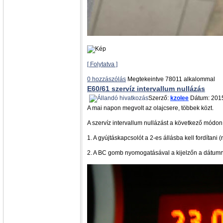
[ Folytatva ]
0 hozzászólás
Megtekeintve 78011 alkalommal
E60/61 szervíz intervallum nullázás
Szerző:
kzolee
Dátum: 2015
A mai napon megvolt az olajcsere, többek közt.
A szervíz intervallum nullázást a következő módon 
1. A gyújtáskapcsolót a 2-es állásba kell fordítani (r
2. A BC gomb nyomogatásával a kijelzőn a dátumn