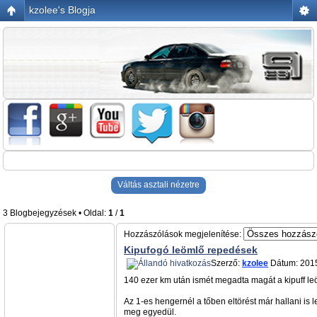
kzolee's Blogja
Váltás asztali nézetre
3 Blogbejegyzések • Oldal:
1
/
1
Hozzászólások megjelenítése:
Kipufogó leömlő repedések
Szerző:
kzolee
Dátum: 2015
140 ezer km után ismét megadta magát a kipuff leö
Az 1-es hengernél a tőben eltörést már hallani is
meg egyedül.