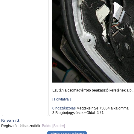
Ezután a csomagtérroló beakasztó keretének a b..
[ Folytatva ]
0 hozzászólás
Megtekeintve 75054 alkalommal
3 Blogbejegyzések • Oldal:
1
/
1
Ki van itt
Regisztrált felhasználók:
Baidu [Spider]