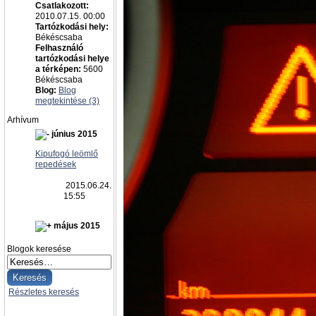
Csatlakozott:
2010.07.15. 00:00
Tartózkodási hely:
Békéscsaba
Felhasználó
tartózkodási helye
a térképen:
5600
Békéscsaba
Blog:
Blog
megtekintése (3)
Arhívum
június 2015
Kipufogó leömlő
repedések
2015.06.24.
15:55
május 2015
Blogok keresése
Részletes keresés