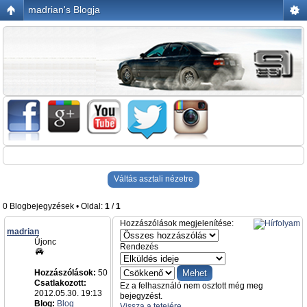
madrian's Blogja
Váltás asztali nézetre
0 Blogbejegyzések • Oldal:
1
/
1
Hozzászólások megjelenítése:
madrian
Újonc
Rendezés
Hozzászólások:
50
Csatlakozott:
Ez a felhasználó nem osztott még meg
2012.05.30. 19:13
bejegyzést.
Blog:
Blog
Vissza a tetejére