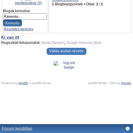
megtekintése (0)
0 Blogbejegyzések • Oldal:
1
/
1
Blogok keresése
Részletes keresés
Ki van itt
Regisztrált felhasználók:
Baidu [Spider]
,
Google Adsense [Bot]
Váltás asztali nézetre
Powered by
phpBB
© phpBB Group.
phpBB Mobile / SEO by
Artodia
.
Fórum kezdőlap