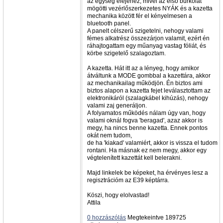
az egység elejéhez, mivel az első burkolat
mögötti vezérlőszerkezetes NYÁK és a kazetta
mechanika között fér el kényelmesen a
bluetooth panel.
A panelt célszerű szigetelni, nehogy valami
fémes alkatrész összezárjon valamit, ezért én
ráhajtogattam egy műanyag vastag fóliát, és
körbe szigetelő szalagoztam.
A kazetta. Hát itt az a lényeg, hogy amikor
átváltunk a MODE gombbal a kazettára, akkor
az mechanikailag működjön. Én biztos ami
biztos alapon a kazetta fejet leválasztottam az
elektronikáról (szalagkábel kihúzás), nehogy
valami zaj generáljon.
A folyamatos működés nálam úgy van, hogy
valami oknál fogva 'beragad', azaz akkor is
megy, ha nincs benne kazetta. Ennek pontos
okát nem tudom,
de ha 'kiakad' valamiért, akkor is vissza el tudom
rontani. Ha másnak ez nem megy, akkor egy
végtelenített kazettát kell belerakni.
Majd linkelek be képeket, ha érvényes lesz a
regisztrációm az E39 képtárra.
Köszi, hogy elolvastad!
Attila
0 hozzászólás
Megtekeintve 189725