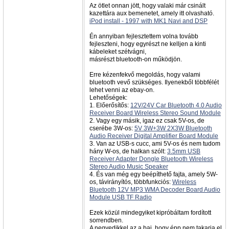
Az ötlet onnan jött, hogy valaki már csinált
kazettára aux bemenetet, amely itt olvasható.
iPod install - 1997 with MK1 Navi and DSP
Én annyiban fejlesztettem volna tovább
fejleszteni, hogy egyrészt ne kelljen a kinti
kábeleket szétvágni,
másrészt bluetooth-on működjön.
Erre kézenfekvő megoldás, hogy valami
bluetooth vevő szükséges. Ilyenekből többfélét
lehet venni az ebay-on.
Lehetőségek:
1. Előerősítős:
12V/24V Car Bluetooth 4.0 Audio
Receiver Board Wireless Stereo Sound Module
2. Vagy egy másik, igaz ez csak 5V-os, de
cserébe 3W-os:
5V 3W+3W 2X3W Bluetooth
Audio Receiver Digital Amplifier Board Module
3. Van az USB-s cucc, ami 5V-os és nem tudom
hány W-os, de halkan szólt:
3.5mm USB
Receiver Adapter Dongle Bluetooth Wireless
Stereo Audio Music Speaker
4. És van még egy beépíthető fajta, amely 5W-
os, távirányítós, többfunkciós:
Wireless
Bluetooth 12V MP3 WMA Decoder Board Audio
Module USB TF Radio
Ezek közül mindegyiket kipróbáltam fordított
sorrendben.
A negyedikkel az a baj, hogy épp nem takarja el