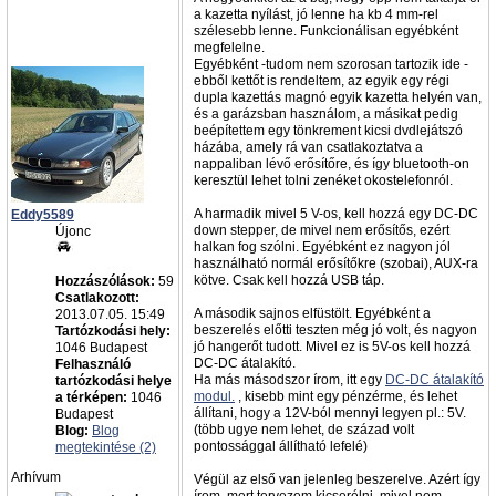
a kazetta nyílást, jó lenne ha kb 4 mm-rel
szélesebb lenne. Funkcionálisan egyébként
megfelelne.
Egyébként -tudom nem szorosan tartozik ide -
ebből kettőt is rendeltem, az egyik egy régi
dupla kazettás magnó egyik kazetta helyén van,
és a garázsban használom, a másikat pedig
beépítettem egy tönkrement kicsi dvdlejátszó
házába, amely rá van csatlakoztatva a
nappaliban lévő erősítőre, és így bluetooth-on
keresztül lehet tolni zenéket okostelefonról.
A harmadik mivel 5 V-os, kell hozzá egy DC-DC
Eddy5589
down stepper, de mivel nem erősítős, ezért
Újonc
halkan fog szólni. Egyébként ez nagyon jól
használható normál erősítőkre (szobai), AUX-ra
kötve. Csak kell hozzá USB táp.
Hozzászólások:
59
Csatlakozott:
A második sajnos elfüstölt. Egyébként a
2013.07.05. 15:49
beszerelés előtti teszten még jó volt, és nagyon
Tartózkodási hely:
jó hangerőt tudott. Mivel ez is 5V-os kell hozzá
1046 Budapest
DC-DC átalakító.
Felhasználó
Ha más másodszor írom, itt egy
DC-DC átalakító
tartózkodási helye
modul.
, kisebb mint egy pénzérme, és lehet
a térképen:
1046
állítani, hogy a 12V-ból mennyi legyen pl.: 5V.
Budapest
(több ugye nem lehet, de század volt
Blog:
Blog
pontossággal állítható lefelé)
megtekintése (2)
Arhívum
Végül az első van jelenleg beszerelve. Azért így