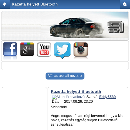
Kazetta helyett Bluetooth
Váltás asztali nézetre
Kazetta helyett Bluetooth
Szerző:
Eddy5589
Dátum: 2017.09.29. 23:20
Sziasztok!
Végre megcsináltam régi tervemet, hogy a kis
navis, kazettás egység tudjon Bluetooth-ról
zenét lejátszani.