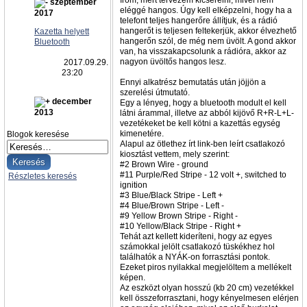
írom, mert tervezem kicserélni, mivel nem
szeptember
eléggé hangos. Úgy kell elképzelni, hogy ha a
2017
telefont teljes hangerőre állítjuk, és a rádió
hangerőt is teljesen feltekerjük, akkor élvezhető
Kazetta helyett
hangerőn szól, de még nem üvölt. A gond akkor
Bluetooth
van, ha visszakapcsolunk a rádióra, akkor az
nagyon üvöltős hangos lesz.
2017.09.29.
23:20
Ennyi alkatrész bemutatás után jöjjön a
szerelési útmutató.
december
Egy a lényeg, hogy a bluetooth modult el kell
2013
látni árammal, illetve az abból kijövő R+R-L+L-
vezetékeket be kell kötni a kazettás egység
kimenetére.
Blogok keresése
Alapul az ötlethez írt link-ben leírt csatlakozó
kiosztást vettem, mely szerint:
#2 Brown Wire - ground
#11 Purple/Red Stripe - 12 volt +, switched to
Részletes keresés
ignition
#3 Blue/Black Stripe - Left +
#4 Blue/Brown Stripe - Left -
#9 Yellow Brown Stripe - Right -
#10 Yellow/Black Stripe - Right +
Tehát azt kellett kideríteni, hogy az egyes
számokkal jelölt csatlakozó tüskékhez hol
találhatók a NYÁK-on forrasztási pontok.
Ezeket piros nyilakkal megjelöltem a mellékelt
képen.
Az eszközt olyan hosszú (kb 20 cm) vezetékkel
kell összeforrasztani, hogy kényelmesen elérjen