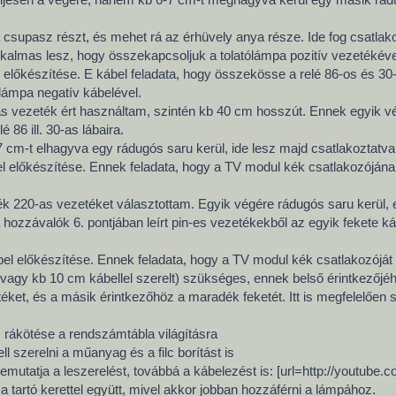
i a csupasz részt, és mehet rá az érhüvely anya része. Ide fog csatla
kalmas lesz, hogy összekapcsoljuk a tolatólámpa pozitív vezetékéve
el előkészítése. E kábel feladata, hogy összekösse a relé 86-os és 30
 lámpa negatív kábelével.
s vezeték ért használtam, szintén kb 40 cm hosszút. Ennek egyik vég
 86 ill. 30-as lábaira.
7 cm-t elhagyva egy rádugós saru kerül, ide lesz majd csatlakoztatv
l előkészítése. Ennek feladata, hogy a TV modul kék csatlakozójának 
 220-as vezetéket választottam. Egyik végére rádugós saru kerül, e
a hozzávalók 6. pontjában leírt pin-es vezetékekből az egyik fekete 
bel előkészítése. Ennek feladata, hogy a TV modul kék csatlakozój
vagy kb 10 cm kábellel szerelt) szükséges, ennek belső érintkezőjéhe
téket, és a másik érintkezőhöz a maradék feketét. Itt is megfelelőe
 rákötése a rendszámtábla világításra
ll szerelni a műanyag és a filc borítást is
emutatja a leszerelést, továbbá a kábelezést is: [url=http://youtube
 tartó kerettel együtt, mivel akkor jobban hozzáférni a lámpához.