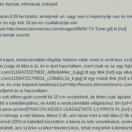
 fázisait, kihívásait, trükkjeit.
lyan E39-be történt, amelynek un. nagy navi-s képernyője van és mk I
r és egy kék 18 pin-es csatlakozója van.
url=http://www.bimmernav.com/images/BMW-TV-Tuner.gif] itt [/url]
t témák szerint:
 kapni, rendszámtábla világítás helyére valót, most is erről lesz szó
ú (vagy öt lábú is jó, én is ilyet használtam, mert csak ez az egy fajta
ickr.com/1116/4722279832_4d9e8d44ec_b.jpg] Itt egy lilnk [/url] egy alka
ickr.com/1193/4721749011_c23fd81c1e_b.jpg] Itt egy másik lilnk [/url] a
ket, és más képeket tartalmazó [url=http://forums.bimmerforums.co
rl]amit én is használtam:
volt otthon gyári szerelt kb 10 cm vezetékkel, de lehet csak aljzatot
kettő a tolatólámpához, és kettő a rendszámtábla világításhoz (én [ur
15-piros-pl.html]TRACON KÉSES LEÁGAZTATÓ 1,5 PIROS PL [/url] t
 rámegy a relé lábaira, illetve 2 db, ami olyan mint a relé lába (2 d
normál 220V-ot kábelből kiszedtem a barna és kék vezetékeket, ezek
bkábelt, ami szűrke-szűrke+feketecsíkos, tehát meg lehet különbözt