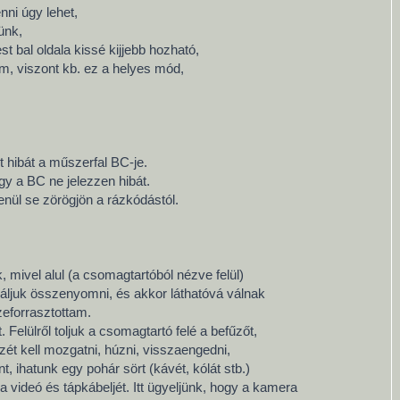
nni úgy lehet,
ünk,
t bal oldala kissé kijjebb hozható,
om, viszont kb. ez a helyes mód,
t hibát a műszerfal BC-je.
ogy a BC ne jelezzen hibát.
enül se zörögjön a rázkódástól.
, mivel alul (a csomagtartóból nézve felül)
áljuk összenyomni, és akkor láthatóvá válnak
zeforrasztottam.
Felülről toljuk a csomagtartó felé a befűzőt,
zét kell mozgatni, húzni, visszaengedni,
 ihatunk egy pohár sört (kávét, kólát stb.)
 videó és tápkábeljét. Itt ügyeljünk, hogy a kamera