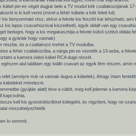
k kábel pin-es végét dugjuk bele a TV modul kék csatlakozójának 17
ozót is ki kell venni (mivel a fehér kábele a kék felett fut)
y kis benyomható rész, ekkor a fekete kis feszítő kar lehúzható, ami 
sz kis lapos csavarhúzóval kiszedhető, egyik oldalt van egy csavahúzó
éget bedugni, hogy a kis megakasztója a fekete külső szélső oldala f
hogy a gyáriak hogy vannak)
hér részbe, és a csatlakozó mehet a TV modulba.
ése a fehér csatlakozóba, a sárga pin es vezeték a 13-asba, a fekete
ztatni a kamera videó kábel RCA dugó részét.
m egészen alul találtam egy kiálló csavart az egyik fém részen, am
relét (amelyre már rá vannak dugva a kábelek). Ahogy írtam fentebb
a kábeleket méretezni.
menetbe (gyújtás alatt) téve a váltót, meg kell jelennie a kamera kép
l kapcsolnia.
össze kell kis gyorskötözőkkel kötegelni, és rögzíteni, hogy ne szan
latai visszahelyezhetők
am ki semmit.