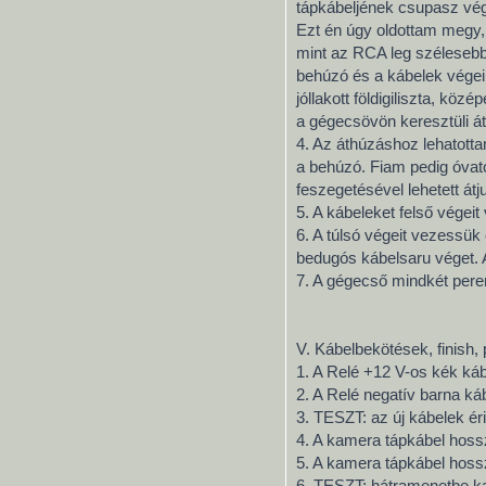
tápkábeljének csupasz vég
Ezt én úgy oldottam megy,
mint az RCA leg szélesebb
behúzó és a kábelek végei
jóllakott földigiliszta, kö
a gégecsövön keresztüli át
4. Az áthúzáshoz lehatottam
a behúzó. Fiam pedig óvato
feszegetésével lehetett át
5. A kábeleket felső vége
6. A túlsó végeit vezessük 
bedugós kábelsaru véget. A
7. A gégecső mindkét pere
V. Kábelbekötések, finish,
1. A Relé +12 V-os kék ká
2. A Relé negatív barna ká
3. TESZT: az új kábelek ér
4. A kamera tápkábel hossz
5. A kamera tápkábel hossz
6. TESZT: hátramenetbe ka