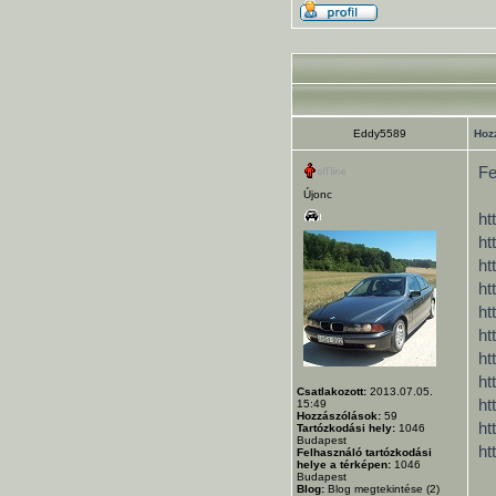
Eddy5589
Hoz
Fe
Újonc
ht
ht
ht
ht
ht
ht
ht
ht
Csatlakozott:
2013.07.05.
ht
15:49
Hozzászólások:
59
ht
Tartózkodási hely:
1046
Budapest
ht
Felhasználó tartózkodási
helye a térképen:
1046
Budapest
Blog:
Blog megtekintése (2)