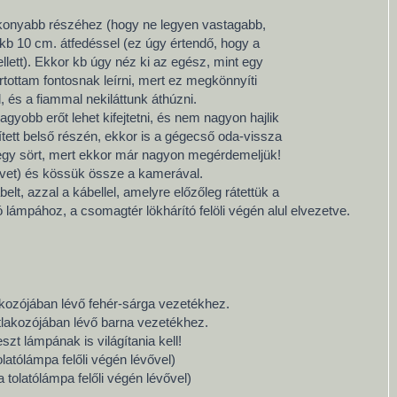
konyabb részéhez (hogy ne legyen vastagabb,
b 10 cm. átfedéssel (ez úgy értendő, hogy a
ett). Ekkor kb úgy néz ki az egész, mint egy
artottam fontosnak leírni, mert ez megkönnyíti
 és a fiammal nekiláttunk áthúzni.
agyobb erőt lehet kifejtetni, és nem nagyon hajlik
tett belső részén, ekkor is a gégecső oda-vissza
g egy sört, mert ekkor már nagyon megérdemeljük!
övet) és kössük össze a kamerával.
belt, azzal a kábellel, amelyre előzőleg rátettük a
lámpához, a csomagtér lökhárító felöli végén alul elvezetve.
akozójában lévő fehér-sárga vezetékhez.
atlakozójában lévő barna vezetékhez.
zt lámpának is világítania kell!
latólámpa felőli végén lévővel)
tolatólámpa felőli végén lévővel)