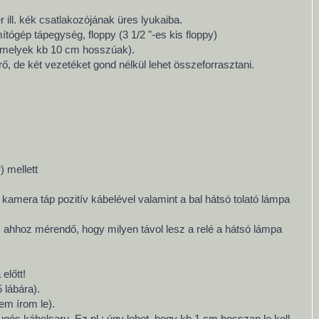
 ill. kék csatlakozójának üres lyukaiba.
tógép tápegység, floppy (3 1/2 "-es kis floppy)
, amelyek kb 10 cm hosszúak).
rő, de két vezetéket gond nélkül lehet összeforrasztani.
) mellett
 kamera táp pozitív kábelével valamint a bal hátsó tolató lámpa
 ahhoz mérendő, hogy milyen távol lesz a relé a hátsó lámpa
előtt!
 lábára).
em írom le).
ós kábelsaru. Ez pl.: úgy lehet, hogy kb 1 cm hosszan le kell