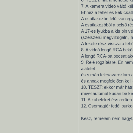
7. A kamera videó váltó ké
Ehhez a fehér és kék csatlak
A csatlakozón felül van eg
A csatlakozóból a belső ré
A 17-es lyukba a kis pin v
(szélszerű megvizsgálni, 
A fekete rész vissza a fe
8. A videó lengő RCA beköt
A lengő RCA-ba becsatlako
9. Relé rögzítésre. Én ne
alátétet
és simán felcsavaroztam a 
és annak megfelelően kell 
10. TESZT: ekkor már hátra
mivel automatikusan be kel
11. A kábeleket ésszerűen 
12. Csomagtér fedél burko
Kész, remélem nem hagyt