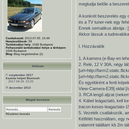
megtudja belőle a beszerelés
A konkrét beszerelés egy o
és a TV tuner-nek egy fehé
Ennek sematikus ábrája : [
Akkor lássuk a tudnivalóka
Csatlakozott:
2013.07.05. 15:49
Hozzászólások:
59
Tartózkodási hely:
1046 Budapest
I. Hozzávalók
Felhasználó tartózkodási helye a térképen:
1046 Budapest
Blog:
Blog megtekintése (2)
1. A kamera (e-Bay-en lehet
2. Relé, 12 V 30A, négy láb
Arhívum
[url=http://farm2.static.fl
szeptember 2017
[url=http://farm2.static.fl
Kazetta helyett Bluetooth
2017.09.29. 23:20
És egyébként a fenti képe
december 2013
View-Camera-E39] oldal [/u
3. RCA lengő aljzat (nekem 
Blogok keresése
4. Kábel leágaztató, kell 
tracon-keses-leagaztato-
5. Vezeték csatlakozók, ami
Részletes keresés
Kétfélét használtam, egy 
valamint találtam kb 2m tá