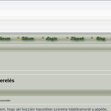
erelés
eszerelés
ettem, hogy aki hozzám hasonlóan szeretne tolatókamerát a gépébe,