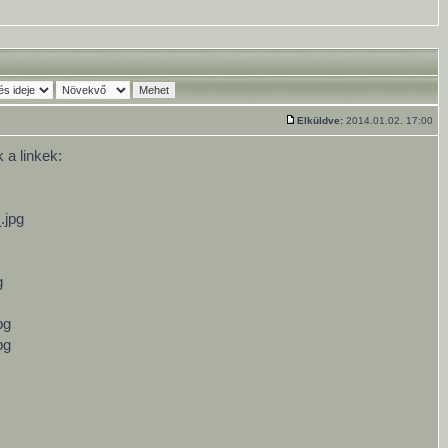
Elküldve:
2014.01.02. 17:00
 a linkek:
.jpg
g
pg
pg