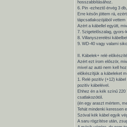
hosszabbításához.
6. Pin -ezheztő érvég 3 db,
Erre későn jöttem rá, ezér
tápcsatlakozójából vettem 
Azért a kábellel együtt, m
7. Szigetelőszalag, gyors-
8. Villanyszerelési kábelbe
9. WD-40 vagy valami sikosi
II. Kábelek+ relé előkészít
Azért ezt írom először, mi
mivel az autó nem kell hozz
előkészítjük a kábeleket me
1. Relé pozitív (+12) kábel
pozitív kábelével.
Ehhez én a kék színű 220 
csatlakozótól.
(én egy araszt mértem, meg
Tehát mindenki keressen eg
Szóval kék kábel egyik vég
A saru rögzítése után, zsu
A másik végére, de nem te