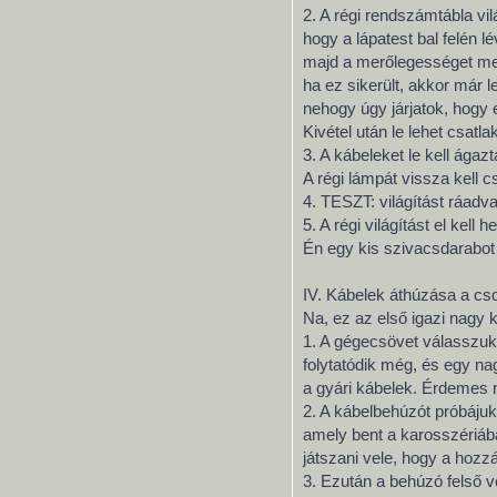
2. A régi rendszámtábla vil
hogy a lápatest bal felén 
majd a merőlegességet megt
ha ez sikerült, akkor már l
nehogy úgy járjatok, hogy 
Kivétel után le lehet csatla
3. A kábeleket le kell ágaz
A régi lámpát vissza kell cs
4. TESZT: világítást ráadva
5. A régi világítást el kel
Én egy kis szivacsdarabot 
IV. Kábelek áthúzása a c
Na, ez az első igazi nagy k
1. A gégecsövet válasszuk l
folytatódik még, és egy n
a gyári kábelek. Érdemes 
2. A kábelbehúzót próbájuk 
amely bent a karosszériában
játszani vele, hogy a hozz
3. Ezután a behúzó felső v