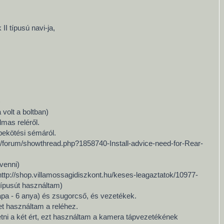
I típusú navi-ja,
)
 volt a boltban)
lmas reléről.
 bekötési sémáról.
m/forum/showthread.php?1858740-Install-advice-need-for-Rear-
 venni)
l=http://shop.villamossagidiszkont.hu/keses-leagaztatok/10977-
ípusút használtam)
b apa - 6 anya) és zsugorcső, és vezetékek.
et használtam a reléhez.
etni a két ért, ezt használtam a kamera tápvezetékének