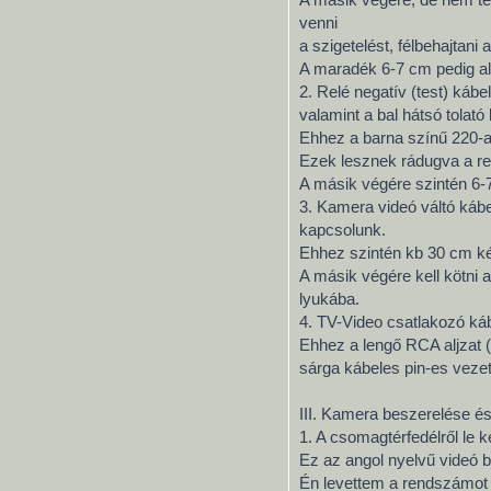
venni
a szigetelést, félbehajtan
A maradék 6-7 cm pedig al
2. Relé negatív (test) káb
valamint a bal hátsó tolató
Ehhez a barna színű 220-a
Ezek lesznek rádugva a relé
A másik végére szintén 6-
3. Kamera videó váltó kábe
kapcsolunk.
Ehhez szintén kb 30 cm kék
A másik végére kell kötni 
lyukába.
4. TV-Video csatlakozó ká
Ehhez a lengő RCA aljzat (
sárga kábeles pin-es veze
III. Kamera beszerelése és
1. A csomagtérfedélről le ke
Ez az angol nyelvű videó b
Én levettem a rendszámot a