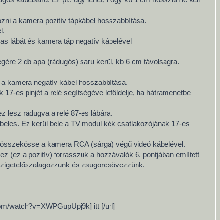
kozni a kamera pozitív tápkábel hosszabbítása.
l.
-as lábát és kamera táp negatív kábelével
ére 2 db apa (rádugós) saru kerül, kb 6 cm távolságra.
a a kamera negatív kábel hosszabbítása.
17-es pinjét a relé segítségéve leföldelje, ha hátramenetbe
z lesz rádugva a relé 87-es lábára.
kábeles. Ez kerül bele a TV modul kék csatlakozójának 17-es
át összekösse a kamera RCA (sárga) végű videó kábelével.
z (ez a pozitív) forrasszuk a hozzávalók 6. pontjában említett
n szigetelőszalagozzunk és zsugorcsövezzünk.
.com/watch?v=XWPGupUpj9k] itt [/url]