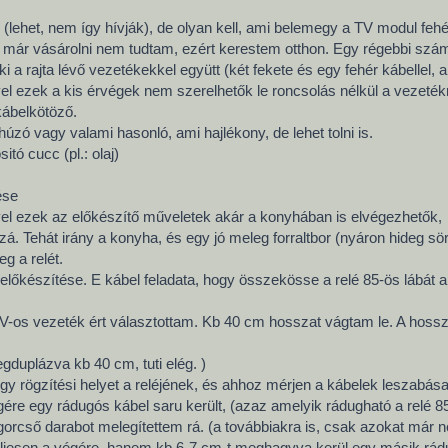
 (lehet, nem így hívják), de olyan kell, ami belemegy a TV modul fehér
t már vásárolni nem tudtam, ezért kerestem otthon. Egy régebbi számí
ki a rajta lévő vezetékekkel együtt (két fekete és egy fehér kábellel
ivel ezek a kis érvégek nem szerelhetők le roncsolás nélkül a vezeték
kábelkötöző.
húzó vagy valami hasonló, ami hajlékony, de lehet tolni is.
tó cucc (pl.: olaj)
ése
vel ezek az előkészítő műveletek akár a konyhában is elvégezhetők,
á. Tehát irány a konyha, és egy jó meleg forraltbor (nyáron hideg sör
g a relét.
 előkészítése. E kábel feladata, hogy összekösse a relé 85-ös lábát a
V-os vezeték ért választottam. Kb 40 cm hosszat vágtam le. A hossz
duplázva kb 40 cm, tuti elég. )
y rögzítési helyet a reléjének, és ahhoz mérjen a kábelek leszabása 
ére egy rádugós kábel saru került, (azaz amelyik rádugható a relé 85
gorcső darabot melegítettem rá. (a továbbiakra is, csak azokat már n
ljesen a végére, hanem kb 6-7 cm-t meghagyva kerül egy másik rádug