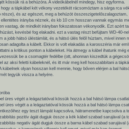
ét kössük rá a behúzóra. A videókábelnél mindegy, hisz egyforma.
 hogy a tápkábel két vékony vezetékét rácsomóztam a sárga rca vé
 része), és az egészet, meg a behúzót összeszigetelőszalagoztam, k
 ellentétes irányba néznek, és kb 10 cm hosszan vannak egymás mell
zépen vastag, de mindkét irányban fokozatosan vékonyodik. Ezt azért t
húzást, kevésbé fog elakadni. ezt a vastag részt befújtam WD-40-nel,
 a jobb hátsó üléstámlát, és a hátsó ülés felől húztam, mivel innen n
san adagolta a kábelt. Ekkor is volt elakadás a karosszéria már emlí
juttatni a kritikus ponton a kábeleket. Ha átmegy a kábel ihatunk mé
it vezessük be a csomagtér fedélbe (ott, ahonnan kiszedtük a gégecs
el az aksi feletti kábeleknél, és itt már meg kell hosszabbítani a tápká
 kábelnek olyan hosszan kell mennie, hogy bőven elérjen a bal hátsó 
mét tegyük vissza a helyére.
 próba
bel üres végét a leágaztatóval kössük hozzá a bal hátsó lámpa csatl
bel üres végét a a leágaztatóval kössük hozzá a bal hátsó lámpa cs
intkezőihez egy teszt lámpát kapcsolva, hátramenetbe kapcsolva a tes
abbítás pozitív ágát dugjuk össze a kék kábel szabad sarujával (a to
abbítás negatív ágát dugjuk össze a barna kábel szabad sarujával (a 
pcsolva, a kamerának villannia kell egyet, mivel már kap áramot.