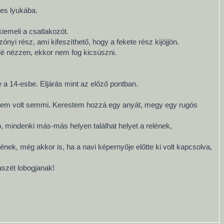
-es lyukába.
kiemeli a csatlakozót.
nyi rész, ami kifeszíthető, hogy a fekete rész kijöjjön.
elé nézzen, ekkor nem fog kicsúszni.
 a 14-esbe. Eljárás mint az előző pontban.
in nem volt semmi. Kerestem hozzá egy anyát, megy egy rugós
, mindenki más-más helyen találhat helyet a relének,
ének, még akkor is, ha a navi képernyője előtte ki volt kapcsolva,
aszét lobogjanak!