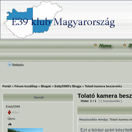
Belépés
Portál
»
Fórum kezdőlap
»
Blogok
»
Eddy5589's Blogja
»
Tolató kamera beszerelés
Tolató kamera besz
Szerző
Oldal:
1
/
1
[ 1 hozzászólás ]
Eddy5589
Újonc
Hozzászólás témája:
Tolató kamera b
Ezt a leírást azért készít