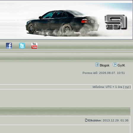
Blogok
GyIK
Pontos idő: 2026.08.07. 10:51
Időzóna: UTC + 1 óra [
nyi
]
Elküldve:
2013.12.29. 01:36