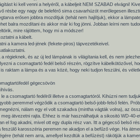
ágítást ki kell venni a helyéről, a kábeljeit NEM SZABAD elvágni! Kive
lévő résbe egy nagy de beleférő sima csavarhúzót merőlegesen illeszt
arva erősen jobbra mozdítjuk (tehát nem hajlítjuk), ekkor a lámpates
ehet balra mozdítani és akkor már ki fog jönni. Jobban leírni nem tud
eltörik, mire rájöttem, hogy mi a módszer!
koztatni a kábelt.
tatni a kamera led-jének (fekete-piros) tápvezetékeivel.
atlakoztatni.
 a régieknek, és az új led lámpának is világítania kell, és nem jelezhe
l helyezni a csomagtartó fedél belső részén, rögzítve kábelkötözővel, h
is raktam a lámpa és a vas közé, hogy neki tudjon feszülni, és véletl
somagtartófedél gégecsövön
ihívás.
e a csomagtartó fedélről illetve a csomagtartóról. Kihúzni nem tudjuk
agyobb peremmel végződik a csomagtartó belső-jobb-felső felén. Prób
megnézni, nálam egy el volt szakadva (mintha vágták volna), az öss
meg átvezetni rajta. Ehhez is már használhatjuk a sikositó WD-40-et. 
 el fog akadni, mivel ott egy dupla rész van. Itt a gégecső belső rés
á feszülő karosszéria peremen ne akadjon el a befűző vége. Ha átment,
égére (tehát nem arra, amellyel kezdtük a befűzést) rákötjük a kamera