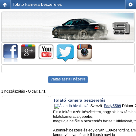
Tolató kamera beszerelés
Váltás asztali nézetre
1 hozzászólás • Oldal:
1
/
1
Tolató kamera beszerelés
Szerző:
Eddy5589
Dátum: 2
Ezt a leírást azért készítettem, hogy aki hozzám 
tolatókamerát a gépébe,
megtudja belőle a beszerelés fázisait, kihívásait, tr
A konkrét beszerelés egy olyan E39-be történt, am
képernyője van és mk II típusú navi-ja,