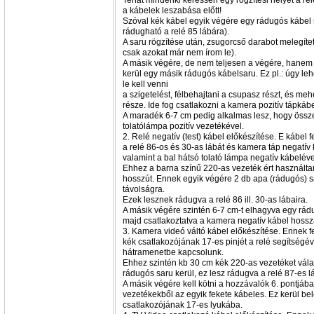
Tehát mindenki keressen egy rögzítési helyet a re
a kábelek leszabása előtt!
Szóval kék kábel egyik végére egy rádugós kábel s
rádugható a relé 85 lábára).
A saru rögzítése után, zsugorcső darabot melegítet
csak azokat már nem írom le).
A másik végére, de nem teljesen a végére, hane
kerül egy másik rádugós kábelsaru. Ez pl.: úgy le
le kell venni
a szigetelést, félbehajtani a csupasz részt, és me
része. Ide fog csatlakozni a kamera pozitív tápkáb
A maradék 6-7 cm pedig alkalmas lesz, hogy össz
tolatólámpa pozitív vezetékével.
2. Relé negatív (test) kábel előkészítése. E kábel
a relé 86-os és 30-as lábát és kamera táp negatív
valamint a bal hátsó tolató lámpa negatív kábeléve
Ehhez a barna színű 220-as vezeték ért használta
hosszút. Ennek egyik végére 2 db apa (rádugós) s
távolságra.
Ezek lesznek rádugva a relé 86 ill. 30-as lábaira.
A másik végére szintén 6-7 cm-t elhagyva egy rádu
majd csatlakoztatva a kamera negatív kábel hossz
3. Kamera videó váltó kábel előkészítése. Ennek 
kék csatlakozójának 17-es pinjét a relé segítségéve
hátramenetbe kapcsolunk.
Ehhez szintén kb 30 cm kék 220-as vezetéket vála
rádugós saru kerül, ez lesz rádugva a relé 87-es l
A másik végére kell kötni a hozzávalók 6. pontjában
vezetékekből az egyik fekete kábeles. Ez kerül be
csatlakozójának 17-es lyukába.