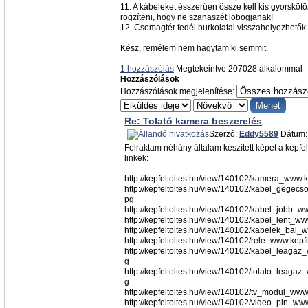
11. A kábeleket ésszerűen össze kell kis gyorskötö
rögzíteni, hogy ne szanaszét lobogjanak!
12. Csomagtér fedél burkolatai visszahelyezhetők
Kész, remélem nem hagytam ki semmit.
1 hozzászólás
Megtekeintve 207028 alkalommal
Hozzászólások
Hozzászólások megjelenítése:
Re: Tolató kamera beszerelés
Szerző:
Eddy5589
Dátum: 
Felraktam néhány általam készített képet a kepfelt
linkek:
http://kepfeltoltes.hu/view/140102/kamera_www.k
http://kepfeltoltes.hu/view/140102/kabel_gegecs
pg
http://kepfeltoltes.hu/view/140102/kabel_jobb_ww
http://kepfeltoltes.hu/view/140102/kabel_lent_ww
http://kepfeltoltes.hu/view/140102/kabelek_bal_w
http://kepfeltoltes.hu/view/140102/rele_www.kepfe
http://kepfeltoltes.hu/view/140102/kabel_leagaz_
g
http://kepfeltoltes.hu/view/140102/tolato_leagaz
g
http://kepfeltoltes.hu/view/140102/tv_modul_www.
http://kepfeltoltes.hu/view/140102/video_pin_www