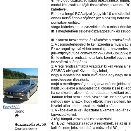
4. TV-Video csatlakozó kábel előkészítése. Ennek 
modul kék csatlakozóját összekösse a kamera RC
kábelével.
Ehhez a lengő RCA aljzat (vagy kb 10 cm kábellel 
ennek belső érintkezőjéhez (ez a pozitív) forrassz
pontjában említett
sárga kábeles pin-es vezetéket, és a másik érintk
Itt is megfelelően szigetelőszalagozzunk és zsug
III. Kamera beszerelése és rákötése a rendszámtáb
1. A csomagtérfedélről le kell szerelni a műanyag és 
Ez az angol nyelvű videó bemutatja a leszerelést, 
[url=http://youtube.com/watch?v=XWPGupUpj9k] itt 
Én levettem a rendszámot a tartó kerettel együtt, 
hozzáférni a lámpához.
2. A régi rendszámtábla világítást ki kell venni a h
SZABAD elvágni! Kivenni úgy lehet,
hogy a lápatest bal felén lévő résbe egy nagy de 
merőlegesen illesztünk,
majd a merőlegességet megtarva erősen jobbra mo
hajlítjuk), ekkor a lámpatest bal oldala kissé kijje
ha ez sikerült, akkor már lehet balra mozdítani és a
Jobban leírni nem tudom, viszont kb. ez a helyes 
nehogy úgy járjatok, hogy eltörik, mire rájöttem, 
Kivétel után le lehet csatlakoztatni a kábelt.
Eddy5589
3. A kábeleket le kell ágaztatni a kamera led-jének 
Újonc
tápvezetékeivel.
A régi lámpát vissza kell csatlakoztatni.
4. TESZT: világítást ráadva a régieknek, és az új l
Hozzászólások:
59
kell, és nem jelezhet hibát a műszerfal BC-je.
Csatlakozott: