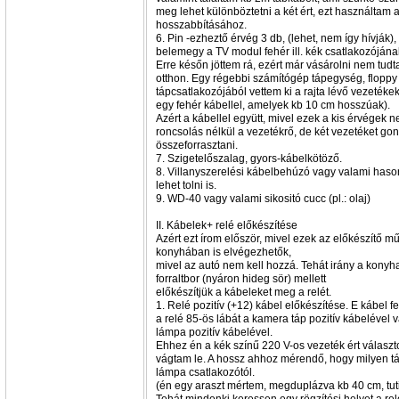
meg lehet különböztetni a két ért, ezt használta
hosszabbításához.
6. Pin -ezheztő érvég 3 db, (lehet, nem így hívják),
belemegy a TV modul fehér ill. kék csatlakozójána
Erre későn jöttem rá, ezért már vásárolni nem tud
otthon. Egy régebbi számítógép tápegység, floppy (
tápcsatlakozójából vettem ki a rajta lévő vezetékek
egy fehér kábellel, amelyek kb 10 cm hosszúak).
Azért a kábellel együtt, mivel ezek a kis érvégek 
roncsolás nélkül a vezetékrő, de két vezetéket gon
összeforrasztani.
7. Szigetelőszalag, gyors-kábelkötöző.
8. Villanyszerelési kábelbehúzó vagy valami hason
lehet tolni is.
9. WD-40 vagy valami sikositó cucc (pl.: olaj)
II. Kábelek+ relé előkészítése
Azért ezt írom először, mivel ezek az előkészítő m
konyhában is elvégezhetők,
mivel az autó nem kell hozzá. Tehát irány a konyh
forraltbor (nyáron hideg sör) mellett
előkészítjük a kábeleket meg a relét.
1. Relé pozitív (+12) kábel előkészítése. E kábel 
a relé 85-ös lábát a kamera táp pozitív kábelével v
lámpa pozitív kábelével.
Ehhez én a kék színű 220 V-os vezeték ért válasz
vágtam le. A hossz ahhoz mérendő, hogy milyen táv
lámpa csatlakozótól.
(én egy araszt mértem, megduplázva kb 40 cm, tuti