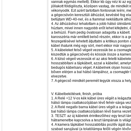
vannak egymás mellett). Ekkor kb úgy néz ki az eg
jóllakott földigiliszta, középen vastag, de mindkét
vékonyodik. Ezt azért tartottam fontosnak leírni, m
a gégecsövön keresztüli áthúzást, kevésbé fog elak
befújtam WD-40-nel, és a fiammal nekiláttunk áthú
4. Az áthúzáshoz lehatottam a jobb hátsó üléstámlát
húztam, mivel innen nagyobb erőt lehet kifejtetni,
a behúzó. Fiam pedig óvatosan adagolta a kábelt. 
karosszéria már említett belső részén, ekkor is a
feszegetésével lehetett átjuttatni a kritikus ponto
kábel ihatunk még egy sört, mert ekkor már nagy
5. A kábeleket felső végeit vezessük be a csomagt
kiszedtük a gégecsövet) és kössük össze a kamer
6. A túlsó végeit vezessük el az aksi feletti kábelek
hosszabbítani a tápkábelt, azzal a kábellel, amelyr
bedugós kábelsaru véget. A kábelnek olyan hossz
bőven elérjen a bal hátsó lámpához, a csomagtér lö
elvezetve.
7. A gégecső mindkét peremét tegyük vissza a hel
V. Kábelbekötések, finish, próba
1. A Relé +12 V-os kék kábel üres végét a leágazt
hátsó lámpa csatlakozójában lévő fehér-sárga ve
2. A Relé negatív barna kábel üres végét a a leág
bal hátsó lámpa csatlakozójában lévő barna veze
3. TESZT: az új kábelek érintkezőihez egy teszt l
hátramenetbe kapcsolva a teszt lámpának is világít
4. A kamera tápkábel hosszabbítás pozitív ágát du
szabad sarujával (a tolatólámpa felőli végén lévőv