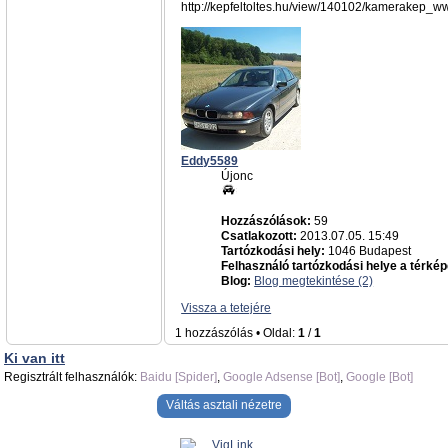
http://kepfeltoltes.hu/view/140102/kamerakep_ww
Eddy5589
Újonc
Hozzászólások:
59
Csatlakozott:
2013.07.05. 15:49
Tartózkodási hely:
1046 Budapest
Felhasználó tartózkodási helye a térkép
Blog:
Blog megtekintése (2)
Vissza a tetejére
1 hozzászólás • Oldal:
1
/
1
Ki van itt
Regisztrált felhasználók:
Baidu [Spider]
,
Google Adsense [Bot]
,
Google [Bot]
Váltás asztali nézetre