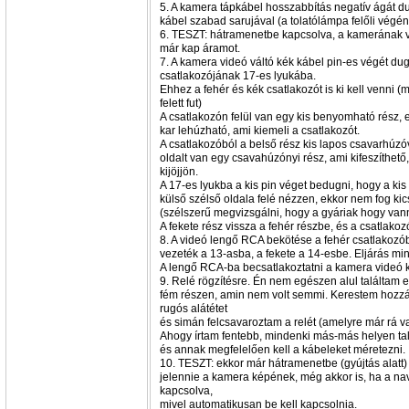
5. A kamera tápkábel hosszabbítás negatív ágát d
kábel szabad sarujával (a tolatólámpa felőli végén
6. TESZT: hátramenetbe kapcsolva, a kamerának vil
már kap áramot.
7. A kamera videó váltó kék kábel pin-es végét du
csatlakozójának 17-es lyukába.
Ehhez a fehér és kék csatlakozót is ki kell venni (
felett fut)
A csatlakozón felül van egy kis benyomható rész, ek
kar lehúzható, ami kiemeli a csatlakozót.
A csatlakozóból a belső rész kis lapos csavarhúzó
oldalt van egy csavahúzónyi rész, ami kifeszíthető
kijöjjön.
A 17-es lyukba a kis pin véget bedugni, hogy a ki
külső szélső oldala felé nézzen, ekkor nem fog kic
(szélszerű megvizsgálni, hogy a gyáriak hogy van
A fekete rész vissza a fehér részbe, és a csatlak
8. A videó lengő RCA bekötése a fehér csatlakozób
vezeték a 13-asba, a fekete a 14-esbe. Eljárás mi
A lengő RCA-ba becsatlakoztatni a kamera videó 
9. Relé rögzítésre. Én nem egészen alul találtam e
fém részen, amin nem volt semmi. Kerestem hozz
rugós alátétet
és simán felcsavaroztam a relét (amelyre már rá 
Ahogy írtam fentebb, mindenki más-más helyen talá
és annak megfelelően kell a kábeleket méretezni.
10. TESZT: ekkor már hátramenetbe (gyújtás alatt) 
jelennie a kamera képének, még akkor is, ha a navi
kapcsolva,
mivel automatikusan be kell kapcsolnia.