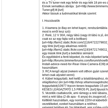
és a TV tuner-nek egy fehér és egy kék 18 pin-es 
Ennek sematikus ábrája : [url=http://www.bimme
Tuner.gif] itt [/url]
Akkor lássuk a tudnivalókat témák szerint:
I. Hozzávalók
1. A kamera (e-Bay-en lehet kapni, rendszámtábla v
most is erről lesz szó)
2. Relé, 12 V 30A, négy lábú (vagy öt lábú is jó, én
csak ez az egy fajta volt a boltban)
[url=http://farm2.static.flickr.com/1116/472227983
egy lilnk [/url] egy alkalmas reléről.
[url=http://farm2.static.flickr.com/1193/4721749011
egy másik lilnk [/url] a bekötési sémáról.
És egyébként a fenti képeket, és más képeket tar
[url=http://forums.bimmerforums.com/forum/show
Install-advice-need-for-Rear-View-Camera-E39] olda
használtam:
3. RCA lengő aljzat (nekem volt otthon gyári szere
lehet csak aljzatot venni)
4. Kábel leágaztató, kell kettő a tolatólámpához, 
világításhoz (én [url=http://shop.villamossagidiszk
leagaztatok/10977-tracon-keses-leagaztato-15-p
KÉSES LEÁGAZTATÓ 1,5 PIROS PL [/url] típusút h
5. Vezeték csatlakozók, ami rámegy a relé lábaira, 
mint a relé lába (2 db apa - 6 anya) és zsugorcső,
Kétfélét használtam, egy normál 220V-ot kábelből
vezetékeket, ezeket használtam a reléhez.
valamint találtam kb 2m tábkábelt, ami szűrke-szűr