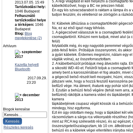
5. A régi világítást el kell helyezni a csomagtartó f
2013.07.05. 15:49
kábelkötözővel, hogy a BC ne jelezzen hibát.
Tartózkodási hely:
Én egy kis szivacsdarabot is raktam a lámpa és a 
1046 Budapest
tudjon feszülni, és véletlenül se zörögjön a rázkód
Felhasználó
tartózkodási helye
IV. Kábelek áthúzása a csomagtartófedél gégecs
a térképen:
1046
Na, ez az első igazi nagy kihívás.
Budapest
1. A gégecsövet válasszuk le a csomagtartó fedélről
Blog:
Blog
csomagtartóról. Kihúzni nem tudjuk, mivel alul (a
megtekintése (2)
felül)
folytatódik még, és egy nagyobb peremmel végződ
Arhívum
jobb-felső felén. Próbáljuk összenyomni, és akkor
szeptember
a gyári kábelek. Érdemes megnézni, nálam egy el 
2017
vágták volna), az összeforrasztottam.
2. A kábelbehúzót próbájuk meg átvezetni rajta. E
Kazetta helyett
a sikositó WD-40-et. Felülről toljuk a csomagtartó f
Bluetooth
amely bent a karosszériában el fog akadni, mivel ot
a gégecső belső részét kell mozgatni, húzni, viss
2017.09.29.
játszani vele, hogy a hozzá feszülő karosszéria p
23:20
befűző vége. Ha átment, ihatunk egy pohár sört (káv
3. Ezután a behúzó felső végére (tehát nem arra, 
befűzést) rákötjük a kamera videó és tápkábeljét. I
december
kamera
2013
tápkábeljének csupasz végét kössük rá a behúzór
mindegy, hisz egyforma.
Blogok keresése
Ezt én úgy oldottam megy, hogy a tápkábel két vé
rácsomóztam a sárga rca vékonyabb részéhez (ho
mint az RCA leg szélesebb része), és az egészet,
összeszigetelőszalagoztam, kb 10 cm. átfedéssel 
Részletes keresés
behúzó és a kábelek végei ellentétes irányba néz