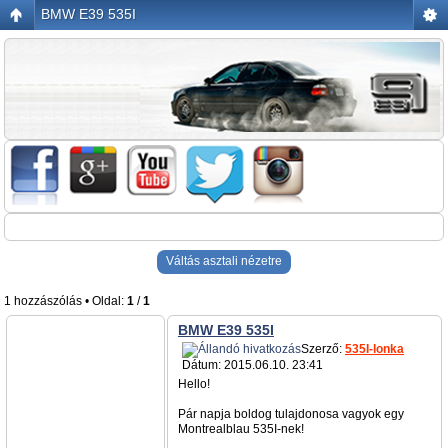
BMW E39 535I
Váltás asztali nézetre
1 hozzászólás • Oldal:
1
/
1
BMW E39 535I
Szerző:
535I-lonka
Dátum: 2015.06.10. 23:41
Hello!
Pár napja boldog tulajdonosa vagyok egy
Montrealblau 535I-nek!