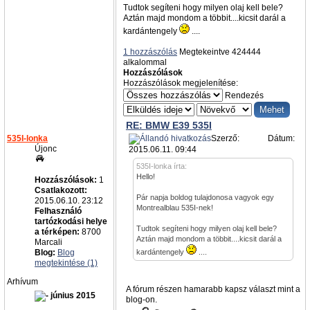
Tudtok segíteni hogy milyen olaj kell bele?
Aztán majd mondom a többit....kicsit darál a
kardántengely
....
1 hozzászólás
Megtekeintve 424444
alkalommal
Hozzászólások
Hozzászólások megjelenítése:
Rendezés
RE: BMW E39 535I
535I-lonka
Szerző:
admin
Dátum:
Újonc
2015.06.11. 09:44
535I-lonka írta:
Hello!
Hozzászólások:
1
Csatlakozott:
Pár napja boldog tulajdonosa vagyok egy
2015.06.10. 23:12
Montrealblau 535I-nek!
Felhasználó
tartózkodási helye
Tudtok segíteni hogy milyen olaj kell bele?
a térképen:
8700
Aztán majd mondom a többit....kicsit darál a
Marcali
Blog:
Blog
kardántengely
....
megtekintése (1)
Arhívum
A fórum részen hamarabb kapsz választ mint a
június 2015
blog-on.