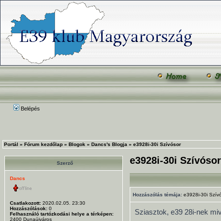
Belépés
Portál
»
Fórum kezdőlap
»
Blogok
»
Dancs's Blogja
»
e3928i-30i Szívósor
e3928i-30i Szívósor
Szerző
Dancs
Hozzászólás témája:
e3928i-30i Szív
Csatlakozott:
2020.02.05. 23:30
Hozzászólások:
0
Sziasztok, e39 28i-nek miv
Felhasználó tartózkodási helye a térképen:
2400 Dunaújváros