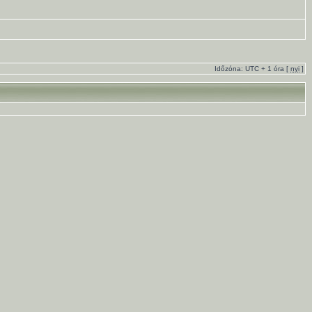
Időzóna: UTC + 1 óra [
nyi
]