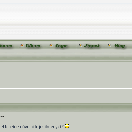
ósor
el lehetne növelni teljesitményét?