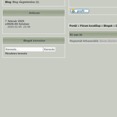
Blog:
Blog megtekintése (1)
Arhívum
február 2020
e3928i-30i Szívósor
Portál
»
Fórum kezdőlap
»
Blogok
»
2020.02.05. 23:36
Ki van itt
Blogok keresése
Regisztrált felhasználók:
Baidu [Spider
Részletes keresés