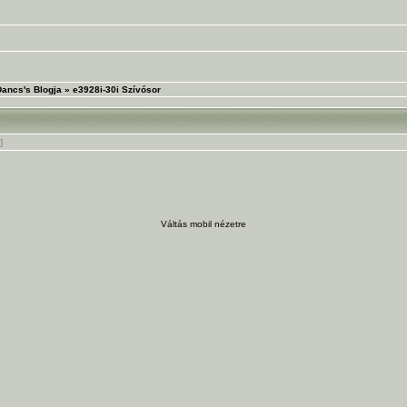
Dancs's Blogja
»
e3928i-30i Szívósor
]
Váltás mobil nézetre