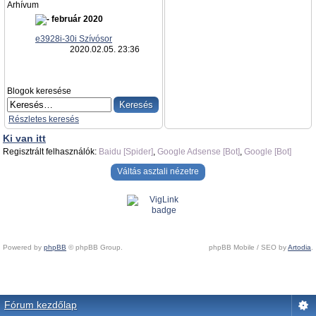
Arhívum
február 2020
e3928i-30i Szívósor
2020.02.05. 23:36
Blogok keresése
Részletes keresés
Ki van itt
Regisztrált felhasználók:
Baidu [Spider]
,
Google Adsense [Bot]
,
Google [Bot]
Váltás asztali nézetre
Powered by
phpBB
© phpBB Group.
phpBB Mobile / SEO by
Artodia
.
Fórum kezdőlap