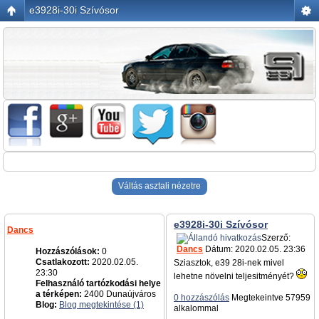
e3928i-30i Szívósor
Váltás asztali nézetre
e3928i-30i Szívósor
Dancs
Szerző:
Dancs
Dátum: 2020.02.05. 23:36
Hozzászólások:
0
Csatlakozott:
2020.02.05.
Sziasztok, e39 28i-nek mivel
23:30
lehetne növelni teljesitményét?
Felhasználó tartózkodási helye
a térképen:
2400 Dunaújváros
0 hozzászólás
Megtekeintve 57959
Blog:
Blog megtekintése (1)
alkalommal