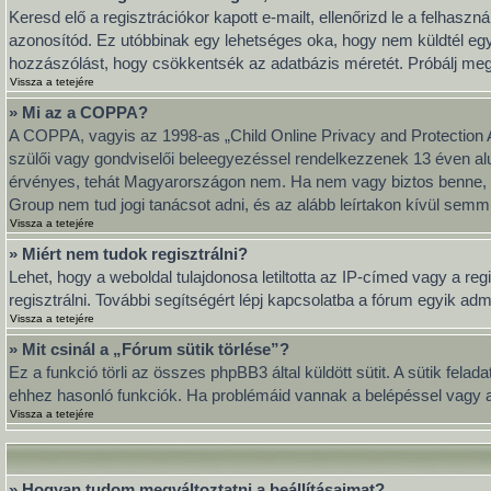
Keresd elő a regisztrációkor kapott e-mailt, ellenőrizd le a felhasz
azonosítód. Ez utóbbinak egy lehetséges oka, hogy nem küldtél eg
hozzászólást, hogy csökkentsék az adatbázis méretét. Próbálj meg ú
Vissza a tetejére
» Mi az a COPPA?
A COPPA, vagyis az 1998-as „Child Online Privacy and Protection A
szülői vagy gondviselői beleegyezéssel rendelkezzenek 13 éven al
érvényes, tehát Magyarországon nem. Ha nem vagy biztos benne, hog
Group nem tud jogi tanácsot adni, és az alább leírtakon kívül semmi
Vissza a tetejére
» Miért nem tudok regisztrálni?
Lehet, hogy a weboldal tulajdonosa letiltotta az IP-címed vagy a regi
regisztrálni. További segítségért lépj kapcsolatba a fórum egyik adm
Vissza a tetejére
» Mit csinál a „Fórum sütik törlése”?
Ez a funkció törli az összes phpBB3 által küldött sütit. A sütik fel
ehhez hasonló funkciók. Ha problémáid vannak a belépéssel vagy a k
Vissza a tetejére
» Hogyan tudom megváltoztatni a beállításaimat?