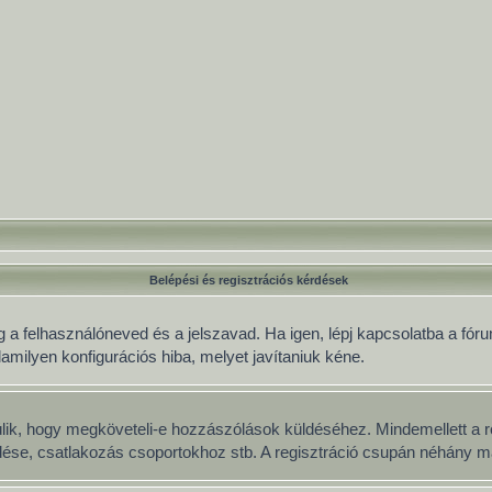
Belépési és regisztrációs kérdések
 a felhasználóneved és a jelszavad. Ha igen, lépj kapcsolatba a fórum
lamilyen konfigurációs hiba, melyet javítaniuk kéne.
múlik, hogy megköveteli-e hozzászólások küldéséhez. Mindemellett a r
üldése, csatlakozás csoportokhoz stb. A regisztráció csupán néhány má