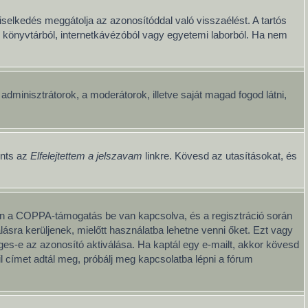
iselkedés meggátolja az azonosítóddal való visszaélést. A tartós
ul könyvtárból, internetkávézóból vagy egyetemi laborból. Ha nem
z adminisztrátorok, a moderátorok, illetve saját magad fogod látni,
ints az
Elfelejtettem a jelszavam
linkre. Kövesd az utasításokat, és
iben a COPPA-támogatás be van kapcsolva, és a regisztráció során
ásra kerüljenek, mielőtt használatba lehetne venni őket. Ezt vagy
éges-e az azonosító aktiválása. Ha kaptál egy e-mailt, akkor kövesd
l címet adtál meg, próbálj meg kapcsolatba lépni a fórum