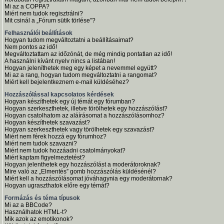
Mi az a COPPA?
Miért nem tudok regisztrálni?
Mit csinál a „Fórum sütik törlése”?
Felhasználói beállítások
Hogyan tudom megváltoztatni a beállításaimat?
Nem pontos az idő!
Megváltoztattam az időzónát, de még mindig pontatlan az idő!
A használni kívánt nyelv nincs a listában!
Hogyan jeleníthetek meg egy képet a nevemmel együtt?
Mi az a rang, hogyan tudom megváltoztatni a rangomat?
Miért kell bejelentkeznem e-mail küldéséhez?
Hozzászólással kapcsolatos kérdések
Hogyan készíthetek egy új témát egy fórumban?
Hogyan szerkeszthetek, illetve törölhetek egy hozzászólást?
Hogyan csatolhatom az aláírásomat a hozzászólásomhoz?
Hogyan készíthetek szavazást?
Hogyan szerkeszthetek vagy törölhetek egy szavazást?
Miért nem férek hozzá egy fórumhoz?
Miért nem tudok szavazni?
Miért nem tudok hozzáadni csatolmányokat?
Miért kaptam figyelmeztetést?
Hogyan jelenthetek egy hozzászólást a moderátoroknak?
Mire való az „Elmentés” gomb hozzászólás küldésénél?
Miért kell a hozzászólásomat jóváhagynia egy moderátornak?
Hogyan ugraszthatok előre egy témát?
Formázás és téma típusok
Mi az a BBCode?
Használhatok HTML-t?
Mik azok az emotikonok?