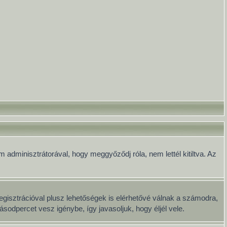
 adminisztrátorával, hogy meggyőződj róla, nem lettél kitiltva. Az
egisztrációval plusz lehetőségek is elérhetővé válnak a számodra,
sodpercet vesz igénybe, így javasoljuk, hogy éljél vele.