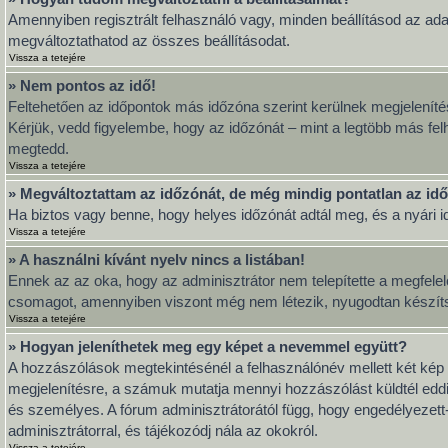
Amennyiben regisztrált felhasználó vagy, minden beállításod az ada
megváltoztathatod az összes beállításodat.
Vissza a tetejére
» Nem pontos az idő!
Feltehetően az időpontok más időzóna szerint kerülnek megjeleníté
Kérjük, vedd figyelembe, hogy az időzónát – mint a legtöbb más felh
megtedd.
Vissza a tetejére
» Megváltoztattam az időzónát, de még mindig pontatlan az idő
Ha biztos vagy benne, hogy helyes időzónát adtál meg, és a nyári idő
Vissza a tetejére
» A használni kívánt nyelv nincs a listában!
Ennek az az oka, hogy az adminisztrátor nem telepítette a megfelel
csomagot, amennyiben viszont még nem létezik, nyugodtan készítsd el
Vissza a tetejére
» Hogyan jeleníthetek meg egy képet a nevemmel együtt?
A hozzászólások megtekintésénél a felhasználónév mellett két kép 
megjelenítésre, a számuk mutatja mennyi hozzászólást küldtél eddi
és személyes. A fórum adminisztrátorától függ, hogy engedélyezett-e
adminisztrátorral, és tájékozódj nála az okokról.
Vissza a tetejére