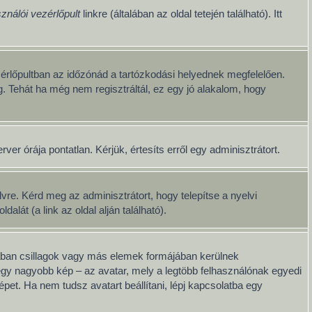
ználói vezérlőpult
linkre (általában az oldal tetején található). Itt
érlőpultban az időzónád a tartózkodási helyednek megfelelően.
g. Tehát ha még nem regisztráltál, ez egy jó alakalom, hogy
er órája pontatlan. Kérjük, értesíts erről egy adminisztrátort.
re. Kérd meg az adminisztrátort, hogy telepítse a nyelvi
át (a link az oldal alján található).
lában csillagok vagy más elemek formájában kerülnek
egy nagyobb kép – az avatar, mely a legtöbb felhasználónak egyedi
pet. Ha nem tudsz avatart beállítani, lépj kapcsolatba egy