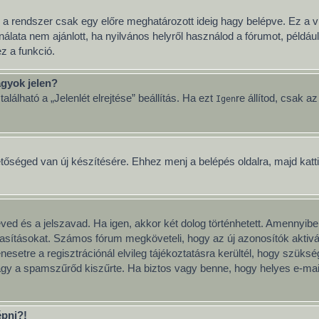
 a rendszer csak egy előre meghatározott ideig hagy belépve. Ez a v
nálata nem ajánlott, ha nyilvános helyről használod a fórumot, példá
z a funkció.
gyok jelen?
lálható a „Jelenlét elrejtése” beállítás. Ha ezt
re állítod, csak a
Igen
etőséged van új készítésére. Ehhez menj a belépés oldalra, majd katt
neved és a jelszavad. Ha igen, akkor két dolog történhetett. Amenny
tasításokat. Számos fórum megköveteli, hogy az új azonosítók aktivál
esetre a regisztrációnál elvileg tájékoztatásra kerültél, hogy szüks
vagy a spamszűrőd kiszűrte. Ha biztos vagy benne, hogy helyes e-mai
épni?!