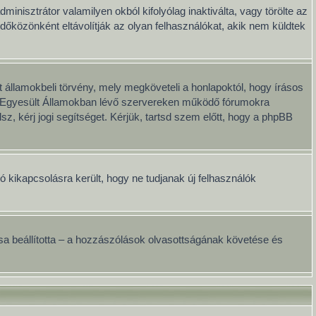
minisztrátor valamilyen okból kifolyólag inaktiválta, vagy törölte az
közönként eltávolítják az olyan felhasználókat, akik nem küldtek
 államokbeli törvény, mely megköveteli a honlapoktól, hogy írásos
ai Egyesült Államokban lévő szervereken működő fórumokra
, kérj jogi segítséget. Kérjük, tartsd szem előtt, hogy a phpBB
ció kikapcsolásra került, hogy ne tudjanak új felhasználók
onosa beállította – a hozzászólások olvasottságának követése és