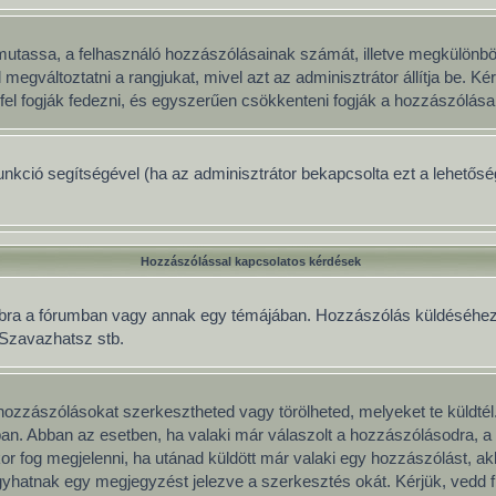
gy mutassa, a felhasználó hozzászólásainak számát, illetve megkülönb
 megváltoztatni a rangjukat, mivel azt az adminisztrátor állítja be. 
fel fogják fedezni, és egyszerűen csökkenteni fogják a hozzászólása
 funkció segítségével (ha az adminisztrátor bekapcsolta ezt a lehető
Hozzászólással kapcsolatos kérdések
mbra a fórumban vagy annak egy témájában. Hozzászólás küldéséhez le
, Szavazhatsz stb.
ozzászólásokat szerkesztheted vagy törölheted, melyeket te küldtél
mban. Abban az esetben, ha valaki már válaszolt a hozzászólásodra, a 
or fog megjelenni, ha utánad küldött már valaki egy hozzászólást, a
yhatnak egy megjegyzést jelezve a szerkesztés okát. Kérjük, vedd f