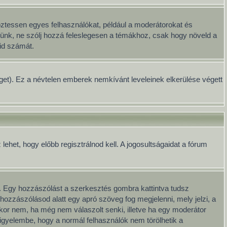
öztessen egyes felhasználókat, például a moderátorokat és
Kérünk, ne szólj hozzá feleslegesen a témákhoz, csak hogy növeld a
id számát.
séget). Ez a névtelen emberek nemkívánt leveleinek elkerülése végett
het, hogy előbb regisztrálnod kell. A jogosultságaidat a fórum
. Egy hozzászólást a szerkesztés gombra kattintva tudsz
hozzászólásod alatt egy apró szöveg fog megjelenni, mely jelzi, a
kkor nem, ha még nem válaszolt senki, illetve ha egy moderátor
igyelembe, hogy a normál felhasználók nem törölhetik a