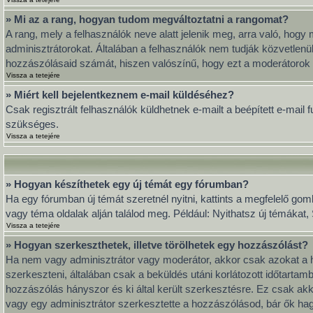
» Mi az a rang, hogyan tudom megváltoztatni a rangomat?
A rang, mely a felhasználók neve alatt jelenik meg, arra való, ho
adminisztrátorokat. Általában a felhasználók nem tudják közvetlenül
hozzászólásaid számát, hiszen valószínű, hogy ezt a moderátorok 
Vissza a tetejére
» Miért kell bejelentkeznem e-mail küldéséhez?
Csak regisztrált felhasználók küldhetnek e-mailt a beépített e-mail
szükséges.
Vissza a tetejére
» Hogyan készíthetek egy új témát egy fórumban?
Ha egy fórumban új témát szeretnél nyitni, kattints a megfelelő go
vagy téma oldalak alján találod meg. Például: Nyithatsz új témákat
Vissza a tetejére
» Hogyan szerkeszthetek, illetve törölhetek egy hozzászólást?
Ha nem vagy adminisztrátor vagy moderátor, akkor csak azokat a h
szerkeszteni, általában csak a beküldés utáni korlátozott időtarta
hozzászólás hányszor és ki által került szerkesztésre. Ez csak akk
vagy egy adminisztrátor szerkesztette a hozzászólásod, bár ők hag