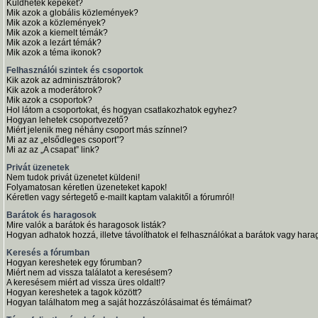
Küldhetek képeket?
Mik azok a globális közlemények?
Mik azok a közlemények?
Mik azok a kiemelt témák?
Mik azok a lezárt témák?
Mik azok a téma ikonok?
Felhasználói szintek és csoportok
Kik azok az adminisztrátorok?
Kik azok a moderátorok?
Mik azok a csoportok?
Hol látom a csoportokat, és hogyan csatlakozhatok egyhez?
Hogyan lehetek csoportvezető?
Miért jelenik meg néhány csoport más színnel?
Mi az az „elsődleges csoport”?
Mi az az „A csapat” link?
Privát üzenetek
Nem tudok privát üzenetet küldeni!
Folyamatosan kéretlen üzeneteket kapok!
Kéretlen vagy sértegető e-mailt kaptam valakitől a fórumról!
Barátok és haragosok
Mire valók a barátok és haragosok listák?
Hogyan adhatok hozzá, illetve távolíthatok el felhasználókat a barátok vagy harag
Keresés a fórumban
Hogyan kereshetek egy fórumban?
Miért nem ad vissza találatot a keresésem?
A keresésem miért ad vissza üres oldalt!?
Hogyan kereshetek a tagok között?
Hogyan találhatom meg a saját hozzászólásaimat és témáimat?