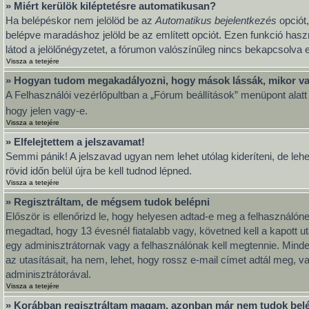
» Miért kerülök kiléptetésre automatikusan?
Ha belépéskor nem jelölöd be az
Automatikus bejelentkezés
opciót,
belépve maradáshoz jelöld be az említett opciót. Ezen funkció hasz
látod a jelölőnégyzetet, a fórumon valószínűleg nincs bekapcsolva e
Vissza a tetejére
» Hogyan tudom megakadályozni, hogy mások lássák, mikor va
A Felhasználói vezérlőpultban a „Fórum beállítások” menüpont alatt ta
hogy jelen vagy-e.
Vissza a tetejére
» Elfelejtettem a jelszavamat!
Semmi pánik! A jelszavad ugyan nem lehet utólag kideríteni, de leh
rövid időn belül újra be kell tudnod lépned.
Vissza a tetejére
» Regisztráltam, de mégsem tudok belépni
Először is ellenőrizd le, hogy helyesen adtad-e meg a felhasználó
megadtad, hogy 13 évesnél fiatalabb vagy, követned kell a kapott u
egy adminisztrátornak vagy a felhasználónak kell megtennie. Minden
az utasításait, ha nem, lehet, hogy rossz e-mail címet adtál meg, 
adminisztrátorával.
Vissza a tetejére
» Korábban regisztráltam magam, azonban már nem tudok bel