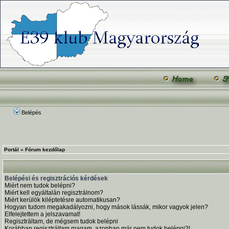
Belépés
Portál
»
Fórum kezdőlap
Belépési és regisztrációs kérdések
Miért nem tudok belépni?
Miért kell egyáltalán regisztrálnom?
Miért kerülök kiléptetésre automatikusan?
Hogyan tudom megakadályozni, hogy mások lássák, mikor vagyok jelen?
Elfelejtettem a jelszavamat!
Regisztráltam, de mégsem tudok belépni
Korábban regisztráltam magam, azonban már nem tudok belépni?!