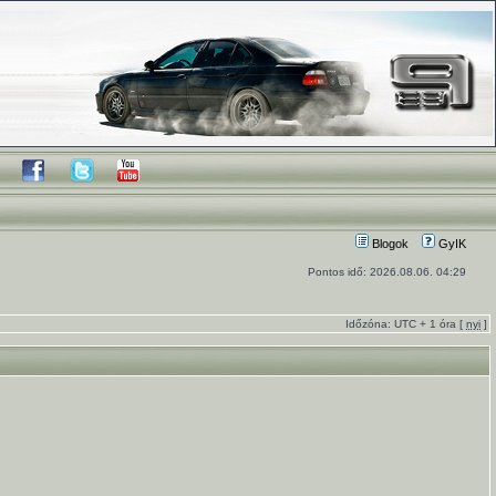
Blogok
GyIK
Pontos idő: 2026.08.06. 04:29
Időzóna: UTC + 1 óra [
nyi
]