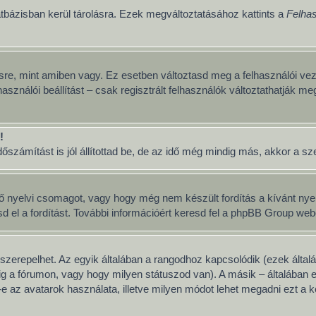
tbázisban kerül tárolásra. Ezek megváltoztatásához kattints a
Felhas
sre, mint amiben vagy. Ez esetben változtasd meg a felhasználói vez
asználói beállítást – csak regisztrált felhasználók változtathatják me
!
számítást is jól állítottad be, de az idő még mindig más, akkor a szerv
ő nyelvi csomagot, vagy hogy még nem készült fordítás a kívánt nyelv
 a fordítást. További információért keresd fel a phpBB Group weboldal
szerepelhet. Az egyik általában a rangodhoz kapcsolódik (ezek álta
g a fórumon, vagy hogy milyen státuszod van). A másik – általában 
 az avatarok használata, illetve milyen módot lehet megadni ezt a ké