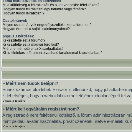
Téma feliratkozások és kedvencek
Mi a különbség a feliratkozás és a kedvencekbe tétel között?
Hogyan tudok feliratkozni egy fórumra vagy témára?
Hogyan tudok leiratkozni?
Csatolmányok
Milyen csatolmányok engedélyezettek ezen a fórumon?
Hogyan érem el a saját csatolmányaimat?
phpBB 3 kérdések
Ki készítette ezt a fórumot?
Ki készítette ezt a magyar fordítást?
Miért nem érhető el az X szolgáltatás?
Ki az illetékes a fórumon olvasható tartalommal kapcsolatban?
» Miért nem tudok belépni?
Ennek számos oka lehet. Először is ellenőrizd, hogy jól adtad-e meg
is lehetséges, hogy a weboldal üzemeltetőjének oldalán lépett fel va
Vissza a tetejére
» Miért kell egyáltalán regisztrálnom?
A regisztráció nem feltétlenül kötelező, a fórum adminisztrátorán 
mint például avatar használata, privát üzenetek, illetve e-mailek k
Vissza a tetejére