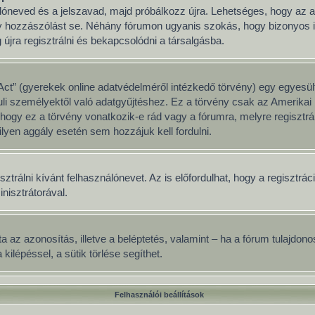
nálóneved és a jelszavad, majd próbálkozz újra. Lehetséges, hogy az ad
y hozzászólást se. Néhány fórumon ugyanis szokás, hogy bizonyos idő
jra regisztrálni és bekapcsolódni a társalgásba.
ct” (gyerekek online adatvédelméről intézkedő törvény) egy egyesült
uli személyektől való adatgyűjtéshez. Ez a törvény csak az Amerik
y ez a törvény vonatkozik-e rád vagy a fórumra, melyre regisztrálsz
lyen aggály esetén sem hozzájuk kell fordulni.
sztrálni kívánt felhasználónevet. Az is előfordulhat, hogy a regisztrá
inisztrátorával.
adata az azonosítás, illetve a beléptetés, valamint – ha a fórum tulajd
ilépéssel, a sütik törlése segíthet.
Felhasználói beállítások