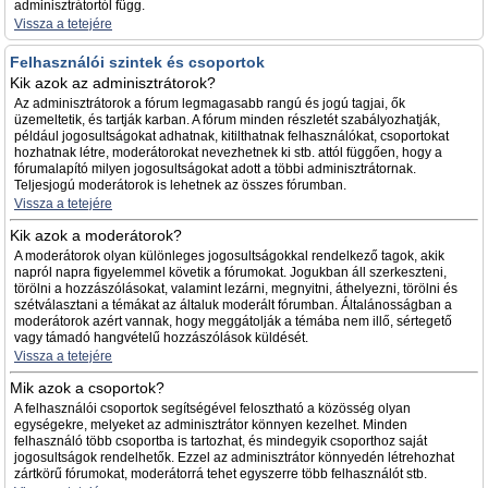
adminisztrátortól függ.
Vissza a tetejére
Felhasználói szintek és csoportok
Kik azok az adminisztrátorok?
Az adminisztrátorok a fórum legmagasabb rangú és jogú tagjai, ők
üzemeltetik, és tartják karban. A fórum minden részletét szabályozhatják,
például jogosultságokat adhatnak, kitilthatnak felhasználókat, csoportokat
hozhatnak létre, moderátorokat nevezhetnek ki stb. attól függően, hogy a
fórumalapító milyen jogosultságokat adott a többi adminisztrátornak.
Teljesjogú moderátorok is lehetnek az összes fórumban.
Vissza a tetejére
Kik azok a moderátorok?
A moderátorok olyan különleges jogosultságokkal rendelkező tagok, akik
napról napra figyelemmel követik a fórumokat. Jogukban áll szerkeszteni,
törölni a hozzászólásokat, valamint lezárni, megnyitni, áthelyezni, törölni és
szétválasztani a témákat az általuk moderált fórumban. Általánosságban a
moderátorok azért vannak, hogy meggátolják a témába nem illő, sértegető
vagy támadó hangvételű hozzászólások küldését.
Vissza a tetejére
Mik azok a csoportok?
A felhasználói csoportok segítségével felosztható a közösség olyan
egységekre, melyeket az adminisztrátor könnyen kezelhet. Minden
felhasználó több csoportba is tartozhat, és mindegyik csoporthoz saját
jogosultságok rendelhetők. Ezzel az adminisztrátor könnyedén létrehozhat
zártkörű fórumokat, moderátorrá tehet egyszerre több felhasználót stb.