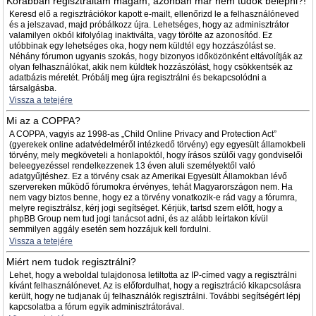
Korábban regisztráltam magam, azonban már nem tudok belépni?!
Keresd elő a regisztrációkor kapott e-mailt, ellenőrizd le a felhasználóneved
és a jelszavad, majd próbálkozz újra. Lehetséges, hogy az adminisztrátor
valamilyen okból kifolyólag inaktiválta, vagy törölte az azonosítód. Ez
utóbbinak egy lehetséges oka, hogy nem küldtél egy hozzászólást se.
Néhány fórumon ugyanis szokás, hogy bizonyos időközönként eltávolítják az
olyan felhasználókat, akik nem küldtek hozzászólást, hogy csökkentsék az
adatbázis méretét. Próbálj meg újra regisztrálni és bekapcsolódni a
társalgásba.
Vissza a tetejére
Mi az a COPPA?
A COPPA, vagyis az 1998-as „Child Online Privacy and Protection Act”
(gyerekek online adatvédelméről intézkedő törvény) egy egyesült államokbeli
törvény, mely megköveteli a honlapoktól, hogy írásos szülői vagy gondviselői
beleegyezéssel rendelkezzenek 13 éven aluli személyektől való
adatgyűjtéshez. Ez a törvény csak az Amerikai Egyesült Államokban lévő
szervereken működő fórumokra érvényes, tehát Magyarországon nem. Ha
nem vagy biztos benne, hogy ez a törvény vonatkozik-e rád vagy a fórumra,
melyre regisztrálsz, kérj jogi segítséget. Kérjük, tartsd szem előtt, hogy a
phpBB Group nem tud jogi tanácsot adni, és az alább leírtakon kívül
semmilyen aggály esetén sem hozzájuk kell fordulni.
Vissza a tetejére
Miért nem tudok regisztrálni?
Lehet, hogy a weboldal tulajdonosa letiltotta az IP-címed vagy a regisztrálni
kívánt felhasználónevet. Az is előfordulhat, hogy a regisztráció kikapcsolásra
került, hogy ne tudjanak új felhasználók regisztrálni. További segítségért lépj
kapcsolatba a fórum egyik adminisztrátorával.