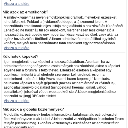
Vissza a tetejére
Mik azok az emotikonok?
A smiley-k vagy más néven emotikonok kis grafikák, melyekkel érzéseket
lehet kifejezni. Például a :) vidámot/boldogot, a :( szomorút jelent. A
használható emotikonok teljes listája megtalálható a hozzászólás küldésénél.
Lehetőleg ne használj túl sok emotikont, mert nehezen lesz olvasható a
hozzászólás, ezért pedig egy moderátor kiszerkesztheti őket, vagy akár az
egész hozzászólást törölheti. A fórum adminisztrátora beállíthat egy felső
korlátot, melynél nem használhatsz több emotikont egy hozzászólásban.
Vissza a tetejére
Küldhetek képeket?
Igen, megjeleníthetsz képeket a hozzászólásaidban. Azonban, ha az
adminisztrátor engedélyezte a csatolmányok hozzáadását, akkor a képeket
egyenesen a fórumra is feltöltheted. Ellenkező esetben a képeket egy
publikus, mindenki által elérhető szerveren kell tárolnod, és onnan
belinkelned – például: http://www.akarmi.hu/en-kepem.gif. Nem tudsz
belinkelni képeket a saját gépedről (hacsak az nem érhető el kívülről is),
azonosítást igénylő oldalakról (mint például freemail, gmail, yahoo
postafiókok), jelszóval védett weblapokról stb. A képek megjelenítéséhez
használd az [img] BBCode címkét.
Vissza a tetejére
Mik azok a globális közlemények?
A globális közlemények fontos információkat tartalmaznak, ezért olvasd el
őket valahányszor csak tudod. A felhasználói vezérlőpultban és minden fórum
tetején jelennek meg. Globális közlemények küldéséhez az adminisztrátor
adhat jogosultságot.