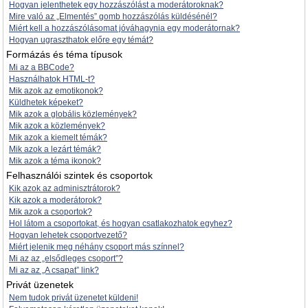
Hogyan jelenthetek egy hozzászólást a moderátoroknak?
Mire való az „Elmentés” gomb hozzászólás küldésénél?
Miért kell a hozzászólásomat jóváhagynia egy moderátornak?
Hogyan ugraszthatok előre egy témát?
Formázás és téma típusok
Mi az a BBCode?
Használhatok HTML-t?
Mik azok az emotikonok?
Küldhetek képeket?
Mik azok a globális közlemények?
Mik azok a közlemények?
Mik azok a kiemelt témák?
Mik azok a lezárt témák?
Mik azok a téma ikonok?
Felhasználói szintek és csoportok
Kik azok az adminisztrátorok?
Kik azok a moderátorok?
Mik azok a csoportok?
Hol látom a csoportokat, és hogyan csatlakozhatok egyhez?
Hogyan lehetek csoportvezető?
Miért jelenik meg néhány csoport más színnel?
Mi az az „elsődleges csoport”?
Mi az az „A csapat” link?
Privát üzenetek
Nem tudok privát üzenetet küldeni!