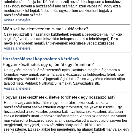
adminisztrátor állítja be. Kérünk, ne szólj hozzá feleslegesen a témákhoz,
csak hogy növeld a hozzászólásaid számát, hiszen valószínű, hogy ezt a
moderátorok fel fogják fedezni, és egyszerűen csökkenteni fogják a
hozzászólásaid számát.
Vissza a tetejére
Miért kell bejelentkeznem e-mail küldéséhez?
Csak regisztrált felhasználók küldhetnek e-mailt a beépített e-mail funkció
segítségével (ha az adminisztrátor bekapcsolta ezt a lehetőséget). Ez a
névtelen emberek nemkívánt leveleinek elkerülése végett szükséges.
Vissza a tetejére
Hozzászólással kapcsolatos kérdések
Hogyan készíthetek egy új témát egy fórumban?
Ha egy fórumban új témát szeretnél nyitni, kattints a megfelelő gombra a
fórumban vagy annak egy témájában. Hozzászólás küldéséhez lehet, hogy
előbb regisztrálnod kell. A jogosultságaidat a fórum vagy téma oldalak alján
találod meg. Például: Nyithatsz új témákat, Szavazhatsz stb.
Vissza a tetejére
Hogyan szerkeszthetek, illetve törölhetek egy hozzászólást?
Ha nem vagy adminisztrátor vagy moderátor, akkor csak azokat a
hozzászólásokat szerkesztheted vagy törölheted, melyeket te küldtél. Egy
hozzászólást a szerkesztés gombra kattintva tudsz szerkeszteni, általában
csak a beküldés utáni korlátozott időtartamban. Abban az esetben, ha valaki
már válaszolt a hozzászólásodra, a hozzászólásod alatt egy apró szöveg fog
megjelenni, mely jelzi, a hozzászólás hányszor és ki által került
szerkesztésre. Ez csak akkor fog megjelenni, ha utánad küldött már valaki egy