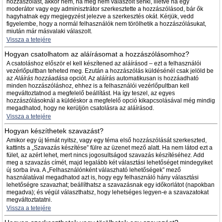
hozzászólást, akkor nem, ha még nem válaszolt senki, illetve ha egy
moderátor vagy egy adminisztrátor szerkesztette a hozzászólásod, bár ők
hagyhatnak egy megjegyzést jelezve a szerkesztés okát. Kérjük, vedd
figyelembe, hogy a normál felhasználók nem törölhetik a hozzászólásukat,
miután már másvalaki válaszolt.
Vissza a tetejére
Hogyan csatolhatom az aláírásomat a hozzászólásomhoz?
A csatoláshoz először el kell készítened az aláírásod – ezt a felhasználói
vezérlőpultban teheted meg. Ezután a hozzászólás küldésénél csak jelöld be
az
Aláírás hozzáadása
opciót. Az aláírás automatikusan is hozzáadható
minden hozzászóláshoz, ehhez is a felhasználói vezérlőpultban kell
megváltoztatnod a megfelelő beállítást. Ha így teszel, az egyes
hozzászólásoknál a küldéskor a megfelelő opció kikapcsolásával még mindig
megadhatod, hogy ne kerüljön csatolásra az aláírásod.
Vissza a tetejére
Hogyan készíthetek szavazást?
Amikor egy új témát nyitsz, vagy egy téma első hozzászólását szerkeszted,
kattints a „Szavazás készítése” fülre az üzenet mező alatt. Ha nem látod ezt a
fület, az azért lehet, mert nincs jogosultságod szavazás készítéséhez. Add
meg a szavazás címét, majd legalább két választási lehetőséget mindegyiket
új sorba írva. A „Felhasználónként válaszható lehetőségek” mező
használatával megadhatod azt is, hogy egy felhasználó hány választási
lehetőségre szavazhat; beállíthatsz a szavazásnak egy időkorlátot (napokban
megadva); és végül választhatsz, hogy lehetséges legyen-e a szavazatokat
megváltoztatatni.
Vissza a tetejére