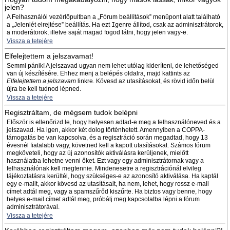
jelen?
A Felhasználói vezérlőpultban a „Fórum beállítások” menüpont alatt található
a „Jelenlét elrejtése” beállítás. Ha ezt
Igen
re állítod, csak az adminisztrátorok,
a moderátorok, illetve saját magad fogod látni, hogy jelen vagy-e.
Vissza a tetejére
Elfelejtettem a jelszavamat!
Semmi pánik! A jelszavad ugyan nem lehet utólag kideríteni, de lehetőséged
van új készítésére. Ehhez menj a belépés oldalra, majd kattints az
Elfelejtettem a jelszavam
linkre. Kövesd az utasításokat, és rövid időn belül
újra be kell tudnod lépned.
Vissza a tetejére
Regisztráltam, de mégsem tudok belépni
Először is ellenőrizd le, hogy helyesen adtad-e meg a felhasználóneved és a
jelszavad. Ha igen, akkor két dolog történhetett. Amennyiben a COPPA-
támogatás be van kapcsolva, és a regisztráció során megadtad, hogy 13
évesnél fiatalabb vagy, követned kell a kapott utasításokat. Számos fórum
megköveteli, hogy az új azonosítók aktiválásra kerüljenek, mielőtt
használatba lehetne venni őket. Ezt vagy egy adminisztrátornak vagy a
felhasználónak kell megtennie. Mindenesetre a regisztrációnál elvileg
tájékoztatásra kerültél, hogy szükséges-e az azonosító aktiválása. Ha kaptál
egy e-mailt, akkor kövesd az utasításait, ha nem, lehet, hogy rossz e-mail
címet adtál meg, vagy a spamszűrőd kiszűrte. Ha biztos vagy benne, hogy
helyes e-mail címet adtál meg, próbálj meg kapcsolatba lépni a fórum
adminisztrátorával.
Vissza a tetejére