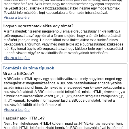
moderátor átnézett. Az is lehet, hogy az adminisztrátor egy olyan csoportba
helyezett téged, akiknek a hozzászólásait át kell néznie egy moderátornak.
További információért, lépj kapcsolatba a fórum adminisztrátorával.
Vissza a tetejére
Hogyan ugraszthatok előre egy témát?
A téma megtekintésénél megjelenő „Téma előreugrasztása” linkre kattintva
„előreugraszthatsz” egy témát a fórum tetejére, hogy a témák felsorolásánál
elsőként jelenjen meg. Ha nem látod ezt a linket, akkor ez a funkció nincs
bekapcsolva a fórumon, vagy még nem telt le az előugrasztáshoz szükséges
idő. Egy témát úgy is előreugraszthatsz, hogy küldesz bele egy hozzászólást
– ennél viszont vigyázz az aktuális fórum szabályainak betartására.
Vissza a tetejére
Formázás és téma típusok
Mi az a BBCode?
A BBCode a HTML nyelv egy speciális változata, mely nagy teret enged egy
szövegrészlet megformázásához. A BBCode használatának engedélyezése
az adminisztrátortól függ, de neked is lehetőséged van ki- vagy bekapcsolni a
hozzászólásaidnál. A BBCode hasonló felépítésű, mint a HTML, kivéve hogy a
címkék nem kacsacsőrök között („<” , ill. „>”), hanem szögletes zárójelben („[”,
ill. „]”) vannak. További információért lásd a BBCode útmutatót, melyet a
hozzászólásküldő oldalról érhetsz el.
Vissza a tetejére
Használhatok HTML-t?
Nem. Nem lehetséges HTML-t küldeni, majd azt HTML-ként is megjeleníteni.
A legtöbb HTML-lel létrehozható formázás BBCode használatával is elérhető.