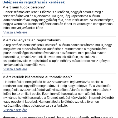
Belépési és regisztrációs kérdések
Miért nem tudok belépni?
Ennek számos oka lehet. Először is ellenőrizd, hogy jól adtad-e meg a
felhasználóneved és a jelszavad. Ha igen, lépj kapcsolatba a fórum
adminisztrátorával, hogy meggyőződj róla, nem lettél kitiltva. Az is lehetséges,
hogy a weboldal üzemeltetőjének oldalán lépett fel valamilyen konfigurációs
hiba, melyet javítaniuk kéne.
Vissza a tetejére
Miért kell egyáltalán regisztrálnom?
A regisztráció nem feltétlenül kötelező, a fórum adminisztrátorán múlik, hogy
megköveteli-e hozzászólások küldéséhez. Mindemellett a regisztrációval
plusz lehetőségek is elérhetővé válnak a számodra, mint például avatar
használata, privát üzenetek, illetve e-mailek küldése, csatlakozás
csoportokhoz stb. A regisztráció csupán néhány másodpercet vesz igénybe,
így javasoljuk, hogy éljél vele.
Vissza a tetejére
Miért kerülök kiléptetésre automatikusan?
Ha belépéskor nem jelölöd be az
Automatikus bejelentkezés
opciót, a
rendszer csak egy előre meghatározott ideig hagy belépve. Ez a viselkedés
meggátolja az azonosítóddal való visszaélést. A tartós belépve maradáshoz
jelöld be az említett opciót. Ezen funkció használata nem ajánlott, ha
nyilvános helyről használod a fórumot, például könyvtárból, internetkávézóból
vagy egyetemi laborból. Ha nem látod a jelölőnégyzetet, a fórumon
valószínűleg nincs bekapcsolva ez a funkció.
Vissza a tetejére
Hogyan tudom megakadályozni, hogy mások lássák, mikor vagyok