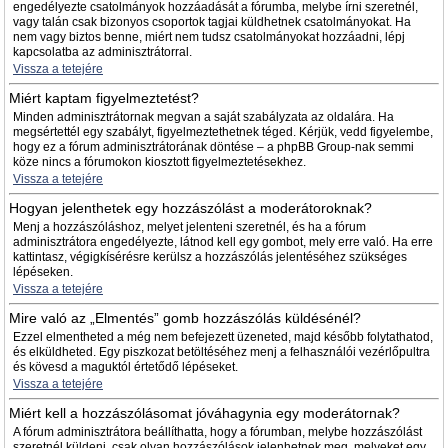
engedélyezte csatolmányok hozzáadását a fórumba, melybe írni szeretnél,
vagy talán csak bizonyos csoportok tagjai küldhetnek csatolmányokat. Ha
nem vagy biztos benne, miért nem tudsz csatolmányokat hozzáadni, lépj
kapcsolatba az adminisztrátorral.
Vissza a tetejére
Miért kaptam figyelmeztetést?
Minden adminisztrátornak megvan a saját szabályzata az oldalára. Ha
megsértettél egy szabályt, figyelmeztethetnek téged. Kérjük, vedd figyelembe,
hogy ez a fórum adminisztrátorának döntése – a phpBB Group-nak semmi
köze nincs a fórumokon kiosztott figyelmeztetésekhez.
Vissza a tetejére
Hogyan jelenthetek egy hozzászólást a moderátoroknak?
Menj a hozzászóláshoz, melyet jelenteni szeretnél, és ha a fórum
adminisztrátora engedélyezte, látnod kell egy gombot, mely erre való. Ha erre
kattintasz, végigkísérésre kerülsz a hozzászólás jelentéséhez szükséges
lépéseken.
Vissza a tetejére
Mire való az „Elmentés” gomb hozzászólás küldésénél?
Ezzel elmentheted a még nem befejezett üzeneted, majd később folytathatod,
és elküldheted. Egy piszkozat betöltéséhez menj a felhasználói vezérlőpultra
és kövesd a maguktól értetődő lépéseket.
Vissza a tetejére
Miért kell a hozzászólásomat jóváhagynia egy moderátornak?
A fórum adminisztrátora beállíthatta, hogy a fórumban, melybe hozzászólást
szeretnél küldeni, csak olyan hozzászólások jelenhetnek meg, melyeket egy