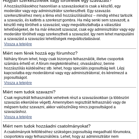
Hogyan szerkeszthetek vagy törölhetek egy szavazást?
A hozzászólásokhoz hasonlóan a szavazásokat is csak a készítő, egy
moderátor vagy egy adminisztrátor szerkesztheti. Egy szavazás
szerkesztéséhez menj a téma első hozzászólásához – mindig ehhez tartozik
a szavazás, és kattints a
szerkeszt
gombra. Ha még senki sem szavazott, a
készítő még törölheti a szavazást, vagy megváltoztathatja a választási
lehetőségeket, de ha már érkezett szavazat, csak egy adminisztrátor vagy egy
moderátor törölheti vagy szerkesztheti a szavazást. Így nem lehet manipulálni
a szavazást a szavazási lehetőségek megváltoztatásával.
Vissza a tetejére
Miért nem férek hozzá egy fórumhoz?
Néhány fórum lehet, hogy csak bizonyos felhasználók, illetve csoportok
számára érhető el. A fórum megtekintéséhez, olvasásához, benne
hozzászólás küldéséhez stb. lehet, hogy speciális jogosultság kell. Lépj
kapcsolatba egy moderátorral vagy egy adminisztrátorral, és kérelmezd a
jogosultságot.
Vissza a tetejére
Miért nem tudok szavazni?
Csak regisztrált felhasználók vehetnek részt a szavazásokban (a többszöri
szavazás elkerülése végett). Amennyiben regisztrált felhasználó vagy de
mégsem tudsz szavazni, akkor valószínűleg nincs jogosultságod a
szavazáshoz.
Vissza a tetejére
Miért nem tudok hozzáadni csatolmányokat?
A csatolmányok feltöltéséhez szükséges jogosultság megadható fórumokra,
csoportokra vagy felhasználókra. Lehet, hogy az adminisztrátor nem