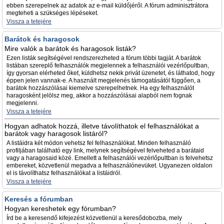
ebben szerepelnek az adatok az e-mail küldőjéről. A fórum adminisztrátora
megteheti a szükséges lépéseket.
Vissza a tetejére
Barátok és haragosok
Mire valók a barátok és haragosok listák?
Ezen listák segítségével rendszerezheted a fórum többi tagját. A barátok
listában szereplő felhasználók megjelennek a felhasználói vezérlőpultban,
így gyorsan elérheted őket, küldhetsz nekik privát üzenetet, és láthatod, hogy
éppen jelen vannak-e. A használt megjelenés támogatásától függően, a
barátok hozzászólásai kiemelve szerepelhetnek. Ha egy felhasználót
haragosként jelölsz meg, akkor a hozzászólásai alapból nem fognak
megjelenni.
Vissza a tetejére
Hogyan adhatok hozzá, illetve távolíthatok el felhasználókat a
barátok vagy haragosok listáról?
A listáidra két módon vehetsz fel felhasználókat. Minden felhasználó
profiljában található egy link, melynek segítségével felveheted a barátaid
vagy a haragosaid közé. Emellett a felhasználói vezérlőpultban is felvehetsz
embereket, közvetlenül megadva a felhasználónevüket. Ugyanezen oldalon
el is távolíthatsz felhasználókat a listáidról.
Vissza a tetejére
Keresés a fórumban
Hogyan kereshetek egy fórumban?
Írd be a keresendő kifejezést közvetlenül a keresődobozba, mely