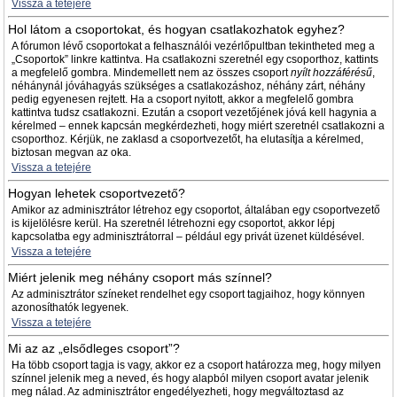
Vissza a tetejére
Hol látom a csoportokat, és hogyan csatlakozhatok egyhez?
A fórumon lévő csoportokat a felhasználói vezérlőpultban tekintheted meg a
„Csoportok” linkre kattintva. Ha csatlakozni szeretnél egy csoporthoz, kattints
a megfelelő gombra. Mindemellett nem az összes csoport
nyílt hozzáférésű
,
néhánynál jóváhagyás szükséges a csatlakozáshoz, néhány zárt, néhány
pedig egyenesen rejtett. Ha a csoport nyitott, akkor a megfelelő gombra
kattintva tudsz csatlakozni. Ezután a csoport vezetőjének jóvá kell hagynia a
kérelmed – ennek kapcsán megkérdezheti, hogy miért szeretnél csatlakozni a
csoporthoz. Kérjük, ne zaklasd a csoportvezetőt, ha elutasítja a kérelmed,
biztosan megvan az oka.
Vissza a tetejére
Hogyan lehetek csoportvezető?
Amikor az adminisztrátor létrehoz egy csoportot, általában egy csoportvezető
is kijelölésre kerül. Ha szeretnél létrehozni egy csoportot, akkor lépj
kapcsolatba egy adminisztrátorral – például egy privát üzenet küldésével.
Vissza a tetejére
Miért jelenik meg néhány csoport más színnel?
Az adminisztrátor színeket rendelhet egy csoport tagjaihoz, hogy könnyen
azonosíthatók legyenek.
Vissza a tetejére
Mi az az „elsődleges csoport”?
Ha több csoport tagja is vagy, akkor ez a csoport határozza meg, hogy milyen
színnel jelenik meg a neved, és hogy alapból milyen csoport avatar jelenik
meg nálad. Az adminisztrátor engedélyezheti, hogy megváltoztasd az