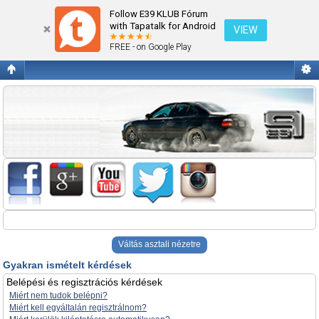
Gyakran ismételt kérdések
Follow E39 KLUB Fórum
with Tapatalk for Android
VIEW
FREE - on Google Play
Váltás asztali nézetre
Gyakran ismételt kérdések
Belépési és regisztrációs kérdések
Miért nem tudok belépni?
Miért kell egyáltalán regisztrálnom?