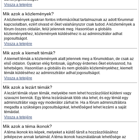
Vissza a tetejére
Mik azok a közlemények?
A közlemények gyakran fontos információkat tartalmaznak az adott fórummal
kapcsolatban, ezért olvasd el őket valahányszor csak tudod. A közlemények a
fórum összes oldalán, felül jelennek meg. Hasonlóan a globális
közleményekhez, közlemények küldéséhez is az adminisztrátor adhat
jogosultságot.
Vissza a tetejére
Mik azok a kiemelt témák?
A kiemelt témák a közlemények alatt jelennek meg a fórumokban, de csak az
első oldalon. Gyakran elég fontosak, úgyhogy érdemes őket elolvasnod, ha
lehetséges. Hasonlóan a globális és nem globális közleményekhez, kiemelt
témák küldéséhez az adminisztrátor adhat jogosultságot.
Vissza a tetejére
Mik azok a lezárt témák?
A lezárt témák olyan témák, melyekbe nem lehet hozzászólást küldeni vagy
szavazni bennük. Egy téma lezárásának több oka lehet, és egy témát egy
adminisztrátor vagy egy moderátor zárhat le. Ha a fórum adminisztrátora
megadta a szükséges jogosultságokat, lehetőséged lehet lezárni a saját
témáidat.
Vissza a tetejére
Mik azok a téma ikonok?
A téma ikonok kis képek, melyeket a küldő társít a hozzászólásához
jelképezve annak tartalmát. A téma ikonok használatának lehetősége az