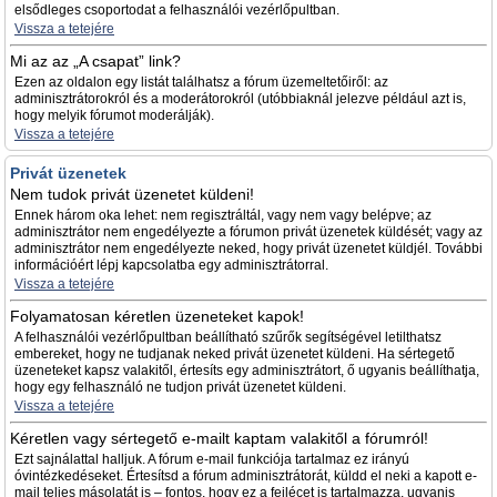
elsődleges csoportodat a felhasználói vezérlőpultban.
Vissza a tetejére
Mi az az „A csapat” link?
Ezen az oldalon egy listát találhatsz a fórum üzemeltetőiről: az
adminisztrátorokról és a moderátorokról (utóbbiaknál jelezve például azt is,
hogy melyik fórumot moderálják).
Vissza a tetejére
Privát üzenetek
Nem tudok privát üzenetet küldeni!
Ennek három oka lehet: nem regisztráltál, vagy nem vagy belépve; az
adminisztrátor nem engedélyezte a fórumon privát üzenetek küldését; vagy az
adminisztrátor nem engedélyezte neked, hogy privát üzenetet küldjél. További
információért lépj kapcsolatba egy adminisztrátorral.
Vissza a tetejére
Folyamatosan kéretlen üzeneteket kapok!
A felhasználói vezérlőpultban beállítható szűrők segítségével letilthatsz
embereket, hogy ne tudjanak neked privát üzenetet küldeni. Ha sértegető
üzeneteket kapsz valakitől, értesíts egy adminisztrátort, ő ugyanis beállíthatja,
hogy egy felhasználó ne tudjon privát üzenetet küldeni.
Vissza a tetejére
Kéretlen vagy sértegető e-mailt kaptam valakitől a fórumról!
Ezt sajnálattal halljuk. A fórum e-mail funkciója tartalmaz ez irányú
óvintézkedéseket. Értesítsd a fórum adminisztrátorát, küldd el neki a kapott e-
mail teljes másolatát is – fontos, hogy ez a fejlécet is tartalmazza, ugyanis