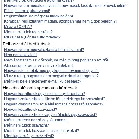
Miért kerülök kiléptetésre automatikusan?
Hogyan tudom megakadályozni, hogy mások lássák, mikor vagyok jelen?
Elfelejtettem a jelszavamat!
Regisztráltam, de mégsem tudok belépni
Korábban regisztráltam magam, azonban már nem tudok belépni?!
Mi az a COPPA?
Miért nem tudok regisztrálni?
Mit csinál a „Fórum sütik törlése”?
Felhasználói beállítások
Hogyan tudom megváltoztatni a beállításaimat?
Nem pontos az idő!
Megváltoztattam az időzónát, de még mindig pontatlan az idő!
A használni kívánt nyelv nincs a listában!
Hogyan jeleníthetek meg egy képet a nevemmel együtt?
Mi az a rang, hogyan tudom megváltoztatni a rangomat?
Miért kell bejelentkeznem e-mail küldéséhez?
Hozzászólással kapcsolatos kérdések
Hogyan készíthetek egy új témát egy fórumban?
Hogyan szerkeszthetek, illetve törölhetek egy hozzászólást?
Hogyan csatolhatom az aláírásomat a hozzászólásomhoz?
Hogyan készíthetek szavazást?
Hogyan szerkeszthetek vagy törölhetek egy szavazást?
Miért nem férek hozzá egy fórumhoz?
Miért nem tudok szavazni?
Miért nem tudok hozzáadni csatolmányokat?
Miért kaptam figyelmeztetést?