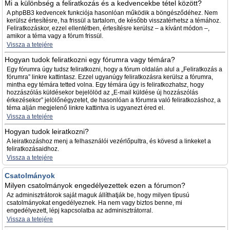
Mi a különbség a feliratkozás és a kedvencekbe tétel között?
A phpBB3 kedvencek funkciója hasonlóan működik a böngésződéhez. Nem
kerülsz értesítésre, ha frissül a tartalom, de később visszatérhetsz a témához.
Feliratkozáskor, ezzel ellentétben, értesítésre kerülsz – a kívánt módon –,
amikor a téma vagy a fórum frissül.
Vissza a tetejére
Hogyan tudok feliratkozni egy fórumra vagy témára?
Egy fórumra úgy tudsz feliratkozni, hogy a fórum oldalán alul a „Feliratkozás a
fórumra” linkre kattintasz. Ezzel ugyanúgy feliratkozásra kerülsz a fórumra,
mintha egy témára tetted volna. Egy témára úgy is feliratkozhatsz, hogy
hozzászólás küldésekor bejelölöd az „E-mail küldése új hozzászólás
érkezésekor” jelölőnégyzetet, de hasonlóan a fórumra való feliratkozáshoz, a
téma alján megjelenő linkre kattintva is ugyanezt éred el.
Vissza a tetejére
Hogyan tudok leiratkozni?
A leiratkozáshoz menj a felhasználói vezérlőpultra, és kövesd a linkeket a
feliratkozásaidhoz.
Vissza a tetejére
Csatolmányok
Milyen csatolmányok engedélyezettek ezen a fórumon?
Az adminisztrátorok saját maguk állíthatják be, hogy milyen típusú
csatolmányokat engedélyeznek. Ha nem vagy biztos benne, mi
engedélyezett, lépj kapcsolatba az adminisztrátorral.
Vissza a tetejére