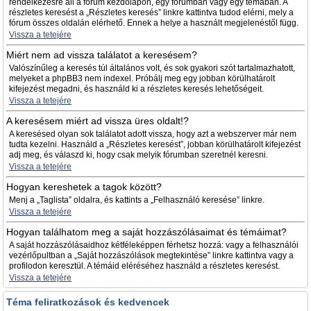
rendelkezésre áll a fórum kezdőlapon, egy fórumban vagy egy témában. A
részletes keresést a „Részletes keresés” linkre kattintva tudod elérni, mely a
fórum összes oldalán elérhető. Ennek a helye a használt megjelenéstől függ.
Vissza a tetejére
Miért nem ad vissza találatot a keresésem?
Valószínűleg a keresés túl általános volt, és sok gyakori szót tartalmazhatott,
melyeket a phpBB3 nem indexel. Próbálj meg egy jobban körülhatárolt
kifejezést megadni, és használd ki a részletes keresés lehetőségeit.
Vissza a tetejére
A keresésem miért ad vissza üres oldalt!?
A keresésed olyan sok találatot adott vissza, hogy azt a webszerver már nem
tudta kezelni. Használd a „Részletes keresést”, jobban körülhatárolt kifejezést
adj meg, és válaszd ki, hogy csak melyik fórumban szeretnél keresni.
Vissza a tetejére
Hogyan kereshetek a tagok között?
Menj a „Taglista” oldalra, és kattints a „Felhasználó keresése” linkre.
Vissza a tetejére
Hogyan találhatom meg a saját hozzászólásaimat és témáimat?
A saját hozzászólásaidhoz kétféleképpen férhetsz hozzá: vagy a felhasználói
vezérlőpultban a „Saját hozzászólások megtekintése” linkre kattintva vagy a
profilodon keresztül. A témáid eléréséhez használd a részletes keresést.
Vissza a tetejére
Téma feliratkozások és kedvencek