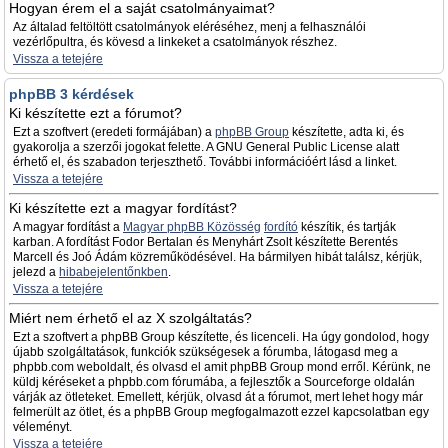
Hogyan érem el a saját csatolmányaimat?
Az általad feltöltött csatolmányok eléréséhez, menj a felhasználói
vezérlőpultra, és kövesd a linkeket a csatolmányok részhez.
Vissza a tetejére
phpBB 3 kérdések
Ki készítette ezt a fórumot?
Ezt a szoftvert (eredeti formájában) a
phpBB Group
készítette, adta ki, és
gyakorolja a szerzői jogokat felette. A GNU General Public License alatt
érhető el, és szabadon terjeszthető. További információért lásd a linket.
Vissza a tetejére
Ki készítette ezt a magyar fordítást?
A magyar fordítást a
Magyar phpBB Közösség
fordító
készítik, és tartják
karban. A fordítást Fodor Bertalan és Menyhárt Zsolt készítette Berentés
Marcell és Joó Ádám közreműködésével. Ha bármilyen hibát találsz, kérjük,
jelezd a
hibabejelentőnkben
.
Vissza a tetejére
Miért nem érhető el az X szolgáltatás?
Ezt a szoftvert a phpBB Group készítette, és licenceli. Ha úgy gondolod, hogy
újabb szolgáltatások, funkciók szükségesek a fórumba, látogasd meg a
phpbb.com weboldalt, és olvasd el amit phpBB Group mond erről. Kérünk, ne
küldj kéréseket a phpbb.com fórumába, a fejlesztők a Sourceforge oldalán
várják az ötleteket. Emellett, kérjük, olvasd át a fórumot, mert lehet hogy már
felmerült az ötlet, és a phpBB Group megfogalmazott ezzel kapcsolatban egy
véleményt.
Vissza a tetejére