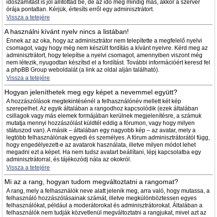
időszámítást is jól állítottad be, de az idő még mindig más, akkor a szerver
órája pontatlan. Kérjük, értesíts erről egy adminisztrátort.
Vissza a tetejére
A használni kívánt nyelv nincs a listában!
Ennek az az oka, hogy az adminisztrátor nem telepítette a megfelelő nyelvi
csomagot, vagy hogy még nem készült fordítás a kívánt nyelvre. Kérd meg az
adminisztrátort, hogy telepítse a nyelvi csomagot, amennyiben viszont még
nem létezik, nyugodtan készítsd el a fordítást. További információért keresd fel
a phpBB Group weboldalát (a link az oldal alján található).
Vissza a tetejére
Hogyan jeleníthetek meg egy képet a nevemmel együtt?
A hozzászólások megtekintésénél a felhasználónév mellett két kép
szerepelhet. Az egyik általában a rangodhoz kapcsolódik (ezek általában
csillagok vagy más elemek formájában kerülnek megjelenítésre, a számuk
mutatja mennyi hozzászólást küldtél eddig a fórumon, vagy hogy milyen
státuszod van). A másik – általában egy nagyobb kép – az avatar, mely a
legtöbb felhasználónak egyedi és személyes. A fórum adminisztrátorától függ,
hogy engedélyezett-e az avatarok használata, illetve milyen módot lehet
megadni ezt a képet. Ha nem tudsz avatart beállítani, lépj kapcsolatba egy
adminisztrátorral, és tájékozódj nála az okokról.
Vissza a tetejére
Mi az a rang, hogyan tudom megváltoztatni a rangomat?
A rang, mely a felhasználók neve alatt jelenik meg, arra való, hogy mutassa, a
felhasználó hozzászólásainak számát, illetve megkülönböztessen egyes
felhasználókat, például a moderátorokat és adminisztrátorokat. Általában a
felhasználók nem tudják közvetlenül megváltoztatni a rangjukat, mivel azt az