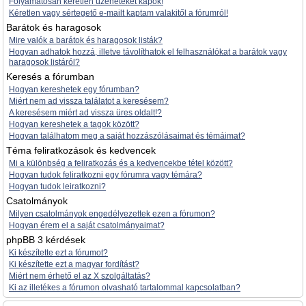
Folyamatosan kéretlen üzeneteket kapok!
Kéretlen vagy sértegető e-mailt kaptam valakitől a fórumról!
Barátok és haragosok
Mire valók a barátok és haragosok listák?
Hogyan adhatok hozzá, illetve távolíthatok el felhasználókat a barátok vagy
haragosok listáról?
Keresés a fórumban
Hogyan kereshetek egy fórumban?
Miért nem ad vissza találatot a keresésem?
A keresésem miért ad vissza üres oldalt!?
Hogyan kereshetek a tagok között?
Hogyan találhatom meg a saját hozzászólásaimat és témáimat?
Téma feliratkozások és kedvencek
Mi a különbség a feliratkozás és a kedvencekbe tétel között?
Hogyan tudok feliratkozni egy fórumra vagy témára?
Hogyan tudok leiratkozni?
Csatolmányok
Milyen csatolmányok engedélyezettek ezen a fórumon?
Hogyan érem el a saját csatolmányaimat?
phpBB 3 kérdések
Ki készítette ezt a fórumot?
Ki készítette ezt a magyar fordítást?
Miért nem érhető el az X szolgáltatás?
Ki az illetékes a fórumon olvasható tartalommal kapcsolatban?