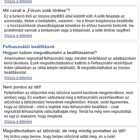
Vissza a tetejére
Mit csinál a „Fórum sütik törlése”?
Ez a funkció törli az összes phpBB3 által küldött sütit. A sütik feladata az
azonosítás, illetve a beléptetés, valamint – ha a fórum tulajdonosa beállította
– a hozzászólások olvasottságának követése és ehhez hasonló funkciók. Ha
problémáid vannak a belépéssel vagy a kilépéssel, a sütik törlése segíthet.
Vissza a tetejére
Felhasználói beállítások
Hogyan tudom megváltoztatni a beállításaimat?
Amennyiben regisztrált felhasználó vagy, minden beállításod az adatbázisban
kerül tárolásra. Ezek megváltoztatásához kattints a
Felhasználói vezérlőpult
linkre (általában az oldal tetején található). Itt megváltoztathatod az összes
beállításodat.
Vissza a tetejére
Nem pontos az idő!
Feltehetően az időpontok más időzóna szerint kerülnek megjelenítésre, mint
amiben vagy. Ez esetben változtasd meg a felhasználói vezérlőpultban az
időzónád a tartózkodási helyednek megfelelően. Kérjük, vedd figyelembe,
hogy az időzónát – mint a legtöbb más felhasználói beállítást – csak
regisztrált felhasználók változtathatják meg. Tehát ha még nem regisztráltál,
ez egy jó alakalom, hogy megtedd.
Vissza a tetejére
Megváltoztattam az időzónát, de még mindig pontatlan az idő!
Ha biztos vagy benne, hogy helyes időzónát adtál meg, és a nyári