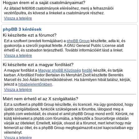
Hogyan érem el a saját csatolmányaimat?
Az általad feltöltött csatolmányok eléréséhez, menj a felhasználói
vezérlőpultra, és kövesd a linkeket a csatolmányok részhez.
Vissza a tetejére
phpBB 3 kérdések
Ki készítette ezt a fórumot?
Ezt a szoftvert (eredeti formájában) a
phpBB Group
készítette, adta ki, és
gyakorolja a szerzői jogokat felette. A GNU General Public License alatt
érhető el, és szabadon terjeszthető. További információért lásd a linket.
Vissza a tetejére
Ki készítette ezt a magyar fordítást?
A magyar fordítást a
Magyar phpBB Közösség
fordító
készítik, és tartják
karban. A fordítást Fodor Bertalan és Menyhárt Zsolt készítette Berentés
Marcell és Joó Ádám közreműködésével. Ha bármilyen hibát találsz, kérjük,
jelezd a
hibabejelentőnkben
.
Vissza a tetejére
Miért nem érhető el az X szolgáltatás?
Ezt a szoftvert a phpBB Group készítette, és licenceli. Ha úgy gondolod, hogy
újabb szolgáltatások, funkciók szükségesek a fórumba, látogasd meg a
phpbb.com weboldalt, és olvasd el amit phpBB Group mond erről. Kérünk, ne
küldj kéréseket a phpbb.com fórumába, a fejlesztők a Sourceforge oldalán
várják az ötleteket. Emellett, kérjük, olvasd át a fórumot, mert lehet hogy már
felmerült az ötlet, és a phpBB Group megfogalmazott ezzel kapcsolatban egy
véleményt.
Vissza a tetejére