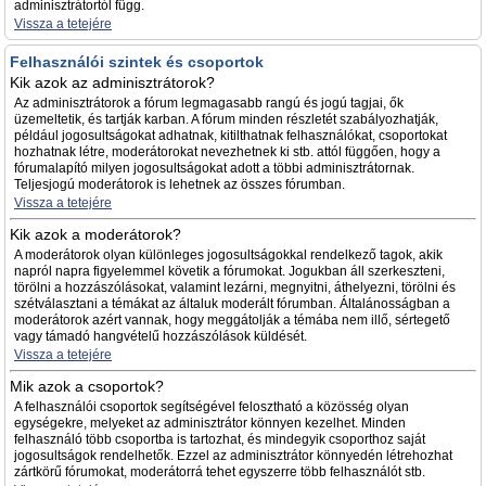
adminisztrátortól függ.
Vissza a tetejére
Felhasználói szintek és csoportok
Kik azok az adminisztrátorok?
Az adminisztrátorok a fórum legmagasabb rangú és jogú tagjai, ők
üzemeltetik, és tartják karban. A fórum minden részletét szabályozhatják,
például jogosultságokat adhatnak, kitilthatnak felhasználókat, csoportokat
hozhatnak létre, moderátorokat nevezhetnek ki stb. attól függően, hogy a
fórumalapító milyen jogosultságokat adott a többi adminisztrátornak.
Teljesjogú moderátorok is lehetnek az összes fórumban.
Vissza a tetejére
Kik azok a moderátorok?
A moderátorok olyan különleges jogosultságokkal rendelkező tagok, akik
napról napra figyelemmel követik a fórumokat. Jogukban áll szerkeszteni,
törölni a hozzászólásokat, valamint lezárni, megnyitni, áthelyezni, törölni és
szétválasztani a témákat az általuk moderált fórumban. Általánosságban a
moderátorok azért vannak, hogy meggátolják a témába nem illő, sértegető
vagy támadó hangvételű hozzászólások küldését.
Vissza a tetejére
Mik azok a csoportok?
A felhasználói csoportok segítségével felosztható a közösség olyan
egységekre, melyeket az adminisztrátor könnyen kezelhet. Minden
felhasználó több csoportba is tartozhat, és mindegyik csoporthoz saját
jogosultságok rendelhetők. Ezzel az adminisztrátor könnyedén létrehozhat
zártkörű fórumokat, moderátorrá tehet egyszerre több felhasználót stb.