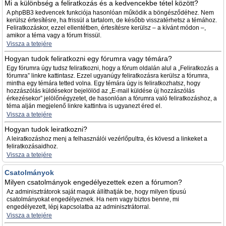
Mi a különbség a feliratkozás és a kedvencekbe tétel között?
A phpBB3 kedvencek funkciója hasonlóan működik a böngésződéhez. Nem
kerülsz értesítésre, ha frissül a tartalom, de később visszatérhetsz a témához.
Feliratkozáskor, ezzel ellentétben, értesítésre kerülsz – a kívánt módon –,
amikor a téma vagy a fórum frissül.
Vissza a tetejére
Hogyan tudok feliratkozni egy fórumra vagy témára?
Egy fórumra úgy tudsz feliratkozni, hogy a fórum oldalán alul a „Feliratkozás a
fórumra” linkre kattintasz. Ezzel ugyanúgy feliratkozásra kerülsz a fórumra,
mintha egy témára tetted volna. Egy témára úgy is feliratkozhatsz, hogy
hozzászólás küldésekor bejelölöd az „E-mail küldése új hozzászólás
érkezésekor” jelölőnégyzetet, de hasonlóan a fórumra való feliratkozáshoz, a
téma alján megjelenő linkre kattintva is ugyanezt éred el.
Vissza a tetejére
Hogyan tudok leiratkozni?
A leiratkozáshoz menj a felhasználói vezérlőpultra, és kövesd a linkeket a
feliratkozásaidhoz.
Vissza a tetejére
Csatolmányok
Milyen csatolmányok engedélyezettek ezen a fórumon?
Az adminisztrátorok saját maguk állíthatják be, hogy milyen típusú
csatolmányokat engedélyeznek. Ha nem vagy biztos benne, mi
engedélyezett, lépj kapcsolatba az adminisztrátorral.
Vissza a tetejére