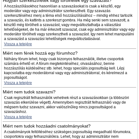
Hogyan szerkeszthetek vagy törölhetek egy szavazást?
A hozzászólásokhoz hasonlóan a szavazásokat is csak a készítő, egy
moderátor vagy egy adminisztrátor szerkesztheti. Egy szavazás
szerkesztéséhez menj a téma első hozzászólásához – mindig ehhez tartozik
a szavazás, és kattints a
szerkeszt
gombra. Ha még senki sem szavazott, a
készítő még törölheti a szavazást, vagy megváltoztathatja a választási
lehetőségeket, de ha már érkezett szavazat, csak egy adminisztrátor vagy egy
moderátor törölheti vagy szerkesztheti a szavazást. Így nem lehet manipulálni
a szavazást a szavazási lehetőségek megváltoztatásával.
Vissza a tetejére
Miért nem férek hozzá egy fórumhoz?
Néhány fórum lehet, hogy csak bizonyos felhasználók, illetve csoportok
számára érhető el. A fórum megtekintéséhez, olvasásához, benne
hozzászólás küldéséhez stb. lehet, hogy speciális jogosultság kell. Lépj
kapcsolatba egy moderátorral vagy egy adminisztrátorral, és kérelmezd a
jogosultságot.
Vissza a tetejére
Miért nem tudok szavazni?
Csak regisztrált felhasználók vehetnek részt a szavazásokban (a többszöri
szavazás elkerülése végett). Amennyiben regisztrált felhasználó vagy de
mégsem tudsz szavazni, akkor valószínűleg nincs jogosultságod a
szavazáshoz.
Vissza a tetejére
Miért nem tudok hozzáadni csatolmányokat?
A csatolmányok feltöltéséhez szükséges jogosultság megadható fórumokra,
csoportokra vagy felhasználókra. Lehet, hogy az adminisztrátor nem