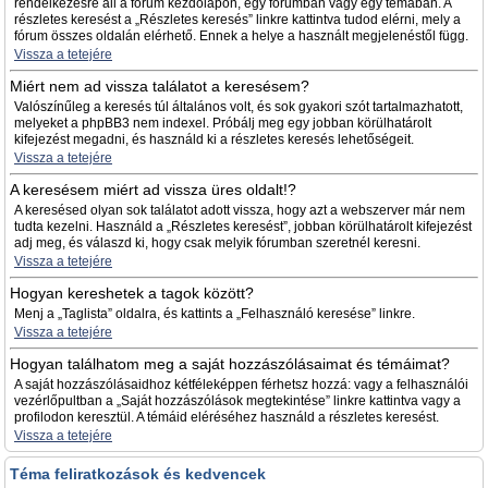
rendelkezésre áll a fórum kezdőlapon, egy fórumban vagy egy témában. A
részletes keresést a „Részletes keresés” linkre kattintva tudod elérni, mely a
fórum összes oldalán elérhető. Ennek a helye a használt megjelenéstől függ.
Vissza a tetejére
Miért nem ad vissza találatot a keresésem?
Valószínűleg a keresés túl általános volt, és sok gyakori szót tartalmazhatott,
melyeket a phpBB3 nem indexel. Próbálj meg egy jobban körülhatárolt
kifejezést megadni, és használd ki a részletes keresés lehetőségeit.
Vissza a tetejére
A keresésem miért ad vissza üres oldalt!?
A keresésed olyan sok találatot adott vissza, hogy azt a webszerver már nem
tudta kezelni. Használd a „Részletes keresést”, jobban körülhatárolt kifejezést
adj meg, és válaszd ki, hogy csak melyik fórumban szeretnél keresni.
Vissza a tetejére
Hogyan kereshetek a tagok között?
Menj a „Taglista” oldalra, és kattints a „Felhasználó keresése” linkre.
Vissza a tetejére
Hogyan találhatom meg a saját hozzászólásaimat és témáimat?
A saját hozzászólásaidhoz kétféleképpen férhetsz hozzá: vagy a felhasználói
vezérlőpultban a „Saját hozzászólások megtekintése” linkre kattintva vagy a
profilodon keresztül. A témáid eléréséhez használd a részletes keresést.
Vissza a tetejére
Téma feliratkozások és kedvencek