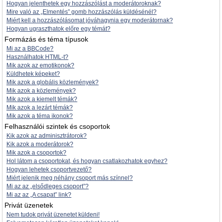
Hogyan jelenthetek egy hozzászólást a moderátoroknak?
Mire való az „Elmentés” gomb hozzászólás küldésénél?
Miért kell a hozzászólásomat jóváhagynia egy moderátornak?
Hogyan ugraszthatok előre egy témát?
Formázás és téma típusok
Mi az a BBCode?
Használhatok HTML-t?
Mik azok az emotikonok?
Küldhetek képeket?
Mik azok a globális közlemények?
Mik azok a közlemények?
Mik azok a kiemelt témák?
Mik azok a lezárt témák?
Mik azok a téma ikonok?
Felhasználói szintek és csoportok
Kik azok az adminisztrátorok?
Kik azok a moderátorok?
Mik azok a csoportok?
Hol látom a csoportokat, és hogyan csatlakozhatok egyhez?
Hogyan lehetek csoportvezető?
Miért jelenik meg néhány csoport más színnel?
Mi az az „elsődleges csoport”?
Mi az az „A csapat” link?
Privát üzenetek
Nem tudok privát üzenetet küldeni!