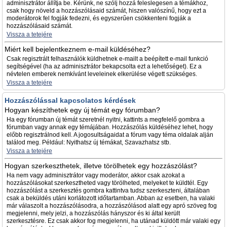
adminisztrátor állítja be. Kérünk, ne szólj hozzá feleslegesen a témákhoz,
csak hogy növeld a hozzászólásaid számát, hiszen valószínű, hogy ezt a
moderátorok fel fogják fedezni, és egyszerűen csökkenteni fogják a
hozzászólásaid számát.
Vissza a tetejére
Miért kell bejelentkeznem e-mail küldéséhez?
Csak regisztrált felhasználók küldhetnek e-mailt a beépített e-mail funkció
segítségével (ha az adminisztrátor bekapcsolta ezt a lehetőséget). Ez a
névtelen emberek nemkívánt leveleinek elkerülése végett szükséges.
Vissza a tetejére
Hozzászólással kapcsolatos kérdések
Hogyan készíthetek egy új témát egy fórumban?
Ha egy fórumban új témát szeretnél nyitni, kattints a megfelelő gombra a
fórumban vagy annak egy témájában. Hozzászólás küldéséhez lehet, hogy
előbb regisztrálnod kell. A jogosultságaidat a fórum vagy téma oldalak alján
találod meg. Például: Nyithatsz új témákat, Szavazhatsz stb.
Vissza a tetejére
Hogyan szerkeszthetek, illetve törölhetek egy hozzászólást?
Ha nem vagy adminisztrátor vagy moderátor, akkor csak azokat a
hozzászólásokat szerkesztheted vagy törölheted, melyeket te küldtél. Egy
hozzászólást a szerkesztés gombra kattintva tudsz szerkeszteni, általában
csak a beküldés utáni korlátozott időtartamban. Abban az esetben, ha valaki
már válaszolt a hozzászólásodra, a hozzászólásod alatt egy apró szöveg fog
megjelenni, mely jelzi, a hozzászólás hányszor és ki által került
szerkesztésre. Ez csak akkor fog megjelenni, ha utánad küldött már valaki egy