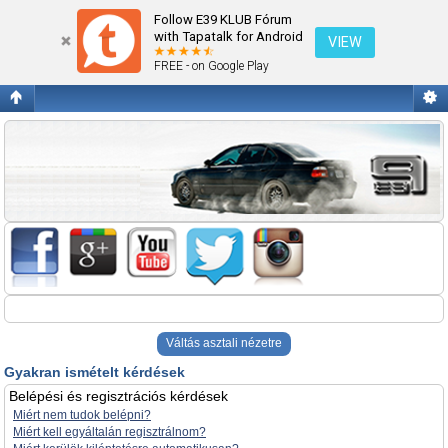
Gyakran ismételt kérdések
Follow E39 KLUB Fórum
with Tapatalk for Android
VIEW
FREE - on Google Play
Váltás asztali nézetre
Gyakran ismételt kérdések
Belépési és regisztrációs kérdések
Miért nem tudok belépni?
Miért kell egyáltalán regisztrálnom?