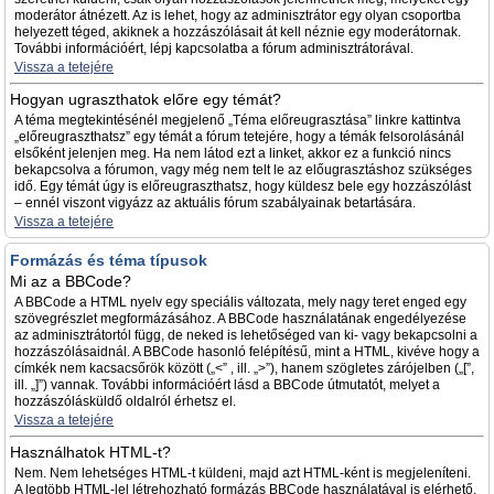
moderátor átnézett. Az is lehet, hogy az adminisztrátor egy olyan csoportba
helyezett téged, akiknek a hozzászólásait át kell néznie egy moderátornak.
További információért, lépj kapcsolatba a fórum adminisztrátorával.
Vissza a tetejére
Hogyan ugraszthatok előre egy témát?
A téma megtekintésénél megjelenő „Téma előreugrasztása” linkre kattintva
„előreugraszthatsz” egy témát a fórum tetejére, hogy a témák felsorolásánál
elsőként jelenjen meg. Ha nem látod ezt a linket, akkor ez a funkció nincs
bekapcsolva a fórumon, vagy még nem telt le az előugrasztáshoz szükséges
idő. Egy témát úgy is előreugraszthatsz, hogy küldesz bele egy hozzászólást
– ennél viszont vigyázz az aktuális fórum szabályainak betartására.
Vissza a tetejére
Formázás és téma típusok
Mi az a BBCode?
A BBCode a HTML nyelv egy speciális változata, mely nagy teret enged egy
szövegrészlet megformázásához. A BBCode használatának engedélyezése
az adminisztrátortól függ, de neked is lehetőséged van ki- vagy bekapcsolni a
hozzászólásaidnál. A BBCode hasonló felépítésű, mint a HTML, kivéve hogy a
címkék nem kacsacsőrök között („<” , ill. „>”), hanem szögletes zárójelben („[”,
ill. „]”) vannak. További információért lásd a BBCode útmutatót, melyet a
hozzászólásküldő oldalról érhetsz el.
Vissza a tetejére
Használhatok HTML-t?
Nem. Nem lehetséges HTML-t küldeni, majd azt HTML-ként is megjeleníteni.
A legtöbb HTML-lel létrehozható formázás BBCode használatával is elérhető.