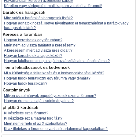
Folyamatosan kéretlen üzeneteket kapok!
Kéretlen vagy sértegető e-mailt kaptam valakitől a fórumról!
Barátok és haragosok
Mire valók a barátok és haragosok listák?
Hogyan adhatok hozzá, illetve távolíthatok el felhasználókat a barátok vagy
haragosok listáról?
Keresés a fórumban
Hogyan kereshetek egy fórumban?
Miért nem ad vissza találatot a keresésem?
A keresésem miért ad vissza üres oldalt!?
Hogyan kereshetek a tagok között?
Hogyan találhatom meg a saját hozzászólásaimat és témáimat?
Téma feliratkozások és kedvencek
Mi a különbség a feliratkozás és a kedvencekbe tétel között?
Hogyan tudok feliratkozni egy fórumra vagy témára?
Hogyan tudok leiratkozni?
Csatolmányok
Milyen csatolmányok engedélyezettek ezen a fórumon?
Hogyan érem el a saját csatolmányaimat?
phpBB 3 kérdések
Ki készítette ezt a fórumot?
Ki készítette ezt a magyar fordítást?
Miért nem érhető el az X szolgáltatás?
Ki az illetékes a fórumon olvasható tartalommal kapcsolatban?