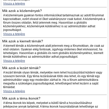
Vissza a tetejére
Mik azok a közlemények?
A közlemények gyakran fontos információkat tartalmaznak az adott fórummal
kapcsolatban, ezért olvasd el őket valahányszor csak tudod. A közlemények a
fórum összes oldalán, felül jelennek meg. Hasonlóan a globális
közleményekhez, közlemények küldéséhez is az adminisztrátor adhat
jogosultságot.
Vissza a tetejére
Mik azok a kiemelt témák?
A kiemelt témák a közlemények alatt jelennek meg a fórumokban, de csak az
első oldalon. Gyakran elég fontosak, úgyhogy érdemes őket elolvasnod, ha
lehetséges. Hasonlóan a globális és nem globális közleményekhez, kiemelt
témák küldéséhez az adminisztrátor adhat jogosultságot.
Vissza a tetejére
Mik azok a lezárt témák?
A lezárt témák olyan témák, melyekbe nem lehet hozzászólást küldeni vagy
szavazni bennük. Egy téma lezárásának több oka lehet, és egy témát egy
adminisztrátor vagy egy moderátor zárhat le. Ha a fórum adminisztrátora
megadta a szükséges jogosultságokat, lehetőséged lehet lezárni a saját
témáidat.
Vissza a tetejére
Mik azok a téma ikonok?
A téma ikonok kis képek, melyeket a küldő társít a hozzászólásához
jelképezve annak tartalmát. A téma ikonok használatának lehetősége az