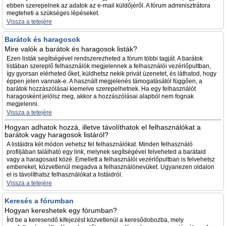
ebben szerepelnek az adatok az e-mail küldőjéről. A fórum adminisztrátora
megteheti a szükséges lépéseket.
Vissza a tetejére
Barátok és haragosok
Mire valók a barátok és haragosok listák?
Ezen listák segítségével rendszerezheted a fórum többi tagját. A barátok
listában szereplő felhasználók megjelennek a felhasználói vezérlőpultban,
így gyorsan elérheted őket, küldhetsz nekik privát üzenetet, és láthatod, hogy
éppen jelen vannak-e. A használt megjelenés támogatásától függően, a
barátok hozzászólásai kiemelve szerepelhetnek. Ha egy felhasználót
haragosként jelölsz meg, akkor a hozzászólásai alapból nem fognak
megjelenni.
Vissza a tetejére
Hogyan adhatok hozzá, illetve távolíthatok el felhasználókat a
barátok vagy haragosok listáról?
A listáidra két módon vehetsz fel felhasználókat. Minden felhasználó
profiljában található egy link, melynek segítségével felveheted a barátaid
vagy a haragosaid közé. Emellett a felhasználói vezérlőpultban is felvehetsz
embereket, közvetlenül megadva a felhasználónevüket. Ugyanezen oldalon
el is távolíthatsz felhasználókat a listáidról.
Vissza a tetejére
Keresés a fórumban
Hogyan kereshetek egy fórumban?
Írd be a keresendő kifejezést közvetlenül a keresődobozba, mely