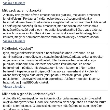
Vissza a tetejére
Mik azok az emotikonok?
A smiley-k vagy más néven emotikonok kis grafikák, melyekkel érzéseket
lehet kifejezni. Például a :) vidámot/boldogot, a :( szomorút jelent. A
használható emotikonok teljes listája megtalálható a hozzászólás küldésénél.
Lehetőleg ne használj túl sok emotikont, mert nehezen lesz olvasható a
hozzászólás, ezért pedig egy moderátor kiszerkesztheti őket, vagy akár az
egész hozzászólást törölheti. A fórum adminisztrátora beállíthat egy felső
korlátot, melynél nem használhatsz több emotikont egy hozzászólásban.
Vissza a tetejére
Küldhetek képeket?
Igen, megjeleníthetsz képeket a hozzászólásaidban. Azonban, ha az
adminisztrátor engedélyezte a csatolmányok hozzáadását, akkor a képeket
egyenesen a fórumra is feltöltheted. Ellenkező esetben a képeket egy
publikus, mindenki által elérhető szerveren kell tárolnod, és onnan
belinkelned – például: http://www.akarmi.hu/en-kepem.gif. Nem tudsz
belinkelni képeket a saját gépedről (hacsak az nem érhető el kívülről is),
azonosítást igénylő oldalakról (mint például freemail, gmail, yahoo
postafiókok), jelszóval védett weblapokról stb. A képek megjelenítéséhez
használd az [img] BBCode címkét.
Vissza a tetejére
Mik azok a globális közlemények?
A globális közlemények fontos információkat tartalmaznak, ezért olvasd el
őket valahányszor csak tudod. A felhasználói vezérlőpultban és minden fórum
tetején jelennek meg. Globális közlemények küldéséhez az adminisztrátor
adhat jogosultságot.