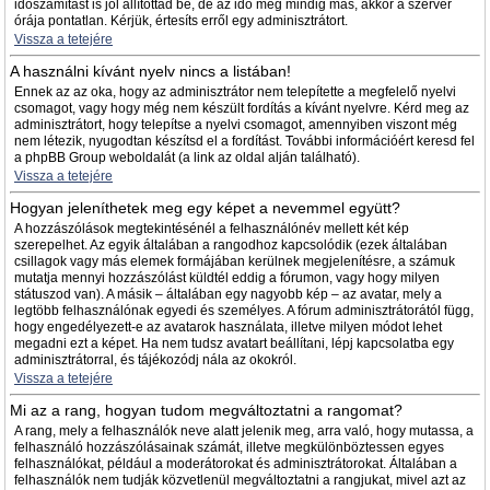
időszámítást is jól állítottad be, de az idő még mindig más, akkor a szerver
órája pontatlan. Kérjük, értesíts erről egy adminisztrátort.
Vissza a tetejére
A használni kívánt nyelv nincs a listában!
Ennek az az oka, hogy az adminisztrátor nem telepítette a megfelelő nyelvi
csomagot, vagy hogy még nem készült fordítás a kívánt nyelvre. Kérd meg az
adminisztrátort, hogy telepítse a nyelvi csomagot, amennyiben viszont még
nem létezik, nyugodtan készítsd el a fordítást. További információért keresd fel
a phpBB Group weboldalát (a link az oldal alján található).
Vissza a tetejére
Hogyan jeleníthetek meg egy képet a nevemmel együtt?
A hozzászólások megtekintésénél a felhasználónév mellett két kép
szerepelhet. Az egyik általában a rangodhoz kapcsolódik (ezek általában
csillagok vagy más elemek formájában kerülnek megjelenítésre, a számuk
mutatja mennyi hozzászólást küldtél eddig a fórumon, vagy hogy milyen
státuszod van). A másik – általában egy nagyobb kép – az avatar, mely a
legtöbb felhasználónak egyedi és személyes. A fórum adminisztrátorától függ,
hogy engedélyezett-e az avatarok használata, illetve milyen módot lehet
megadni ezt a képet. Ha nem tudsz avatart beállítani, lépj kapcsolatba egy
adminisztrátorral, és tájékozódj nála az okokról.
Vissza a tetejére
Mi az a rang, hogyan tudom megváltoztatni a rangomat?
A rang, mely a felhasználók neve alatt jelenik meg, arra való, hogy mutassa, a
felhasználó hozzászólásainak számát, illetve megkülönböztessen egyes
felhasználókat, például a moderátorokat és adminisztrátorokat. Általában a
felhasználók nem tudják közvetlenül megváltoztatni a rangjukat, mivel azt az