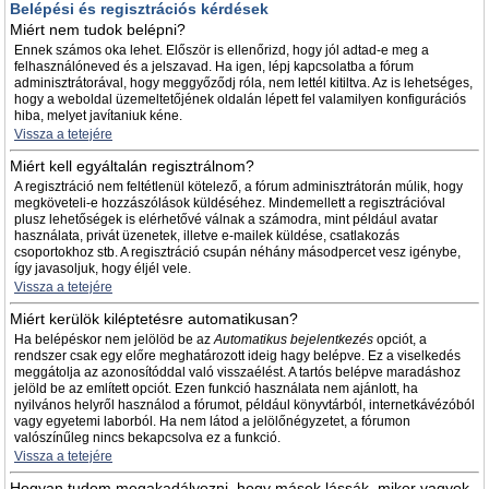
Belépési és regisztrációs kérdések
Miért nem tudok belépni?
Ennek számos oka lehet. Először is ellenőrizd, hogy jól adtad-e meg a
felhasználóneved és a jelszavad. Ha igen, lépj kapcsolatba a fórum
adminisztrátorával, hogy meggyőződj róla, nem lettél kitiltva. Az is lehetséges,
hogy a weboldal üzemeltetőjének oldalán lépett fel valamilyen konfigurációs
hiba, melyet javítaniuk kéne.
Vissza a tetejére
Miért kell egyáltalán regisztrálnom?
A regisztráció nem feltétlenül kötelező, a fórum adminisztrátorán múlik, hogy
megköveteli-e hozzászólások küldéséhez. Mindemellett a regisztrációval
plusz lehetőségek is elérhetővé válnak a számodra, mint például avatar
használata, privát üzenetek, illetve e-mailek küldése, csatlakozás
csoportokhoz stb. A regisztráció csupán néhány másodpercet vesz igénybe,
így javasoljuk, hogy éljél vele.
Vissza a tetejére
Miért kerülök kiléptetésre automatikusan?
Ha belépéskor nem jelölöd be az
Automatikus bejelentkezés
opciót, a
rendszer csak egy előre meghatározott ideig hagy belépve. Ez a viselkedés
meggátolja az azonosítóddal való visszaélést. A tartós belépve maradáshoz
jelöld be az említett opciót. Ezen funkció használata nem ajánlott, ha
nyilvános helyről használod a fórumot, például könyvtárból, internetkávézóból
vagy egyetemi laborból. Ha nem látod a jelölőnégyzetet, a fórumon
valószínűleg nincs bekapcsolva ez a funkció.
Vissza a tetejére
Hogyan tudom megakadályozni, hogy mások lássák, mikor vagyok