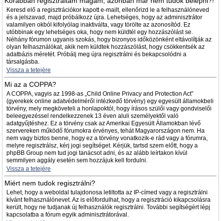
Korábban regisztráltam magam, azonban már nem tudok belépni?!
Keresd elő a regisztrációkor kapott e-mailt, ellenőrizd le a felhasználóneved
és a jelszavad, majd próbálkozz újra. Lehetséges, hogy az adminisztrátor
valamilyen okból kifolyólag inaktiválta, vagy törölte az azonosítód. Ez
utóbbinak egy lehetséges oka, hogy nem küldtél egy hozzászólást se.
Néhány fórumon ugyanis szokás, hogy bizonyos időközönként eltávolítják az
olyan felhasználókat, akik nem küldtek hozzászólást, hogy csökkentsék az
adatbázis méretét. Próbálj meg újra regisztrálni és bekapcsolódni a
társalgásba.
Vissza a tetejére
Mi az a COPPA?
A COPPA, vagyis az 1998-as „Child Online Privacy and Protection Act”
(gyerekek online adatvédelméről intézkedő törvény) egy egyesült államokbeli
törvény, mely megköveteli a honlapoktól, hogy írásos szülői vagy gondviselői
beleegyezéssel rendelkezzenek 13 éven aluli személyektől való
adatgyűjtéshez. Ez a törvény csak az Amerikai Egyesült Államokban lévő
szervereken működő fórumokra érvényes, tehát Magyarországon nem. Ha
nem vagy biztos benne, hogy ez a törvény vonatkozik-e rád vagy a fórumra,
melyre regisztrálsz, kérj jogi segítséget. Kérjük, tartsd szem előtt, hogy a
phpBB Group nem tud jogi tanácsot adni, és az alább leírtakon kívül
semmilyen aggály esetén sem hozzájuk kell fordulni.
Vissza a tetejére
Miért nem tudok regisztrálni?
Lehet, hogy a weboldal tulajdonosa letiltotta az IP-címed vagy a regisztrálni
kívánt felhasználónevet. Az is előfordulhat, hogy a regisztráció kikapcsolásra
került, hogy ne tudjanak új felhasználók regisztrálni. További segítségért lépj
kapcsolatba a fórum egyik adminisztrátorával.