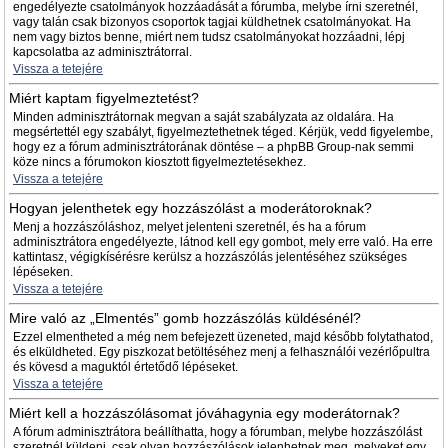
engedélyezte csatolmányok hozzáadását a fórumba, melybe írni szeretnél,
vagy talán csak bizonyos csoportok tagjai küldhetnek csatolmányokat. Ha
nem vagy biztos benne, miért nem tudsz csatolmányokat hozzáadni, lépj
kapcsolatba az adminisztrátorral.
Vissza a tetejére
Miért kaptam figyelmeztetést?
Minden adminisztrátornak megvan a saját szabályzata az oldalára. Ha
megsértettél egy szabályt, figyelmeztethetnek téged. Kérjük, vedd figyelembe,
hogy ez a fórum adminisztrátorának döntése – a phpBB Group-nak semmi
köze nincs a fórumokon kiosztott figyelmeztetésekhez.
Vissza a tetejére
Hogyan jelenthetek egy hozzászólást a moderátoroknak?
Menj a hozzászóláshoz, melyet jelenteni szeretnél, és ha a fórum
adminisztrátora engedélyezte, látnod kell egy gombot, mely erre való. Ha erre
kattintasz, végigkísérésre kerülsz a hozzászólás jelentéséhez szükséges
lépéseken.
Vissza a tetejére
Mire való az „Elmentés” gomb hozzászólás küldésénél?
Ezzel elmentheted a még nem befejezett üzeneted, majd később folytathatod,
és elküldheted. Egy piszkozat betöltéséhez menj a felhasználói vezérlőpultra
és kövesd a maguktól értetődő lépéseket.
Vissza a tetejére
Miért kell a hozzászólásomat jóváhagynia egy moderátornak?
A fórum adminisztrátora beállíthatta, hogy a fórumban, melybe hozzászólást
szeretnél küldeni, csak olyan hozzászólások jelenhetnek meg, melyeket egy