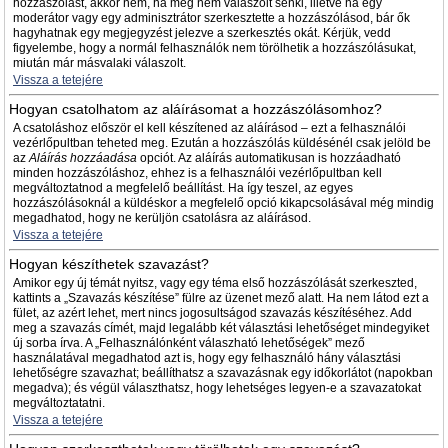
hozzászólást, akkor nem, ha még nem válaszolt senki, illetve ha egy
moderátor vagy egy adminisztrátor szerkesztette a hozzászólásod, bár ők
hagyhatnak egy megjegyzést jelezve a szerkesztés okát. Kérjük, vedd
figyelembe, hogy a normál felhasználók nem törölhetik a hozzászólásukat,
miután már másvalaki válaszolt.
Vissza a tetejére
Hogyan csatolhatom az aláírásomat a hozzászólásomhoz?
A csatoláshoz először el kell készítened az aláírásod – ezt a felhasználói
vezérlőpultban teheted meg. Ezután a hozzászólás küldésénél csak jelöld be
az
Aláírás hozzáadása
opciót. Az aláírás automatikusan is hozzáadható
minden hozzászóláshoz, ehhez is a felhasználói vezérlőpultban kell
megváltoztatnod a megfelelő beállítást. Ha így teszel, az egyes
hozzászólásoknál a küldéskor a megfelelő opció kikapcsolásával még mindig
megadhatod, hogy ne kerüljön csatolásra az aláírásod.
Vissza a tetejére
Hogyan készíthetek szavazást?
Amikor egy új témát nyitsz, vagy egy téma első hozzászólását szerkeszted,
kattints a „Szavazás készítése” fülre az üzenet mező alatt. Ha nem látod ezt a
fület, az azért lehet, mert nincs jogosultságod szavazás készítéséhez. Add
meg a szavazás címét, majd legalább két választási lehetőséget mindegyiket
új sorba írva. A „Felhasználónként válaszható lehetőségek” mező
használatával megadhatod azt is, hogy egy felhasználó hány választási
lehetőségre szavazhat; beállíthatsz a szavazásnak egy időkorlátot (napokban
megadva); és végül választhatsz, hogy lehetséges legyen-e a szavazatokat
megváltoztatatni.
Vissza a tetejére