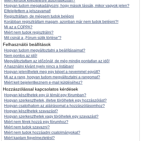
Miért kerülök kiléptetésre automatikusan?
Hogyan tudom megakadályozni, hogy mások lássák, mikor vagyok jelen?
Elfelejtettem a jelszavamat!
Regisztráltam, de mégsem tudok belépni
Korábban regisztráltam magam, azonban már nem tudok belépni?!
Mi az a COPPA?
Miért nem tudok regisztrálni?
Mit csinál a „Fórum sütik törlése”?
Felhasználói beállítások
Hogyan tudom megváltoztatni a beállításaimat?
Nem pontos az idő!
Megváltoztattam az időzónát, de még mindig pontatlan az idő!
A használni kívánt nyelv nincs a listában!
Hogyan jeleníthetek meg egy képet a nevemmel együtt?
Mi az a rang, hogyan tudom megváltoztatni a rangomat?
Miért kell bejelentkeznem e-mail küldéséhez?
Hozzászólással kapcsolatos kérdések
Hogyan készíthetek egy új témát egy fórumban?
Hogyan szerkeszthetek, illetve törölhetek egy hozzászólást?
Hogyan csatolhatom az aláírásomat a hozzászólásomhoz?
Hogyan készíthetek szavazást?
Hogyan szerkeszthetek vagy törölhetek egy szavazást?
Miért nem férek hozzá egy fórumhoz?
Miért nem tudok szavazni?
Miért nem tudok hozzáadni csatolmányokat?
Miért kaptam figyelmeztetést?