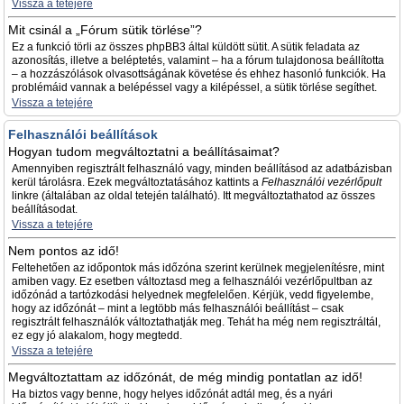
Vissza a tetejére
Mit csinál a „Fórum sütik törlése”?
Ez a funkció törli az összes phpBB3 által küldött sütit. A sütik feladata az
azonosítás, illetve a beléptetés, valamint – ha a fórum tulajdonosa beállította
– a hozzászólások olvasottságának követése és ehhez hasonló funkciók. Ha
problémáid vannak a belépéssel vagy a kilépéssel, a sütik törlése segíthet.
Vissza a tetejére
Felhasználói beállítások
Hogyan tudom megváltoztatni a beállításaimat?
Amennyiben regisztrált felhasználó vagy, minden beállításod az adatbázisban
kerül tárolásra. Ezek megváltoztatásához kattints a
Felhasználói vezérlőpult
linkre (általában az oldal tetején található). Itt megváltoztathatod az összes
beállításodat.
Vissza a tetejére
Nem pontos az idő!
Feltehetően az időpontok más időzóna szerint kerülnek megjelenítésre, mint
amiben vagy. Ez esetben változtasd meg a felhasználói vezérlőpultban az
időzónád a tartózkodási helyednek megfelelően. Kérjük, vedd figyelembe,
hogy az időzónát – mint a legtöbb más felhasználói beállítást – csak
regisztrált felhasználók változtathatják meg. Tehát ha még nem regisztráltál,
ez egy jó alakalom, hogy megtedd.
Vissza a tetejére
Megváltoztattam az időzónát, de még mindig pontatlan az idő!
Ha biztos vagy benne, hogy helyes időzónát adtál meg, és a nyári