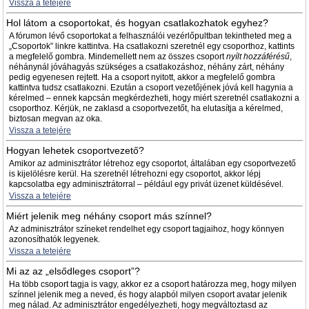
Vissza a tetejére
Hol látom a csoportokat, és hogyan csatlakozhatok egyhez?
A fórumon lévő csoportokat a felhasználói vezérlőpultban tekintheted meg a
„Csoportok” linkre kattintva. Ha csatlakozni szeretnél egy csoporthoz, kattints
a megfelelő gombra. Mindemellett nem az összes csoport
nyílt hozzáférésű
,
néhánynál jóváhagyás szükséges a csatlakozáshoz, néhány zárt, néhány
pedig egyenesen rejtett. Ha a csoport nyitott, akkor a megfelelő gombra
kattintva tudsz csatlakozni. Ezután a csoport vezetőjének jóvá kell hagynia a
kérelmed – ennek kapcsán megkérdezheti, hogy miért szeretnél csatlakozni a
csoporthoz. Kérjük, ne zaklasd a csoportvezetőt, ha elutasítja a kérelmed,
biztosan megvan az oka.
Vissza a tetejére
Hogyan lehetek csoportvezető?
Amikor az adminisztrátor létrehoz egy csoportot, általában egy csoportvezető
is kijelölésre kerül. Ha szeretnél létrehozni egy csoportot, akkor lépj
kapcsolatba egy adminisztrátorral – például egy privát üzenet küldésével.
Vissza a tetejére
Miért jelenik meg néhány csoport más színnel?
Az adminisztrátor színeket rendelhet egy csoport tagjaihoz, hogy könnyen
azonosíthatók legyenek.
Vissza a tetejére
Mi az az „elsődleges csoport”?
Ha több csoport tagja is vagy, akkor ez a csoport határozza meg, hogy milyen
színnel jelenik meg a neved, és hogy alapból milyen csoport avatar jelenik
meg nálad. Az adminisztrátor engedélyezheti, hogy megváltoztasd az