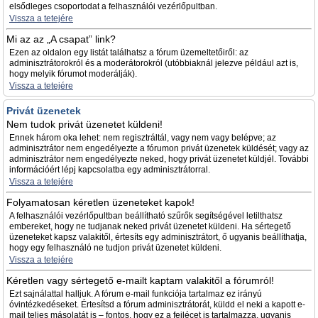
elsődleges csoportodat a felhasználói vezérlőpultban.
Vissza a tetejére
Mi az az „A csapat” link?
Ezen az oldalon egy listát találhatsz a fórum üzemeltetőiről: az
adminisztrátorokról és a moderátorokról (utóbbiaknál jelezve például azt is,
hogy melyik fórumot moderálják).
Vissza a tetejére
Privát üzenetek
Nem tudok privát üzenetet küldeni!
Ennek három oka lehet: nem regisztráltál, vagy nem vagy belépve; az
adminisztrátor nem engedélyezte a fórumon privát üzenetek küldését; vagy az
adminisztrátor nem engedélyezte neked, hogy privát üzenetet küldjél. További
információért lépj kapcsolatba egy adminisztrátorral.
Vissza a tetejére
Folyamatosan kéretlen üzeneteket kapok!
A felhasználói vezérlőpultban beállítható szűrők segítségével letilthatsz
embereket, hogy ne tudjanak neked privát üzenetet küldeni. Ha sértegető
üzeneteket kapsz valakitől, értesíts egy adminisztrátort, ő ugyanis beállíthatja,
hogy egy felhasználó ne tudjon privát üzenetet küldeni.
Vissza a tetejére
Kéretlen vagy sértegető e-mailt kaptam valakitől a fórumról!
Ezt sajnálattal halljuk. A fórum e-mail funkciója tartalmaz ez irányú
óvintézkedéseket. Értesítsd a fórum adminisztrátorát, küldd el neki a kapott e-
mail teljes másolatát is – fontos, hogy ez a fejlécet is tartalmazza, ugyanis