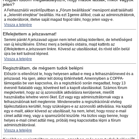
jelen?
A Felhasználói vezérlőpultban a „Fórum beállítások” menüpont alatt található
a „Jelenlét elrejtése” beállítás. Ha ezt
Igen
re állítod, csak az adminisztrátorok,
a moderátorok, illetve saját magad fogod látni, hogy jelen vagy-e.
Vissza a tetejére
Elfelejtettem a jelszavamat!
Semmi pánik! A jelszavad ugyan nem lehet utólag kideríteni, de lehetőséged
van új készítésére. Ehhez menj a belépés oldalra, majd kattints az
Elfelejtettem a jelszavam
linkre. Kövesd az utasításokat, és rövid időn belül
újra be kell tudnod lépned.
Vissza a tetejére
Regisztráltam, de mégsem tudok belépni
Először is ellenőrizd le, hogy helyesen adtad-e meg a felhasználóneved és a
jelszavad. Ha igen, akkor két dolog történhetett. Amennyiben a COPPA-
támogatás be van kapcsolva, és a regisztráció során megadtad, hogy 13
évesnél fiatalabb vagy, követned kell a kapott utasításokat. Számos fórum
megköveteli, hogy az új azonosítók aktiválásra kerüljenek, mielőtt
használatba lehetne venni őket. Ezt vagy egy adminisztrátornak vagy a
felhasználónak kell megtennie. Mindenesetre a regisztrációnál elvileg
tájékoztatásra kerültél, hogy szükséges-e az azonosító aktiválása. Ha kaptál
egy e-mailt, akkor kövesd az utasításait, ha nem, lehet, hogy rossz e-mail
címet adtál meg, vagy a spamszűrőd kiszűrte. Ha biztos vagy benne, hogy
helyes e-mail címet adtál meg, próbálj meg kapcsolatba lépni a fórum
adminisztrátorával.
Vissza a tetejére