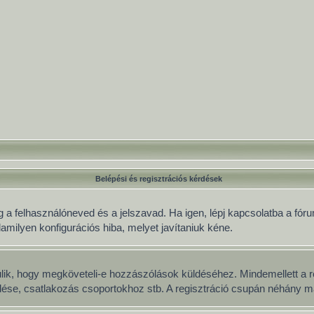
Belépési és regisztrációs kérdések
 a felhasználóneved és a jelszavad. Ha igen, lépj kapcsolatba a fórum
lamilyen konfigurációs hiba, melyet javítaniuk kéne.
múlik, hogy megköveteli-e hozzászólások küldéséhez. Mindemellett a r
üldése, csatlakozás csoportokhoz stb. A regisztráció csupán néhány má