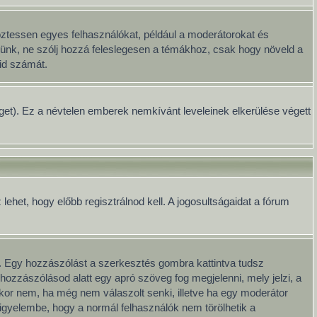
öztessen egyes felhasználókat, például a moderátorokat és
Kérünk, ne szólj hozzá feleslegesen a témákhoz, csak hogy növeld a
id számát.
séget). Ez a névtelen emberek nemkívánt leveleinek elkerülése végett
het, hogy előbb regisztrálnod kell. A jogosultságaidat a fórum
. Egy hozzászólást a szerkesztés gombra kattintva tudsz
hozzászólásod alatt egy apró szöveg fog megjelenni, mely jelzi, a
kkor nem, ha még nem válaszolt senki, illetve ha egy moderátor
igyelembe, hogy a normál felhasználók nem törölhetik a