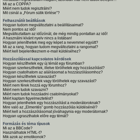
Mi az a COPPA?
Miért nem tudok regisztrálni?
Mit csinál a „Fórum sütik törlése”?
Felhasználói beállítások
Hogyan tudom megváltoztatni a beállításaimat?
Nem pontos az idő!
Megváltoztattam az időzónát, de még mindig pontatlan az idő!
A használni kívánt nyelv nincs a listában!
Hogyan jeleníthetek meg egy képet a nevemmel együtt?
Mi az a rang, hogyan tudom megváltoztatni a rangomat?
Miért kell bejelentkeznem e-mail küldéséhez?
Hozzászólással kapcsolatos kérdések
Hogyan készíthetek egy új témát egy fórumban?
Hogyan szerkeszthetek, illetve törölhetek egy hozzászólást?
Hogyan csatolhatom az aláírásomat a hozzászólásomhoz?
Hogyan készíthetek szavazást?
Hogyan szerkeszthetek vagy törölhetek egy szavazást?
Miért nem férek hozzá egy fórumhoz?
Miért nem tudok szavazni?
Miért nem tudok hozzáadni csatolmányokat?
Miért kaptam figyelmeztetést?
Hogyan jelenthetek egy hozzászólást a moderátoroknak?
Mire való az „Elmentés” gomb hozzászólás küldésénél?
Miért kell a hozzászólásomat jóváhagynia egy moderátornak?
Hogyan ugraszthatok előre egy témát?
Formázás és téma típusok
Mi az a BBCode?
Használhatok HTML-t?
Mik azok az emotikonok?