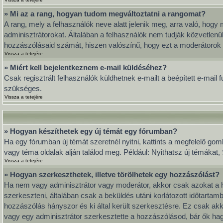
» Mi az a rang, hogyan tudom megváltoztatni a rangomat?
A rang, mely a felhasználók neve alatt jelenik meg, arra való, ho
adminisztrátorokat. Általában a felhasználók nem tudják közvetlenül
hozzászólásaid számát, hiszen valószínű, hogy ezt a moderátorok 
Vissza a tetejére
» Miért kell bejelentkeznem e-mail küldéséhez?
Csak regisztrált felhasználók küldhetnek e-mailt a beépített e-mail
szükséges.
Vissza a tetejére
» Hogyan készíthetek egy új témát egy fórumban?
Ha egy fórumban új témát szeretnél nyitni, kattints a megfelelő go
vagy téma oldalak alján találod meg. Például: Nyithatsz új témákat
Vissza a tetejére
» Hogyan szerkeszthetek, illetve törölhetek egy hozzászólást?
Ha nem vagy adminisztrátor vagy moderátor, akkor csak azokat a h
szerkeszteni, általában csak a beküldés utáni korlátozott időtarta
hozzászólás hányszor és ki által került szerkesztésre. Ez csak akk
vagy egy adminisztrátor szerkesztette a hozzászólásod, bár ők hag