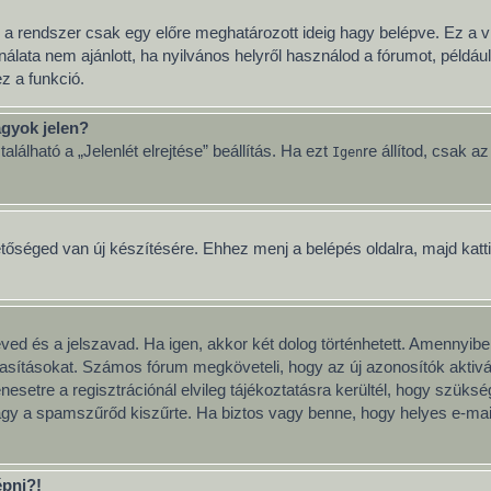
 a rendszer csak egy előre meghatározott ideig hagy belépve. Ez a v
nálata nem ajánlott, ha nyilvános helyről használod a fórumot, példá
z a funkció.
gyok jelen?
lálható a „Jelenlét elrejtése” beállítás. Ha ezt
re állítod, csak a
Igen
etőséged van új készítésére. Ehhez menj a belépés oldalra, majd katt
neved és a jelszavad. Ha igen, akkor két dolog történhetett. Amenny
tasításokat. Számos fórum megköveteli, hogy az új azonosítók aktivál
esetre a regisztrációnál elvileg tájékoztatásra kerültél, hogy szüks
vagy a spamszűrőd kiszűrte. Ha biztos vagy benne, hogy helyes e-mai
épni?!