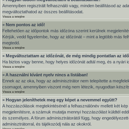
Amennyiben regisztrált felhasználó vagy, minden beállításod az ada
megváltoztathatod az összes beállításodat.
Vissza a tetejére
» Nem pontos az idő!
Feltehetően az időpontok más időzóna szerint kerülnek megjeleníté
Kérjük, vedd figyelembe, hogy az időzónát – mint a legtöbb más felh
megtedd.
Vissza a tetejére
» Megváltoztattam az időzónát, de még mindig pontatlan az idő
Ha biztos vagy benne, hogy helyes időzónát adtál meg, és a nyári idő
Vissza a tetejére
» A használni kívánt nyelv nincs a listában!
Ennek az az oka, hogy az adminisztrátor nem telepítette a megfelel
csomagot, amennyiben viszont még nem létezik, nyugodtan készítsd el
Vissza a tetejére
» Hogyan jeleníthetek meg egy képet a nevemmel együtt?
A hozzászólások megtekintésénél a felhasználónév mellett két kép 
megjelenítésre, a számuk mutatja mennyi hozzászólást küldtél eddi
és személyes. A fórum adminisztrátorától függ, hogy engedélyezett-e
adminisztrátorral, és tájékozódj nála az okokról.
Vissza a tetejére