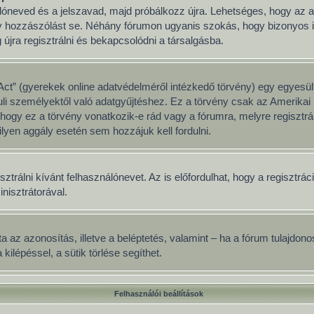
nálóneved és a jelszavad, majd próbálkozz újra. Lehetséges, hogy az ad
y hozzászólást se. Néhány fórumon ugyanis szokás, hogy bizonyos idő
jra regisztrálni és bekapcsolódni a társalgásba.
ct” (gyerekek online adatvédelméről intézkedő törvény) egy egyesült
uli személyektől való adatgyűjtéshez. Ez a törvény csak az Amerik
y ez a törvény vonatkozik-e rád vagy a fórumra, melyre regisztrálsz
lyen aggály esetén sem hozzájuk kell fordulni.
sztrálni kívánt felhasználónevet. Az is előfordulhat, hogy a regisztrá
inisztrátorával.
adata az azonosítás, illetve a beléptetés, valamint – ha a fórum tulajd
ilépéssel, a sütik törlése segíthet.
Felhasználói beállítások