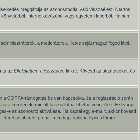
iselkedés meggátolja az azonosítóddal való visszaélést. A tartós
ul könyvtárból, internetkávézóból vagy egyetemi laborból. Ha nem
z adminisztrátorok, a moderátorok, illetve saját magad fogod látni,
ints az
Elfelejtettem a jelszavam
linkre. Kövesd az utasításokat, és
iben a COPPA-támogatás be van kapcsolva, és a regisztráció során
ásra kerüljenek, mielőtt használatba lehetne venni őket. Ezt vagy
éges-e az azonosító aktiválása. Ha kaptál egy e-mailt, akkor kövesd
l címet adtál meg, próbálj meg kapcsolatba lépni a fórum