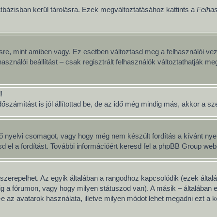
tbázisban kerül tárolásra. Ezek megváltoztatásához kattints a
Felhas
sre, mint amiben vagy. Ez esetben változtasd meg a felhasználói vez
asználói beállítást – csak regisztrált felhasználók változtathatják me
!
számítást is jól állítottad be, de az idő még mindig más, akkor a szerv
ő nyelvi csomagot, vagy hogy még nem készült fordítás a kívánt nyelv
 a fordítást. További információért keresd fel a phpBB Group weboldal
szerepelhet. Az egyik általában a rangodhoz kapcsolódik (ezek álta
g a fórumon, vagy hogy milyen státuszod van). A másik – általában 
 az avatarok használata, illetve milyen módot lehet megadni ezt a ké