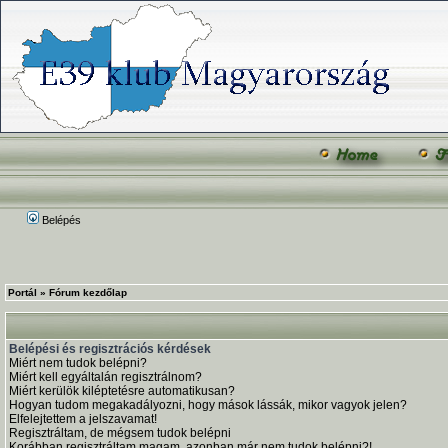
Belépés
Portál
»
Fórum kezdőlap
Belépési és regisztrációs kérdések
Miért nem tudok belépni?
Miért kell egyáltalán regisztrálnom?
Miért kerülök kiléptetésre automatikusan?
Hogyan tudom megakadályozni, hogy mások lássák, mikor vagyok jelen?
Elfelejtettem a jelszavamat!
Regisztráltam, de mégsem tudok belépni
Korábban regisztráltam magam, azonban már nem tudok belépni?!