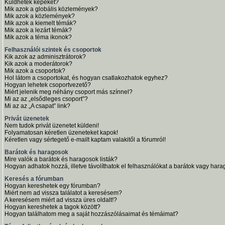
Küldhetek képeket?
Mik azok a globális közlemények?
Mik azok a közlemények?
Mik azok a kiemelt témák?
Mik azok a lezárt témák?
Mik azok a téma ikonok?
Felhasználói szintek és csoportok
Kik azok az adminisztrátorok?
Kik azok a moderátorok?
Mik azok a csoportok?
Hol látom a csoportokat, és hogyan csatlakozhatok egyhez?
Hogyan lehetek csoportvezető?
Miért jelenik meg néhány csoport más színnel?
Mi az az „elsődleges csoport”?
Mi az az „A csapat” link?
Privát üzenetek
Nem tudok privát üzenetet küldeni!
Folyamatosan kéretlen üzeneteket kapok!
Kéretlen vagy sértegető e-mailt kaptam valakitől a fórumról!
Barátok és haragosok
Mire valók a barátok és haragosok listák?
Hogyan adhatok hozzá, illetve távolíthatok el felhasználókat a barátok vagy harag
Keresés a fórumban
Hogyan kereshetek egy fórumban?
Miért nem ad vissza találatot a keresésem?
A keresésem miért ad vissza üres oldalt!?
Hogyan kereshetek a tagok között?
Hogyan találhatom meg a saját hozzászólásaimat és témáimat?