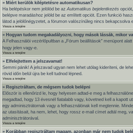
» Miért kerülök kiléptetésre automatikusan?
Ha belépéskor nem jelölöd be az
Automatikus bejelentkezés
opciót,
belépve maradáshoz jelöld be az említett opciót. Ezen funkció hasz
látod a jelölőnégyzetet, a fórumon valószínűleg nincs bekapcsolva e
Vissza a tetejére
» Hogyan tudom megakadályozni, hogy mások lássák, mikor va
A Felhasználói vezérlőpultban a „Fórum beállítások” menüpont alatt ta
hogy jelen vagy-e.
Vissza a tetejére
» Elfelejtettem a jelszavamat!
Semmi pánik! A jelszavad ugyan nem lehet utólag kideríteni, de leh
rövid időn belül újra be kell tudnod lépned.
Vissza a tetejére
» Regisztráltam, de mégsem tudok belépni
Először is ellenőrizd le, hogy helyesen adtad-e meg a felhasználó
megadtad, hogy 13 évesnél fiatalabb vagy, követned kell a kapott u
egy adminisztrátornak vagy a felhasználónak kell megtennie. Minden
az utasításait, ha nem, lehet, hogy rossz e-mail címet adtál meg, 
adminisztrátorával.
Vissza a tetejére
» Korábban regisztráltam magam, azonban már nem tudok bel