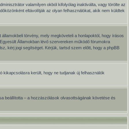
minisztrátor valamilyen okból kifolyólag inaktiválta, vagy törölte az
közönként eltávolítják az olyan felhasználókat, akik nem küldtek
 államokbeli törvény, mely megköveteli a honlapoktól, hogy írásos
ai Egyesült Államokban lévő szervereken működő fórumokra
, kérj jogi segítséget. Kérjük, tartsd szem előtt, hogy a phpBB
ció kikapcsolásra került, hogy ne tudjanak új felhasználók
onosa beállította – a hozzászólások olvasottságának követése és