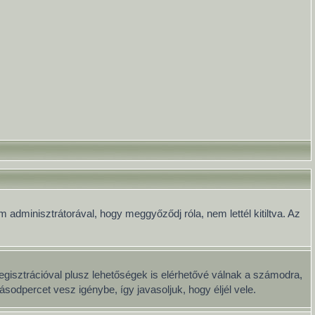
 adminisztrátorával, hogy meggyőződj róla, nem lettél kitiltva. Az
egisztrációval plusz lehetőségek is elérhetővé válnak a számodra,
sodpercet vesz igénybe, így javasoljuk, hogy éljél vele.