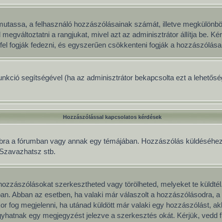
gy mutassa, a felhasználó hozzászólásainak számát, illetve megkülönb
 megváltoztatni a rangjukat, mivel azt az adminisztrátor állítja be. 
fel fogják fedezni, és egyszerűen csökkenteni fogják a hozzászólása
 funkció segítségével (ha az adminisztrátor bekapcsolta ezt a lehető
Hozzászólással kapcsolatos kérdések
mbra a fórumban vagy annak egy témájában. Hozzászólás küldéséhez le
, Szavazhatsz stb.
ozzászólásokat szerkesztheted vagy törölheted, melyeket te küldtél
mban. Abban az esetben, ha valaki már válaszolt a hozzászólásodra, a 
or fog megjelenni, ha utánad küldött már valaki egy hozzászólást, a
yhatnak egy megjegyzést jelezve a szerkesztés okát. Kérjük, vedd f