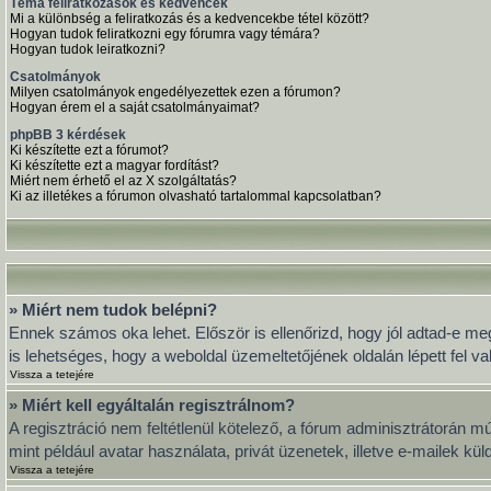
Téma feliratkozások és kedvencek
Mi a különbség a feliratkozás és a kedvencekbe tétel között?
Hogyan tudok feliratkozni egy fórumra vagy témára?
Hogyan tudok leiratkozni?
Csatolmányok
Milyen csatolmányok engedélyezettek ezen a fórumon?
Hogyan érem el a saját csatolmányaimat?
phpBB 3 kérdések
Ki készítette ezt a fórumot?
Ki készítette ezt a magyar fordítást?
Miért nem érhető el az X szolgáltatás?
Ki az illetékes a fórumon olvasható tartalommal kapcsolatban?
» Miért nem tudok belépni?
Ennek számos oka lehet. Először is ellenőrizd, hogy jól adtad-e meg
is lehetséges, hogy a weboldal üzemeltetőjének oldalán lépett fel va
Vissza a tetejére
» Miért kell egyáltalán regisztrálnom?
A regisztráció nem feltétlenül kötelező, a fórum adminisztrátorán 
mint például avatar használata, privát üzenetek, illetve e-mailek k
Vissza a tetejére