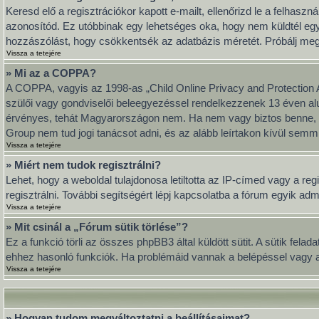
Keresd elő a regisztrációkor kapott e-mailt, ellenőrizd le a felhasz
azonosítód. Ez utóbbinak egy lehetséges oka, hogy nem küldtél eg
hozzászólást, hogy csökkentsék az adatbázis méretét. Próbálj meg ú
Vissza a tetejére
» Mi az a COPPA?
A COPPA, vagyis az 1998-as „Child Online Privacy and Protection A
szülői vagy gondviselői beleegyezéssel rendelkezzenek 13 éven al
érvényes, tehát Magyarországon nem. Ha nem vagy biztos benne, hog
Group nem tud jogi tanácsot adni, és az alább leírtakon kívül semmi
Vissza a tetejére
» Miért nem tudok regisztrálni?
Lehet, hogy a weboldal tulajdonosa letiltotta az IP-címed vagy a regi
regisztrálni. További segítségért lépj kapcsolatba a fórum egyik adm
Vissza a tetejére
» Mit csinál a „Fórum sütik törlése”?
Ez a funkció törli az összes phpBB3 által küldött sütit. A sütik fel
ehhez hasonló funkciók. Ha problémáid vannak a belépéssel vagy a k
Vissza a tetejére
» Hogyan tudom megváltoztatni a beállításaimat?