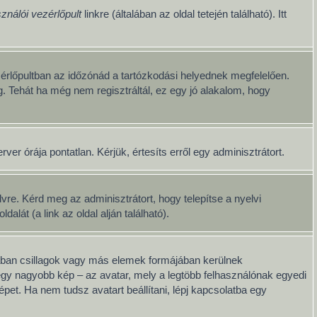
ználói vezérlőpult
linkre (általában az oldal tetején található). Itt
érlőpultban az időzónád a tartózkodási helyednek megfelelően.
g. Tehát ha még nem regisztráltál, ez egy jó alakalom, hogy
er órája pontatlan. Kérjük, értesíts erről egy adminisztrátort.
re. Kérd meg az adminisztrátort, hogy telepítse a nyelvi
át (a link az oldal alján található).
lában csillagok vagy más elemek formájában kerülnek
egy nagyobb kép – az avatar, mely a legtöbb felhasználónak egyedi
pet. Ha nem tudsz avatart beállítani, lépj kapcsolatba egy