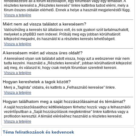
rendelkezésre áll a fórum kezdőlapon, egy fórumban vagy egy témában. A
részletes keresést a „Részletes keresés” linkre kattintva tudod elérni, mely a
fórum összes oldalán elérhető. Ennek a helye a használt megjelenéstől függ.
Vissza a tetejére
Miért nem ad vissza találatot a keresésem?
Valószínűleg a keresés túl általános volt, és sok gyakori szót tartalmazhatott,
melyeket a phpBB3 nem indexel. Próbálj meg egy jobban körülhatárolt
kifejezést megadni, és használd ki a részletes keresés lehetőségeit.
Vissza a tetejére
A keresésem miért ad vissza üres oldalt!?
A keresésed olyan sok találatot adott vissza, hogy azt a webszerver már nem
tudta kezelni. Használd a „Részletes keresést”, jobban körülhatárolt kifejezést
adj meg, és válaszd ki, hogy csak melyik fórumban szeretnél keresni.
Vissza a tetejére
Hogyan kereshetek a tagok között?
Menj a „Taglista” oldalra, és kattints a „Felhasználó keresése” linkre.
Vissza a tetejére
Hogyan találhatom meg a saját hozzászólásaimat és témáimat?
A saját hozzászólásaidhoz kétféleképpen férhetsz hozzá: vagy a felhasználói
vezérlőpultban a „Saját hozzászólások megtekintése” linkre kattintva vagy a
profilodon keresztül. A témáid eléréséhez használd a részletes keresést.
Vissza a tetejére
Téma feliratkozások és kedvencek