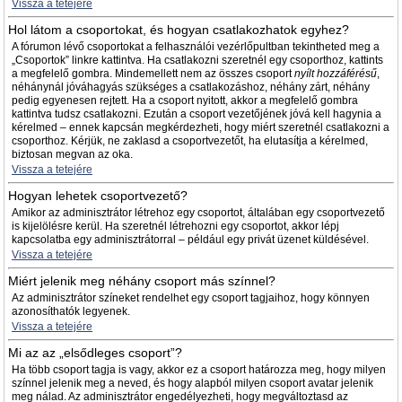
Vissza a tetejére
Hol látom a csoportokat, és hogyan csatlakozhatok egyhez?
A fórumon lévő csoportokat a felhasználói vezérlőpultban tekintheted meg a
„Csoportok” linkre kattintva. Ha csatlakozni szeretnél egy csoporthoz, kattints
a megfelelő gombra. Mindemellett nem az összes csoport
nyílt hozzáférésű
,
néhánynál jóváhagyás szükséges a csatlakozáshoz, néhány zárt, néhány
pedig egyenesen rejtett. Ha a csoport nyitott, akkor a megfelelő gombra
kattintva tudsz csatlakozni. Ezután a csoport vezetőjének jóvá kell hagynia a
kérelmed – ennek kapcsán megkérdezheti, hogy miért szeretnél csatlakozni a
csoporthoz. Kérjük, ne zaklasd a csoportvezetőt, ha elutasítja a kérelmed,
biztosan megvan az oka.
Vissza a tetejére
Hogyan lehetek csoportvezető?
Amikor az adminisztrátor létrehoz egy csoportot, általában egy csoportvezető
is kijelölésre kerül. Ha szeretnél létrehozni egy csoportot, akkor lépj
kapcsolatba egy adminisztrátorral – például egy privát üzenet küldésével.
Vissza a tetejére
Miért jelenik meg néhány csoport más színnel?
Az adminisztrátor színeket rendelhet egy csoport tagjaihoz, hogy könnyen
azonosíthatók legyenek.
Vissza a tetejére
Mi az az „elsődleges csoport”?
Ha több csoport tagja is vagy, akkor ez a csoport határozza meg, hogy milyen
színnel jelenik meg a neved, és hogy alapból milyen csoport avatar jelenik
meg nálad. Az adminisztrátor engedélyezheti, hogy megváltoztasd az