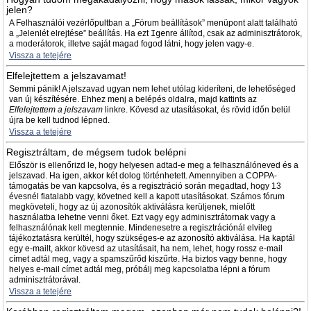
jelen?
A Felhasználói vezérlőpultban a „Fórum beállítások” menüpont alatt található
a „Jelenlét elrejtése” beállítás. Ha ezt
Igen
re állítod, csak az adminisztrátorok,
a moderátorok, illetve saját magad fogod látni, hogy jelen vagy-e.
Vissza a tetejére
Elfelejtettem a jelszavamat!
Semmi pánik! A jelszavad ugyan nem lehet utólag kideríteni, de lehetőséged
van új készítésére. Ehhez menj a belépés oldalra, majd kattints az
Elfelejtettem a jelszavam
linkre. Kövesd az utasításokat, és rövid időn belül
újra be kell tudnod lépned.
Vissza a tetejére
Regisztráltam, de mégsem tudok belépni
Először is ellenőrizd le, hogy helyesen adtad-e meg a felhasználóneved és a
jelszavad. Ha igen, akkor két dolog történhetett. Amennyiben a COPPA-
támogatás be van kapcsolva, és a regisztráció során megadtad, hogy 13
évesnél fiatalabb vagy, követned kell a kapott utasításokat. Számos fórum
megköveteli, hogy az új azonosítók aktiválásra kerüljenek, mielőtt
használatba lehetne venni őket. Ezt vagy egy adminisztrátornak vagy a
felhasználónak kell megtennie. Mindenesetre a regisztrációnál elvileg
tájékoztatásra kerültél, hogy szükséges-e az azonosító aktiválása. Ha kaptál
egy e-mailt, akkor kövesd az utasításait, ha nem, lehet, hogy rossz e-mail
címet adtál meg, vagy a spamszűrőd kiszűrte. Ha biztos vagy benne, hogy
helyes e-mail címet adtál meg, próbálj meg kapcsolatba lépni a fórum
adminisztrátorával.
Vissza a tetejére