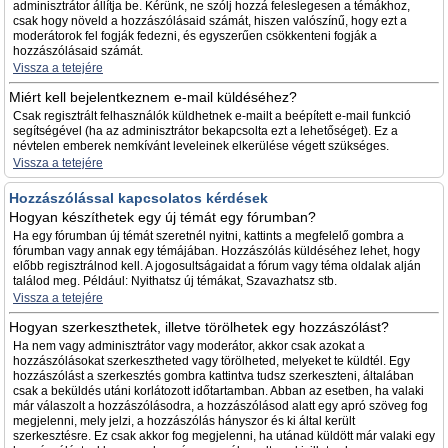
adminisztrátor állítja be. Kérünk, ne szólj hozzá feleslegesen a témákhoz,
csak hogy növeld a hozzászólásaid számát, hiszen valószínű, hogy ezt a
moderátorok fel fogják fedezni, és egyszerűen csökkenteni fogják a
hozzászólásaid számát.
Vissza a tetejére
Miért kell bejelentkeznem e-mail küldéséhez?
Csak regisztrált felhasználók küldhetnek e-mailt a beépített e-mail funkció
segítségével (ha az adminisztrátor bekapcsolta ezt a lehetőséget). Ez a
névtelen emberek nemkívánt leveleinek elkerülése végett szükséges.
Vissza a tetejére
Hozzászólással kapcsolatos kérdések
Hogyan készíthetek egy új témát egy fórumban?
Ha egy fórumban új témát szeretnél nyitni, kattints a megfelelő gombra a
fórumban vagy annak egy témájában. Hozzászólás küldéséhez lehet, hogy
előbb regisztrálnod kell. A jogosultságaidat a fórum vagy téma oldalak alján
találod meg. Például: Nyithatsz új témákat, Szavazhatsz stb.
Vissza a tetejére
Hogyan szerkeszthetek, illetve törölhetek egy hozzászólást?
Ha nem vagy adminisztrátor vagy moderátor, akkor csak azokat a
hozzászólásokat szerkesztheted vagy törölheted, melyeket te küldtél. Egy
hozzászólást a szerkesztés gombra kattintva tudsz szerkeszteni, általában
csak a beküldés utáni korlátozott időtartamban. Abban az esetben, ha valaki
már válaszolt a hozzászólásodra, a hozzászólásod alatt egy apró szöveg fog
megjelenni, mely jelzi, a hozzászólás hányszor és ki által került
szerkesztésre. Ez csak akkor fog megjelenni, ha utánad küldött már valaki egy