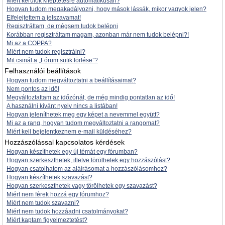
Miért kerülök kiléptetésre automatikusan?
Hogyan tudom megakadályozni, hogy mások lássák, mikor vagyok jelen?
Elfelejtettem a jelszavamat!
Regisztráltam, de mégsem tudok belépni
Korábban regisztráltam magam, azonban már nem tudok belépni?!
Mi az a COPPA?
Miért nem tudok regisztrálni?
Mit csinál a „Fórum sütik törlése”?
Felhasználói beállítások
Hogyan tudom megváltoztatni a beállításaimat?
Nem pontos az idő!
Megváltoztattam az időzónát, de még mindig pontatlan az idő!
A használni kívánt nyelv nincs a listában!
Hogyan jeleníthetek meg egy képet a nevemmel együtt?
Mi az a rang, hogyan tudom megváltoztatni a rangomat?
Miért kell bejelentkeznem e-mail küldéséhez?
Hozzászólással kapcsolatos kérdések
Hogyan készíthetek egy új témát egy fórumban?
Hogyan szerkeszthetek, illetve törölhetek egy hozzászólást?
Hogyan csatolhatom az aláírásomat a hozzászólásomhoz?
Hogyan készíthetek szavazást?
Hogyan szerkeszthetek vagy törölhetek egy szavazást?
Miért nem férek hozzá egy fórumhoz?
Miért nem tudok szavazni?
Miért nem tudok hozzáadni csatolmányokat?
Miért kaptam figyelmeztetést?