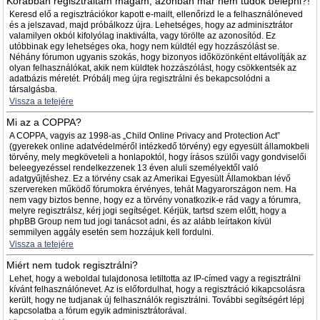
Korábban regisztráltam magam, azonban már nem tudok belépni?!
Keresd elő a regisztrációkor kapott e-mailt, ellenőrizd le a felhasználóneved
és a jelszavad, majd próbálkozz újra. Lehetséges, hogy az adminisztrátor
valamilyen okból kifolyólag inaktiválta, vagy törölte az azonosítód. Ez
utóbbinak egy lehetséges oka, hogy nem küldtél egy hozzászólást se.
Néhány fórumon ugyanis szokás, hogy bizonyos időközönként eltávolítják az
olyan felhasználókat, akik nem küldtek hozzászólást, hogy csökkentsék az
adatbázis méretét. Próbálj meg újra regisztrálni és bekapcsolódni a
társalgásba.
Vissza a tetejére
Mi az a COPPA?
A COPPA, vagyis az 1998-as „Child Online Privacy and Protection Act”
(gyerekek online adatvédelméről intézkedő törvény) egy egyesült államokbeli
törvény, mely megköveteli a honlapoktól, hogy írásos szülői vagy gondviselői
beleegyezéssel rendelkezzenek 13 éven aluli személyektől való
adatgyűjtéshez. Ez a törvény csak az Amerikai Egyesült Államokban lévő
szervereken működő fórumokra érvényes, tehát Magyarországon nem. Ha
nem vagy biztos benne, hogy ez a törvény vonatkozik-e rád vagy a fórumra,
melyre regisztrálsz, kérj jogi segítséget. Kérjük, tartsd szem előtt, hogy a
phpBB Group nem tud jogi tanácsot adni, és az alább leírtakon kívül
semmilyen aggály esetén sem hozzájuk kell fordulni.
Vissza a tetejére
Miért nem tudok regisztrálni?
Lehet, hogy a weboldal tulajdonosa letiltotta az IP-címed vagy a regisztrálni
kívánt felhasználónevet. Az is előfordulhat, hogy a regisztráció kikapcsolásra
került, hogy ne tudjanak új felhasználók regisztrálni. További segítségért lépj
kapcsolatba a fórum egyik adminisztrátorával.