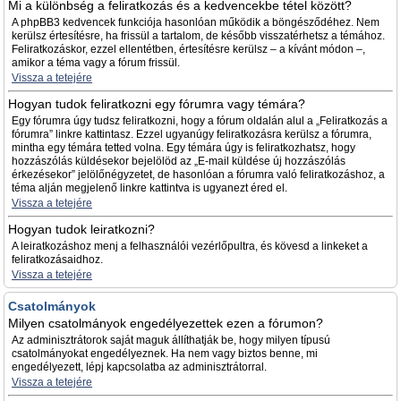
Mi a különbség a feliratkozás és a kedvencekbe tétel között?
A phpBB3 kedvencek funkciója hasonlóan működik a böngésződéhez. Nem
kerülsz értesítésre, ha frissül a tartalom, de később visszatérhetsz a témához.
Feliratkozáskor, ezzel ellentétben, értesítésre kerülsz – a kívánt módon –,
amikor a téma vagy a fórum frissül.
Vissza a tetejére
Hogyan tudok feliratkozni egy fórumra vagy témára?
Egy fórumra úgy tudsz feliratkozni, hogy a fórum oldalán alul a „Feliratkozás a
fórumra” linkre kattintasz. Ezzel ugyanúgy feliratkozásra kerülsz a fórumra,
mintha egy témára tetted volna. Egy témára úgy is feliratkozhatsz, hogy
hozzászólás küldésekor bejelölöd az „E-mail küldése új hozzászólás
érkezésekor” jelölőnégyzetet, de hasonlóan a fórumra való feliratkozáshoz, a
téma alján megjelenő linkre kattintva is ugyanezt éred el.
Vissza a tetejére
Hogyan tudok leiratkozni?
A leiratkozáshoz menj a felhasználói vezérlőpultra, és kövesd a linkeket a
feliratkozásaidhoz.
Vissza a tetejére
Csatolmányok
Milyen csatolmányok engedélyezettek ezen a fórumon?
Az adminisztrátorok saját maguk állíthatják be, hogy milyen típusú
csatolmányokat engedélyeznek. Ha nem vagy biztos benne, mi
engedélyezett, lépj kapcsolatba az adminisztrátorral.
Vissza a tetejére