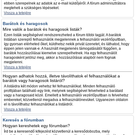
ebben szerepelnek az adatok az e-mail küldőjéről. A fórum adminisztrátora
megteheti a szükséges lépéseket.
Vissza a tetejére
Barátok és haragosok
Mire valók a barátok és haragosok listák?
Ezen listák segítségével rendszerezheted a fórum többi tagját. A barátok
listában szereplő felhasználók megjelennek a felhasználói vezérlőpultban,
így gyorsan elérheted őket, küldhetsz nekik privát üzenetet, és láthatod, hogy
éppen jelen vannak-e. A használt megjelenés támogatásától függően, a
barátok hozzászólásai kiemelve szerepelhetnek. Ha egy felhasználót
haragosként jelölsz meg, akkor a hozzászólásai alapból nem fognak
megjelenni.
Vissza a tetejére
Hogyan adhatok hozzá, illetve távolíthatok el felhasználókat a
barátok vagy haragosok listáról?
A listáidra két módon vehetsz fel felhasználókat. Minden felhasználó
profiljában található egy link, melynek segítségével felveheted a barátaid
vagy a haragosaid közé. Emellett a felhasználói vezérlőpultban is felvehetsz
embereket, közvetlenül megadva a felhasználónevüket. Ugyanezen oldalon
el is távolíthatsz felhasználókat a listáidról.
Vissza a tetejére
Keresés a fórumban
Hogyan kereshetek egy fórumban?
Írd be a keresendő kifejezést közvetlenül a keresődobozba, mely