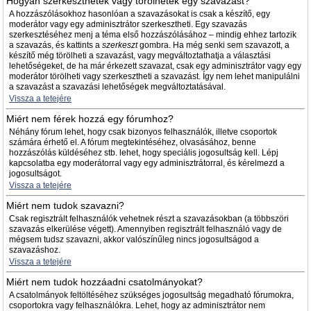
Hogyan szerkeszthetek vagy törölhetek egy szavazást?
A hozzászólásokhoz hasonlóan a szavazásokat is csak a készítő, egy
moderátor vagy egy adminisztrátor szerkesztheti. Egy szavazás
szerkesztéséhez menj a téma első hozzászólásához – mindig ehhez tartozik
a szavazás, és kattints a
szerkeszt
gombra. Ha még senki sem szavazott, a
készítő még törölheti a szavazást, vagy megváltoztathatja a választási
lehetőségeket, de ha már érkezett szavazat, csak egy adminisztrátor vagy egy
moderátor törölheti vagy szerkesztheti a szavazást. Így nem lehet manipulálni
a szavazást a szavazási lehetőségek megváltoztatásával.
Vissza a tetejére
Miért nem férek hozzá egy fórumhoz?
Néhány fórum lehet, hogy csak bizonyos felhasználók, illetve csoportok
számára érhető el. A fórum megtekintéséhez, olvasásához, benne
hozzászólás küldéséhez stb. lehet, hogy speciális jogosultság kell. Lépj
kapcsolatba egy moderátorral vagy egy adminisztrátorral, és kérelmezd a
jogosultságot.
Vissza a tetejére
Miért nem tudok szavazni?
Csak regisztrált felhasználók vehetnek részt a szavazásokban (a többszöri
szavazás elkerülése végett). Amennyiben regisztrált felhasználó vagy de
mégsem tudsz szavazni, akkor valószínűleg nincs jogosultságod a
szavazáshoz.
Vissza a tetejére
Miért nem tudok hozzáadni csatolmányokat?
A csatolmányok feltöltéséhez szükséges jogosultság megadható fórumokra,
csoportokra vagy felhasználókra. Lehet, hogy az adminisztrátor nem