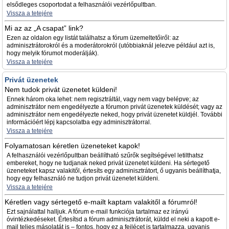
elsődleges csoportodat a felhasználói vezérlőpultban.
Vissza a tetejére
Mi az az „A csapat” link?
Ezen az oldalon egy listát találhatsz a fórum üzemeltetőiről: az
adminisztrátorokról és a moderátorokról (utóbbiaknál jelezve például azt is,
hogy melyik fórumot moderálják).
Vissza a tetejére
Privát üzenetek
Nem tudok privát üzenetet küldeni!
Ennek három oka lehet: nem regisztráltál, vagy nem vagy belépve; az
adminisztrátor nem engedélyezte a fórumon privát üzenetek küldését; vagy az
adminisztrátor nem engedélyezte neked, hogy privát üzenetet küldjél. További
információért lépj kapcsolatba egy adminisztrátorral.
Vissza a tetejére
Folyamatosan kéretlen üzeneteket kapok!
A felhasználói vezérlőpultban beállítható szűrők segítségével letilthatsz
embereket, hogy ne tudjanak neked privát üzenetet küldeni. Ha sértegető
üzeneteket kapsz valakitől, értesíts egy adminisztrátort, ő ugyanis beállíthatja,
hogy egy felhasználó ne tudjon privát üzenetet küldeni.
Vissza a tetejére
Kéretlen vagy sértegető e-mailt kaptam valakitől a fórumról!
Ezt sajnálattal halljuk. A fórum e-mail funkciója tartalmaz ez irányú
óvintézkedéseket. Értesítsd a fórum adminisztrátorát, küldd el neki a kapott e-
mail teljes másolatát is – fontos, hogy ez a fejlécet is tartalmazza, ugyanis