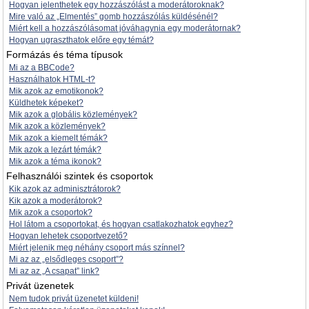
Hogyan jelenthetek egy hozzászólást a moderátoroknak?
Mire való az „Elmentés” gomb hozzászólás küldésénél?
Miért kell a hozzászólásomat jóváhagynia egy moderátornak?
Hogyan ugraszthatok előre egy témát?
Formázás és téma típusok
Mi az a BBCode?
Használhatok HTML-t?
Mik azok az emotikonok?
Küldhetek képeket?
Mik azok a globális közlemények?
Mik azok a közlemények?
Mik azok a kiemelt témák?
Mik azok a lezárt témák?
Mik azok a téma ikonok?
Felhasználói szintek és csoportok
Kik azok az adminisztrátorok?
Kik azok a moderátorok?
Mik azok a csoportok?
Hol látom a csoportokat, és hogyan csatlakozhatok egyhez?
Hogyan lehetek csoportvezető?
Miért jelenik meg néhány csoport más színnel?
Mi az az „elsődleges csoport”?
Mi az az „A csapat” link?
Privát üzenetek
Nem tudok privát üzenetet küldeni!