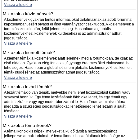
Vissza a tetejére
Mik azok a közlemények?
A közlemények gyakran fontos információkat tartalmaznak az adott fórummal
kapcsolatban, ezért olvasd el őket valahányszor csak tudod. A közlemények a
fórum összes oldalán, felül jelennek meg. Hasonlóan a globális
közleményekhez, közlemények küldéséhez is az adminisztrátor adhat
jogosultságot.
Vissza a tetejére
Mik azok a kiemelt témák?
A kiemelt témák a közlemények alatt jelennek meg a fórumokban, de csak az
első oldalon. Gyakran elég fontosak, úgyhogy érdemes őket elolvasnod, ha
lehetséges. Hasonlóan a globális és nem globális közleményekhez, kiemelt
témák küldéséhez az adminisztrátor adhat jogosultságot.
Vissza a tetejére
Mik azok a lezárt témák?
A lezárt témák olyan témák, melyekbe nem lehet hozzászólást küldeni vagy
szavazni bennük. Egy téma lezárásának több oka lehet, és egy témát egy
adminisztrátor vagy egy moderátor zárhat le. Ha a fórum adminisztrátora
megadta a szükséges jogosultságokat, lehetőséged lehet lezárni a saját
témáidat.
Vissza a tetejére
Mik azok a téma ikonok?
A téma ikonok kis képek, melyeket a küldő társít a hozzászólásához
jelképezve annak tartalmát. A téma ikonok használatának lehetősége az