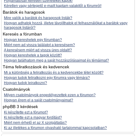
Folyamatosan kéretlen üzeneteket kapok!
Kéretlen vagy sértegető e-mailt kaptam valakitől a fórumról!
Barátok és haragosok
Mire valók a barátok és haragosok listák?
Hogyan adhatok hozzá, illetve távolíthatok el felhasználókat a barátok vagy
haragosok listáról?
Keresés a fórumban
Hogyan kereshetek egy fórumban?
Miért nem ad vissza találatot a keresésem?
A keresésem miért ad vissza üres oldalt!?
Hogyan kereshetek a tagok között?
Hogyan találhatom meg a saját hozzászólásaimat és témáimat?
Téma feliratkozások és kedvencek
Mi a különbség a feliratkozás és a kedvencekbe tétel között?
Hogyan tudok feliratkozni egy fórumra vagy témára?
Hogyan tudok leiratkozni?
Csatolmányok
Milyen csatolmányok engedélyezettek ezen a fórumon?
Hogyan érem el a saját csatolmányaimat?
phpBB 3 kérdések
Ki készítette ezt a fórumot?
Ki készítette ezt a magyar fordítást?
Miért nem érhető el az X szolgáltatás?
Ki az illetékes a fórumon olvasható tartalommal kapcsolatban?