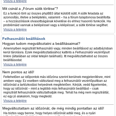
Vissza a tetejére
Mit csinál a „Fórum sütik törlése”?
Ez a funkció törli az összes phpBB3 által küldött sütit. A sütik feladata az
azonosítás, illetve a beléptetés, valamint – ha a fórum tulajdonosa beállította
– a hozzászólások olvasottságának követése és ehhez hasonló funkciók. Ha
problémáid vannak a belépéssel vagy a kilépéssel, a sütik törlése segíthet.
Vissza a tetejére
Felhasználói beállítások
Hogyan tudom megváltoztatni a beállításaimat?
Amennyiben regisztrált felhasználó vagy, minden beállításod az adatbázisban
kerül tárolásra. Ezek megváltoztatásához kattints a
Felhasználói vezérlőpult
linkre (általában az oldal tetején található). Itt megváltoztathatod az összes
beállításodat.
Vissza a tetejére
Nem pontos az idő!
Feltehetően az időpontok más időzóna szerint kerülnek megjelenítésre, mint
amiben vagy. Ez esetben változtasd meg a felhasználói vezérlőpultban az
időzónád a tartózkodási helyednek megfelelően. Kérjük, vedd figyelembe,
hogy az időzónát – mint a legtöbb más felhasználói beállítást – csak
regisztrált felhasználók változtathatják meg. Tehát ha még nem regisztráltál,
ez egy jó alakalom, hogy megtedd.
Vissza a tetejére
Megváltoztattam az időzónát, de még mindig pontatlan az idő!
Ha biztos vagy benne, hogy helyes időzónát adtál meg, és a nyári