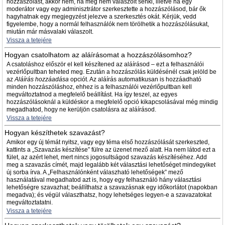
hozzászólást, akkor nem, ha még nem válaszolt senki, illetve ha egy
moderátor vagy egy adminisztrátor szerkesztette a hozzászólásod, bár ők
hagyhatnak egy megjegyzést jelezve a szerkesztés okát. Kérjük, vedd
figyelembe, hogy a normál felhasználók nem törölhetik a hozzászólásukat,
miután már másvalaki válaszolt.
Vissza a tetejére
Hogyan csatolhatom az aláírásomat a hozzászólásomhoz?
A csatoláshoz először el kell készítened az aláírásod – ezt a felhasználói
vezérlőpultban teheted meg. Ezután a hozzászólás küldésénél csak jelöld be
az
Aláírás hozzáadása
opciót. Az aláírás automatikusan is hozzáadható
minden hozzászóláshoz, ehhez is a felhasználói vezérlőpultban kell
megváltoztatnod a megfelelő beállítást. Ha így teszel, az egyes
hozzászólásoknál a küldéskor a megfelelő opció kikapcsolásával még mindig
megadhatod, hogy ne kerüljön csatolásra az aláírásod.
Vissza a tetejére
Hogyan készíthetek szavazást?
Amikor egy új témát nyitsz, vagy egy téma első hozzászólását szerkeszted,
kattints a „Szavazás készítése” fülre az üzenet mező alatt. Ha nem látod ezt a
fület, az azért lehet, mert nincs jogosultságod szavazás készítéséhez. Add
meg a szavazás címét, majd legalább két választási lehetőséget mindegyiket
új sorba írva. A „Felhasználónként válaszható lehetőségek” mező
használatával megadhatod azt is, hogy egy felhasználó hány választási
lehetőségre szavazhat; beállíthatsz a szavazásnak egy időkorlátot (napokban
megadva); és végül választhatsz, hogy lehetséges legyen-e a szavazatokat
megváltoztatatni.
Vissza a tetejére