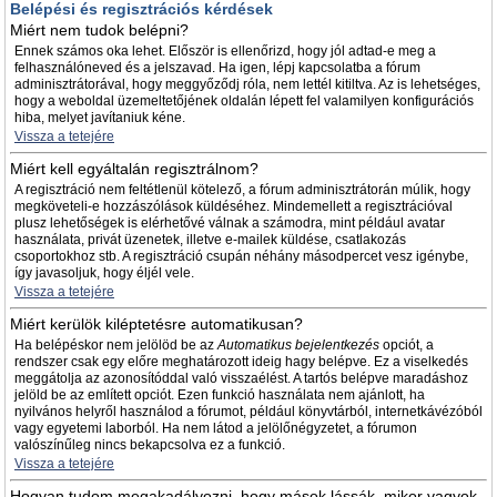
Belépési és regisztrációs kérdések
Miért nem tudok belépni?
Ennek számos oka lehet. Először is ellenőrizd, hogy jól adtad-e meg a
felhasználóneved és a jelszavad. Ha igen, lépj kapcsolatba a fórum
adminisztrátorával, hogy meggyőződj róla, nem lettél kitiltva. Az is lehetséges,
hogy a weboldal üzemeltetőjének oldalán lépett fel valamilyen konfigurációs
hiba, melyet javítaniuk kéne.
Vissza a tetejére
Miért kell egyáltalán regisztrálnom?
A regisztráció nem feltétlenül kötelező, a fórum adminisztrátorán múlik, hogy
megköveteli-e hozzászólások küldéséhez. Mindemellett a regisztrációval
plusz lehetőségek is elérhetővé válnak a számodra, mint például avatar
használata, privát üzenetek, illetve e-mailek küldése, csatlakozás
csoportokhoz stb. A regisztráció csupán néhány másodpercet vesz igénybe,
így javasoljuk, hogy éljél vele.
Vissza a tetejére
Miért kerülök kiléptetésre automatikusan?
Ha belépéskor nem jelölöd be az
Automatikus bejelentkezés
opciót, a
rendszer csak egy előre meghatározott ideig hagy belépve. Ez a viselkedés
meggátolja az azonosítóddal való visszaélést. A tartós belépve maradáshoz
jelöld be az említett opciót. Ezen funkció használata nem ajánlott, ha
nyilvános helyről használod a fórumot, például könyvtárból, internetkávézóból
vagy egyetemi laborból. Ha nem látod a jelölőnégyzetet, a fórumon
valószínűleg nincs bekapcsolva ez a funkció.
Vissza a tetejére
Hogyan tudom megakadályozni, hogy mások lássák, mikor vagyok