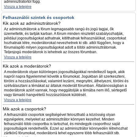
adminisztrátortól függ.
Vissza a tetejére
Felhasználói szintek és csoportok
Kik azok az adminisztrátorok?
Az adminisztrátorok a fórum legmagasabb rangú és jogú tagjai, ők
üzemeltetik, és tartják karban. A fórum minden részletét szabályozhatják,
például jogosultságokat adhatnak, kitilthatnak felhasználókat, csoportokat
hozhatnak létre, moderátorokat nevezhetnek ki stb. attól függően, hogy a
fórumalapító milyen jogosultságokat adott a többi adminisztrátornak.
Teljesjogú moderátorok is lehetnek az összes fórumban.
Vissza a tetejére
Kik azok a moderátorok?
A moderátorok olyan különleges jogosultságokkal rendelkező tagok, akik
napról napra figyelemmel követik a fórumokat. Jogukban áll szerkeszteni,
törölni a hozzászólásokat, valamint lezárni, megnyitni, áthelyezni, törölni és
szétválasztani a témákat az általuk moderált fórumban. Általánosságban a
moderátorok azért vannak, hogy meggátolják a témába nem illő, sértegető
vagy támadó hangvételű hozzászólások küldését.
Vissza a tetejére
Mik azok a csoportok?
A felhasználói csoportok segítségével felosztható a közösség olyan
egységekre, melyeket az adminisztrátor könnyen kezelhet. Minden
felhasználó több csoportba is tartozhat, és mindegyik csoporthoz saját
jogosultságok rendelhetők. Ezzel az adminisztrátor könnyedén létrehozhat
zártkörű fórumokat, moderátorrá tehet egyszerre több felhasználót stb.