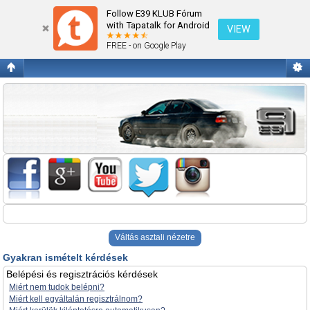
Gyakran ismételt kérdések
Follow E39 KLUB Fórum
with Tapatalk for Android
VIEW
FREE - on Google Play
Váltás asztali nézetre
Gyakran ismételt kérdések
Belépési és regisztrációs kérdések
Miért nem tudok belépni?
Miért kell egyáltalán regisztrálnom?