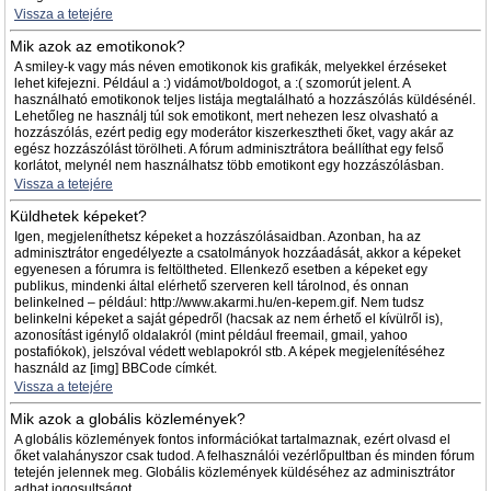
Vissza a tetejére
Mik azok az emotikonok?
A smiley-k vagy más néven emotikonok kis grafikák, melyekkel érzéseket
lehet kifejezni. Például a :) vidámot/boldogot, a :( szomorút jelent. A
használható emotikonok teljes listája megtalálható a hozzászólás küldésénél.
Lehetőleg ne használj túl sok emotikont, mert nehezen lesz olvasható a
hozzászólás, ezért pedig egy moderátor kiszerkesztheti őket, vagy akár az
egész hozzászólást törölheti. A fórum adminisztrátora beállíthat egy felső
korlátot, melynél nem használhatsz több emotikont egy hozzászólásban.
Vissza a tetejére
Küldhetek képeket?
Igen, megjeleníthetsz képeket a hozzászólásaidban. Azonban, ha az
adminisztrátor engedélyezte a csatolmányok hozzáadását, akkor a képeket
egyenesen a fórumra is feltöltheted. Ellenkező esetben a képeket egy
publikus, mindenki által elérhető szerveren kell tárolnod, és onnan
belinkelned – például: http://www.akarmi.hu/en-kepem.gif. Nem tudsz
belinkelni képeket a saját gépedről (hacsak az nem érhető el kívülről is),
azonosítást igénylő oldalakról (mint például freemail, gmail, yahoo
postafiókok), jelszóval védett weblapokról stb. A képek megjelenítéséhez
használd az [img] BBCode címkét.
Vissza a tetejére
Mik azok a globális közlemények?
A globális közlemények fontos információkat tartalmaznak, ezért olvasd el
őket valahányszor csak tudod. A felhasználói vezérlőpultban és minden fórum
tetején jelennek meg. Globális közlemények küldéséhez az adminisztrátor
adhat jogosultságot.