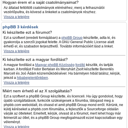
Hogyan érem el a saját csatolmányaimat?
Az általad feltöltött csatolmányok eléréséhez, menj a felhasználói
vezérlőpultra, és kövesd a linkeket a csatolmányok részhez.
Vissza a tetejére
phpBB 3 kérdések
Ki készítette ezt a fórumot?
Ezt a szoftvert (eredeti formájában) a
phpBB Group
készítette, adta ki, és
gyakorolja a szerzői jogokat felette. A GNU General Public License alatt
érhető el, és szabadon terjeszthető. További információért lásd a linket.
Vissza a tetejére
Ki készítette ezt a magyar fordítást?
A magyar fordítást a
Magyar phpBB Közösség
fordító
készítik, és tartják
karban. A fordítást Fodor Bertalan és Menyhárt Zsolt készítette Berentés
Marcell és Joó Ádám közreműködésével. Ha bármilyen hibát találsz, kérjük,
jelezd a
hibabejelentőnkben
.
Vissza a tetejére
Miért nem érhető el az X szolgáltatás?
Ezt a szoftvert a phpBB Group készítette, és licenceli. Ha úgy gondolod, hogy
újabb szolgáltatások, funkciók szükségesek a fórumba, látogasd meg a
phpbb.com weboldalt, és olvasd el amit phpBB Group mond erről. Kérünk, ne
küldj kéréseket a phpbb.com fórumába, a fejlesztők a Sourceforge oldalán
várják az ötleteket. Emellett, kérjük, olvasd át a fórumot, mert lehet hogy már
felmerült az ötlet, és a phpBB Group megfogalmazott ezzel kapcsolatban egy
véleményt.
Vissza a tetejére