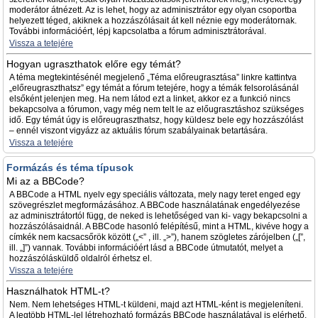
moderátor átnézett. Az is lehet, hogy az adminisztrátor egy olyan csoportba
helyezett téged, akiknek a hozzászólásait át kell néznie egy moderátornak.
További információért, lépj kapcsolatba a fórum adminisztrátorával.
Vissza a tetejére
Hogyan ugraszthatok előre egy témát?
A téma megtekintésénél megjelenő „Téma előreugrasztása” linkre kattintva
„előreugraszthatsz” egy témát a fórum tetejére, hogy a témák felsorolásánál
elsőként jelenjen meg. Ha nem látod ezt a linket, akkor ez a funkció nincs
bekapcsolva a fórumon, vagy még nem telt le az előugrasztáshoz szükséges
idő. Egy témát úgy is előreugraszthatsz, hogy küldesz bele egy hozzászólást
– ennél viszont vigyázz az aktuális fórum szabályainak betartására.
Vissza a tetejére
Formázás és téma típusok
Mi az a BBCode?
A BBCode a HTML nyelv egy speciális változata, mely nagy teret enged egy
szövegrészlet megformázásához. A BBCode használatának engedélyezése
az adminisztrátortól függ, de neked is lehetőséged van ki- vagy bekapcsolni a
hozzászólásaidnál. A BBCode hasonló felépítésű, mint a HTML, kivéve hogy a
címkék nem kacsacsőrök között („<” , ill. „>”), hanem szögletes zárójelben („[”,
ill. „]”) vannak. További információért lásd a BBCode útmutatót, melyet a
hozzászólásküldő oldalról érhetsz el.
Vissza a tetejére
Használhatok HTML-t?
Nem. Nem lehetséges HTML-t küldeni, majd azt HTML-ként is megjeleníteni.
A legtöbb HTML-lel létrehozható formázás BBCode használatával is elérhető.