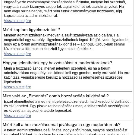
engedélyezte csatolmányok hozzáadását a fórumba, melybe írni szeretnél,
vagy talán csak bizonyos csoportok tagjai küldhetnek csatolmányokat. Ha
nem vagy biztos benne, miért nem tudsz csatolmányokat hozzáadni, lépj
kapcsolatba az adminisztrátorral.
Vissza a tetejére
Miért kaptam figyelmeztetést?
Minden adminisztrátornak megvan a saját szabályzata az oldalára. Ha
megsértettél egy szabályt, figyelmeztethetnek téged. Kérjük, vedd figyelembe,
hogy ez a fórum adminisztrátorának döntése – a phpBB Group-nak semmi
köze nincs a fórumokon kiosztott figyelmeztetésekhez.
Vissza a tetejére
Hogyan jelenthetek egy hozzászólást a moderátoroknak?
Menj a hozzászóláshoz, melyet jelenteni szeretnél, és ha a fórum
adminisztrátora engedélyezte, látnod kell egy gombot, mely erre való. Ha erre
kattintasz, végigkísérésre kerülsz a hozzászólás jelentéséhez szükséges
lépéseken.
Vissza a tetejére
Mire való az „Elmentés” gomb hozzászólás küldésénél?
Ezzel elmentheted a még nem befejezett üzeneted, majd később folytathatod,
és elküldheted. Egy piszkozat betöltéséhez menj a felhasználói vezérlőpultra
és kövesd a maguktól értetődő lépéseket.
Vissza a tetejére
Miért kell a hozzászólásomat jóváhagynia egy moderátornak?
A fórum adminisztrátora beállíthatta, hogy a fórumban, melybe hozzászólást
szeretnél küldeni, csak olyan hozzászólások jelenhetnek meg, melyeket egy