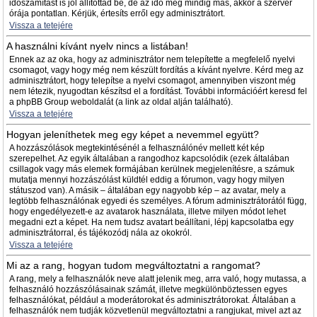
időszámítást is jól állítottad be, de az idő még mindig más, akkor a szerver
órája pontatlan. Kérjük, értesíts erről egy adminisztrátort.
Vissza a tetejére
A használni kívánt nyelv nincs a listában!
Ennek az az oka, hogy az adminisztrátor nem telepítette a megfelelő nyelvi
csomagot, vagy hogy még nem készült fordítás a kívánt nyelvre. Kérd meg az
adminisztrátort, hogy telepítse a nyelvi csomagot, amennyiben viszont még
nem létezik, nyugodtan készítsd el a fordítást. További információért keresd fel
a phpBB Group weboldalát (a link az oldal alján található).
Vissza a tetejére
Hogyan jeleníthetek meg egy képet a nevemmel együtt?
A hozzászólások megtekintésénél a felhasználónév mellett két kép
szerepelhet. Az egyik általában a rangodhoz kapcsolódik (ezek általában
csillagok vagy más elemek formájában kerülnek megjelenítésre, a számuk
mutatja mennyi hozzászólást küldtél eddig a fórumon, vagy hogy milyen
státuszod van). A másik – általában egy nagyobb kép – az avatar, mely a
legtöbb felhasználónak egyedi és személyes. A fórum adminisztrátorától függ,
hogy engedélyezett-e az avatarok használata, illetve milyen módot lehet
megadni ezt a képet. Ha nem tudsz avatart beállítani, lépj kapcsolatba egy
adminisztrátorral, és tájékozódj nála az okokról.
Vissza a tetejére
Mi az a rang, hogyan tudom megváltoztatni a rangomat?
A rang, mely a felhasználók neve alatt jelenik meg, arra való, hogy mutassa, a
felhasználó hozzászólásainak számát, illetve megkülönböztessen egyes
felhasználókat, például a moderátorokat és adminisztrátorokat. Általában a
felhasználók nem tudják közvetlenül megváltoztatni a rangjukat, mivel azt az